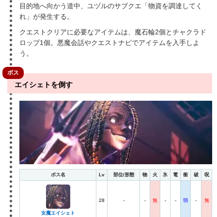
目的地へ向かう道中、ユヅルのサブクエ「物資を調達してく
れ」が発生する。
クエストクリアに必要なアイテムは、魔石輪2個とチャクラド
ロップ1個。悪魔会話やクエストナビでアイテムを入手しよ
う。
ボス
エイシェトを倒す
ボス名
Lv
部位/形態
物
火
氷
電
衝
破
呪
28
-
-
無
-
-
弱
-
無
女魔エイシェト