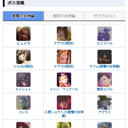
ボス攻略
復讐の女神編
創世の女神編
サブクエスト
ヒュドラ
ナアマ(1戦目)
エリゴール
ジョカ(1戦目)
ラフム(復讐の女神篇)
ナアマ(2戦目)
エイシェト
フィン・マックール
敦田ユヅル
コンス
八雲ショウヘイ(復讐の女神
アグラト
篇)