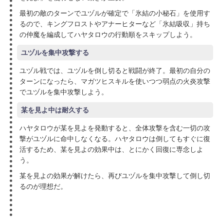
最初の敵のターンでユヅルが確定で「氷結の小秘石」を使用す
るので、キングフロストやアナーヒターなど「氷結吸収」持ち
の仲魔を編成してハヤタロウの行動順をスキップしよう。
ユヅルを集中攻撃する
ユヅル戦では、ユヅルを倒し切ると戦闘が終了。最初の自分の
ターンになったら、マガツヒスキルを使いつつ弱点の火炎攻撃
でユヅルを集中攻撃しよう。
某を見よ中は耐久する
ハヤタロウが某を見よを発動すると、全体攻撃を含む一切の攻
撃がユヅルに命中しなくなる。ハヤタロウは倒してもすぐに復
活するため、某を見よの効果中は、とにかく回復に専念しよ
う。
某を見よの効果が解けたら、再びユヅルを集中攻撃して倒し切
るのが理想だ。