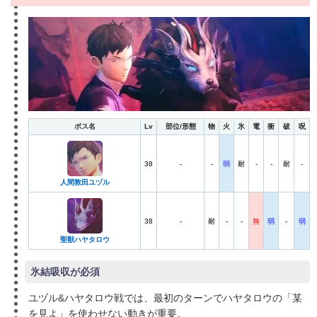
ボス名
Lv
部位/形態
物
火
氷
電
衝
破
呪
38
-
-
弱
耐
-
-
耐
-
人間敦田ユヅル
38
-
耐
-
-
無
弱
-
弱
聖獣ハヤタロウ
氷結吸収が必須
ユヅル&ハヤタロウ戦では、最初のターンでハヤタロウの「某
を見よ」を使わせない動きが重要。