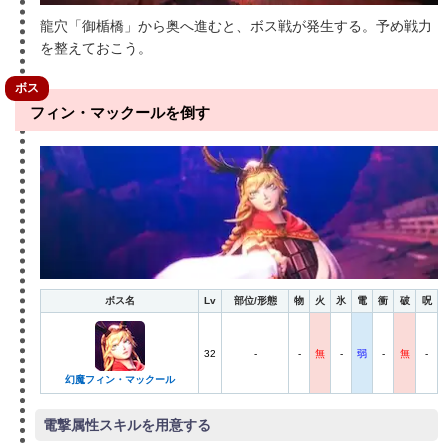
龍穴「御楯橋」から奥へ進むと、ボス戦が発生する。予め戦力
を整えておこう。
ボス
フィン・マックールを倒す
ボス名
Lv
部位/形態
物
火
氷
電
衝
破
呪
32
-
-
無
-
弱
-
無
-
幻魔フィン・マックール
電撃属性スキルを用意する