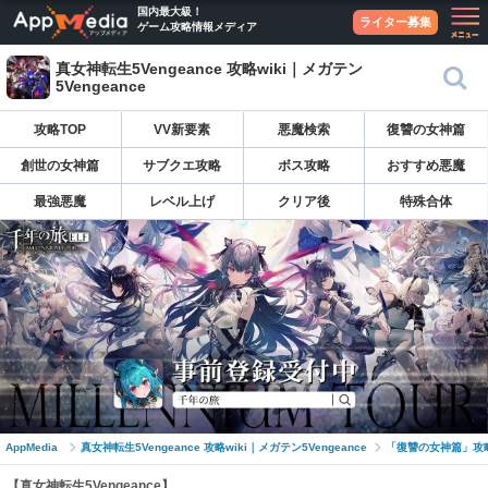
国内最大級！
ライター募集
ゲーム攻略情報メディア
真女神転生5Vengeance 攻略wiki｜メガテン
5Vengeance
攻略TOP
VV新要素
悪魔検索
復讐の女神篇
創世の女神篇
サブクエ攻略
ボス攻略
おすすめ悪魔
最強悪魔
レベル上げ
クリア後
特殊合体
AppMedia
真女神転生5Vengeance 攻略wiki｜メガテン5Vengeance
「復讐の女神篇」攻
【真女神転生5Vengeance】