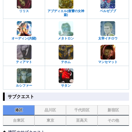
リリス
アブディエル(復讐の女神
ベルゼブブ
篇)
オーディン(共闘)
メタトロン
太宰イチロウ
ティアマト
テホム
マンセマット
ルシファー
サタン
サブクエスト
港区
品川区
千代田区
新宿区
台東区
東京
至高天
その他