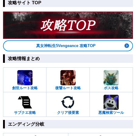
攻略サイト TOP
真女神転生5Vengeance 攻略TOP
攻略情報まとめ
創世ルート攻略
復讐ルート攻略
ボス攻略
サブクエ攻略
クリア後要素
悪魔検索ツール
エンディング分岐