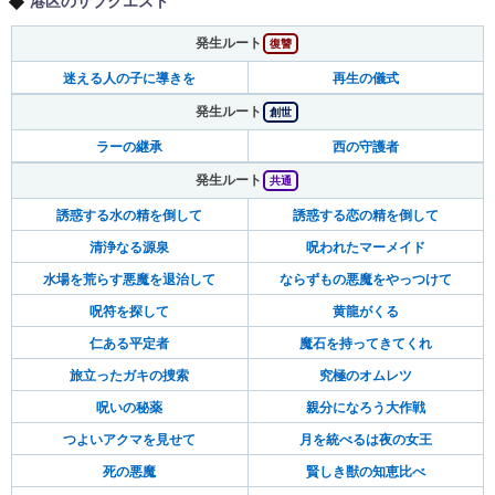
港区のサブクエスト
発生ルート
復讐
迷える人の子に導きを
再生の儀式
発生ルート
創世
ラーの継承
西の守護者
発生ルート
共通
誘惑する水の精を倒して
誘惑する恋の精を倒して
清浄なる源泉
呪われたマーメイド
水場を荒らす悪魔を退治して
ならずもの悪魔をやっつけて
呪符を探して
黄龍がくる
仁ある平定者
魔石を持ってきてくれ
旅立ったガキの捜索
究極のオムレツ
呪いの秘薬
親分になろう大作戦
つよいアクマを見せて
月を統べるは夜の女王
死の悪魔
賢しき獣の知恵比べ