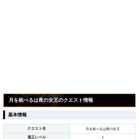
月を統べるは夜の女王のクエスト情報
基本情報
クエスト名
月を統べるは夜の女王
適正レベル
7