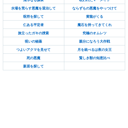
水場を荒らす悪魔を退治して
ならずもの悪魔をやっつけて
呪符を探して
黄龍がくる
仁ある平定者
魔石を持ってきてくれ
旅立ったガキの捜索
究極のオムレツ
呪いの秘薬
親分になろう大作戦
つよいアクマを見せて
月を統べるは夜の女王
死の悪魔
賢しき獣の知恵比べ
新居を探して