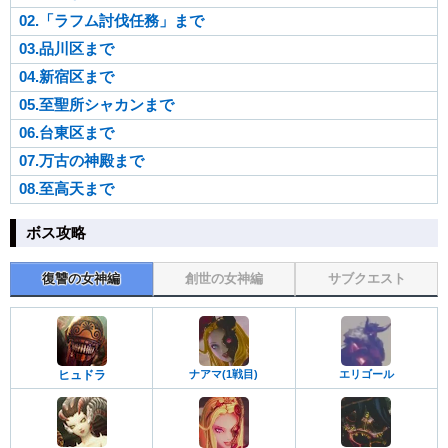
02.「ラフム討伐任務」まで
03.品川区まで
04.新宿区まで
05.至聖所シャカンまで
06.台東区まで
07.万古の神殿まで
08.至高天まで
ボス攻略
復讐の女神編
創世の女神編
サブクエスト
ヒュドラ
ナアマ(1戦目)
エリゴール