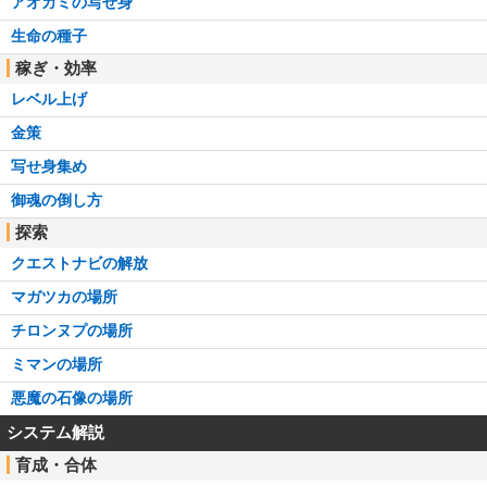
アオガミの写せ身
生命の種子
稼ぎ・効率
レベル上げ
金策
写せ身集め
御魂の倒し方
探索
クエストナビの解放
マガツカの場所
チロンヌプの場所
ミマンの場所
悪魔の石像の場所
システム解説
育成・合体