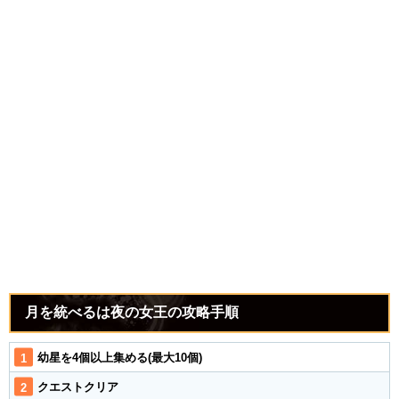
月を統べるは夜の女王の攻略手順
幼星を4個以上集める(最大10個)
クエストクリア