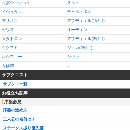
八雲ショウヘイ
スルト
イシュタル
チェルノボグ
アリオク
アブディエル(1戦目)
ゼウス
オーディン
メタトロン
アブディエル(2戦目)
ツクヨミ
ジョカ(2戦目)
ルシファー
シヴァ
人修羅
-
サブクエスト
サブクエ一覧
お役立ち記事
序盤必見
序盤の進め方
主人公の名前は？
ステータス振り優先度