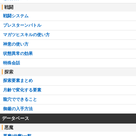
戦闘
戦闘システム
プレスターンバトル
マガツヒスキルの使い方
神意の使い方
状態異常の効果
特殊会話
探索
探索要素まとめ
月齢で変化する要素
龍穴でできること
御厳の入手方法
データベース
悪魔