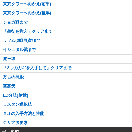
東京タワーへ向かえ(前半)
東京タワーへ向かえ(後半)
ジョカ戦まで
「生徒を救え」クリアまで
ラフム(2戦目)戦まで
イシュタル戦まで
魔王城
「3つのカギを入手して」クリアまで
万古の神殿
至高天
ED分岐[創世]
ラスダン選択肢
タオの入手方法と性能
クリア後要素
ボス攻略