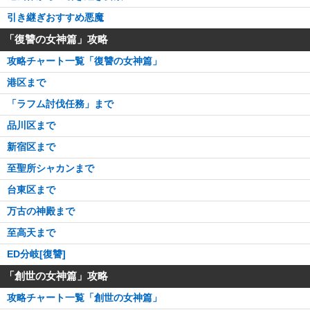
引き継ぎおすすめ悪魔
「復讐の女神篇」攻略
攻略チャート一覧「復讐の女神篇」
港区まで
「ラフム討伐任務」まで
品川区まで
新宿区まで
至聖所シャカンまで
台東区まで
万古の神殿まで
至高天まで
ED分岐[復讐]
「創世の女神篇」攻略
攻略チャート一覧「創世の女神篇」