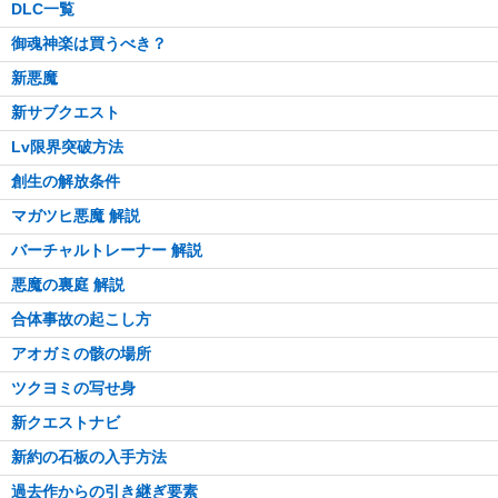
DLC一覧
御魂神楽は買うべき？
新悪魔
新サブクエスト
Lv限界突破方法
創生の解放条件
マガツヒ悪魔 解説
バーチャルトレーナー 解説
悪魔の裏庭 解説
合体事故の起こし方
アオガミの骸の場所
ツクヨミの写せ身
新クエストナビ
新約の石板の入手方法
過去作からの引き継ぎ要素