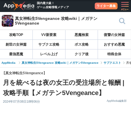
国内最大級！
ライター募集
ゲーム攻略情報メディア
真女神転生5Vengeance 攻略wiki｜メガテン
5Vengeance
攻略TOP
VV新要素
悪魔検索
復讐の女神篇
創世の女神篇
サブクエ攻略
ボス攻略
おすすめ悪魔
最強悪魔
レベル上げ
クリア後
特殊合体
AppMedia
真女神転生5Vengeance 攻略wiki｜メガテン5Vengeance
サブクエスト
月
【真女神転生5Vengeance】
月を統べるは夜の女王の受注場所と報酬 |
攻略手順【メガテン5Vengeance】
AppMedia編集部
2024年07月08日18時06分