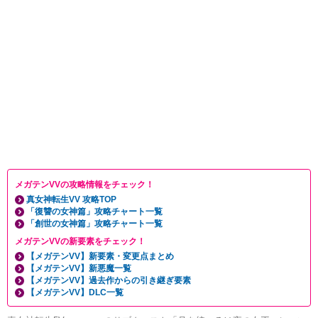
メガテンVVの攻略情報をチェック！
真女神転生VV 攻略TOP
「復讐の女神篇」攻略チャート一覧
「創世の女神篇」攻略チャート一覧
メガテンVVの新要素をチェック！
【メガテンVV】新要素・変更点まとめ
【メガテンVV】新悪魔一覧
【メガテンVV】過去作からの引き継ぎ要素
【メガテンVV】DLC一覧