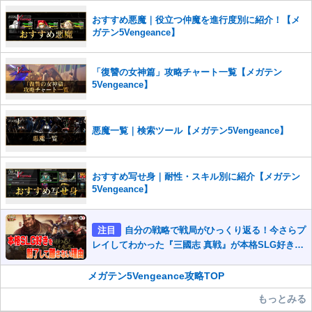
また、過度な利用規約の違反や、弊社に損害の及ぶ内容の書き込みがあ
おすすめ悪魔｜役立つ仲魔を進行度別に紹介！【メ
った場合は、法的措置をとらせていただく場合もございますので、あら
ガテン5Vengeance】
かじめご理解くださいませ。
「復讐の女神篇」攻略チャート一覧【メガテン
5Vengeance】
悪魔一覧｜検索ツール【メガテン5Vengeance】
おすすめ写せ身｜耐性・スキル別に紹介【メガテン
5Vengeance】
注目
自分の戦略で戦局がひっくり返る！今さらプ
レイしてわかった『三國志 真戦』が本格SLG好きを
魅了して離さないワケ
メガテン5Vengeance攻略TOP
もっとみる