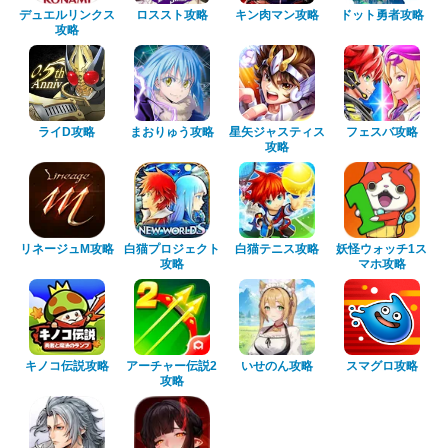
デュエルリンクス
ロススト攻略
キン肉マン攻略
ドット勇者攻略
攻略
ライD攻略
まおりゅう攻略
星矢ジャスティス
フェスバ攻略
攻略
リネージュM攻略
白猫プロジェクト
白猫テニス攻略
妖怪ウォッチ1ス
攻略
マホ攻略
キノコ伝説攻略
アーチャー伝説2
いせのん攻略
スマグロ攻略
攻略