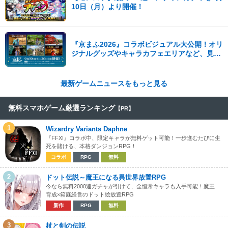
10日（月）より開催！
『京まふ2026』コラボビジュアル大公開！オリ
ジナルグッズやキャラカフェエリアなど、見ど
ころ満載！！
最新ゲームニュースをもっと見る
無料スマホゲーム厳選ランキング
【PR】
1
Wizardry Variants Daphne
『FFXI』コラボ中、限定キャラが無料ゲット可能！一歩進むたびに生
死を賭ける、本格ダンジョンRPG！
コラボ
RPG
無料
2
ドット伝説～魔王になる異世界放置RPG
今なら無料2000連ガチャが引けて、全恒常キャラも入手可能！魔王
育成×箱庭経営のドット絵放置RPG
新作
RPG
無料
3
杖と剣の伝説