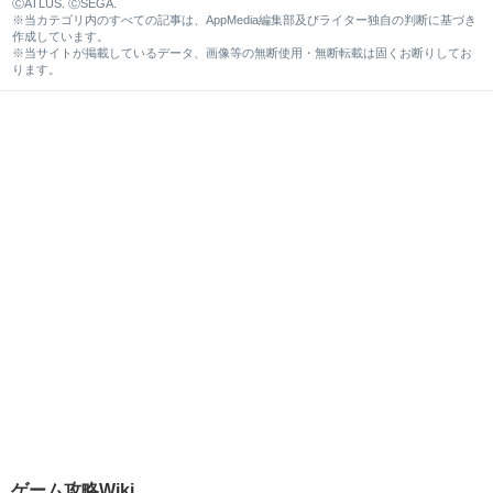
ⒸATLUS. ⒸSEGA.
※当カテゴリ内のすべての記事は、AppMedia編集部及びライター独自の判断に基づき
作成しています。
※当サイトが掲載しているデータ、画像等の無断使用・無断転載は固くお断りしてお
ります。
ゲーム攻略Wiki