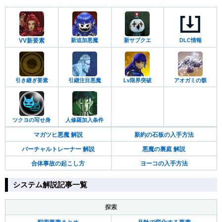
VV新要素
新追加悪魔
新サブクエ
DLC情報
引き継ぎ要素
引継注目悪魔
Lv限界突破
アオガミの骸
ツクヨの写せ身
人修羅加入条件
マガツヒ悪魔 解説
新約の石板の入手方法
バーチャルトレーナー 解説
悪魔の裏庭 解説
合体事故の起こし方
ヨーコの入手方法
システム解説記事一覧
探索