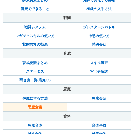
探索要素まとめ
月齢で変化する要素
龍穴でできること
御厳の入手方法
戦闘
戦闘システム
プレスターンバトル
マガツヒスキルの使い方
神意の使い方
状態異常の効果
特殊会話
育成
育成要素まとめ
スキル適正
ステータス
写せ身解説
写せ身一覧(店売り)
-
悪魔
仲魔にする方法
悪魔会話
悪魔全書
-
合体
悪魔合体
合体事故