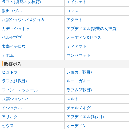
ラフム(復讐の女神篇)
エイシェト
敦田ユヅル
コンス
八雲ショウヘイ&ジョカ
アグラト
カディシュトゥ
アブディエル(復讐の女神篇)
ベルゼブブ
オーディン&ゼウス
太宰イチロウ
ティアマト
テホム
マンセマット
既存ボス
ヒュドラ
ジョカ(1戦目)
ラフム(1戦目)
ルー・ガルー
フィン・マックール
ラフム(2戦目)
八雲ショウヘイ
スルト
イシュタル
チェルノボグ
アリオク
アブディエル(1戦目)
ゼウス
オーディン