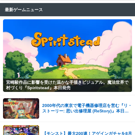
最新ゲームニュース
宮崎駿作品に影響を受けた温かな手描きビジュアル。魔法世界で
村づくり『Spiritstead』本日発売
2000年代の東京で電子機器修理店を営む『リ・
ストーリー: 思い出修理屋 (ReStory)』本日
Steamで配信開始
【モンスト】最大200連！アゲインガチャを8月