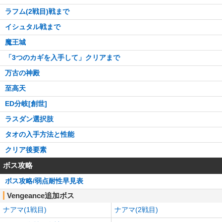
ラフム(2戦目)戦まで
イシュタル戦まで
魔王城
「3つのカギを入手して」クリアまで
万古の神殿
至高天
ED分岐[創世]
ラスダン選択肢
タオの入手方法と性能
クリア後要素
ボス攻略
ボス攻略/弱点耐性早見表
Vengeance追加ボス
ナアマ(1戦目)
ナアマ(2戦目)