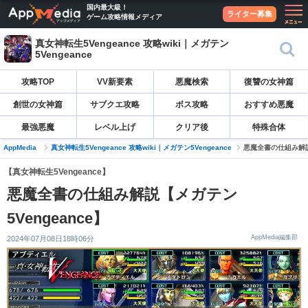
国内最大級！
ライター募集
ゲーム攻略情報メディア
真女神転生5Vengeance 攻略wiki｜メガテン
5Vengeance
攻略TOP
VV新要素
悪魔検索
復讐の女神篇
創世の女神篇
サブクエ攻略
ボス攻略
おすすめ悪魔
最強悪魔
レベル上げ
クリア後
特殊合体
AppMedia
真女神転生5Vengeance 攻略wiki｜メガテン5Vengeance
悪魔全書の仕組み解説【
【真女神転生5Vengeance】
悪魔全書の仕組み解説【メガテン
5Vengeance】
AppMedia編集部
2024年07月08日18時06分