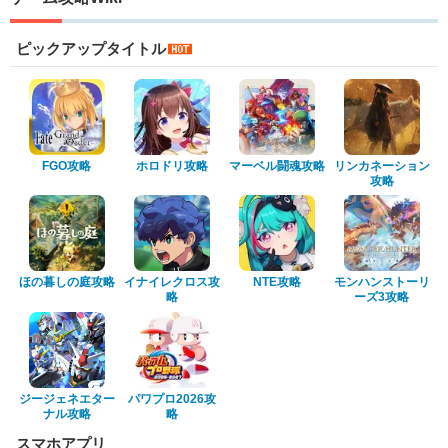
ピックアップタイトル
FGO攻略
ホロドリ攻略
マーベル闘魂攻略
リンカネーション
攻略
ほの暮しの庭攻略
イナイレクロス攻
NTE攻略
モンハンストーリ
略
ーズ3攻略
ジージェネエター
パワプロ2026攻
ナル攻略
略
スマホアプリ