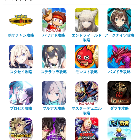
ポケチャン攻略
パワアド攻略
エンドフィールド
アークナイツ攻略
攻略
スタセイ攻略
ステラソラ攻略
モンスト攻略
パズドラ攻略
プロセカ攻略
ブルアカ攻略
マスターデュエル
ダフネ攻略
攻略