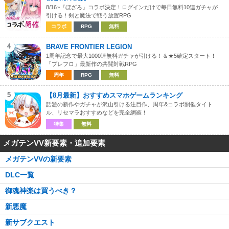
8/16~『ぼざろ』コラボ決定！ログインだけで毎日無料10連ガチャが
引ける！剣と魔法で戦う放置RPG
コラボ
RPG
無料
4
BRAVE FRONTIER LEGION
1周年記念で最大1000連無料ガチャが引ける！＆★5確定スタート！
「ブレフロ」最新作の共闘対戦RPG
周年
RPG
無料
5
【8月最新】おすすめスマホゲームランキング
話題の新作やガチャが沢山引ける注目作、周年&コラボ開催タイト
ル、リセマラおすすめなどを完全網羅！
特集
無料
メガテンVV新要素・追加要素
メガテンVVの新要素
DLC一覧
御魂神楽は買うべき？
新悪魔
新サブクエスト