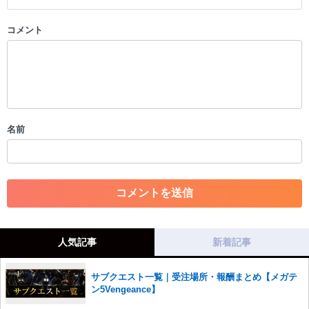
コメント
以下の書き込みを禁止とし、場合によってはコメント削除や書き込み制
限を行う可能性がございます。 あらかじめご了承ください。
・公序良俗に反する投稿
・スパムなど、記事内容と関係のない投稿
・誰かになりすます行為
・個人情報の投稿や、他者のプライバシーを侵害する投稿
名前
・一度削除された投稿を再び投稿すること
・外部サイトへの誘導や宣伝
・アカウントの売買など金銭が絡む内容の投稿
・各ゲームのネタバレを含む内容の投稿
・その他、管理者が不適切と判断した投稿
コメントの削除につきましては下記フォームより申請をいた
だけますでしょうか。
人気記事
新着記事
コメントの削除を申請する
※投稿内容を確認後、順次対応さ
せていただきます。ご了承ください。
サブクエスト一覧｜受注場所・報酬まとめ【メガテ
※一度削除したコメントは復元ができませんのでご注意くだ
ン5Vengeance】
さい。