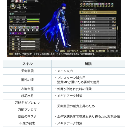
スキル
解説
天剣叢雲
・メイン火力
・プレスターン減少用
混沌の理
・消費MPが重いため要所で使用
布瑠言霊
・仲魔が倒された時の保険
鏡花水月
・メギドアーク対策
万能ギガプレロマ
・天剣叢雲の威力上昇のため
万能プレロマ
奈落のマスク
・全体状態異常で壊滅もあり得るため対策必須
不屈の闘志
・メギドアーク対策