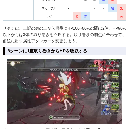
マカーブル
-
-
-
-
-
弱
無
マダ
-
吸
弱
-
-
-
無
サタンは、上記の表の上から順番にHP100~50%の間は2体、HP50%
以下からは3体の取り巻きを召喚する。取り巻きの弱点に合わせて、
前線に出す属性アタッカーを変更しよう。
3ターンに1度取り巻きからHPを吸収する