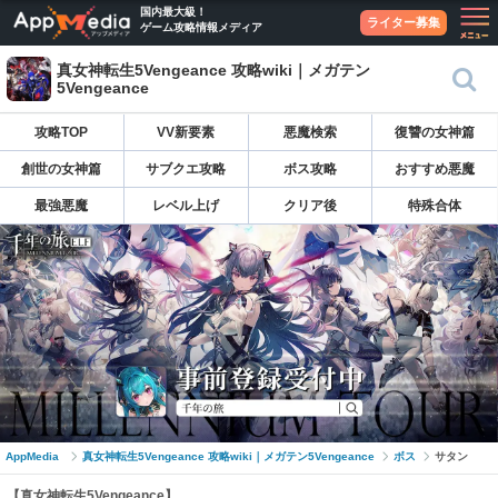
国内最大級！
ライター募集
ゲーム攻略情報メディア
真女神転生5Vengeance 攻略wiki｜メガテン
5Vengeance
攻略TOP
VV新要素
悪魔検索
復讐の女神篇
創世の女神篇
サブクエ攻略
ボス攻略
おすすめ悪魔
最強悪魔
レベル上げ
クリア後
特殊合体
AppMedia
真女神転生5Vengeance 攻略wiki｜メガテン5Vengeance
ボス
サタン
【真女神転生5Vengeance】