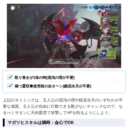
取り巻きが1体の時(混沌の理が不要)
禍つ霊収奪使用前の自ターン(鏡花水月が不要)
上記のタイミングは、主人公の混沌の理や鏡花水月のいずれかが不
要な場面。主人公が自由に行動できる数少ないチャンスなので、な
るべくサタンに天剣叢雲で攻撃してHPを削るようにしよう。
マガツヒスキルは禍時：会心でOK