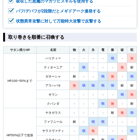
吸収した悪魔のマガツヒスキルを使用する
バフ/デバフが2段階だとメギドアーク連発する
状態異常攻撃に対して万能特大攻撃で反撃する
取り巻きを順番に召喚する
サタン残りHP
名前
物
火
氷
電
衝
破
呪
ハリティー
-
-
-
-
弱
-
無
ティターニア
-
弱
-
-
-
無
耐
ガネーシャ
耐
-
-
弱
無
-
弱
HP100~50%まで
アラハバキ
無
弱
弱
弱
弱
耐
耐
キウン
-
-
-
-
-
弱
無
クバンダ
-
-
-
弱
無
-
耐
ヤタガラス
-
-
-
-
耐
無
弱
ファフニール
耐
-
弱
弱
-
-
-
サラスヴァティ
-
弱
無
-
-
-
弱
HP50%以下で追加
スラオシャ
-
-
耐
耐
弱
無
-