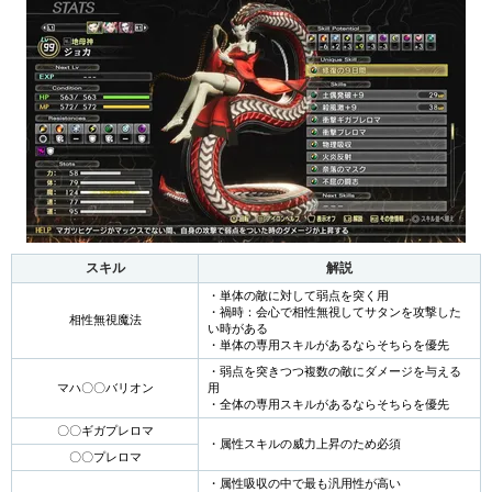
スキル
解説
・単体の敵に対して弱点を突く用
・禍時：会心で相性無視してサタンを攻撃した
相性無視魔法
い時がある
・単体の専用スキルがあるならそちらを優先
・弱点を突きつつ複数の敵にダメージを与える
マハ〇〇バリオン
用
・全体の専用スキルがあるならそちらを優先
〇〇ギガプレロマ
・属性スキルの威力上昇のため必須
〇〇プレロマ
・属性吸収の中で最も汎用性が高い