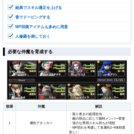
経典でスキル適正を上げる
香でドーピングする
MP回復アイテムも多めに用意
人修羅を倒しておく
必要な仲魔を育成する
順番
仲魔
解説
・取り巻きの処理担当
・敵の弱点に応じて随時メンバー変更
1
属性アタッカー
・強力な専用スキル持ちが理想
・MP切れを考慮して各属性2~4体程度
欲しい