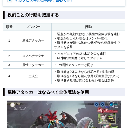
マガツヒスキルは禍時：会心でOK
役割ごとの行動を把握する
順番
メンバー
行動
・弱点かつ無効ではない属性の全体攻撃を連打
・弱点が付けない場合はメンバー交代
属性アタッカー
1
・取り巻きが残り1体かつ低HPなら弱点属性で
サタンを攻撃
・ヒュギエイアの杯+木花之栄を連打
コノハナサクヤ
2
・MP切れの仲魔に対してアイテム
3
属性アタッカー
・1の属性アタッカーと同じ
・取り巻き2体以上なら鏡花水月+混沌の理
4
主人公
・取り巻き1体なら鏡花水月+天剣叢雲(サタン)
・取り巻き処理が間に合わない場合は加勢
属性アタッカーはなるべく全体魔法を使用