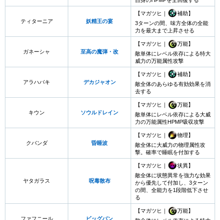
【マガツヒ｜
補助】
ティターニア
妖精王の宴
3ターンの間、味方全体の全能
力を最大まで上昇させる
【マガツヒ｜
万能】
ガネーシャ
至高の魔弾・改
敵単体にレベル依存による特大
威力の万能属性攻撃
【マガツヒ｜
補助】
アラハバキ
デカジャオン
敵全体のあらゆる有効効果を消
去する
【マガツヒ｜
万能】
キウン
ソウルドレイン
敵単体にレベル依存による大威
力の万能属性HPMP吸収攻撃
【マガツヒ｜
物理】
クバンダ
昏睡波
敵全体に大威力の物理属性攻
撃。確率で睡眠を付加する
【マガツヒ｜
状異】
敵全体に状態異常を強力な効果
ヤタガラス
呪毒散布
から優先して付加し、3ターン
の間、全能力を1段階低下させ
る
【マガツヒ｜
万能】
ファフニール
ビッグバン