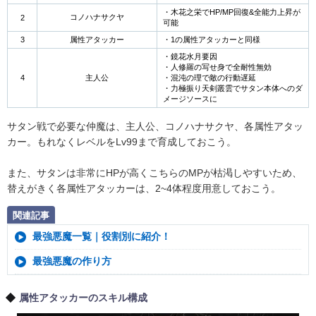
・木花之栄でHP/MP回復&全能力上昇が
コノハナサクヤ
2
可能
3
属性アタッカー
・1の属性アタッカーと同様
・鏡花水月要因
・人修羅の写せ身で全耐性無効
4
主人公
・混沌の理で敵の行動遅延
・力極振り天剣叢雲でサタン本体へのダ
メージソースに
サタン戦で必要な仲魔は、主人公、コノハナサクヤ、各属性アタッ
カー。もれなくレベルをLv99まで育成しておこう。
また、サタンは非常にHPが高くこちらのMPが枯渇しやすいため、
替えがきく各属性アタッカーは、2~4体程度用意しておこう。
関連記事
最強悪魔一覧｜役割別に紹介！
最強悪魔の作り方
属性アタッカーのスキル構成