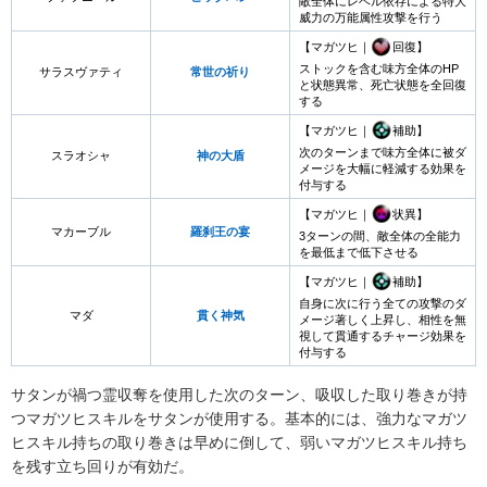
敵全体にレベル依存による特大
威力の万能属性攻撃を行う
【マガツヒ｜
回復】
ストックを含む味方全体のHP
サラスヴァティ
常世の祈り
と状態異常、死亡状態を全回復
する
【マガツヒ｜
補助】
次のターンまで味方全体に被ダ
スラオシャ
神の大盾
メージを大幅に軽減する効果を
付与する
【マガツヒ｜
状異】
マカーブル
羅刹王の宴
3ターンの間、敵全体の全能力
を最低まで低下させる
【マガツヒ｜
補助】
自身に次に行う全ての攻撃のダ
マダ
貫く神気
メージ著しく上昇し、相性を無
視して貫通するチャージ効果を
付与する
サタンが禍つ霊収奪を使用した次のターン、吸収した取り巻きが持
つマガツヒスキルをサタンが使用する。基本的には、強力なマガツ
ヒスキル持ちの取り巻きは早めに倒して、弱いマガツヒスキル持ち
を残す立ち回りが有効だ。