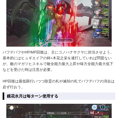
バフデバフやHP/MP回復は、主にコノハナサクヤに担当させよう。
基本的にはヒュギエイアの杯+木花之栄を連打していれば問題ない
が、敵のマガツヒスキルで敵全能力最大上昇や味方全能力最大低下
などを受けた時は注意が必要。
HP回復は最低限行いつつ除霊の札や滅却の札でバフデバフの消去は
必ず行おう。
鏡花水月は毎ターン使用する