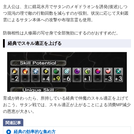
主人公は、主に鏡花水月でサタンのメギドラオンを誘発(後述)しつ
つ混沌の理で敵の行動回数を減らすのが役割。状況に応じて天剣叢
雲によるサタン本体への攻撃や布瑠言霊も使用。
防御相性は人修羅の写せ身で全部無効にするのがおすすめだ。
経典でスキル適正を上げる
育成が終わったら、所持している経典で仲魔のスキル適正を上げて
おこう。サタン戦では、スキル適正が上がることによる消費MP減少
の恩恵が大きい。
関連記事
経典の効率的な集め方