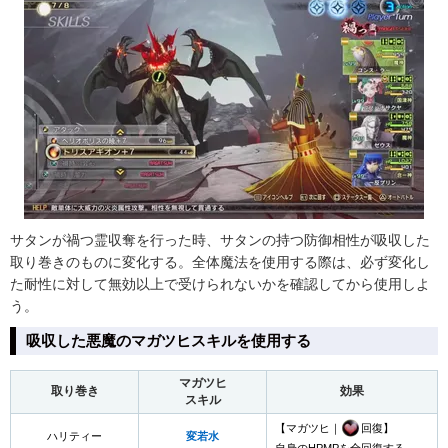
サタンが禍つ霊収奪を行った時、サタンの持つ防御相性が吸収した
取り巻きのものに変化する。全体魔法を使用する際は、必ず変化し
た耐性に対して無効以上で受けられないかを確認してから使用しよ
う。
吸収した悪魔のマガツヒスキルを使用する
マガツヒ
取り巻き
効果
スキル
【マガツヒ｜
回復】
ハリティー
変若水
自身のHPMPを全回復する