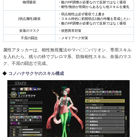
物理吸収
・敵のHP調整が必要なので反射ではなく吸収
・耐性/無効が初期からあるなら他スキルを優先
・弱点相性は必ず吸収で上書き
(弱点属性)吸収
・スキル枠的に初期弱点1個の仲魔を育成したい
・敵のHP調整が必要なので反射ではなく吸収
奈落のマスク
・状態異常対策
不屈の闘志
・メギドアーク対策
属性アタッカーは、相性無視魔法やマハ〇〇バリオン、専用スキル
を入れたら、残りの枠でプレロマ系、防御相性スキル、奈落のマス
ク、不屈の闘志で完成。
コノハナサクヤのスキル構成