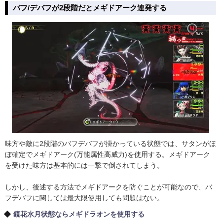
バフ/デバフが2段階だとメギドアーク連発する
味方や敵に2段階のバフデバフが掛かっている状態では、サタンがほ
ぼ確定でメギドアーク(万能属性高威力)を使用する。メギドアーク
を受けた味方は基本的には一撃で倒されてしまう。
しかし、後述する方法でメギドアークを防ぐことが可能なので、バ
フデバフに関しては最大限使用しても問題はない。
鏡花水月状態ならメギドラオンを使用する