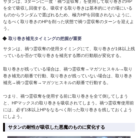
サタンは、3ターンに一度「禍つ霊収奪」を使用して取り巻きのHP
を全て吸収し回復する。吸収する取り巻きは基本的にその場にいる
ものからランダムで選ばれるため、極力HPを回復されないように、
なるべく取り巻きのHPを削った状態で禍つ霊収奪のターンを迎えよ
う。
取り巻き補充タイミングの把握が重要
サタンは、禍つ霊収奪の使用タイミングにて、取り巻きが1体以上残
っているか否かで取り巻きを補充する際の行動順が変化する。
取り巻きが残っている場合は、禍つ霊収奪→マガツヒスキル→取り
巻き補充の順番で行動、取り巻きが残っていない場合は、取り巻き
補充→禍つ霊収奪→マガツヒスキルの順番で行動する。
つまり、禍つ霊収奪を使用する前に取り巻きを全て倒してしまう
と、HPマックスの取り巻きを吸収されてしまう。禍つ霊収奪使用前
には、必ず1体以上HPをなるべく削った取り巻きを残しておくよう
にしよう。
サタンの耐性が吸収した悪魔のものに変化する