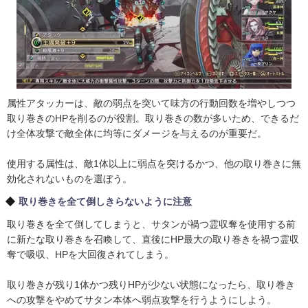
属性アタッカーは、敵の弱点を突いて味方の行動回数を増やしつつ
取り巻きのHPを削るのが役割。取り巻きの数が多いため、できるだ
け全体攻撃で敵全体に均等にダメージを与えるのが重要だ。
使用する属性は、敵1体以上に弱点を突けるかつ、他の取り巻きに無
効化されないものを選ぼう。
取り巻きを全て倒しきらないように注意
取り巻きを全て倒してしまうと、サタンが禍つ霊収奪を使用する前
に新たな取り巻きを召喚して、直後にHP最大の取り巻きを禍つ霊収
奪で吸収、HPを大回復されてしまう。
取り巻きが残り1体かつ残りHPが少ない状態になったら、取り巻き
への攻撃をやめてサタン本体へ弱点攻撃を行うようにしよう。