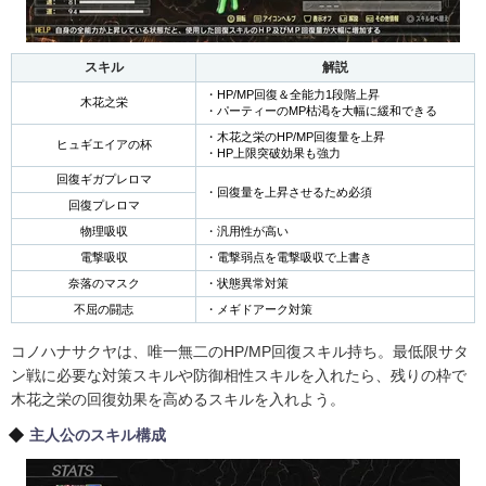
スキル
解説
・HP/MP回復＆全能力1段階上昇
木花之栄
・パーティーのMP枯渇を大幅に緩和できる
・木花之栄のHP/MP回復量を上昇
ヒュギエイアの杯
・HP上限突破効果も強力
回復ギガプレロマ
・回復量を上昇させるため必須
回復プレロマ
物理吸収
・汎用性が高い
電撃吸収
・電撃弱点を電撃吸収で上書き
奈落のマスク
・状態異常対策
不屈の闘志
・メギドアーク対策
コノハナサクヤは、唯一無二のHP/MP回復スキル持ち。最低限サタ
ン戦に必要な対策スキルや防御相性スキルを入れたら、残りの枠で
木花之栄の回復効果を高めるスキルを入れよう。
主人公のスキル構成