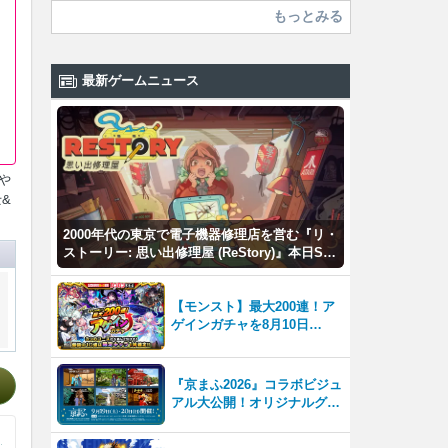
もっとみる
最新ゲームニュース
や
&
2000年代の東京で電子機器修理店を営む『リ・
ストーリー: 思い出修理屋 (ReStory)』本日Ste
amで配信開始
【モンスト】最大200連！ア
ゲインガチャを8月10日
（月）より開催！
『京まふ2026』コラボビジュ
アル大公開！オリジナルグッ
ズやキャラカフェエリアな
ど、見どころ満載！！