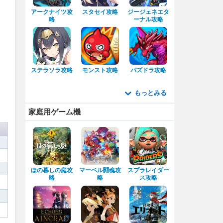
アークナイツ攻
スタセイ攻略
ジージェネエタ
略
ーナル攻略
ステラソラ攻略
モンスト攻略
パズドラ攻略
もっとみる
家庭用ゲーム機
ほの暮しの庭攻
マーベル闘魂攻
スプラレイダー
略
略
ス攻略