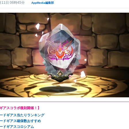
月11日 06時45分
AppMedia編集部
ギアスコラボ復刻開催！】
ードギアス当たりランキング
ードギアス確保数おすすめ
ードギアスコロシアム