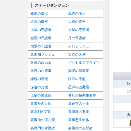
ステージダンジョン
霧雨の魔王
風雲の龍王
紅蓮の機王
大樹の霊王
木星の守護者
水星の守護者
金星の守護者
月の守護者
太陽の守護者
未知ラッシュ
裏未知ラッシュ
契約の天使
銀翼の白迅帝
ピクセルスプライツ
天境の白霹竜
冥境の黒熾龍
煉燼の百龍
浄罪の千龍
レ
深遠の万龍
星砕の凶兆龍
L
伍窮の億兆龍
暴乱の極悪生命体
裏業炎の百龍
裏蒼穹の千龍
裏永刻の万龍
裏潰滅の兆龍
タ
裏混沌の億兆龍
裏極悪生命体
裏魔門の守護者
裏魔廊の支配者