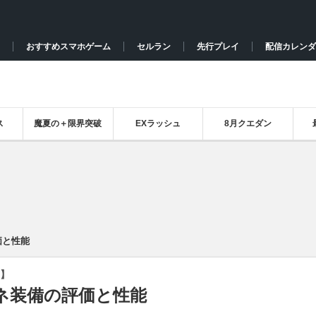
おすすめスマホゲーム
セルラン
先行プレイ
配信カレンダ
ス
魔夏の＋限界突破
EXラッシュ
8月クエダン
価と性能
】
ネ装備の評価と性能