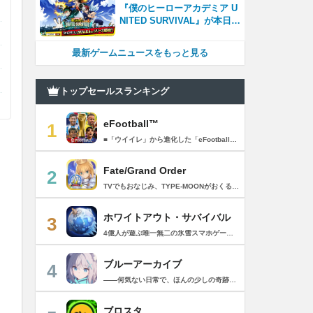
『僕のヒーローアカデミア U
NITED SURVIVAL』が本日8
月6日サービス開始！事前登
録者数100万を突破！
最新ゲームニュースをもっと見る
トップセールスランキング
eFootball™
1
■「ウイイレ」から進化した「eFootball™」 人気サッカーゲーム「ウイニングイレブン」が「eFootball™」とタイトルを変え、大きく進化して生まれ変わりました。「eFootball™」で新しいサッカーゲームを体感しましょう！ ■はじめての方でも安心 ダウンロード後は、実践を交えたステップアップ方式のチュートリアルで直感的に基本操作を覚えることができます！さらに、チュートリアルを全てクリアすると、リオネル メッシがもらえます！！ また、試合の面白さや爽快感を楽しんでいただくためにスマートアシストを実装。 複雑な操作をしなくても、華麗なドリブルやパスで相手をかわして強烈なシュートでゴールを奪うことができます！ 【基本的な遊び方】 ■好きなチームで始めよう 欧州、米州、アジアなど世界各国のクラブやナショナルチームなどお気に入りのチームでスタートできます！ ■選手を獲得しましょう チームを作成したら、選手を獲得しましょう。現役のスーパースターや、歴史に残るレジェンドたちが、あなたのクラブでの活躍を待っています！ ・スペシャル選手リスト 現実の試合で大活躍した選手や、注目リーグの選手、レジェンドなどの特別な選手を獲得できます。 ・スタンダード選手リスト 好きな選手を獲得できます。条件を設定して絞り込むことができます。 ・監督リスト さまざまな戦術や得意な育成タイプを持った監督を獲得できます。 ■試合を楽しもう 獲得した選手でチームを編成したら、いよいよ試合に挑戦！ AIを相手に腕を磨いたり、オンライン対戦でランキングを競ったり、楽しみ方はあなた次第です。 ・対AI戦で腕を磨く 注目リーグのチームやナショナルチームを相手に戦うイベントなど、サッカーシーズンに合わせたさまざまなテーマのイベントが開催されています。 また、10段階にレベル分けされたDivision制の「eFootball™ リーグ」で楽しみながらレベルアップしていくことも可能です！ ・対人戦で実力を試す Division制の全ユーザーとランキングを競う「eFootball™ リーグ」や、毎週開催される様々なイベントで、オンラインでのリアルタイム対戦を楽しむことができます。あなたのドリームチームで、最高峰のDivision 1を目指しましょう！ ・友達と最大3vs3の対戦を楽しむ フレンドマッチ機能を使って、友達と対戦することができます。育て上げたチームの強さを友達に見せつけましょう！ また、最大3vs3の協力対戦も可能。友達とオンラインで集まって対戦を楽しみましょう！ ■選手を育てる 獲得した選手は、選手種別によっては成長させることができます。 試合に出場させたり、ゲーム内アイテムを使用したりして、選手のレベルを上げる事で入手できる「タレントポイント」で、能力パラメータを上昇させましょう。 より自分好みの選手にしたい場合は、手動でポイントを割り振りましょう。 ポイントの割り振りに迷った場合は、[おまかせ]で設定することもできます。 自分だけのお気に入りの選手に育て上げましょう！ 【もっと楽しむ】 ■Live Updateを毎週配信 選手の移籍や、現実の試合での活躍が反映される「Live Update」を搭載。 毎週配信される「Live Update」を参考に、スカッドを編成し試合に挑みましょう。 ■スタジアムをカスタマイズ 試合中のスタジアムに反映されるコレオ・オブジェクトなどのスタジアムパーツをカスタマイズできます。 思い通りのスタジアムにアレンジして、ゲーム体験を彩りましょう！ ※居住国・地域が以下のお客様には、eFootball™ コインによるルートボックス施策をご提供しておりません。 ベルギー、ブラジル(18歳未満) 【最新情報について】 本商品は、新機能やモードの追加、ゲームプレイ・イベントのアップデートを継続的に行っていきます。 最新情報は「eFootball™」公式サイトをご確認ください。 【ダウンロードについて】 本アプリをダウンロードするためには、ストレージに約3.3GBの空き容量が必要となります。 あらかじめ3.3GB以上の容量を空けてからダウンロードを行っていただけますようお願いします。 ダウンロード時はWi-Fi環境で接続することを推奨いたします。 ※アップデートにつきましても同様となります。 【通信環境について】 本アプリはオンラインゲームです。通信可能な環境でお楽しみください。
Fate/Grand Order
2
TVでもおなじみ、TYPE-MOONがおくるFateのRPG！ スマホでも本格的なRPGが楽しめる。 文字数にして500万字超という、圧倒的なボリュームを堪能できるストーリー！ 本編以外にもキャラクターごとにストーリーを用意し、Fateファンも今回はじめてFateの世界を体験される方も十分満足いただける内容となっています。 【あらすじ】 西暦2015年。 地球の未来を観測するカルデアは、2017年以降の人類史が崩壊している事実を確認した。 昨日まで確かに存在していた2115年までの“約束された未来”は、何の前触れもなく突如として消え去ったのだ。 なぜ。どうして。だれが。どうやって。 西暦2004年 日本 ある地方都市。 ここに今まではなかった、「観測できない領域」が現れたと。 カルデアはこれを人類絶滅の原因と仮定し、いまだ実験段階だった第六の実験を決行する事となった。 それは過去への時間旅行。 人間を霊子化させて過去に送りこみ、事象に介入する事で時空の特異点を解明、あるいは破壊する禁断の儀式。 その名を人理守護指令、グランドオーダー。 人類を守るために人類史に立ち向かう、運命と戦うものたちの総称である。 【ゲーム概要】 スマホに最適化された簡単操作のコマンドオーダーバトル！ プレイヤーはマスターとなって英霊たちを操り敵を倒し謎を解明していく。 好みの英霊で戦うか、強い英霊で戦うかバトルスタイルはプレイヤーしだい。 ◆豪華声優陣が続々参加 青木志貴、茜屋日海夏、赤羽根健治、明坂聡美、浅川悠、朝日奈丸佳、阿澄佳奈、阿部彬名、阿部敦、阿部里果、雨宮天、新井里美、井口裕香、井澤詩織、石川界人、石川由依、石谷春貴、伊瀬茉莉也、市ノ瀬加那、伊藤彩沙、伊藤かな恵、伊東健人、伊藤静、伊藤美紀、稲田徹、井上和彦、井上喜久子、井上麻里奈、伊丸岡篤、石見舞菜香、上坂すみれ、植田佳奈、上田麗奈、内田真礼、内田雄馬、内山昂輝、梅原裕一郎、江川央生、江口拓也、江越彬紀、遠藤綾、大久保瑠美、大空直美、大塚明夫、大塚芳忠、大原さやか、大和田仁美、岡本信彦、置鮎龍太郎、小倉唯、小澤亜李、小野賢章、小野大輔、小野友樹、小見川千明、かかずゆみ、柿原徹也、加隈亜衣、笠間淳、加瀬康之、門脇舞以、金元寿子、神尾晋一郎、茅野愛衣、川澄綾子、河西健吾、川野剛稔、神奈延年、鬼頭明里、木村珠莉、木村良平、桐本拓哉、釘宮理恵、久野美咲、黒木ほの香、黒田崇矢、桑原由気、KENN、高野麻里佳、古賀葵、小清水亜美、後藤邑子、小西克幸、小林千晃、小林ゆう、小林裕介、小原好美、小松未可子、子安武人、小山力也、近藤玲奈、斎賀みつき、西前忠久、斉藤壮馬、斎藤千和、坂本真綾、佐倉綾音、櫻井孝宏、佐藤聡美、佐藤利奈、沢城みゆき、下屋則子、島﨑信長、嶋村侑、庄司宇芽香、白石晴香、新垣樽助、真堂圭、末柄里恵、杉田智和、杉山紀彰、鈴木達央、鈴木崚汰、鈴代紗弓、鈴村健一、諏訪彩花、諏訪部順一、関俊彦、関智一、瀬戸麻沙美、芹澤優、仙台エリ、千本木彩花、園崎未恵、大地葉、高乃麗、高野直子、高橋花林、高橋李依、高山みなみ、武内駿輔、竹内良太、武田華、田中敦子、田中美海、田中理恵、谷山紀章、種﨑敦美、種田梨沙、田丸篤志、田村睦心、田村ゆかり、丹下桜、千葉繁、千葉翔也、津田健次郎、紡木吏佐、鶴岡聡、寺崎裕香、寺島拓篤、東山奈央、土岐隼一、飛田展男、戸松遥、豊永利行、鳥海浩輔、中井和哉、中田譲治、長縄まりあ、仲村美沙希、中村悠一、名塚佳織、生天目仁美、浪川大輔、能登麻美子、野中藍、乃村健次、土師孝也、長谷川育美、花江夏樹、花澤香菜、花守ゆみり、早見沙織、原由実、春野杏、潘めぐみ、日岡なつみ、日笠陽子、日野聡、平川大輔、ファイルーズあい、福圓美里、福西勝也、福山潤、藤井隼、藤沼建人、ブリドカットセーラ恵美、古川慎、保志総一朗、星野貴紀、堀内賢雄、堀江由衣、本多真梨子、本多陽子、本渡楓、前野智昭、M・A・O、増田俊樹、Machico、松風雅也、真殿光昭、マフィア梶田、三上哲、三木眞一郎、水樹奈々、水島大宙、水橋かおり、緑川光、水瀬いのり、南央美、峯田茉優、宮野真守、宮本充、村瀬歩、森川智之、森田了介、森永千才、森なな子、諸星すみれ、安井邦彦、山路和弘、山下大輝、山下七海、山寺宏一、山根綺、山野井仁、山村響、悠木碧、ゆかな、遊佐浩二、吉野裕行、佳村はるか、米澤円、若林直美、和氣あず未、和多田美咲（50音順） ◆全体構成・メインシナリオ・シナリオ・総監督 奈須きのこ ◆リードキャラクターデザイナー 武内崇 ◆アートディレクション TYPE-MOON ◆メインシナリオ・シナリオ執筆 東出祐一郎、桜井光 水瀬葉月、星空めてお ◆ゲストライター amphibian、虚淵玄（ニトロプラス）、acpi、ＯＫＳＧ（TYPE-MOON）、経験値、小太刀右京、三田誠、たけのこ星人、橘公司、田中天（株式会社フラッグノーツ）、成田良悟、鋼屋ジン、ひろやまひろし、円居挽、茗荷屋甚六、矢野俊策（株式会社フラッグノーツ）、リヨ（50音順） ◆キャラクターデザイン I-IV、蒼月タカオ（TYPE-MOON）、AKIRA、Azusa、東冬、荒野、Anmi、池澤真、石田あきら、いみぎむる、兔ろうと、羽海野チカ、大森葵、岡崎武士、okojo、およ、加藤いつわ、カワグチタケシ、きばどりリュー、桐原小鳥、ギンカ、倉花千夏、黒星紅白、小梅けいと、近衛乙嗣、小松崎類、こやまひろかず（TYPE-MOON）、西藤浩樹（LASENGLE）、saitom、坂本みねぢ、佐々木少年、サテー、色素、縞うどん（TYPE-MOON）、島田フミカネ、しまどりる、sime、下越（TYPE-MOON）、シャカＰ（LASENGLE）、白浜鴎、しらび、白峰、真じろう、STAR影法師、曽我誠、タイキ、高橋慶太郎、高山箕犀、竹、武中英雄、武梨えり、たけのこ星人、TAKOLEGS、田島昭宇、タスクオーナ、danciao、中央東口、CHOCO、悌太、Dd、天空すふぃあ、DANGERDROP、toi8、トリダモノ、中原、なまにくATK、西出ケンゴロー、nipi、ネコタワワ、NOCO、pako、林けゐ、原田たけひと、春野友矢、ばん！、Bすけ、左、ヒライユキオ、平野稜二、広江礼威、ひろやまひろし、PFALZ、ぶくろて、huke、BLACK（TYPE-MOON）、古海鐘一、BUNBUN、hou、ホトソウカ、本庄雷太、前田浩孝、マシマサキ、また、松竜、Mika Pikazo、緑川美帆、三輪士郎、村山竜大、めろん22、望月けい、元村人、森井しづき、森山大輔、山中虎鉄、YOCO_N（LASENGLE）、余湖裕輝、米山舞、La-na、lack、リヨ、Ryota-H、輪くすさが、redjuice、ReDrop、ろび～な、ワダアルコ、渡れい（50音順） このアプリケーションには、（株）ＣＲＩ・ミドルウェアの「CRIWARE（TM）」が使用されています。
ホワイトアウト・サバイバル
3
4億人が遊ぶ唯一無二の氷雪スマホゲーム！サクッと爽快！みんなで極寒サバイバル ！ 猛吹雪に襲われ、かつての世界は崩壊。人類の文明の灯火は、氷雪の中で今にも消えかかっている…。 生存者達よ、今こそ立ち上がれ！——仲間を率いて希望の灯りをともし、凍てつく大地に新たな拠点を築こう！ さらに新規ユーザー限定でSSR英雄「ジャスミン」が無料で仲間入り！ 彼女と共に氷原の奥地へと踏み込み、吹雪の中に潜む未知の脅威に立ち向かおう！ 【ゲームの特徴】 ◆領地再建！凍土に希望の光を！ 大溶鉱炉に火を灯すことから始めて、積もった雪を溶かして領土を開拓しよう！ 法令を発布して人員を的確に配置すれば、拠点の建設効率がぐんとアップ！ ◆放置で楽々、資源を効率ストック！ ワンタップで英雄を派遣するだけで、見守りは不要！ オフライン中も資源は自動でたっぷり蓄積されて、戻れば報酬が山盛り！極寒サバイバルでも、もう怖くない！ ◆お手軽に始められる氷雪ミニゲーム！ ミニゲームが次々と登場！「穴釣り選手権」でレア生物図鑑を解放し、「除雪隊」で雪山の宝を発見しよう！ スキマ時間でも気軽にプレイできて、雪原ライフは楽しさ満載！ ◆戦略を駆使して、英雄で敵を撃退！ 英雄はレベル共有で育成の手間いらずで、スキルを活かせば様々な難関を攻略可能！ 最強チームを組み上げて、敵を圧倒しよう！ ◆協力プレイで、凍土制覇を目指そう！ 同盟の支援で負傷者の治療や育成もスピードアップ！ 作戦を練って仲間と役割分担すれば戦力倍増！勝利の喜びをみんなで分かち合おう！ さらにたくさんのコンテンツをお届けいたします： ◆オフィシャルサイト: https://whiteoutsurvival.centurygames.com/ja ◆X: https://x.com/WOS_Japan ◆Facebook: https://www.facebook.com/WhiteoutSurvival ◆Discord: https://discord.gg/whiteoutsurvival ◆YouTube: https://www.youtube.com/@WhiteoutSurvivalOfficial_JA ◆TikTok: https://www.tiktok.com/@howasaba.jp
ブルーアーカイブ
4
――何気ない日常で、ほんの少しの奇跡を見つける物語 Yostarが贈る学園×青春×物語RPG『ブルーアーカイブ -Blue Archive-』！ 先生として、個性豊かで魅力的な生徒たちと共に、一風変わった学園都市キヴォトスの 日常を過ごそう！ ■あらすじ ここは学園都市キヴォトス。 数千の学園からなる超巨大学園都市では、日々トラブルが絶えない。 この問題に対応すべく、連邦生徒会長によって連邦捜査部【シャーレ】が設立された。 この物語は【シャーレ】の顧問となる先生とそれに協力する生徒たちと学園都市での日常を 描いた物語である。 ▼可愛いキャラクターが活躍する3Dバトル 大迫力の3Dリアルタイムバトル！ 可愛いキャラクター達が画面いっぱいに所狭しと大活躍。 あなたは先生として、生徒たちを指揮しよう！ ▼個性豊かなキャラクターを彩るハイクオリティの2Dアニメーション 美少女キャラクターたちが綺麗な2Dアニメーションであなたを迎えてくれる！ 仲良くなると特別なアニメーションが見れることもあるぞ！ ▼生徒たちと絆を深めて彼女たちと特別な日常を過ごそう！ 一緒にいる時間が長ければ長いほど、彼女たちはあなたとの絆は深まっていく。 そんな彼女たちとの日々が、きっとあなたの日常を特別なものに！ ▼公式Twitter https://twitter.com/Blue_ArchiveJP ▼公式サイト https://bluearchive.jp/ (C)Yostar, Inc.
ブロスタ