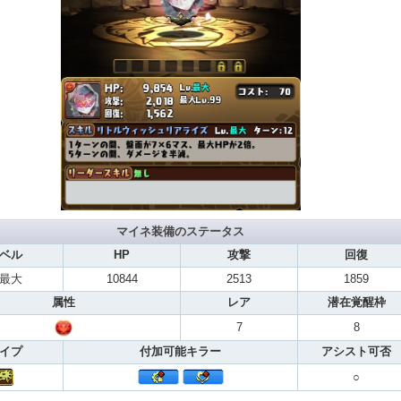
マイネ装備のステータス
ベル
HP
攻撃
回復
v最大
10844
2513
1859
属性
レア
潜在覚醒枠
7
8
イプ
付加可能キラー
アシスト可否
○