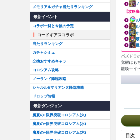
ノ
メモリアルガチャ当たりランキング
【攻略班
最新イベント
8
コラボ一覧と今後の予定
8
か
コードギアスコラボ
最
当たりランキング
最
ガチャシミュ
パズドラ
交換おすすめキャラ
覚醒はも
龍喚士イ
コロシアム攻略
ノーランド降臨攻略
シャルル&マリアンヌ降臨攻略
ドロップ情報
最新ダンジョン
魔夏の+限界突破コロシアム(火)
魔夏の+限界突破コロシアム(水)
魔夏の+限界突破コロシアム(木)
目次