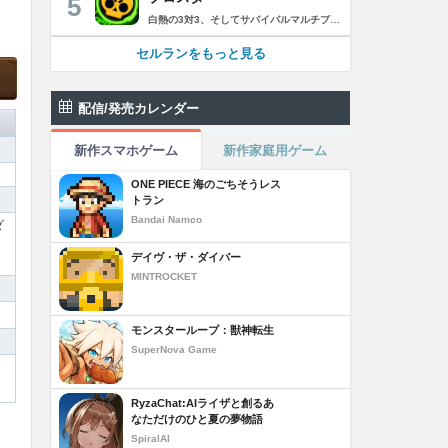
5
白熱の3対3、そしてサバイバルマルチプレイを楽しめるモバイルゲーム！3分間で展開する様々なゲームモード… 友達と共闘するもよし、一人で戦うもよし。 強力な必殺技や特殊能力を持ったキャラクターを入手して、アップグレードしましょう。ユニークなスキンを集めれば、戦場でひときわ目立つこと間違いなし！ブロスタワールドの不思議なステージで、バトルを繰り広げましょう！ ブロスタは無料でダウンロードおよびプレイが可能ですが、一部のゲーム内アイテムを有料で購入いただくことも可能です（ランダムなアイテムを含む）。ゲーム内アイテムの有料購入を希望しない場合は、デバイスの設定からアプリ内課金を無効にしてください。 様々なゲームモードで戦おう エメラルドハント（3対3）：チームの仲間と共に敵チームに勝利！エメラルドを10個集めたら最後まで守り抜きましょう。倒されるとエメラルドも失います。 バトルロイヤル（ソロ/デュオ）：生き残りをかけたサバイバルモード。キャラクターのパワーアップを集めましょう。デュオまたはソロモードを選んだら、大混乱の戦場で最後まで生き延びた者が勝者となります。そして勝者がすべてを独り占めします！ ブロストライカー（3対3）：ひと味違うゲームモードです！サッカーの腕試しといきましょう。先に2ゴールを決めたチームが勝利します。なおレッドカードはありませんので、激しいバトルにご注意ください。 賞金稼ぎ（3対3）：敵を倒して星を獲得！自分の星も守り抜きましょう。より多くの星を集めたチームの勝利です。 強奪（3対3）：チームの金庫を守りながら、敵チームの金庫の破壊を目指します。ひっそりと前進したら、豪快にお宝までの道を切り拓きましょう！ 特別イベント：期間限定の特別な対人および対CPUゲームモードです。 チャンピオンシップチャレンジ：ブロスタのゲーム内予選に参加して、eスポーツの世界に飛び込みましょう！ キャラクターのアンロックとアップグレード 強力な必殺技や特殊能力を持ったキャラクターを集めて、アップグレードしましょう。キャラクターを強化して、ユニークなスキンを集めましょう。 ブロスタパス クエストやブロスタボックス、エメラルド、ピンズ、そしてブロスタパス限定スキンなど、特典が盛りだくさん！シーズンごとに特典は変わります。 MVPプレイヤーになろう ローカルのランキングを駆け上がり、あなたの強さを証明しましょう！ どんな時も進化しよう 新たなキャラクターやスキン、マップ、特別イベント、ゲームモードを探し求めましょう。 特徴： 3対3のリアルタイム対戦で世界中のプレイヤーとバトル 白熱のモバイル向けサバイバルマルチプレイ 独自の攻撃や必殺技を持った、強力な新キャラクターをアンロック 日々入れ替わるイベントとゲームモード バトルは一人でも、フレンドと一緒でもプレイ可能 グローバルまたはローカルのランキングを駆け上がろう 仲間とクラブを結成したり参加したりして、情報交換しながら共に戦おう スキンをアンロックしてキャラクターをカスタマイズ プレイヤーが作った攻略の難しい新マップ クラッシュ・オブ・クラン、クラッシュ・ロワイヤル、ブーム・ビーチの制作会社がお届けするバトルゲーム！ サポート： サポートが必要な際は、ゲーム内の設定の「ヘルプとサポート」からご連絡いただくか、http://supercell.helpshift.com/a/brawl-stars/をご覧ください。 プライバシーポリシー： http://supercell.com/en/privacy-policy/jp/ サービス利用規約： http://supercell.com/en/terms-of-service/jp/ 保護者の皆さまへ： http://supercell.com/en/parents/jp/
セルランをもっと見る
配信/発売カレンダー
新作スマホゲーム
新作家庭用ゲーム
ONE PIECE 海のごちそうレス
トラン
Bandai Namco
ダ
デイヴ・ザ・ダイバー
MINTROCKET
モンスターループ：獣神転生
SuperNova Game
RyzaChat:AIライザと創るあ
なただけのひと夏の夢物語
SpiralAI