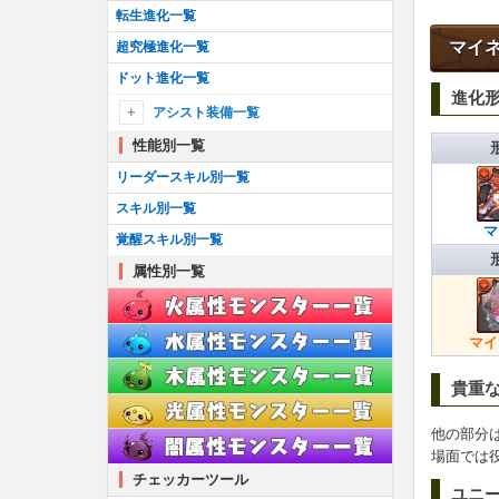
転生進化一覧
マイ
超究極進化一覧
ドット進化一覧
進化
アシスト装備一覧
性能別一覧
アシスト装備一覧
┗アシスト進化のやり方
リーダースキル別一覧
耳飾り一覧
スキル別一覧
マ
首飾り一覧
覚醒スキル別一覧
ブローチ一覧
属性別一覧
ブレスレット一覧
ティアラ一覧
マイ
櫛一覧
貴重
懐中時計一覧
他の部分
場面では
チェッカーツール
ユニ