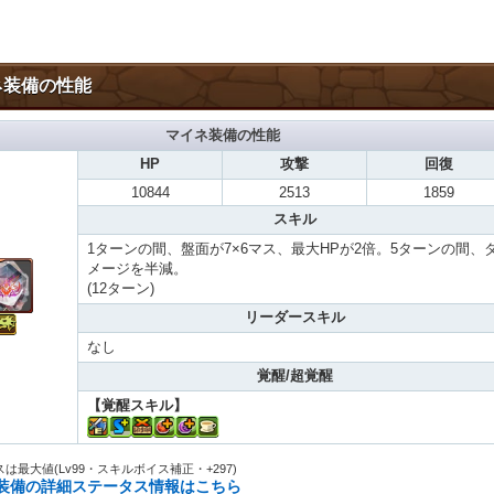
ネ装備の性能
マイネ装備の性能
HP
攻撃
回復
10844
2513
1859
スキル
1ターンの間、盤面が7×6マス、最大HPが2倍。5ターンの間、
メージを半減。
(12ターン)
リーダースキル
なし
覚醒/超覚醒
【覚醒スキル】
は最大値(Lv99・スキルボイス補正・+297)
装備の詳細ステータス情報はこちら