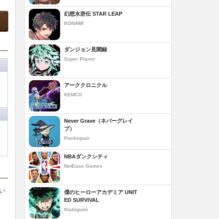
幻想水滸伝 STAR LEAP
KONAMI
ダンジョン見聞録
Super Planet
アーククロニクル
KEMCO
Never Grave（ネバーグレイ
ブ）
Pocketpair
NBAダンクシティ
NetEase Games
い
僕のヒーローアカデミア UNIT
ED SURVIVAL
Klab/gumi