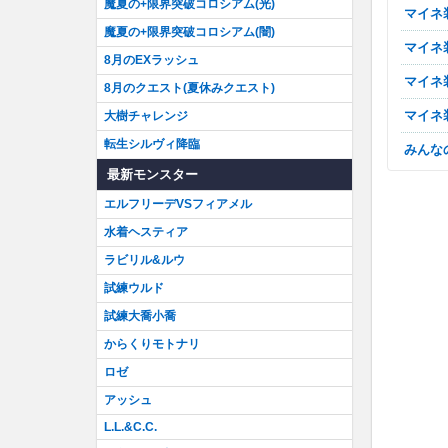
魔夏の+限界突破コロシアム(光)
マイ
魔夏の+限界突破コロシアム(闇)
マイ
8月のEXラッシュ
マイ
8月のクエスト(夏休みクエスト)
マイ
大樹チャレンジ
転生シルヴィ降臨
みん
最新モンスター
エルフリーデVSフィアメル
水着ヘスティア
ラビリル&ルウ
試練ウルド
試練大喬小喬
からくりモトナリ
ロゼ
アッシュ
L.L.&C.C.