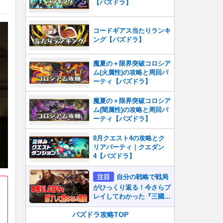
【パズドラ】
コードギアス当たりランキ
ング【パズドラ】
魔夏の＋限界突破コロシア
ム(火属性)の攻略と周回パ
ーティ【パズドラ】
魔夏の＋限界突破コロシア
ム(闇属性)の攻略と周回パ
ーティ【パズドラ】
8月クエスト4の攻略とク
リアパーティ｜クエダン
4【パズドラ】
注目
自分の戦略で戦局
がひっくり返る！今さらプ
レイしてわかった『三國志
真戦』が本格SLG好きを
魅了して離さないワケ
パズドラ攻略TOP