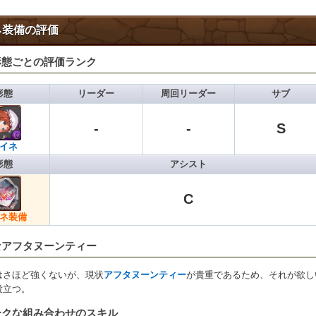
ネ装備の評価
形態ごとの評価ランク
形態
リーダー
周回リーダー
サブ
-
-
S
イネ
形態
アシスト
C
ネ装備
なアフタヌーンティー
はさほど強くないが、現状
アフタヌーンティー
が貴重であるため、それが欲し
役立つ。
ークな組み合わせのスキル