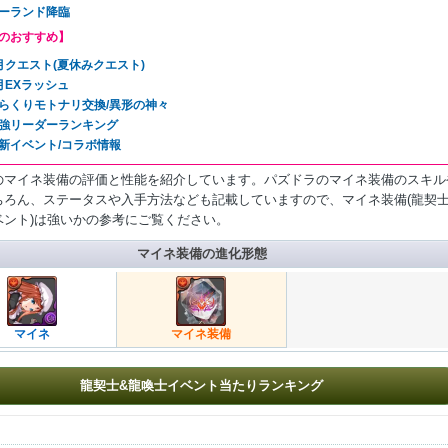
ーランド降臨
のおすすめ】
月クエスト(夏休みクエスト)
月EXラッシュ
らくりモトナリ交換/異形の神々
強リーダーランキング
新イベント/コラボ情報
のマイネ装備の評価と性能を紹介しています。パズドラのマイネ装備のスキル
ちろん、ステータスや入手方法なども記載していますので、マイネ装備(龍契士
ベント)は強いかの参考にご覧ください。
マイネ装備の進化形態
マイネ
マイネ装備
龍契士&龍喚士イベント当たりランキング