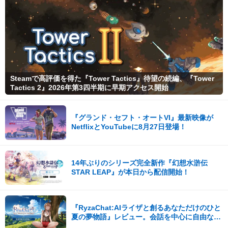
グラムのハープ
Steamで高評価を得た『Tower Tactics』待望の続編、『Tower
Tactics 2』2026年第3四半期に早期アクセス開始
『グランド・セフト・オートVI』最新映像が
NetflixとYouTubeに8月27日登場！
14年ぶりのシリーズ完全新作『幻想水滸伝
STAR LEAP』が本日から配信開始！
『RyzaChat:AIライザと創るあなただけのひと
夏の夢物語』レビュー。会話を中心に自由な冒
険を進めていくシステムはこれまでにない新鮮