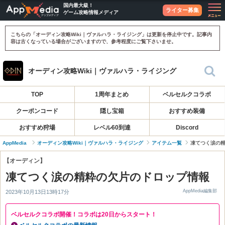
国内最大級！
ライター募集
ゲーム攻略情報メディア
こちらの「オーディン攻略Wiki｜ヴァルハラ・ライジング」は更新を停止中です。記事内
容は古くなっている場合がございますので、参考程度にご覧下さいませ。
オーディン攻略Wiki｜ヴァルハラ・ライジング
TOP
1周年まとめ
ベルセルクコラボ
クーポンコード
隠し宝箱
おすすめ装備
おすすめ狩場
レベル60到達
Discord
AppMedia
オーディン攻略Wiki｜ヴァルハラ・ライジング
アイテム一覧
凍てつく涙の
【オーディン】
凍てつく涙の精粋の欠片のドロップ情報
AppMedia編集部
2023年10月13日13時17分
ベルセルクコラボ開催！コラボは20日からスタート！