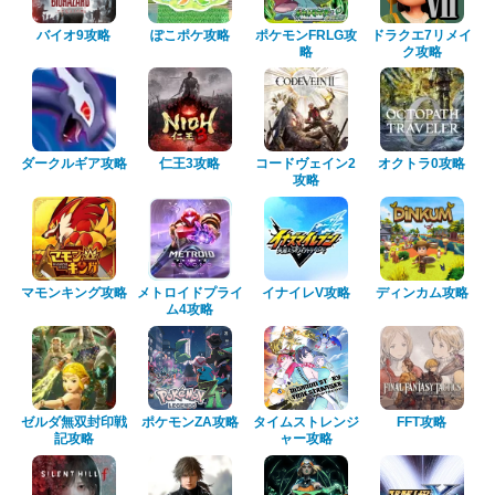
バイオ9攻略
ぽこポケ攻略
ポケモンFRLG攻
ドラクエ7リメイ
略
ク攻略
ダークルギア攻略
仁王3攻略
コードヴェイン2
オクトラ0攻略
攻略
マモンキング攻略
メトロイドプライ
イナイレV攻略
ディンカム攻略
ム4攻略
ゼルダ無双封印戦
ポケモンZA攻略
タイムストレンジ
FFT攻略
記攻略
ャー攻略