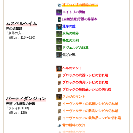
ブリージンガメン
青の精粋の欠片
凍てつく涙の精粋の欠片
ヘラジカの角製ワンド
シグルズの勇猛の耳飾り
凍てつく涙の精粋の欠片
エイトリの腕輪
ヘラジカの角製弓
ミーミルの知識の耳飾り
青の精粋
[自然治癒]守護の修業本
ヘラジカの角製短剣
ムスペルヘイム
フレイの破滅の腕輪
凍てつく涙の精粋
運命の鎧
ヘラジカの角製杖
光の追撃路
ミーミルの知識の腕輪
竜の夢の兜
└奈落の入口
氷筍の戦斧
ヘラジカの角製メイス・盾
(敵Lv：118〜120)
イーヴァルディの装飾品レシピの切れ端
空虚の支配者の兜
熱気の大剣
ヘラジカの槍・盾
青の精粋の欠片
竜の夢の鎧
ドヴェルグの紋章
ヘラジカの双斧
赤の精粋の欠片
空虚の支配者の鎧
焦げた靴
ヘラジカの角製ハープ
銀色の精粋の欠片
[英雄]スキル教本:ウォリアー
輝くルーンボックス
凍てつく涙の精粋の欠片
[英雄]スキル教本:ソーサレス
ヘルのマント
霜柱のハープ
燃え上がる炎の精粋の欠片
[英雄]スキル教本:ローグ
ブロックの武器レシピの切れ端
青い刃のハープ
精製済みの白銀の精粋の欠片
[英雄]スキル教本:プリースト
ブロックの防具レシピの切れ端
ウルフバートのハープ
イーヴァルディの装飾品レシピ
[英雄]スキル教本:ガーディアン
ブロックの装飾品レシピの切れ端
オーディンのハープ
青の精粋
巨人の鋼鉄魔法球
スカジのマント
パーティダンジョン
赤の精粋
巨人の鋼鉄の双斧
光堕つる煉獄の神殿
イーヴァルディの武器レシピの切れ端
└フレイ(PTDB)
銀色の精粋
巨人の板金鎧
イーヴァルディの防具レシピの切れ端
(敵Lv：120)
凍てつく涙の精粋
雷の腕輪
イーヴァルディの装飾品レシピの切れ端
燃え上がる炎の精粋
忍耐の指輪
青の精粋の欠片
精製済みの白銀の精粋
治癒のベルト
赤の精粋の欠片