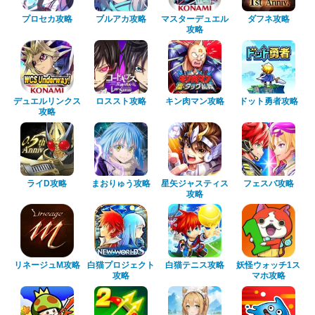
プロセカ攻略
ブルアカ攻略
マスターデュエル
ダフネ攻略
攻略
デュエルリンクス
ロススト攻略
キン肉マン攻略
ドット勇者攻略
攻略
ライD攻略
まおりゅう攻略
星矢ジャスティス
フェスバ攻略
攻略
リネージュM攻略
白猫プロジェクト
白猫テニス攻略
妖怪ウォッチ1ス
攻略
マホ攻略