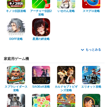
キノコ伝説攻略
アーチャー伝説2
いせのん攻略
スマグロ攻略
攻略
DDFF攻略
星屑の絆攻略
もっとみる
家庭用ゲーム機
スプラレイダース
SAOEoA攻略
カルドセプトビギ
エリオット攻略
攻略
ンズ攻略