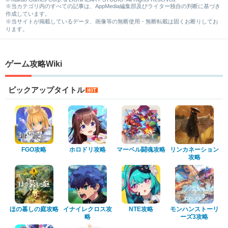
※当カテゴリ内のすべての記事は、AppMedia編集部及びライター独自の判断に基づき
作成しています。
※当サイトが掲載しているデータ、画像等の無断使用・無断転載は固くお断りしてお
ります。
ゲーム攻略Wiki
ピックアップタイトル
FGO攻略
ホロドリ攻略
マーベル闘魂攻略
リンカネーション
攻略
ほの暮しの庭攻略
イナイレクロス攻
NTE攻略
モンハンストーリ
略
ーズ3攻略