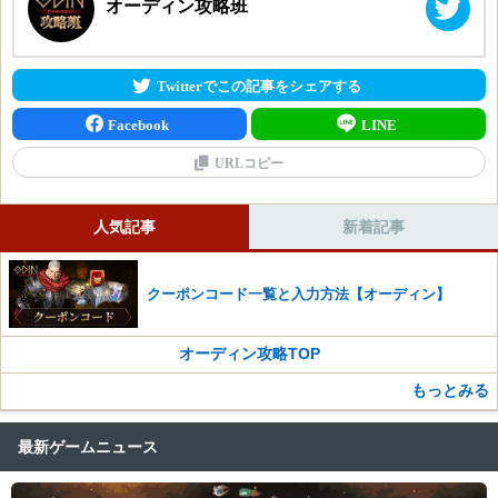
オーディン攻略班
防御の呪文書
耐性の呪文書
祝福のルーンボックス
Twitterでこの記事をシェアする
研磨石
Facebook
LINE
精製済みの研磨石
加工石
URLコピー
精製済みの加工石
ローストムース
人気記事
新着記事
はちみつ酒
プラナンサーモン
恵みの瞬間移動の呪文書
クーポンコード一覧と入力方法【オーディン】
輝く遺物袋
瞬間移動の呪文書
オーディン攻略TOP
輝くルーンボックス
もっとみる
銀色の碑
金色の碑
最新ゲームニュース
平原のハープ
牙の団のハープ