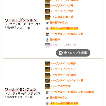
レーヴァテインの戦斧
レーヴァテインの弓
レーヴァテインの魔法球
レーヴァテインの杖
レーヴァテインワンド
ヘイムダルの槍・盾
ワールドダンジョン
レーヴァテインの弓
青の精粋の欠片
トリニティリーグ：ステップ2
レーヴァテインの短剣
└雷の君主スズリ(FB)
凍てつく涙の精粋の欠片
レーヴァテインのメイス・盾
イーヴァルディの武器レシピ
ヘイムダルの槍・盾
青の精粋
ヘイムダルの双斧
ウルフバートの剣・盾
アールヴの世界樹の兜
ウルフバートの魔法球
全ドロップを表示
イーヴァルディの武器レシピの切れ端
ウルフバートの弓
青の精粋の欠片
ウルフバートの杖
レーヴァテインの戦斧
凍てつく涙の精粋の欠片
ウルフバートのハープ
レーヴァテインワンド
イーヴァルディの武器レシピ
ウルフバートの槍・盾
レーヴァテインの短剣
青の精粋
エイトリの首飾り
レーヴァテインのメイス・盾
凍てつく涙の精粋
アンドヴァリの武器レシピの切れ端
ヘイムダルの双斧
ワールドダンジョン
ウルフバートの剣・盾
シラカバの剣・盾
イーヴァルディの武器レシピの切れ端
トリニティリーグ：ステップ2
ウルフバートの大剣
シラカバの魔法球
└雷の魔女グローア(FB)
青の精粋の欠片
ウルフバートの魔法球
極寒の兜
凍てつく涙の精粋の欠片