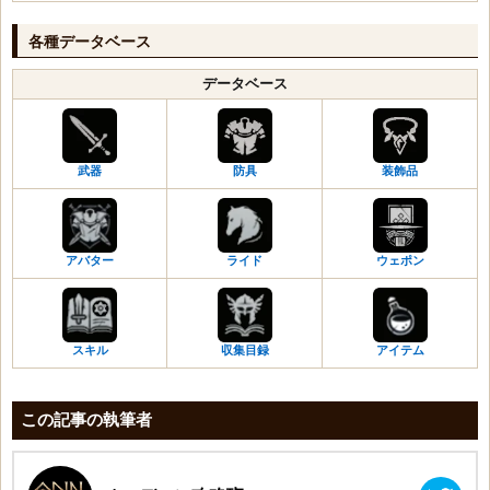
平原の剣・盾
不思議なポーション
平原の戦斧
各種データベース
煌めくルーンボックス
平原の杖
平原の剣・盾
データベース
平原のメイス・盾
平原の戦斧
平原のハープ
平原の魔法球
黒い砂の首飾り
平原のワンド
黒い砂の耳飾り
武器
防具
装飾品
平原の弓
ベテランの腕輪
平原の短剣
ベテランの指輪
平原の杖
ベテランのベルト
平原のメイス・盾
アバター
ライド
ウェポン
平原の槍・盾
平原の双斧
平原の兜
スキル
収集目録
アイテム
鉄製の角笛
黎明の布
晃然の布
この記事の執筆者
光明の布
迅速の呪文書
戦闘の呪文書