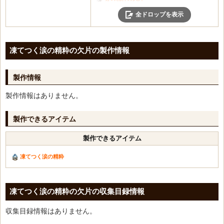
ウルフバートの剣・盾
謎の結晶
銀色の精粋の欠片
全ドロップを表示
ウルフバートの大剣
[希少]スキル教本:ウォリアー
凍てつく涙の精粋の欠片
ウルフバートの魔法球
[希少]スキル教本:ソーサレス
燃え上がる炎の精粋の欠片
ウルフバートワンド
[希少]スキル教本:ローグ
精製済みの白銀の精粋の欠片
凍てつく涙の精粋の欠片の製作情報
ウルフバートの弓
[希少]スキル教本:プリースト
グラムの斧・盾
ウルフバートの短剣
[希少]スキル教本:ガーディアン
グラムの戦斧
製作情報
ウルフバートの杖
灰色の魔法球
グラムの魔法球
ウルフバートのメイス・盾
灰色の鎧
製作情報はありません。
グラムのワンド
ウルフバートのハープ
溶岩の腕輪
グラムの弓
ウルフバートの槍・盾
溶岩の指輪
製作できるアイテム
グラムの短剣
ウルフバートの双斧
溶岩ベルト
グラムの杖
製作できるアイテム
空虚の支配者の兜
信仰の魔法球
グラムのメイス・盾
空虚の支配者の鎧
信仰の鎧
グラムの槍・盾
凍てつく涙の精粋
空虚の支配者の手袋
焦げた腕輪
グラムの双斧
空虚の支配者の靴
焦げた指輪
デックアールヴの兜
ヤールンサクサの首飾り
焦げたベルト
凍てつく涙の精粋の欠片の収集目録情報
英雄のマント
ヤールンサクサの耳飾り
研磨石
英雄のマント
収集目録情報はありません。
ルーンの耳飾り
精製済みの研磨石
刃羽根マント