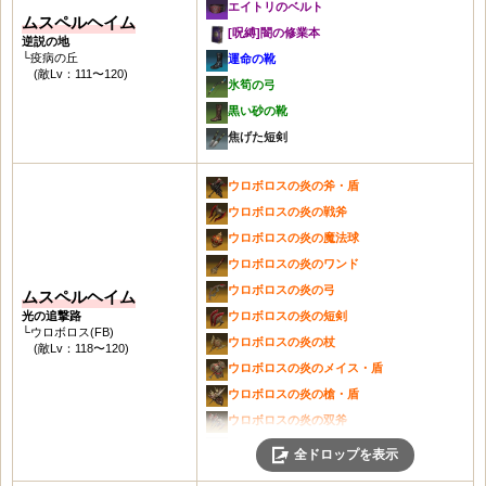
ミスティルテインの弓
エイトリのベルト
青い刃の双斧
ムスペルヘイム
戦闘の呪文書
レーヴァテインの弓
[呪縛]闇の修業本
未知の結晶
逆説の地
防御の呪文書
ミスティルテインの短剣
└疫病の丘
運命の靴
謎の結晶
(敵Lv：111〜120)
耐性の呪文書
レーヴァテインの短剣
氷筍の弓
不思議なポーション
マナハイムの剣・盾
ミスティルテインの杖
黒い砂の靴
煌めくルーンボックス
マナハイムの戦斧
レーヴァテインの杖
焦げた短剣
霜柱の斧・盾
マナハイムの魔法球
ミスティルテインのメイス・盾
霜柱の大剣
マナハイムのワンド
レーヴァテインのメイス・盾
ウロボロスの炎の斧・盾
霜柱の魔法球
マナハイムのワンド
ヘイムダルの槍・盾
ウロボロスの炎の戦斧
霜柱のワンド
マナハイムの弓
ミスティルテインの双斧
ウロボロスの炎の魔法球
霜柱の弓
マナハイムの短剣
ヘイムダルの双斧
ウロボロスの炎のワンド
霜柱の短剣
マナハイムの杖
エーギルの兜
ウロボロスの炎の弓
ムスペルヘイム
霜柱の杖
マナハイムのメイス・盾
フレイヤの黄金兜
光の追撃路
ウロボロスの炎の短剣
霜柱のメイス・盾
└ウロボロス(FB)
マナハイムのハープ
ヴィテゲの鎧
ウロボロスの炎の杖
(敵Lv：118〜120)
霜柱の槍・盾
マナハイムの槍・盾
フレイヤの黄金の鎧
ウロボロスの炎のメイス・盾
霜柱の双斧
マナハイムの双斧
フレイヤの黄金の手袋
ウロボロスの炎の槍・盾
祝福のルーンボックス
フレイの手袋
ウロボロスの炎の双斧
ヘラジカの角製斧・盾
フレイヤの黄金の靴
ムスペルヘイムの権能の鎧
全ドロップを表示
ヘラジカの角製大剣
フレイの靴
イーヴァルディの武器レシピの切れ端
ヘラジカの角製魔法球