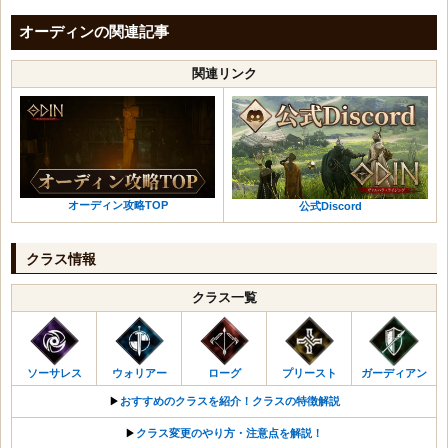
スカジの腕輪
ウロボロスの炎のハープ
木の精霊のマント
アンドヴァリの装飾品レシピの切れ端
オーディンの関連記事
アンドヴァリの武器レシピの切れ端
亡者の叫びの斧・盾
アンドヴァリの防具レシピの切れ端
関連リンク
亡者の叫びの戦斧
アンドヴァリの装飾品レシピの切れ端
亡者の叫びの魔法球
眩いルーンボックス
亡者の叫びのワンド
牙の団の大剣
亡者の叫びの弓
牙の団の魔法球
亡者の叫びの短剣
牙の団のワンド
亡者の叫びの杖
牙の団の弓
オーディン攻略TOP
公式Discord
亡者の叫びのメイス・盾
牙の団の短剣
亡者の叫びのハープ
牙の団の杖
クラス情報
亡者の叫びの槍・盾
牙の団のメイス・盾
亡者の叫びの双斧
牙の団の槍・盾
クラス一覧
ドヴェルグの兜
牙の団の双斧
ドヴェルグの鎧
牙の団の兜
ドヴェルグの手袋
冬の兜
ソーサレス
ウォリアー
ローグ
プリースト
ガーディアン
ドヴェルグの靴
身に染みる氷のマント
▶︎
おすすめのクラスを紹介！クラスの特徴解説
ブリュンヒルドの首飾り
月の粉の角笛
▶︎
クラス変更のやり方・注意点を解説！
未知の結晶
未知の結晶