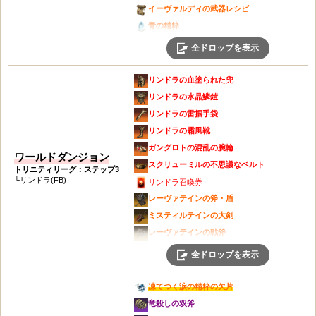
ウルフバートワンド
ライノールの角兜
イーヴァルディの武器レシピ
ウルフバートの弓
極寒の鎧
青の精粋
ウルフバートの短剣
ライノールの角の鎧
ウルフバートの大剣
全ドロップを表示
ウルフバートの杖
ライノールの角の手袋
ウルフバートワンド
ウルフバートのメイス・盾
ライノールの角の靴
ウルフバートの短剣
リンドラの血塗られた兜
ウルフバートの槍・盾
牙の団の腕輪
ウルフバートのメイス・盾
リンドラの水晶鱗鎧
ウルフバートの双斧
牙の団の指輪
ウルフバートの双斧
リンドラの雷掴手袋
アンドヴァリの装飾品レシピの切れ端
平原のベルト
エイトリのベルト
リンドラの霜風靴
アンドヴァリの装飾品レシピ
イノシシの牙製角笛
アンドヴァリの武器レシピの切れ端
ガングロトの混乱の腕輪
眩いルーンボックス
ワールドダンジョン
迅速の呪文書
シラカバの戦斧
スクリューミルの不思議なベルト
トリニティリーグ：ステップ3
青い刃の剣・盾
戦闘の呪文書
シラカバの魔法球
└リンドラ(FB)
リンドラ召喚券
青い刃の戦斧
防御の呪文書
青い刃の手袋
レーヴァテインの斧・盾
青い刃の魔法球
耐性の呪文書
青い刃の靴
ミスティルテインの大剣
青い刃のワンド
傷ついた兜
牙の団の首飾り
レーヴァテインの戦斧
青い刃の弓
傷ついた鎧
牙の団の耳飾り
ミスティルテインの魔法球
全ドロップを表示
青い刃の短剣
傷ついた手袋
ヘルモーズの耳飾り
レーヴァテインの魔法球
青い刃の杖
傷ついた靴
黒い砂の腕輪
ミスティルテインワンド
凍てつく涙の精粋の欠片
青い刃のメイス・盾
黒い砂の指輪
レーヴァテインワンド
竜殺しの双斧
青い刃の槍・盾
迅速の呪文書