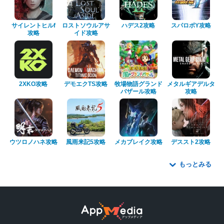
サイレントヒルf
ロストソウルアサ
ハデス2攻略
スパロボY攻略
攻略
イド攻略
2XKO攻略
デモエクTS攻略
牧場物語グランド
メタルギアデルタ
バザール攻略
攻略
ウツロノハネ攻略
風雨来記5攻略
メカブレイク攻略
デススト2攻略
もっとみる