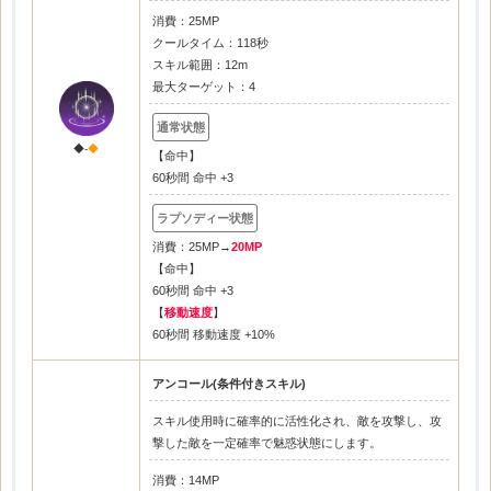
消費：25MP
クールタイム：118秒
スキル範囲：12m
最大ターゲット：4
◆-
◆
【命中】
60秒間 命中 +3
消費：25MP→
20MP
【命中】
60秒間 命中 +3
【
移動速度
】
60秒間 移動速度 +10%
アンコール(条件付きスキル)
スキル使用時に確率的に活性化され、敵を攻撃し、攻
撃した敵を一定確率で魅惑状態にします。
消費：14MP