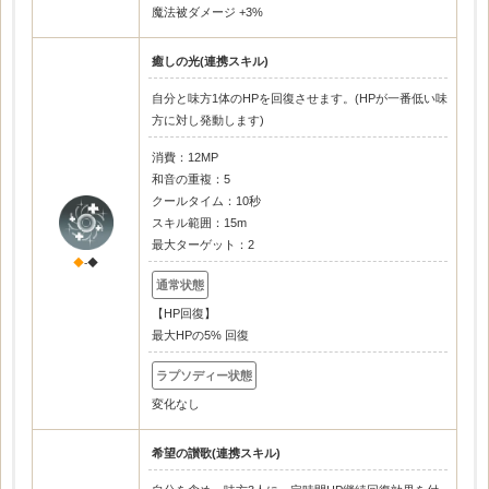
魔法被ダメージ +3%
癒しの光(連携スキル)
自分と味方1体のHPを回復させます。(HPが一番低い味
方に対し発動します)
消費：12MP
和音の重複：5
クールタイム：10秒
スキル範囲：15m
最大ターゲット：2
◆
-◆
【HP回復】
最大HPの5% 回復
変化なし
希望の讃歌(連携スキル)