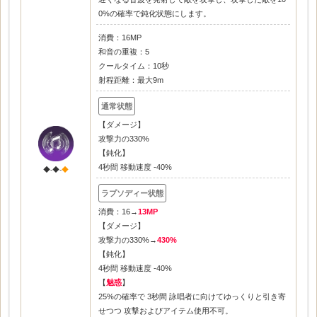
0%の確率で鈍化状態にします。
消費：16MP
和音の重複：5
クールタイム：10秒
射程距離：最大9m
【ダメージ】
攻撃力の330%
【鈍化】
4秒間 移動速度 -40%
◆-◆-
◆
消費：16→
13MP
【ダメージ】
攻撃力の330%→
430%
【鈍化】
4秒間 移動速度 -40%
【
魅惑
】
25%の確率で 3秒間 詠唱者に向けてゆっくりと引き寄
せつつ 攻撃およびアイテム使用不可。