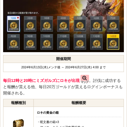
開催期間
2024年6月13日(木)メンテ後 ～ 2024年6月27日(木) 4:00 まで
毎日12時と20時にミズガルズにロキが出現
。討伐に成功する
と報酬が貰える他、毎日20万ゴールドが貰えるログインボーナスも
開催される。
報酬種別
報酬概要
ロキの黄金の箱
・呪文書の箱×3