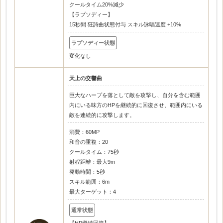
クールタイム20%減少
【ラプソディー】
15秒間 狂詩曲状態付与 スキル詠唱速度 +10%
変化なし
天上の交響曲
巨大なハープを落として敵を攻撃し、自分を含む範囲
内にいる味方のHPを継続的に回復させ、範囲内にいる
敵を連続的に攻撃します。
消費：60MP
和音の重複：20
クールタイム：75秒
射程距離：最大9m
発動時間：5秒
スキル範囲：6m
最大ターゲット：4