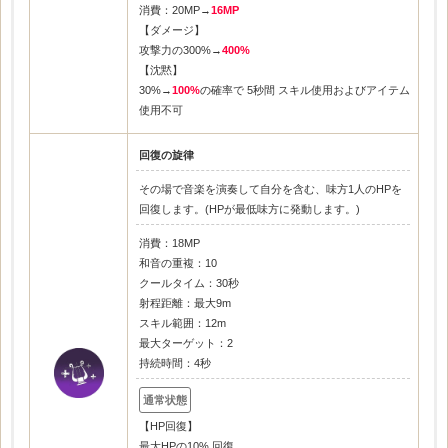
消費：20MP→
16MP
【ダメージ】
攻撃力の300%→
400%
【沈黙】
30%→
100%
の確率で 5秒間 スキル使用およびアイテム
使用不可
回復の旋律
その場で音楽を演奏して自分を含む、味方1人のHPを
回復します。(HPが最低味方に発動します。)
消費：18MP
和音の重複：10
クールタイム：30秒
射程距離：最大9m
スキル範囲：12m
最大ターゲット：2
持続時間：4秒
【HP回復】
最大HPの10% 回復