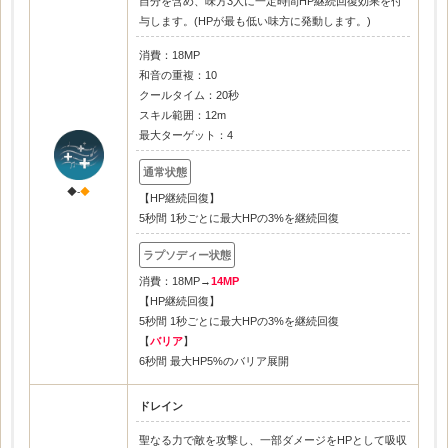
自分を含め、味方3人に一定時間HP継続回復効果を付
与します。(HPが最も低い味方に発動します。)
消費：18MP
和音の重複：10
クールタイム：20秒
スキル範囲：12m
最大ターゲット：4
◆-
◆
【HP継続回復】
5秒間 1秒ごとに最大HPの3%を継続回復
消費：18MP→
14MP
【HP継続回復】
5秒間 1秒ごとに最大HPの3%を継続回復
【
バリア
】
6秒間 最大HP5%のバリア展開
ドレイン
聖なる力で敵を攻撃し、一部ダメージをHPとして吸収