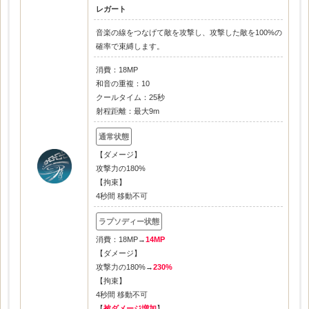
レガート
音楽の線をつなげて敵を攻撃し、攻撃した敵を100%の
確率で束縛します。
消費：18MP
和音の重複：10
クールタイム：25秒
射程距離：最大9m
【ダメージ】
攻撃力の180%
【拘束】
4秒間 移動不可
消費：18MP→
14MP
【ダメージ】
攻撃力の180%→
230%
【拘束】
4秒間 移動不可
【
被ダメージ増加
】