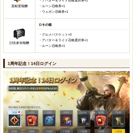
・アバター＆ライド召喚選択券×1
貢献度報酬
・ルーン召喚券×1
・ウェポン召喚券×1
ロキの箱
・グルメバスケット×3
・アバター＆ライド召喚選択券×1
討伐参加報酬
・ルーン召喚券×1
1周年記念！14日ログイン