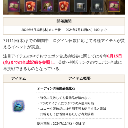
開催期間
2024年6月13日(木)メンテ後 ～ 2024年7月11日(木) 4:00 まで
7月11日(木)までの期間中、ログイン日数に応じて各種アイテムが貰
えるイベントが実施。
注目アイテムの中でもウェポン合成挑戦券に関しては今年
6月15日
(水)までの合成記録を参照し
、英雄〜神話ランクのウェポン合成に
再挑戦できるものとなっている。
アイテム
アイテム概要
オーディンの装飾品強化石
・強化に失敗しても装飾品が壊れない
・1つのアイテムにつき1つのみ使用可能
・ユニーク装飾品には使用不可＆使用すると消滅
・指輪もしくは首飾りあたりが有力候補
使用期限：2024/7/11(木) 4:00まで