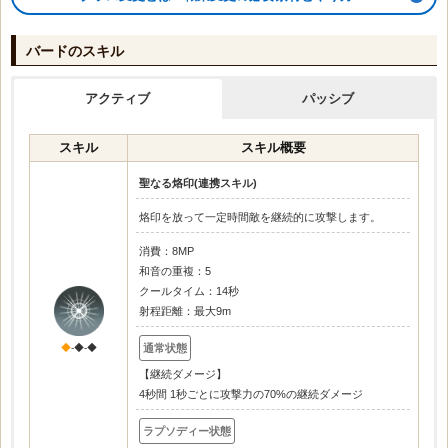
バードのスキル
アクティブ
パッシブ
スキル
スキル概要
聖なる烙印(連携スキル)
烙印を放って一定時間敵を継続的に攻撃します。
消費：8MP
和音の重複：5
クールタイム：14秒
射程距離：最大9m
◆
-◆-◆
【継続ダメージ】
4秒間 1秒ごとに攻撃力の70%の継続ダメージ