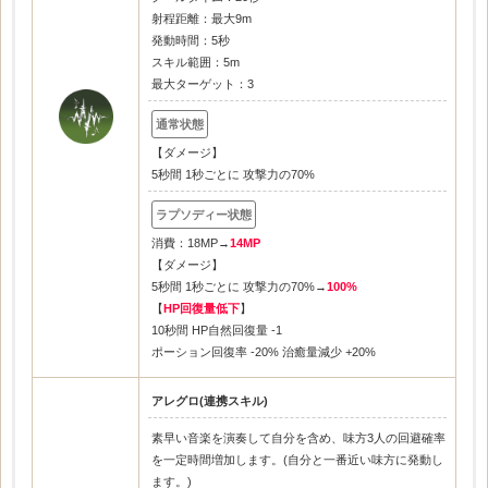
射程距離：最大9m
発動時間：5秒
スキル範囲：5m
最大ターゲット：3
【ダメージ】
5秒間 1秒ごとに 攻撃力の70%
消費：18MP→
14MP
【ダメージ】
5秒間 1秒ごとに 攻撃力の70%→
100%
【
HP回復量低下
】
10秒間 HP自然回復量 -1
ポーション回復率 -20% 治癒量減少 +20%
アレグロ(連携スキル)
素早い音楽を演奏して自分を含め、味方3人の回避確率
を一定時間増加します。(自分と一番近い味方に発動し
ます。)