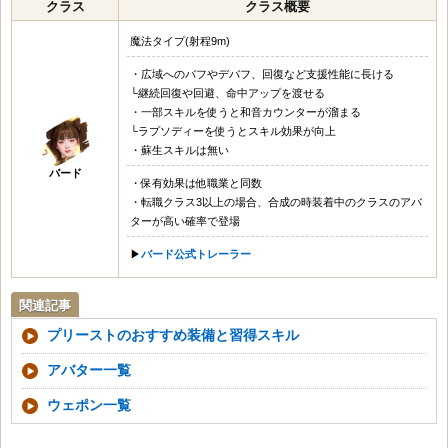
クラス
クラス概要
魔法タイプ(射程9m)
・広域へのバフやデバフ、回復など支援性能に長ける
└継続回復や回避、命中アップを渡せる
・一部スキルを使うと和音カウンターが溜まる
└ラプソディーを使うとスキル効果が向上
・蘇生スキルは無い
バード
・保有効果は他職業と同数
・転職クラス3以上の場合、合成の時装着中のクラスのアバ
ターが高い確率で登場
▶
バード公式トレーラー
関連記事
プリーストのおすすめ装備と習得スキル
アバター一覧
ウェポン一覧