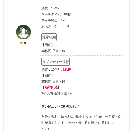
消費：15MP
クールタイム：60秒
スキル範囲：12m
最大ターゲット：4
◆
-◆
【回避】
30秒間 回避 +10
消費：15MP→
12MP
【回避】
30秒間 回避 +10
【
絶対回避
】
3秒以内 絶対回避 1回
アンビエント(連携スキル)
自分を含む、味方3人の集中力を向上させ、一定時間命
中が増加します。(自分と最も近い味方に発動しま
す。)