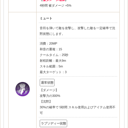
4秒間 被ダメージ +5%
ミュート
音符を弾いて敵を攻撃し、攻撃した敵を一定確率で沈
黙状態にします。
消費：20MP
和音の重複：15
クールタイム：25秒
射程距離：最大9m
スキル範囲：5m
最大ターゲット：3
【ダメージ】
攻撃力の300%
【沈黙】
30%の確率で 5秒間 スキル使用およびアイテム使用不
可