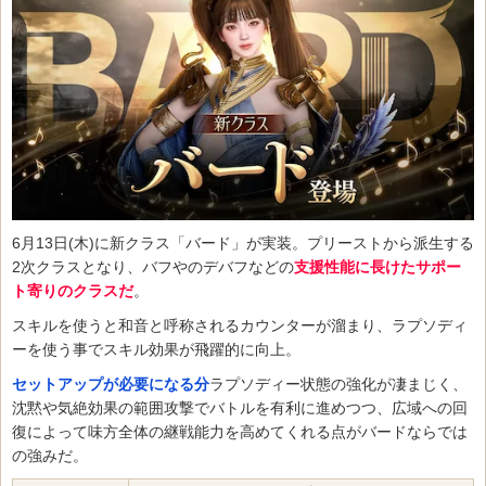
6月13日(木)に新クラス「バード」が実装。プリーストから派生する
2次クラスとなり、バフやのデバフなどの
支援性能に長けたサポー
ト寄りのクラスだ
。
スキルを使うと和音と呼称されるカウンターが溜まり、ラプソディ
ーを使う事でスキル効果が飛躍的に向上。
セットアップが必要になる分
ラプソディー状態の強化が凄まじく、
沈黙や気絶効果の範囲攻撃でバトルを有利に進めつつ、広域への回
復によって味方全体の継戦能力を高めてくれる点がバードならでは
の強みだ。