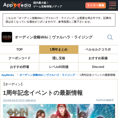
国内最大級！
ライター募集
ゲーム攻略情報メディア
こちらの「オーディン攻略Wiki｜ヴァルハラ・ライジング」は更新を停止中です。記事内
容は古くなっている場合がございますので、参考程度にご覧下さいませ。
オーディン攻略Wiki｜ヴァルハラ・ライジング
TOP
1周年まとめ
ベルセルクコラボ
クーポンコード
隠し宝箱
おすすめ装備
おすすめ狩場
レベル60到達
Discord
AppMedia
オーディン攻略Wiki｜ヴァルハラ・ライジング
1周年記念イベントの最新情報
【オーディン】
1周年記念イベントの最新情報
AppMedia編集部
2024年06月20日14時40分