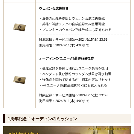
ウェポン合成挑戦券
・過去の記録を参照しウェポン合成に再挑戦
・英雄〜神話ランクの合成記録のみ使用可能
・プロンキーのウェポン召喚券×1にも変えられる
対象記録：サービス開始〜2024/6/15(土) 23:59
使用期限：2024/7/11(木) 4:00まで
オーディンの[ユニーク]装飾品修復券
・強化記録を参照し壊れたユニーク装備を復旧
・ペンダント及び護符のランダム効果は再び抽選
・強化値を問わず使えるが、細工内容はリセット
・+4[ユニーク]装飾品選択箱×1にも変えられる
対象記録：サービス開始〜2024/6/15(土) 23:59
使用期限：2024/7/11(木) 4:00まで
1周年記念！オーディンのミッション