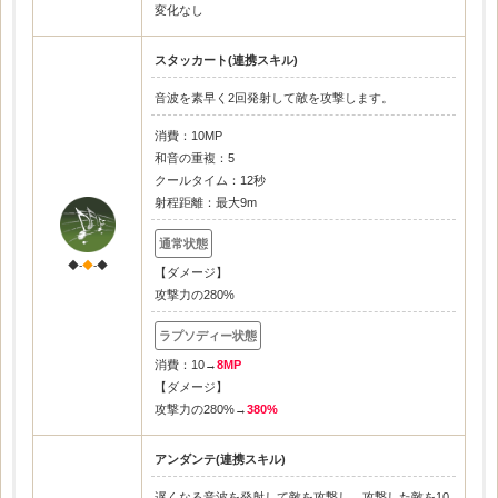
変化なし
スタッカート(連携スキル)
音波を素早く2回発射して敵を攻撃します。
消費：10MP
和音の重複：5
クールタイム：12秒
射程距離：最大9m
◆-
◆
-◆
【ダメージ】
攻撃力の280%
消費：10→
8MP
【ダメージ】
攻撃力の280%→
380%
アンダンテ(連携スキル)
遅くなる音波を発射して敵を攻撃し、攻撃した敵を10