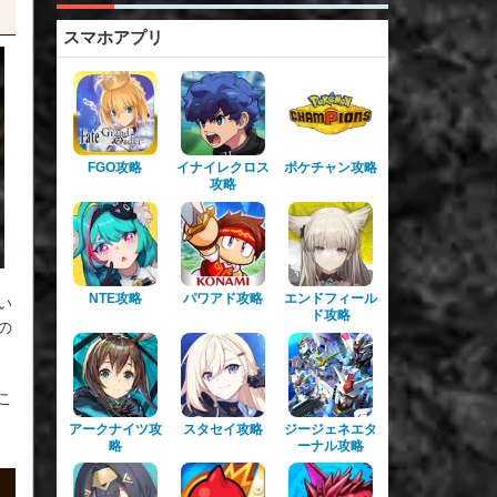
スマホアプリ
FGO攻略
イナイレクロス
ポケチャン攻略
攻略
NTE攻略
パワアド攻略
エンドフィール
い
ド攻略
の
こ
アークナイツ攻
スタセイ攻略
ジージェネエタ
略
ーナル攻略