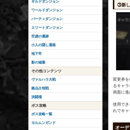
ギルドダンジョン
③新
ワールドダンジョン
パーティダンジョン
エリートダンジョン
空虚の遺跡
小人の隠し通路
地下牢
影の城塞
その他コンテンツ
変更券を
ヴァルハラ大戦
るキャラ
拠点占領戦
画面に進
決闘場
使用でき
ボス攻略
れでキャ
ボス攻略一覧
ヨルムンガンド
オーデ