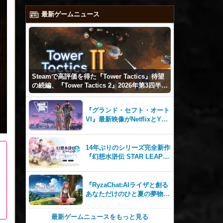
最新ゲームニュース
Steamで高評価を得た『Tower Tactics』待望
の続編、『Tower Tactics 2』2026年第3四半期
に早期アクセス開始
『グランド・セフト・オート
VI』最新映像がNetflixとYou
Tubeに8月27日登場！
14年ぶりのシリーズ完全新作
『幻想水滸伝 STAR LEAP』
が本日から配信開始！
『RyzaChat:AIライザと創る
あなただけのひと夏の夢物
語』レビュー。会話を中心に
自由な冒険を進めていくシス
最新ゲームニュースをもっと見る
テムはこれまでにない新鮮な