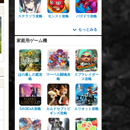
ステラソラ攻略
モンスト攻略
パズドラ攻略
もっとみる
家庭用ゲーム機
ほの暮しの庭攻
マーベル闘魂攻
スプラレイダー
略
略
ス攻略
ン
SAOEoA攻略
カルドセプトビ
エリオット攻略
ギンズ攻略