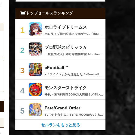
体験が楽しめる【先行プレイ
か
レポート】
トップセールスランキング
ホロライブドリームス
1
ホロライブ初の公式スマホゲーム『ホロライブドリームス(ホロドリ)』がリズム&RPGとして登場！ リズムゲームを中心に、テーマパークの発展やミニゲームなど多彩なコンテンツを収録！ 総勢50名以上のホロライブメンバーが登場し、初期収録楽曲はなんと150曲以上！ ホロライブのファンも、初めての方も幅広く楽しめる作品で、遊び方はあなた次第！ ▼本格リズムゲーム▼ 公式MVやライブ映像を背景に、本格リズムゲームが楽しめる！ 自分だけのオリジナル譜面を作って公開できる「クリエイト譜面」機能を搭載！ ・超高難度のやり込み譜面 ・タレントへの愛を詰め込んだ譜面 ・みんなで楽しめるネタ譜面 などなど、世界中のプレイヤーがつくった譜面で遊んで、楽しさ無限大！ リズムゲームが苦手な方でもオート機能で安心して遊べる！ タレント育成/編成でスコアアップを目指そう！ ▼初期収録楽曲は150曲以上▼ ホロライブ楽曲から人気カバー楽曲まで幅広く収録！ 最新ヒットから定番曲までラインナップ！ 【ホロライブ楽曲】 ・ビビデバ ・Shiny Smily Story ・BLUE CLAPPER ほか 【カバー楽曲】 ・勇者 ・メギツネ ・わたしの一番かわいいところ ほか ▼ゲームの舞台はテーマパーク▼ 舞台は、世界のどこかに浮かぶ無人島。 ホロライブメンバーと力を合わせ、夢のテーマパークを発展させていく。 リズムゲームやミニゲームをプレイしてクエストを進行しパークを発展させよう！ ホロメンクエストをプレイすることで、操作タレントが増えていく！ 推しホロメンを解放して、夢のテーマパークを作り上げよう！ ホロライブらしさあふれる施設も多数登場！ このゲームだけのオリジナルストーリーも展開！ 夢のテーマパーク完成を目指そう！ ▼1人でもみんなでも楽しめるミニゲーム▼ ひとりでも、みんなでも楽しめる多彩なミニゲームを収録！ マルチプレイ搭載で、協力や対戦で盛り上がろう！ 難しいアクションが苦手な方でも楽しめるシンプル操作のミニゲームも収録！ 短時間で遊べるカジュアルなものから、繰り返し挑戦したくなるやり込み系まで幅広くラインナップ！ プレイして報酬を獲得し、育成やパーク発展をさらに加速させよう！ ▼公式サイト：https://www.hololive-dreams.com ▼利用規約：https://www.hololive-dreams.com/terms ▼プライバシーポリシー：https://qualiarts.jp/privacy ▼Ⓒ COVER / Ⓒ QualiArts, Inc. +++++++++++++++++++++++++++++++++++++++++++++++++++++++++++ このアプリケーションには、株式会社Live2Dの「Live2D」が使用されています。
プロ野球スピリッツＡ
2
一般社団法人日本野球機構承認 All other copyrights or trademarks are the property of their respective owners and are used under license. --------------------------------------------- リアルプロ野球ゲームの決定版がついに登場！ 最高の映像クオリティでプロ野球の臨場感を再現 鍛え上げた最強のチームで日本一を目指そう！ --------------------------------------------- ◇重要なお知らせ◇ ・本アプリはオンラインゲームです。通信可能な環境でお楽しみ下さい。 ・チュートリアル終了時に約650MBのダウンロードが必要です。 ・動作環境 対応OS：iOS 15.0以降、iPadOS 15.0以降 対応端末：iPhone 6s/6s Plus以降、iPad（第5世代）以降、iPad Air 2以降、iPad mini 4以降、iPod touch（第7世代）以降、iPad Pro シリーズ ※動作環境を満たす端末でも、端末の性能や仕様、端末固有のアプリ使用状況などにより、正常に動作しない場合があります。 --------------------------------------------- 【プロ野球スピリッツAとは？】 ◇リアルなプロ野球表現 プロ野球選手が実写と本人そっくりのリアルな3Dモデルで登場！ 試合を熱く盛り上げる実況・解説や観客席からの応援でプロ野球の臨場感をそのまま再現！ ◇3Dアクション野球 迫力の3Dアクション野球では、選手の特徴が結果に大きく影響。本格派投手、技巧派投手、巧打者、強打者・・・選手それぞれの持ち味を活かしながら、自らの力でチームを勝利に導こう！ アクションが苦手な方のために、「ゾーン打ち」や「おまかせ配球」といった簡単操作も搭載。 ◇実在のプロ野球選手が登場!! 実際のプロ野球のペナント成績に基づいた選手たちが登場！ ＜セ・リーグ＞ 阪神タイガース 横浜DeNAベイスターズ 読売ジャイアンツ 中日ドラゴンズ 広島東洋カープ 東京ヤクルトスワローズ ＜パ・リーグ＞ 福岡ソフトバンクホークス 北海道日本ハムファイターズ オリックス・バファローズ 東北楽天ゴールデンイーグルス 埼玉西武ライオンズ 千葉ロッテマリーンズ --------------------------------------------- ■ Vロード ■ セ・パ12球団と対戦。試合は自動で進み、ピンチ・チャンスの場面では出番が発生。試合を決定付ける活躍をして勝ち星を積み重ねて、日本一の座を目指そう！ ■ リーグ ■ 獲得・強化した選手を組み合わせた最強オーダーで、全国のライバルと競う対戦モード。 毎週リーグが自動開催され、リーグランクの昇降格が決まります。 オーダーをより強化し、覇王リーグでの優勝を目指そう！ ■ 選手育成とオーダー ■ 選手は試合を通じてレベルアップ。特訓や特殊能力の習得で潜在能力を限界まで発揮させよう！ 選手の組み合わせによって発動するコンボは、試合展開を大きく左右することも！？ 最強の選手を揃えた最高のチームで頂点を目指そう！ ■ リアルタイム対戦 ■ 新機能！全国の猛者と戦う「ランク戦」と一緒にプロスピAを遊んでいる友達と対戦できる「ルーム戦」。 2つの楽しみ方でオンライン対戦を楽しむことができるぞ！ ■ プロ野球速報 ■ 野球ファン必見、厳選の野球速報がココに！ プロ野球ニュースや選手成績はもちろん、公式戦の試合速報や一球速報も配信！ --------------------------------------------- ◆ 基本無料で最高峰の野球ゲームを！ ◆ 選手は試合報酬などで獲得可能。試合のボーナスや、様々なイベントに参加することでより強力な選手スカウトのチャンスも。着実に戦力を強化していけば、無料でも強力な球団を作りあげることができるぞ。「プロスピA」アプリ上で野球速報もすべて無料でチェック可能！ ◆ 「プロスピA」はこんな方へおすすめ ◆ ・好きな野球選手だけを集めて理想の球団を作りたい。 ・家庭用ゲーム「プロ野球スピリッツ」が好きで、いつでもどこでも「プロスピ」を楽しみたい。 ・「プロスピ」シリーズを遊んだことはないが、リアルな野球ゲームをやってみたい。 ・アクション要素もあるスポーツゲームを楽しみたい。 ・無料で遊べてオンライン対戦もできる野球ゲームやスポーツゲームを探している。 ・無料でも長くやりこめる野球ゲームやスポーツゲームを探している。 ・選手を自分好みに育成できる野球ゲームやスポーツゲームを探している。 ・「実況パワフルプロ野球」「プロ野球ドリームナイン」をプレイしたことがある。 ・ゲームを楽しみながら、最新の野球速報もチェックしたい。 ・野球速報や野球中継は常にチェックしている。 ・スポーツ選手や監督になる夢をスポーツゲームで叶えたい。 ・自分だけのオリジナルチームを、好きなプロ野球球団の選手を集めて作りたい。 ・好きなプロ野球球団の選手をプロスピで再現して遊びたい。 ・プロ野球球団好きの仲間と一緒に遊びたい。 ・子供の頃、プロ野球球団に入りたかった。 ・趣味は好きなプロ野球球団の試合を観戦することだ。 --------------------------------------------- ◆『応援曲利用権』について 【価格と更新間隔】 ・価格：月額480円（税込） ・更新間隔：1ヶ月毎 【サービス内容】 以下の機能が利用可能になります。 ・ダウンロード応援曲 ・応援曲作成 ・応援曲割当て ・試合中に割当てた応援曲が流れる 【無料期間について】 ・利用開始から7日間は無料でお試しいただけます。 ・無料期間が終了する24時間以上前までにサブスクリプションを解約しなかった場合、自動的に有料のサブスクリプションが開始します。 ・無料期間中に手動で無料期間なし版への切り替えを行った場合、残りの無料期間は失われます。 【自動更新の詳細】 ・次回更新日の24時間以上前までにサブスクリプションを解約しなかった場合、自動的に利用期間が更新されます。 ・自動更新が行なわれると、更新日から24時間以内に領収書が届きます。 【次回更新日の確認とサブスクリプションの解約方法】 次回更新日の確認やサブスクリプションの解約手続きは、以下のページで行うことができます。 1. App Storeアプリを開く 2.「Today」タブを開き、右上のユーザーアイコンをタップする 3.「アカウント」画面のユーザー名とメールアドレスが表示されている部分をタップする 4. サインインする 5.「アカウント設定」画面の「サブスクリプション」をタップする ※ご購入いただく前に、必ず『応援曲利用権』販売ページの注意事項と利用規約をご確認ください。 ---------------------------------------------
eFootball™
3
■「ウイイレ」から進化した「eFootball™」 人気サッカーゲーム「ウイニングイレブン」が「eFootball™」とタイトルを変え、大きく進化して生まれ変わりました。「eFootball™」で新しいサッカーゲームを体感しましょう！ ■はじめての方でも安心 ダウンロード後は、実践を交えたステップアップ方式のチュートリアルで直感的に基本操作を覚えることができます！さらに、チュートリアルを全てクリアすると、リオネル メッシがもらえます！！ また、試合の面白さや爽快感を楽しんでいただくためにスマートアシストを実装。 複雑な操作をしなくても、華麗なドリブルやパスで相手をかわして強烈なシュートでゴールを奪うことができます！ 【基本的な遊び方】 ■好きなチームで始めよう 欧州、米州、アジアなど世界各国のクラブやナショナルチームなどお気に入りのチームでスタートできます！ ■選手を獲得しましょう チームを作成したら、選手を獲得しましょう。現役のスーパースターや、歴史に残るレジェンドたちが、あなたのクラブでの活躍を待っています！ ・スペシャル選手リスト 現実の試合で大活躍した選手や、注目リーグの選手、レジェンドなどの特別な選手を獲得できます。 ・スタンダード選手リスト 好きな選手を獲得できます。条件を設定して絞り込むことができます。 ・監督リスト さまざまな戦術や得意な育成タイプを持った監督を獲得できます。 ■試合を楽しもう 獲得した選手でチームを編成したら、いよいよ試合に挑戦！ AIを相手に腕を磨いたり、オンライン対戦でランキングを競ったり、楽しみ方はあなた次第です。 ・対AI戦で腕を磨く 注目リーグのチームやナショナルチームを相手に戦うイベントなど、サッカーシーズンに合わせたさまざまなテーマのイベントが開催されています。 また、10段階にレベル分けされたDivision制の「eFootball™ リーグ」で楽しみながらレベルアップしていくことも可能です！ ・対人戦で実力を試す Division制の全ユーザーとランキングを競う「eFootball™ リーグ」や、毎週開催される様々なイベントで、オンラインでのリアルタイム対戦を楽しむことができます。あなたのドリームチームで、最高峰のDivision 1を目指しましょう！ ・友達と最大3vs3の対戦を楽しむ フレンドマッチ機能を使って、友達と対戦することができます。育て上げたチームの強さを友達に見せつけましょう！ また、最大3vs3の協力対戦も可能。友達とオンラインで集まって対戦を楽しみましょう！ ■選手を育てる 獲得した選手は、選手種別によっては成長させることができます。 試合に出場させたり、ゲーム内アイテムを使用したりして、選手のレベルを上げる事で入手できる「タレントポイント」で、能力パラメータを上昇させましょう。 より自分好みの選手にしたい場合は、手動でポイントを割り振りましょう。 ポイントの割り振りに迷った場合は、[おまかせ]で設定することもできます。 自分だけのお気に入りの選手に育て上げましょう！ 【もっと楽しむ】 ■Live Updateを毎週配信 選手の移籍や、現実の試合での活躍が反映される「Live Update」を搭載。 毎週配信される「Live Update」を参考に、スカッドを編成し試合に挑みましょう。 ■スタジアムをカスタマイズ 試合中のスタジアムに反映されるコレオ・オブジェクトなどのスタジアムパーツをカスタマイズできます。 思い通りのスタジアムにアレンジして、ゲーム体験を彩りましょう！ ※居住国・地域が以下のお客様には、eFootball™ コインによるルートボックス施策をご提供しておりません。 ベルギー、ブラジル(18歳未満) 【最新情報について】 本商品は、新機能やモードの追加、ゲームプレイ・イベントのアップデートを継続的に行っていきます。 最新情報は「eFootball™」公式サイトをご確認ください。 【ダウンロードについて】 本アプリをダウンロードするためには、ストレージに約3.3GBの空き容量が必要となります。 あらかじめ3.3GB以上の容量を空けてからダウンロードを行っていただけますようお願いします。 ダウンロード時はWi-Fi環境で接続することを推奨いたします。 ※アップデートにつきましても同様となります。 【通信環境について】 本アプリはオンラインゲームです。通信可能な環境でお楽しみください。
モンスターストライク
4
◆祝・国内利用者5000万人突破！／テレビCM絶賛放映中！◆ 最大4人同時に楽しめる「ひっぱりハンティングRPG！」 モンスターマスターになって様々な能力を持つモンスターをたくさん集めよう！ 1000種類を超える個性豊かなモンスターが君を待ってるぞ！ 【ゲーム紹介】 ▼ルールは簡単 モンスターを引っぱって敵に当てるだけ！ 味方モンスターに当てると、友情コンボが発動！ 一見攻撃力の弱いモンスターもコンボが発動すると、意外な力を発揮するかも!? ▼決めろストライクショット！ バトルのターンが経過すると必殺技「ストライクショット」が使えるぞ！ モンスターによって技は様々、君はすぐ使う派？ボスまで待つ派？ 使うタイミングが生死を分ける!? ▼集めて育てて強くなれ！ バトルやガチャでGetしたモンスターを合成して育てよう！ 強く進化させるにはモンスター以外に進化素材が必要になるぞ。 強いモンスターを育てて君だけの最強チームを作ろう！ ▼天空より舞い降りし、異界のモンスター！ ボスがステージの最後に出るとは限らないぞ！ どんな時も万全の態勢で戦いに挑むべし！ ▼友達と一緒に、強敵を倒そう！ 近くにいる友達と、最大4人まで同時プレイが可能！ なんと1人分のスタミナでクエストに挑めるぞ！ 1人では倒せない強敵も、みんなで力を合わせれば倒せるかも!? マルチプレイ専用のレアなクエストも盛りだくさん！ レアモンスターを倒してゲットしよう！ +++【価格】+++ アプリ本体：無料 ※一部有料アイテムがございます。 +++【必須環境】+++ iOS 15.0以降 ※必須環境を満たす端末以外でのサポート、補償等は致しかねますので何卒ご了承くださいませ。 ご利用前に「アプリケーション使用許諾契約」に 表示されている利用規約を必ずご確認の上ご利用ください。 +++【モンストパスポートについて】+++ ・価格と期間 月額480円（税込）/1ヶ月間（利用開始日から起算）/月額自動更新 ・特典 ▼1日1回スタミナ回復することができます。 ▼マルチプレイでホスト、ゲストも経験値が多く獲得できます。 ▼モンパス限定の称号やフレームが貰えます。 ▼3ヶ月継続するとレア6確定ガチャが引けます。 ・自動更新の詳細 モンパス有効期間の終了日の24時間以上前に自動更新を解除しない限り、有効期間が自動更新されます。 自動更新される際の課金については、モンパス有効期間終了日の24時間以内に行われます。 ・課金について Apple Accountに課金されます。 ・モンストパスポートの状況の確認方法と解約（自動更新の解除）方法 モンパス会員状況の確認と解約は下記ページから行うことができます。 [ App Store アプリ/おすすめページ最下部 > Apple Account/アカウントを表示 > 購読/管理 ] 次回の自動更新タイミングの確認や、自動更新の解除/設定をこの画面内で行うことができます。 プライバシーポリシー > https://www.monster-strike.com/privacy/ 利用規約 > https://www.monster-strike.com/legal/monpass.html
Fate/Grand Order
5
TVでもおなじみ、TYPE-MOONがおくるFateのRPG！ スマホでも本格的なRPGが楽しめる。 文字数にして500万字超という、圧倒的なボリュームを堪能できるストーリー！ 本編以外にもキャラクターごとにストーリーを用意し、Fateファンも今回はじめてFateの世界を体験される方も十分満足いただける内容となっています。 【あらすじ】 西暦2015年。 地球の未来を観測するカルデアは、2017年以降の人類史が崩壊している事実を確認した。 昨日まで確かに存在していた2115年までの“約束された未来”は、何の前触れもなく突如として消え去ったのだ。 なぜ。どうして。だれが。どうやって。 西暦2004年 日本 ある地方都市。 ここに今まではなかった、「観測できない領域」が現れたと。 カルデアはこれを人類絶滅の原因と仮定し、いまだ実験段階だった第六の実験を決行する事となった。 それは過去への時間旅行。 人間を霊子化させて過去に送りこみ、事象に介入する事で時空の特異点を解明、あるいは破壊する禁断の儀式。 その名を人理守護指令、グランドオーダー。 人類を守るために人類史に立ち向かう、運命と戦うものたちの総称である。 【ゲーム概要】 スマホに最適化された簡単操作のコマンドオーダーバトル！ プレイヤーはマスターとなって英霊たちを操り敵を倒し謎を解明していく。 好みの英霊で戦うか、強い英霊で戦うかバトルスタイルはプレイヤーしだい。 ◆豪華声優陣が続々参加 青木志貴、茜屋日海夏、赤羽根健治、明坂聡美、浅川悠、朝日奈丸佳、阿澄佳奈、阿部彬名、阿部敦、阿部里果、雨宮天、新井里美、井口裕香、井澤詩織、石川界人、石川由依、石谷春貴、伊瀬茉莉也、市ノ瀬加那、伊藤彩沙、伊藤かな恵、伊東健人、伊藤静、伊藤美紀、稲田徹、井上和彦、井上喜久子、井上麻里奈、伊丸岡篤、石見舞菜香、上坂すみれ、植田佳奈、上田麗奈、内田真礼、内田雄馬、内山昂輝、梅原裕一郎、江川央生、江口拓也、江越彬紀、遠藤綾、大久保瑠美、大空直美、大塚明夫、大塚芳忠、大原さやか、大和田仁美、岡本信彦、置鮎龍太郎、小倉唯、小澤亜李、小野賢章、小野大輔、小野友樹、小見川千明、かかずゆみ、柿原徹也、加隈亜衣、笠間淳、加瀬康之、門脇舞以、金元寿子、神尾晋一郎、茅野愛衣、川澄綾子、河西健吾、川野剛稔、神奈延年、鬼頭明里、木村珠莉、木村良平、桐本拓哉、釘宮理恵、久野美咲、黒木ほの香、黒田崇矢、桑原由気、KENN、高野麻里佳、古賀葵、小清水亜美、後藤邑子、小西克幸、小林千晃、小林ゆう、小林裕介、小原好美、小松未可子、子安武人、小山力也、近藤玲奈、斎賀みつき、西前忠久、斉藤壮馬、斎藤千和、坂本真綾、佐倉綾音、櫻井孝宏、佐藤聡美、佐藤利奈、沢城みゆき、下屋則子、島﨑信長、嶋村侑、庄司宇芽香、白石晴香、新垣樽助、真堂圭、末柄里恵、杉田智和、杉山紀彰、鈴木達央、鈴木崚汰、鈴代紗弓、鈴村健一、諏訪彩花、諏訪部順一、関俊彦、関智一、瀬戸麻沙美、芹澤優、仙台エリ、千本木彩花、園崎未恵、大地葉、高乃麗、高野直子、高橋花林、高橋李依、高山みなみ、武内駿輔、竹内良太、武田華、田中敦子、田中美海、田中理恵、谷山紀章、種﨑敦美、種田梨沙、田丸篤志、田村睦心、田村ゆかり、丹下桜、千葉繁、千葉翔也、津田健次郎、紡木吏佐、鶴岡聡、寺崎裕香、寺島拓篤、東山奈央、土岐隼一、飛田展男、戸松遥、豊永利行、鳥海浩輔、中井和哉、中田譲治、長縄まりあ、仲村美沙希、中村悠一、名塚佳織、生天目仁美、浪川大輔、能登麻美子、野中藍、乃村健次、土師孝也、長谷川育美、花江夏樹、花澤香菜、花守ゆみり、早見沙織、原由実、春野杏、潘めぐみ、日岡なつみ、日笠陽子、日野聡、平川大輔、ファイルーズあい、福圓美里、福西勝也、福山潤、藤井隼、藤沼建人、ブリドカットセーラ恵美、古川慎、保志総一朗、星野貴紀、堀内賢雄、堀江由衣、本多真梨子、本多陽子、本渡楓、前野智昭、M・A・O、増田俊樹、Machico、松風雅也、真殿光昭、マフィア梶田、三上哲、三木眞一郎、水樹奈々、水島大宙、水橋かおり、緑川光、水瀬いのり、南央美、峯田茉優、宮野真守、宮本充、村瀬歩、森川智之、森田了介、森永千才、森なな子、諸星すみれ、安井邦彦、山路和弘、山下大輝、山下七海、山寺宏一、山根綺、山野井仁、山村響、悠木碧、ゆかな、遊佐浩二、吉野裕行、佳村はるか、米澤円、若林直美、和氣あず未、和多田美咲（50音順） ◆全体構成・メインシナリオ・シナリオ・総監督 奈須きのこ ◆リードキャラクターデザイナー 武内崇 ◆アートディレクション TYPE-MOON ◆メインシナリオ・シナリオ執筆 東出祐一郎、桜井光 水瀬葉月、星空めてお ◆ゲストライター amphibian、虚淵玄（ニトロプラス）、acpi、ＯＫＳＧ（TYPE-MOON）、経験値、小太刀右京、三田誠、たけのこ星人、橘公司、田中天（株式会社フラッグノーツ）、成田良悟、鋼屋ジン、ひろやまひろし、円居挽、茗荷屋甚六、矢野俊策（株式会社フラッグノーツ）、リヨ（50音順） ◆キャラクターデザイン I-IV、蒼月タカオ（TYPE-MOON）、AKIRA、Azusa、東冬、荒野、Anmi、池澤真、石田あきら、いみぎむる、兔ろうと、羽海野チカ、大森葵、岡崎武士、okojo、およ、加藤いつわ、カワグチタケシ、きばどりリュー、桐原小鳥、ギンカ、倉花千夏、黒星紅白、小梅けいと、近衛乙嗣、小松崎類、こやまひろかず（TYPE-MOON）、西藤浩樹（LASENGLE）、saitom、坂本みねぢ、佐々木少年、サテー、色素、縞うどん（TYPE-MOON）、島田フミカネ、しまどりる、sime、下越（TYPE-MOON）、シャカＰ（LASENGLE）、白浜鴎、しらび、白峰、真じろう、STAR影法師、曽我誠、タイキ、高橋慶太郎、高山箕犀、竹、武中英雄、武梨えり、たけのこ星人、TAKOLEGS、田島昭宇、タスクオーナ、danciao、中央東口、CHOCO、悌太、Dd、天空すふぃあ、DANGERDROP、toi8、トリダモノ、中原、なまにくATK、西出ケンゴロー、nipi、ネコタワワ、NOCO、pako、林けゐ、原田たけひと、春野友矢、ばん！、Bすけ、左、ヒライユキオ、平野稜二、広江礼威、ひろやまひろし、PFALZ、ぶくろて、huke、BLACK（TYPE-MOON）、古海鐘一、BUNBUN、hou、ホトソウカ、本庄雷太、前田浩孝、マシマサキ、また、松竜、Mika Pikazo、緑川美帆、三輪士郎、村山竜大、めろん22、望月けい、元村人、森井しづき、森山大輔、山中虎鉄、YOCO_N（LASENGLE）、余湖裕輝、米山舞、La-na、lack、リヨ、Ryota-H、輪くすさが、redjuice、ReDrop、ろび～な、ワダアルコ、渡れい（50音順） このアプリケーションには、（株）ＣＲＩ・ミドルウェアの「CRIWARE（TM）」が使用されています。
セルランをもっと見る
し