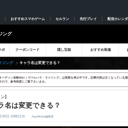
おすすめスマホゲーム
セルラン
先行プレイ
配信カレンダ
ジング
ラボ
クーポンコード
隠し宝箱
おすすめ装備
イジング
キャラ名は変更できる？
オーディン攻略Wiki｜ヴァルハラ・ライジング」は更新を停止中です。記事内容は古くなっている場
すので、参考程度にご覧下さいませ。
ィン】
ラ名は変更できる？
月30日 16時21分
AppMedia編集部