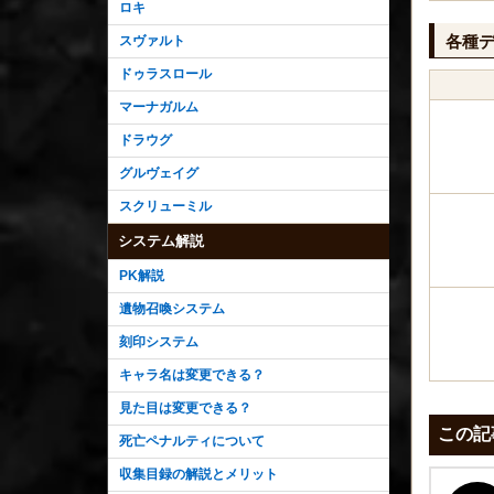
ロキ
各種
スヴァルト
ドゥラスロール
マーナガルム
ドラウグ
グルヴェイグ
スクリューミル
システム解説
PK解説
遺物召喚システム
刻印システム
キャラ名は変更できる？
見た目は変更できる？
この記
死亡ペナルティについて
収集目録の解説とメリット