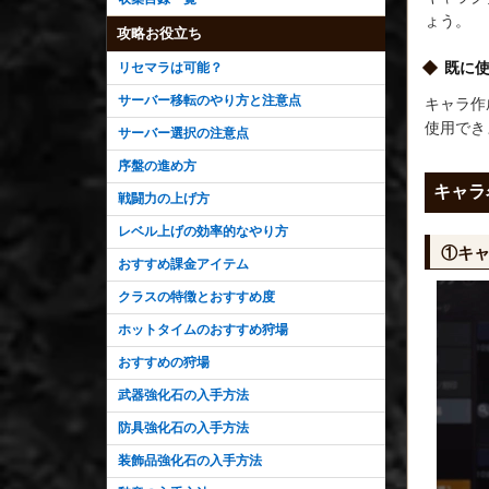
ょう。
攻略お役立ち
既に
リセマラは可能？
サーバー移転のやり方と注意点
キャラ作
使用でき
サーバー選択の注意点
序盤の進め方
キャラ
戦闘力の上げ方
レベル上げの効率的なやり方
①キ
おすすめ課金アイテム
クラスの特徴とおすすめ度
ホットタイムのおすすめ狩場
おすすめの狩場
武器強化石の入手方法
防具強化石の入手方法
装飾品強化石の入手方法