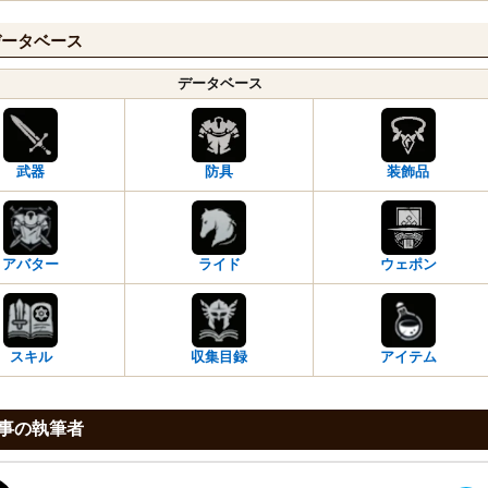
データベース
データベース
武器
防具
装飾品
アバター
ライド
ウェポン
スキル
収集目録
アイテム
事の執筆者