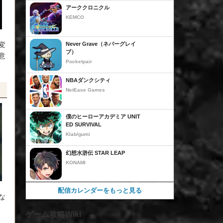
アーククロニクル
KEMCO
変
Never Grave（ネバーグレイ
ブ）
意
Pocketpair
NBAダンクシティ
NetEase Games
僕のヒーローアカデミア UNIT
ED SURVIVAL
Klab/gumi
幻想水滸伝 STAR LEAP
KONAMI
配信カレンダーをもっと見る
な
ゲーム攻略Wiki