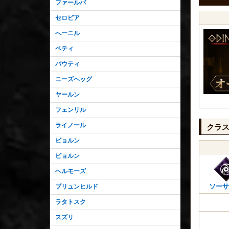
ファールバ
セロビア
へーニル
ペティ
バウティ
ニーズヘッグ
ヤールン
フェンリル
ライノール
クラ
ビョルン
ビョルン
ヘルモーズ
ソーサ
ブリュンヒルド
ラタトスク
スズリ