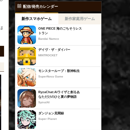
配信/発売カレンダー
新作スマホゲーム
新作家庭用ゲーム
は
ONE PIECE 海のごちそうレス
トラン
Bandai Namco
デイヴ・ザ・ダイバー
MINTROCKET
モンスターループ：獣神転生
SuperNova Game
RyzaChat:AIライザと創るあ
なただけのひと夏の夢物語
SpiralAI
ダンジョン見聞録
Super Planet