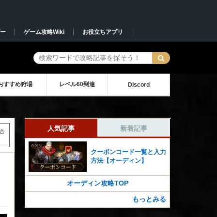
ー
ゲーム攻略Wiki
お役立ちアプリ
おすすめ狩場
レベル60到達
Discord
人気記事
新着記事
合
クーポンコード一覧と入力
方法【オーディン】
オーディン攻略TOP
もっとみる