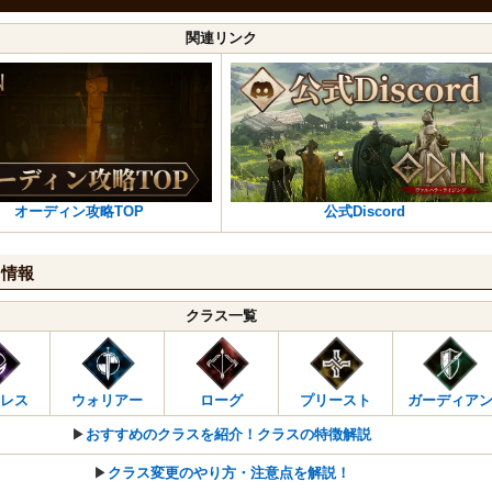
関連リンク
オーディン攻略TOP
公式Discord
ス情報
クラス一覧
レス
ウォリアー
ローグ
プリースト
ガーディア
▶︎
おすすめのクラスを紹介！クラスの特徴解説
▶︎
クラス変更のやり方・注意点を解説！