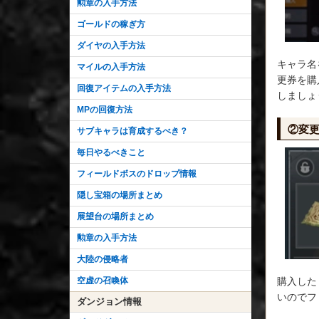
勲章の入手方法
ゴールドの稼ぎ方
ダイヤの入手方法
キャラ名
マイルの入手方法
更券を購
回復アイテムの入手方法
しましょ
MPの回復方法
②変
サブキャラは育成するべき？
毎日やるべきこと
フィールドボスのドロップ情報
隠し宝箱の場所まとめ
展望台の場所まとめ
勲章の入手方法
大陸の侵略者
購入した
空虚の召喚体
いのでフ
ダンジョン情報