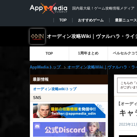
国内最大級！ゲーム攻略情報メディア
TOP
おすすめゲーム
最新ニュース
オーディン攻略Wiki｜ヴァルハラ・ライ
1周年まとめ
ベルセルクコ
TOP
AppMediaトップ
オーディン攻略Wiki｜ヴァルハラ・ラ
最新情報
こちらの「
がございま
オーディン攻略wikiトップ
SNS
【オーデ
キャ
2023年11