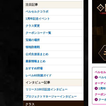
注目記事
ベルセルクコラボ
1周年記念イベント
クラス変更
クーポンコード一覧
宝箱の場所
領地防衛戦
公式生放送まとめ
最新情報まとめ
おすすめ狩場
ベルセル
レベル60到達ガイド
ベル
インタビュー記事
オーディ
1周
リリース100日記念インタビュー
クーポン
プロジェクトマネージャーインタビュー
クー
クラス