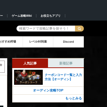
ー
ゲーム攻略Wiki
お役立ちアプリ
おすすめ狩場
レベル60到達
Discord
人気記事
新着記事
合
クーポンコード一覧と入力
方法【オーディン】
オーディン攻略TOP
もっとみる