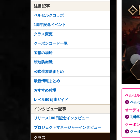
注目記事
ベルセルクコラボ
1周年記念イベント
クラス変更
クーポンコード一覧
宝箱の場所
領地防衛戦
公式生放送まとめ
最新情報まとめ
おすすめ狩場
ベルセル
レベル60到達ガイド
ベル
インタビュー記事
オーディ
1周
リリース100日記念インタビュー
クーポン
プロジェクトマネージャーインタビュー
クー
クラス