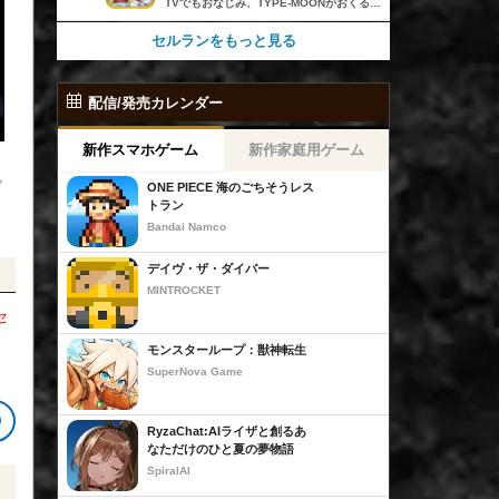
TVでもおなじみ、TYPE-MOONがおくるFateのRPG！ スマホでも本格的なRPGが楽しめる。 文字数にして500万字超という、圧倒的なボリュームを堪能できるストーリー！ 本編以外にもキャラクターごとにストーリーを用意し、Fateファンも今回はじめてFateの世界を体験される方も十分満足いただける内容となっています。 【あらすじ】 西暦2015年。 地球の未来を観測するカルデアは、2017年以降の人類史が崩壊している事実を確認した。 昨日まで確かに存在していた2115年までの“約束された未来”は、何の前触れもなく突如として消え去ったのだ。 なぜ。どうして。だれが。どうやって。 西暦2004年 日本 ある地方都市。 ここに今まではなかった、「観測できない領域」が現れたと。 カルデアはこれを人類絶滅の原因と仮定し、いまだ実験段階だった第六の実験を決行する事となった。 それは過去への時間旅行。 人間を霊子化させて過去に送りこみ、事象に介入する事で時空の特異点を解明、あるいは破壊する禁断の儀式。 その名を人理守護指令、グランドオーダー。 人類を守るために人類史に立ち向かう、運命と戦うものたちの総称である。 【ゲーム概要】 スマホに最適化された簡単操作のコマンドオーダーバトル！ プレイヤーはマスターとなって英霊たちを操り敵を倒し謎を解明していく。 好みの英霊で戦うか、強い英霊で戦うかバトルスタイルはプレイヤーしだい。 ◆豪華声優陣が続々参加 青木志貴、茜屋日海夏、赤羽根健治、明坂聡美、浅川悠、朝日奈丸佳、阿澄佳奈、阿部彬名、阿部敦、阿部里果、雨宮天、新井里美、井口裕香、井澤詩織、石川界人、石川由依、石谷春貴、伊瀬茉莉也、市ノ瀬加那、伊藤彩沙、伊藤かな恵、伊東健人、伊藤静、伊藤美紀、稲田徹、井上和彦、井上喜久子、井上麻里奈、伊丸岡篤、石見舞菜香、上坂すみれ、植田佳奈、上田麗奈、内田真礼、内田雄馬、内山昂輝、梅原裕一郎、江川央生、江口拓也、江越彬紀、遠藤綾、大久保瑠美、大空直美、大塚明夫、大塚芳忠、大原さやか、大和田仁美、岡本信彦、置鮎龍太郎、小倉唯、小澤亜李、小野賢章、小野大輔、小野友樹、小見川千明、かかずゆみ、柿原徹也、加隈亜衣、笠間淳、加瀬康之、門脇舞以、金元寿子、神尾晋一郎、茅野愛衣、川澄綾子、河西健吾、川野剛稔、神奈延年、鬼頭明里、木村珠莉、木村良平、桐本拓哉、釘宮理恵、久野美咲、黒木ほの香、黒田崇矢、桑原由気、KENN、高野麻里佳、古賀葵、小清水亜美、後藤邑子、小西克幸、小林千晃、小林ゆう、小林裕介、小原好美、小松未可子、子安武人、小山力也、近藤玲奈、斎賀みつき、西前忠久、斉藤壮馬、斎藤千和、坂本真綾、佐倉綾音、櫻井孝宏、佐藤聡美、佐藤利奈、沢城みゆき、下屋則子、島﨑信長、嶋村侑、庄司宇芽香、白石晴香、新垣樽助、真堂圭、末柄里恵、杉田智和、杉山紀彰、鈴木達央、鈴木崚汰、鈴代紗弓、鈴村健一、諏訪彩花、諏訪部順一、関俊彦、関智一、瀬戸麻沙美、芹澤優、仙台エリ、千本木彩花、園崎未恵、大地葉、高乃麗、高野直子、高橋花林、高橋李依、高山みなみ、武内駿輔、竹内良太、武田華、田中敦子、田中美海、田中理恵、谷山紀章、種﨑敦美、種田梨沙、田丸篤志、田村睦心、田村ゆかり、丹下桜、千葉繁、千葉翔也、津田健次郎、紡木吏佐、鶴岡聡、寺崎裕香、寺島拓篤、東山奈央、土岐隼一、飛田展男、戸松遥、豊永利行、鳥海浩輔、中井和哉、中田譲治、長縄まりあ、仲村美沙希、中村悠一、名塚佳織、生天目仁美、浪川大輔、能登麻美子、野中藍、乃村健次、土師孝也、長谷川育美、花江夏樹、花澤香菜、花守ゆみり、早見沙織、原由実、春野杏、潘めぐみ、日岡なつみ、日笠陽子、日野聡、平川大輔、ファイルーズあい、福圓美里、福西勝也、福山潤、藤井隼、藤沼建人、ブリドカットセーラ恵美、古川慎、保志総一朗、星野貴紀、堀内賢雄、堀江由衣、本多真梨子、本多陽子、本渡楓、前野智昭、M・A・O、増田俊樹、Machico、松風雅也、真殿光昭、マフィア梶田、三上哲、三木眞一郎、水樹奈々、水島大宙、水橋かおり、緑川光、水瀬いのり、南央美、峯田茉優、宮野真守、宮本充、村瀬歩、森川智之、森田了介、森永千才、森なな子、諸星すみれ、安井邦彦、山路和弘、山下大輝、山下七海、山寺宏一、山根綺、山野井仁、山村響、悠木碧、ゆかな、遊佐浩二、吉野裕行、佳村はるか、米澤円、若林直美、和氣あず未、和多田美咲（50音順） ◆全体構成・メインシナリオ・シナリオ・総監督 奈須きのこ ◆リードキャラクターデザイナー 武内崇 ◆アートディレクション TYPE-MOON ◆メインシナリオ・シナリオ執筆 東出祐一郎、桜井光 水瀬葉月、星空めてお ◆ゲストライター amphibian、虚淵玄（ニトロプラス）、acpi、ＯＫＳＧ（TYPE-MOON）、経験値、小太刀右京、三田誠、たけのこ星人、橘公司、田中天（株式会社フラッグノーツ）、成田良悟、鋼屋ジン、ひろやまひろし、円居挽、茗荷屋甚六、矢野俊策（株式会社フラッグノーツ）、リヨ（50音順） ◆キャラクターデザイン I-IV、蒼月タカオ（TYPE-MOON）、AKIRA、Azusa、東冬、荒野、Anmi、池澤真、石田あきら、いみぎむる、兔ろうと、羽海野チカ、大森葵、岡崎武士、okojo、およ、加藤いつわ、カワグチタケシ、きばどりリュー、桐原小鳥、ギンカ、倉花千夏、黒星紅白、小梅けいと、近衛乙嗣、小松崎類、こやまひろかず（TYPE-MOON）、西藤浩樹（LASENGLE）、saitom、坂本みねぢ、佐々木少年、サテー、色素、縞うどん（TYPE-MOON）、島田フミカネ、しまどりる、sime、下越（TYPE-MOON）、シャカＰ（LASENGLE）、白浜鴎、しらび、白峰、真じろう、STAR影法師、曽我誠、タイキ、高橋慶太郎、高山箕犀、竹、武中英雄、武梨えり、たけのこ星人、TAKOLEGS、田島昭宇、タスクオーナ、danciao、中央東口、CHOCO、悌太、Dd、天空すふぃあ、DANGERDROP、toi8、トリダモノ、中原、なまにくATK、西出ケンゴロー、nipi、ネコタワワ、NOCO、pako、林けゐ、原田たけひと、春野友矢、ばん！、Bすけ、左、ヒライユキオ、平野稜二、広江礼威、ひろやまひろし、PFALZ、ぶくろて、huke、BLACK（TYPE-MOON）、古海鐘一、BUNBUN、hou、ホトソウカ、本庄雷太、前田浩孝、マシマサキ、また、松竜、Mika Pikazo、緑川美帆、三輪士郎、村山竜大、めろん22、望月けい、元村人、森井しづき、森山大輔、山中虎鉄、YOCO_N（LASENGLE）、余湖裕輝、米山舞、La-na、lack、リヨ、Ryota-H、輪くすさが、redjuice、ReDrop、ろび～な、ワダアルコ、渡れい（50音順） このアプリケーションには、（株）ＣＲＩ・ミドルウェアの「CRIWARE（TM）」が使用されています。
セルランをもっと見る
配信/発売カレンダー
新作スマホゲーム
新作家庭用ゲーム
。
ONE PIECE 海のごちそうレス
トラン
Bandai Namco
デイヴ・ザ・ダイバー
MINTROCKET
セ
モンスターループ：獣神転生
SuperNova Game
RyzaChat:AIライザと創るあ
なただけのひと夏の夢物語
SpiralAI