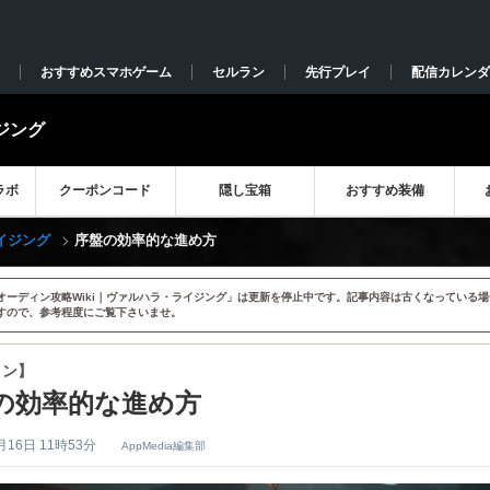
おすすめスマホゲーム
セルラン
先行プレイ
配信カレンダ
ジング
ラボ
クーポンコード
隠し宝箱
おすすめ装備
イジング
序盤の効率的な進め方
オーディン攻略Wiki｜ヴァルハラ・ライジング」は更新を停止中です。記事内容は古くなっている場
すので、参考程度にご覧下さいませ。
ィン】
の効率的な進め方
月16日 11時53分
AppMedia編集部