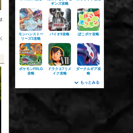
ギンズ攻略
ま
モンハンストー
バイオ9攻略
ぽこポケ攻略
く
リーズ3攻略
ポケモンFRLG
ドラクエ7リメ
ダークルギア攻
攻略
イク攻略
略
もっとみる