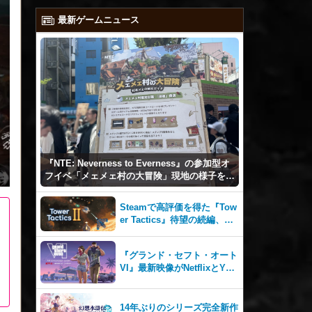
最新ゲームニュース
『NTE: Neverness to Everness』の参加型オ
フイベ「メェメェ村の大冒険」現地の様子をレ
ポ！ミニゲームやコスプレイヤー撮影など盛り
だくさん！
Steamで高評価を得た『Tow
er Tactics』待望の続編、『T
ower Tactics 2』2026年第3
四半期に早期アクセス開始
『グランド・セフト・オート
VI』最新映像がNetflixとYou
Tubeに8月27日登場！
14年ぶりのシリーズ完全新作