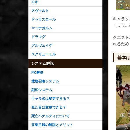
ロキ
スヴァルト
キャラク
ドゥラスロール
しょう。
マーナガルム
ドラウグ
クエスト
れるため
グルヴェイグ
スクリューミル
基本
システム解説
PK解説
遺物召喚システム
刻印システム
キャラ名は変更できる？
見た目は変更できる？
死亡ペナルティについて
収集目録の解説とメリット