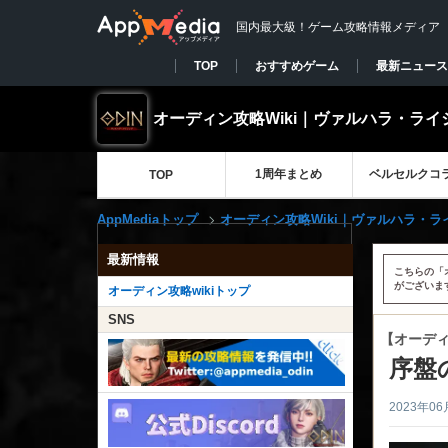
国内最大級！ゲーム攻略情報メディア
TOP
おすすめゲーム
最新ニュース
オーディン攻略Wiki｜ヴァルハラ・ライ
1周年まとめ
ベルセルクコ
TOP
AppMediaトップ
オーディン攻略Wiki｜ヴァルハラ・ラ
最新情報
こちらの「
がございま
オーディン攻略wikiトップ
SNS
【オーデ
序盤
2023年06