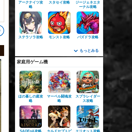
アークナイツ攻
スタセイ攻略
ジージェネエタ
略
ーナル攻略
ステラソラ攻略
モンスト攻略
パズドラ攻略
もっとみる
家庭用ゲーム機
ほの暮しの庭攻
マーベル闘魂攻
スプラレイダー
略
略
ス攻略
SAOEoA攻略
カルドセプトビ
エリオット攻略