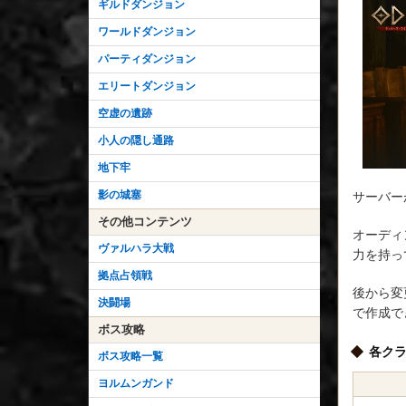
ギルドダンジョン
ワールドダンジョン
パーティダンジョン
エリートダンジョン
空虚の遺跡
小人の隠し通路
地下牢
影の城塞
サーバー
その他コンテンツ
オーディ
ヴァルハラ大戦
力を持っ
拠点占領戦
後から変
決闘場
で作成で
ボス攻略
各ク
ボス攻略一覧
ヨルムンガンド