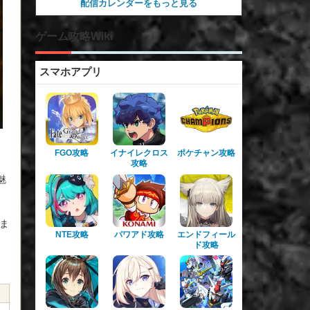
配信カレンダーをもっと見る
ゲーム攻略Wiki
スマホアプリ
FGO攻略
イナイレクロス
ポケチャン攻略
攻略
魅
ま
NTE攻略
パワアド攻略
エンドフィール
ド攻略