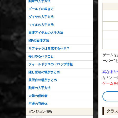
勲章の入手方法
ゴールドの稼ぎ方
ダイヤの入手方法
マイルの入手方法
回復アイテムの入手方法
MPの回復方法
サブキャラは育成するべき？
ゲームを
毎日やるべきこと
ーバー”
フィールドボスのドロップ情報
異なるサ
隠し宝箱の場所まとめ
などと一
展望台の場所まとめ
ゲームを
勲章の入手方法
大陸の侵略者
空虚の召喚体
クラ
ダンジョン情報