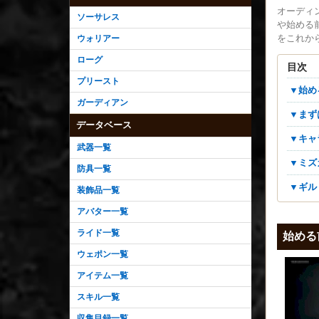
オーディ
ソーサレス
や始める
をこれか
ウォリアー
ローグ
目次
プリースト
▼始
ガーディアン
▼ま
データベース
▼キ
武器一覧
▼ミ
防具一覧
▼ギ
装飾品一覧
アバター一覧
ライド一覧
始める
ウェポン一覧
アイテム一覧
スキル一覧
収集目録一覧