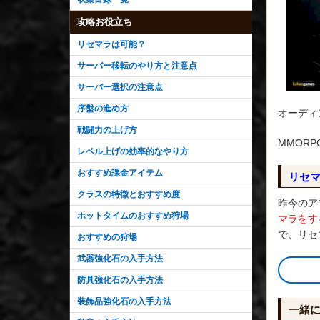
攻略お役立ち
リセマラは可能？
サーバー移転のやり方と注意点
サーバー選択の注意点
序盤の進め方
オーディ
戦闘力の上げ方
MMOR
レベル上げの効率的なやり方
おすすめ課金アイテム
リセ
クラスの特徴とおすすめ度
昨今のア
ホットタイムのおすすめ狩場
マラをす
で、リセ
おすすめの狩場
武器強化石の入手方法
防具強化石の入手方法
装飾品強化石の入手方法
一緒