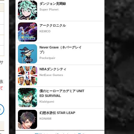
ダンジョン見聞録
Super Planet
アーククロニクル
KEMCO
Never Grave（ネバーグレイ
ブ）
Pocketpair
サ
NBAダンクシティ
NetEase Games
族
て
僕のヒーローアカデミア UNIT
ED SURVIVAL
Klab/gumi
幻想水滸伝 STAR LEAP
KONAMI