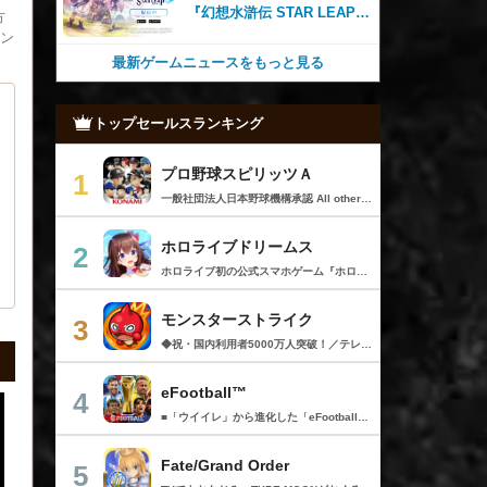
『幻想水滸伝 STAR LEAP』
方
が本日から配信開始！
ン
最新ゲームニュースをもっと見る
トップセールスランキング
プロ野球スピリッツＡ
1
一般社団法人日本野球機構承認 All other copyrights or trademarks are the property of their respective owners and are used under license. --------------------------------------------- リアルプロ野球ゲームの決定版がついに登場！ 最高の映像クオリティでプロ野球の臨場感を再現 鍛え上げた最強のチームで日本一を目指そう！ --------------------------------------------- ◇重要なお知らせ◇ ・本アプリはオンラインゲームです。通信可能な環境でお楽しみ下さい。 ・チュートリアル終了時に約650MBのダウンロードが必要です。 ・動作環境 対応OS：iOS 15.0以降、iPadOS 15.0以降 対応端末：iPhone 6s/6s Plus以降、iPad（第5世代）以降、iPad Air 2以降、iPad mini 4以降、iPod touch（第7世代）以降、iPad Pro シリーズ ※動作環境を満たす端末でも、端末の性能や仕様、端末固有のアプリ使用状況などにより、正常に動作しない場合があります。 --------------------------------------------- 【プロ野球スピリッツAとは？】 ◇リアルなプロ野球表現 プロ野球選手が実写と本人そっくりのリアルな3Dモデルで登場！ 試合を熱く盛り上げる実況・解説や観客席からの応援でプロ野球の臨場感をそのまま再現！ ◇3Dアクション野球 迫力の3Dアクション野球では、選手の特徴が結果に大きく影響。本格派投手、技巧派投手、巧打者、強打者・・・選手それぞれの持ち味を活かしながら、自らの力でチームを勝利に導こう！ アクションが苦手な方のために、「ゾーン打ち」や「おまかせ配球」といった簡単操作も搭載。 ◇実在のプロ野球選手が登場!! 実際のプロ野球のペナント成績に基づいた選手たちが登場！ ＜セ・リーグ＞ 阪神タイガース 横浜DeNAベイスターズ 読売ジャイアンツ 中日ドラゴンズ 広島東洋カープ 東京ヤクルトスワローズ ＜パ・リーグ＞ 福岡ソフトバンクホークス 北海道日本ハムファイターズ オリックス・バファローズ 東北楽天ゴールデンイーグルス 埼玉西武ライオンズ 千葉ロッテマリーンズ --------------------------------------------- ■ Vロード ■ セ・パ12球団と対戦。試合は自動で進み、ピンチ・チャンスの場面では出番が発生。試合を決定付ける活躍をして勝ち星を積み重ねて、日本一の座を目指そう！ ■ リーグ ■ 獲得・強化した選手を組み合わせた最強オーダーで、全国のライバルと競う対戦モード。 毎週リーグが自動開催され、リーグランクの昇降格が決まります。 オーダーをより強化し、覇王リーグでの優勝を目指そう！ ■ 選手育成とオーダー ■ 選手は試合を通じてレベルアップ。特訓や特殊能力の習得で潜在能力を限界まで発揮させよう！ 選手の組み合わせによって発動するコンボは、試合展開を大きく左右することも！？ 最強の選手を揃えた最高のチームで頂点を目指そう！ ■ リアルタイム対戦 ■ 新機能！全国の猛者と戦う「ランク戦」と一緒にプロスピAを遊んでいる友達と対戦できる「ルーム戦」。 2つの楽しみ方でオンライン対戦を楽しむことができるぞ！ ■ プロ野球速報 ■ 野球ファン必見、厳選の野球速報がココに！ プロ野球ニュースや選手成績はもちろん、公式戦の試合速報や一球速報も配信！ --------------------------------------------- ◆ 基本無料で最高峰の野球ゲームを！ ◆ 選手は試合報酬などで獲得可能。試合のボーナスや、様々なイベントに参加することでより強力な選手スカウトのチャンスも。着実に戦力を強化していけば、無料でも強力な球団を作りあげることができるぞ。「プロスピA」アプリ上で野球速報もすべて無料でチェック可能！ ◆ 「プロスピA」はこんな方へおすすめ ◆ ・好きな野球選手だけを集めて理想の球団を作りたい。 ・家庭用ゲーム「プロ野球スピリッツ」が好きで、いつでもどこでも「プロスピ」を楽しみたい。 ・「プロスピ」シリーズを遊んだことはないが、リアルな野球ゲームをやってみたい。 ・アクション要素もあるスポーツゲームを楽しみたい。 ・無料で遊べてオンライン対戦もできる野球ゲームやスポーツゲームを探している。 ・無料でも長くやりこめる野球ゲームやスポーツゲームを探している。 ・選手を自分好みに育成できる野球ゲームやスポーツゲームを探している。 ・「実況パワフルプロ野球」「プロ野球ドリームナイン」をプレイしたことがある。 ・ゲームを楽しみながら、最新の野球速報もチェックしたい。 ・野球速報や野球中継は常にチェックしている。 ・スポーツ選手や監督になる夢をスポーツゲームで叶えたい。 ・自分だけのオリジナルチームを、好きなプロ野球球団の選手を集めて作りたい。 ・好きなプロ野球球団の選手をプロスピで再現して遊びたい。 ・プロ野球球団好きの仲間と一緒に遊びたい。 ・子供の頃、プロ野球球団に入りたかった。 ・趣味は好きなプロ野球球団の試合を観戦することだ。 --------------------------------------------- ◆『応援曲利用権』について 【価格と更新間隔】 ・価格：月額480円（税込） ・更新間隔：1ヶ月毎 【サービス内容】 以下の機能が利用可能になります。 ・ダウンロード応援曲 ・応援曲作成 ・応援曲割当て ・試合中に割当てた応援曲が流れる 【無料期間について】 ・利用開始から7日間は無料でお試しいただけます。 ・無料期間が終了する24時間以上前までにサブスクリプションを解約しなかった場合、自動的に有料のサブスクリプションが開始します。 ・無料期間中に手動で無料期間なし版への切り替えを行った場合、残りの無料期間は失われます。 【自動更新の詳細】 ・次回更新日の24時間以上前までにサブスクリプションを解約しなかった場合、自動的に利用期間が更新されます。 ・自動更新が行なわれると、更新日から24時間以内に領収書が届きます。 【次回更新日の確認とサブスクリプションの解約方法】 次回更新日の確認やサブスクリプションの解約手続きは、以下のページで行うことができます。 1. App Storeアプリを開く 2.「Today」タブを開き、右上のユーザーアイコンをタップする 3.「アカウント」画面のユーザー名とメールアドレスが表示されている部分をタップする 4. サインインする 5.「アカウント設定」画面の「サブスクリプション」をタップする ※ご購入いただく前に、必ず『応援曲利用権』販売ページの注意事項と利用規約をご確認ください。 ---------------------------------------------
ホロライブドリームス
2
ホロライブ初の公式スマホゲーム『ホロライブドリームス(ホロドリ)』がリズム&RPGとして登場！ リズムゲームを中心に、テーマパークの発展やミニゲームなど多彩なコンテンツを収録！ 総勢50名以上のホロライブメンバーが登場し、初期収録楽曲はなんと150曲以上！ ホロライブのファンも、初めての方も幅広く楽しめる作品で、遊び方はあなた次第！ ▼本格リズムゲーム▼ 公式MVやライブ映像を背景に、本格リズムゲームが楽しめる！ 自分だけのオリジナル譜面を作って公開できる「クリエイト譜面」機能を搭載！ ・超高難度のやり込み譜面 ・タレントへの愛を詰め込んだ譜面 ・みんなで楽しめるネタ譜面 などなど、世界中のプレイヤーがつくった譜面で遊んで、楽しさ無限大！ リズムゲームが苦手な方でもオート機能で安心して遊べる！ タレント育成/編成でスコアアップを目指そう！ ▼初期収録楽曲は150曲以上▼ ホロライブ楽曲から人気カバー楽曲まで幅広く収録！ 最新ヒットから定番曲までラインナップ！ 【ホロライブ楽曲】 ・ビビデバ ・Shiny Smily Story ・BLUE CLAPPER ほか 【カバー楽曲】 ・勇者 ・メギツネ ・わたしの一番かわいいところ ほか ▼ゲームの舞台はテーマパーク▼ 舞台は、世界のどこかに浮かぶ無人島。 ホロライブメンバーと力を合わせ、夢のテーマパークを発展させていく。 リズムゲームやミニゲームをプレイしてクエストを進行しパークを発展させよう！ ホロメンクエストをプレイすることで、操作タレントが増えていく！ 推しホロメンを解放して、夢のテーマパークを作り上げよう！ ホロライブらしさあふれる施設も多数登場！ このゲームだけのオリジナルストーリーも展開！ 夢のテーマパーク完成を目指そう！ ▼1人でもみんなでも楽しめるミニゲーム▼ ひとりでも、みんなでも楽しめる多彩なミニゲームを収録！ マルチプレイ搭載で、協力や対戦で盛り上がろう！ 難しいアクションが苦手な方でも楽しめるシンプル操作のミニゲームも収録！ 短時間で遊べるカジュアルなものから、繰り返し挑戦したくなるやり込み系まで幅広くラインナップ！ プレイして報酬を獲得し、育成やパーク発展をさらに加速させよう！ ▼公式サイト：https://www.hololive-dreams.com ▼利用規約：https://www.hololive-dreams.com/terms ▼プライバシーポリシー：https://qualiarts.jp/privacy ▼Ⓒ COVER / Ⓒ QualiArts, Inc. +++++++++++++++++++++++++++++++++++++++++++++++++++++++++++ このアプリケーションには、株式会社Live2Dの「Live2D」が使用されています。
モンスターストライク
3
◆祝・国内利用者5000万人突破！／テレビCM絶賛放映中！◆ 最大4人同時に楽しめる「ひっぱりハンティングRPG！」 モンスターマスターになって様々な能力を持つモンスターをたくさん集めよう！ 1000種類を超える個性豊かなモンスターが君を待ってるぞ！ 【ゲーム紹介】 ▼ルールは簡単 モンスターを引っぱって敵に当てるだけ！ 味方モンスターに当てると、友情コンボが発動！ 一見攻撃力の弱いモンスターもコンボが発動すると、意外な力を発揮するかも!? ▼決めろストライクショット！ バトルのターンが経過すると必殺技「ストライクショット」が使えるぞ！ モンスターによって技は様々、君はすぐ使う派？ボスまで待つ派？ 使うタイミングが生死を分ける!? ▼集めて育てて強くなれ！ バトルやガチャでGetしたモンスターを合成して育てよう！ 強く進化させるにはモンスター以外に進化素材が必要になるぞ。 強いモンスターを育てて君だけの最強チームを作ろう！ ▼天空より舞い降りし、異界のモンスター！ ボスがステージの最後に出るとは限らないぞ！ どんな時も万全の態勢で戦いに挑むべし！ ▼友達と一緒に、強敵を倒そう！ 近くにいる友達と、最大4人まで同時プレイが可能！ なんと1人分のスタミナでクエストに挑めるぞ！ 1人では倒せない強敵も、みんなで力を合わせれば倒せるかも!? マルチプレイ専用のレアなクエストも盛りだくさん！ レアモンスターを倒してゲットしよう！ +++【価格】+++ アプリ本体：無料 ※一部有料アイテムがございます。 +++【必須環境】+++ iOS 15.0以降 ※必須環境を満たす端末以外でのサポート、補償等は致しかねますので何卒ご了承くださいませ。 ご利用前に「アプリケーション使用許諾契約」に 表示されている利用規約を必ずご確認の上ご利用ください。 +++【モンストパスポートについて】+++ ・価格と期間 月額480円（税込）/1ヶ月間（利用開始日から起算）/月額自動更新 ・特典 ▼1日1回スタミナ回復することができます。 ▼マルチプレイでホスト、ゲストも経験値が多く獲得できます。 ▼モンパス限定の称号やフレームが貰えます。 ▼3ヶ月継続するとレア6確定ガチャが引けます。 ・自動更新の詳細 モンパス有効期間の終了日の24時間以上前に自動更新を解除しない限り、有効期間が自動更新されます。 自動更新される際の課金については、モンパス有効期間終了日の24時間以内に行われます。 ・課金について Apple Accountに課金されます。 ・モンストパスポートの状況の確認方法と解約（自動更新の解除）方法 モンパス会員状況の確認と解約は下記ページから行うことができます。 [ App Store アプリ/おすすめページ最下部 > Apple Account/アカウントを表示 > 購読/管理 ] 次回の自動更新タイミングの確認や、自動更新の解除/設定をこの画面内で行うことができます。 プライバシーポリシー > https://www.monster-strike.com/privacy/ 利用規約 > https://www.monster-strike.com/legal/monpass.html
eFootball™
4
■「ウイイレ」から進化した「eFootball™」 人気サッカーゲーム「ウイニングイレブン」が「eFootball™」とタイトルを変え、大きく進化して生まれ変わりました。「eFootball™」で新しいサッカーゲームを体感しましょう！ ■はじめての方でも安心 ダウンロード後は、実践を交えたステップアップ方式のチュートリアルで直感的に基本操作を覚えることができます！さらに、チュートリアルを全てクリアすると、リオネル メッシがもらえます！！ また、試合の面白さや爽快感を楽しんでいただくためにスマートアシストを実装。 複雑な操作をしなくても、華麗なドリブルやパスで相手をかわして強烈なシュートでゴールを奪うことができます！ 【基本的な遊び方】 ■好きなチームで始めよう 欧州、米州、アジアなど世界各国のクラブやナショナルチームなどお気に入りのチームでスタートできます！ ■選手を獲得しましょう チームを作成したら、選手を獲得しましょう。現役のスーパースターや、歴史に残るレジェンドたちが、あなたのクラブでの活躍を待っています！ ・スペシャル選手リスト 現実の試合で大活躍した選手や、注目リーグの選手、レジェンドなどの特別な選手を獲得できます。 ・スタンダード選手リスト 好きな選手を獲得できます。条件を設定して絞り込むことができます。 ・監督リスト さまざまな戦術や得意な育成タイプを持った監督を獲得できます。 ■試合を楽しもう 獲得した選手でチームを編成したら、いよいよ試合に挑戦！ AIを相手に腕を磨いたり、オンライン対戦でランキングを競ったり、楽しみ方はあなた次第です。 ・対AI戦で腕を磨く 注目リーグのチームやナショナルチームを相手に戦うイベントなど、サッカーシーズンに合わせたさまざまなテーマのイベントが開催されています。 また、10段階にレベル分けされたDivision制の「eFootball™ リーグ」で楽しみながらレベルアップしていくことも可能です！ ・対人戦で実力を試す Division制の全ユーザーとランキングを競う「eFootball™ リーグ」や、毎週開催される様々なイベントで、オンラインでのリアルタイム対戦を楽しむことができます。あなたのドリームチームで、最高峰のDivision 1を目指しましょう！ ・友達と最大3vs3の対戦を楽しむ フレンドマッチ機能を使って、友達と対戦することができます。育て上げたチームの強さを友達に見せつけましょう！ また、最大3vs3の協力対戦も可能。友達とオンラインで集まって対戦を楽しみましょう！ ■選手を育てる 獲得した選手は、選手種別によっては成長させることができます。 試合に出場させたり、ゲーム内アイテムを使用したりして、選手のレベルを上げる事で入手できる「タレントポイント」で、能力パラメータを上昇させましょう。 より自分好みの選手にしたい場合は、手動でポイントを割り振りましょう。 ポイントの割り振りに迷った場合は、[おまかせ]で設定することもできます。 自分だけのお気に入りの選手に育て上げましょう！ 【もっと楽しむ】 ■Live Updateを毎週配信 選手の移籍や、現実の試合での活躍が反映される「Live Update」を搭載。 毎週配信される「Live Update」を参考に、スカッドを編成し試合に挑みましょう。 ■スタジアムをカスタマイズ 試合中のスタジアムに反映されるコレオ・オブジェクトなどのスタジアムパーツをカスタマイズできます。 思い通りのスタジアムにアレンジして、ゲーム体験を彩りましょう！ ※居住国・地域が以下のお客様には、eFootball™ コインによるルートボックス施策をご提供しておりません。 ベルギー、ブラジル(18歳未満) 【最新情報について】 本商品は、新機能やモードの追加、ゲームプレイ・イベントのアップデートを継続的に行っていきます。 最新情報は「eFootball™」公式サイトをご確認ください。 【ダウンロードについて】 本アプリをダウンロードするためには、ストレージに約3.3GBの空き容量が必要となります。 あらかじめ3.3GB以上の容量を空けてからダウンロードを行っていただけますようお願いします。 ダウンロード時はWi-Fi環境で接続することを推奨いたします。 ※アップデートにつきましても同様となります。 【通信環境について】 本アプリはオンラインゲームです。通信可能な環境でお楽しみください。
Fate/Grand Order
5