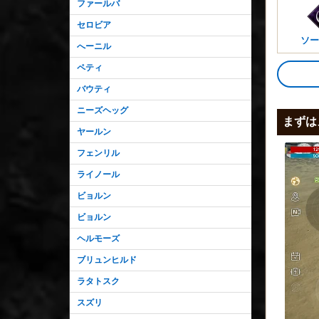
ファールバ
セロビア
ソー
へーニル
ペティ
バウティ
ニーズヘッグ
まずは
ヤールン
フェンリル
ライノール
ビョルン
ビョルン
ヘルモーズ
ブリュンヒルド
ラタトスク
スズリ