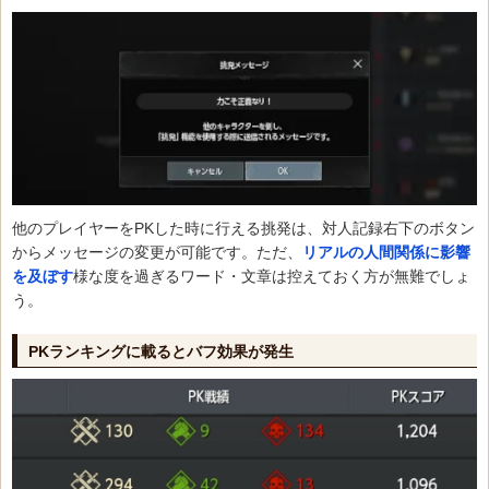
他のプレイヤーをPKした時に行える挑発は、対人記録右下のボタン
からメッセージの変更が可能です。ただ、
リアルの人間関係に影響
を及ぼす
様な度を過ぎるワード・文章は控えておく方が無難でしょ
う。
PKランキングに載るとバフ効果が発生