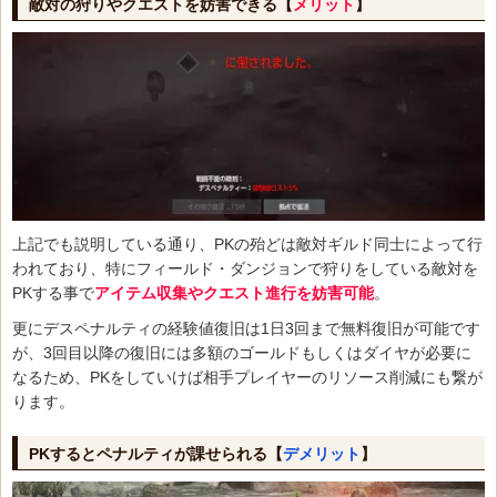
敵対の狩りやクエストを妨害できる【
メリット
】
上記でも説明している通り、PKの殆どは敵対ギルド同士によって行
われており、特にフィールド・ダンジョンで狩りをしている敵対を
PKする事で
アイテム収集やクエスト進行を妨害可能
。
更にデスペナルティの経験値復旧は1日3回まで無料復旧が可能です
が、3回目以降の復旧には多額のゴールドもしくはダイヤが必要に
なるため、PKをしていけば相手プレイヤーのリソース削減にも繋が
ります。
PKするとペナルティが課せられる【
デメリット
】