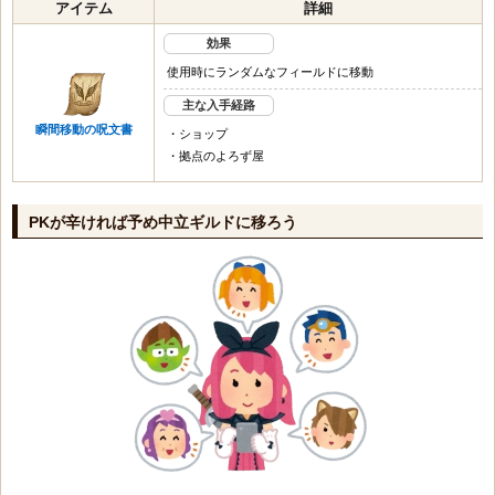
アイテム
詳細
効果
使用時にランダムなフィールドに移動
主な入手経路
瞬間移動の呪文書
・ショップ
・拠点のよろず屋
PKが辛ければ予め中立ギルドに移ろう