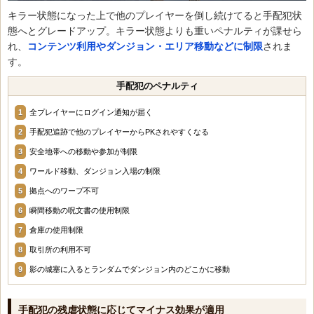
キラー状態になった上で他のプレイヤーを倒し続けてると手配犯状
態へとグレードアップ。キラー状態よりも重いペナルティが課せら
れ、
コンテンツ利用やダンジョン・エリア移動などに制限
されま
す。
手配犯のペナルティ
全プレイヤーにログイン通知が届く
手配犯追跡で他のプレイヤーからPKされやすくなる
安全地帯への移動や参加が制限
ワールド移動、ダンジョン入場の制限
拠点へのワープ不可
瞬間移動の呪文書の使用制限
倉庫の使用制限
取引所の利用不可
影の城塞に入るとランダムでダンジョン内のどこかに移動
手配犯の残虐状態に応じてマイナス効果が適用