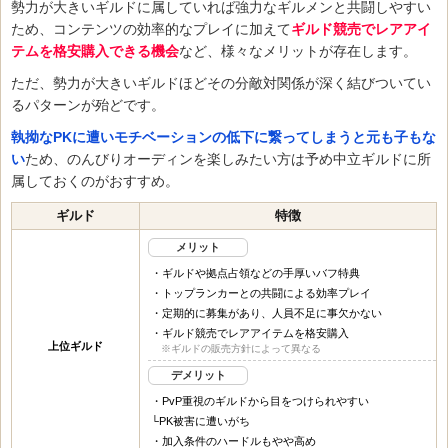
勢力が大きいギルドに属していれば強力なギルメンと共闘しやすい
ため、コンテンツの効率的なプレイに加えて
ギルド競売でレアアイ
テムを格安購入できる機会
など、様々なメリットが存在します。
ただ、勢力が大きいギルドほどその分敵対関係が深く結びついてい
るパターンが殆どです。
執拗なPKに遭いモチベーションの低下に繋ってしまうと元も子もな
い
ため、のんびりオーディンを楽しみたい方は予め中立ギルドに所
属しておくのがおすすめ。
ギルド
特徴
メリット
・ギルドや拠点占領などの手厚いバフ特典
・トップランカーとの共闘による効率プレイ
・定期的に募集があり、人員不足に事欠かない
・ギルド競売でレアアイテムを格安購入
上位ギルド
※ギルドの販売方針によって異なる
デメリット
・PvP重視のギルドから目をつけられやすい
└PK被害に遭いがち
・加入条件のハードルもやや高め