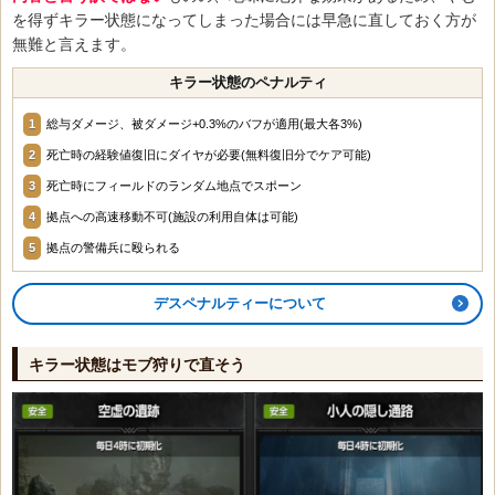
を得ずキラー状態になってしまった場合には早急に直しておく方が
無難と言えます。
キラー状態のペナルティ
総与ダメージ、被ダメージ+0.3%のバフが適用(最大各3%)
死亡時の経験値復旧にダイヤが必要(無料復旧分でケア可能)
死亡時にフィールドのランダム地点でスポーン
拠点への高速移動不可(施設の利用自体は可能)
拠点の警備兵に殴られる
デスペナルティーについて
キラー状態はモブ狩りで直そう