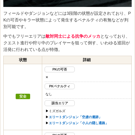
フィールドやダンジョンなどには3段階の状態が設定されており、P
Kの可否やキラー状態によって発生するペナルティの有無などが判
別可能です。
中でもフリーエリアは
敵対同士による抗争のメッカ
となっており、
クエスト進行や狩り中のプレイヤーを狙って倒す、いわゆる巡回が
活発に行われている点が特徴。
状態
詳細
PKの可否
✕
PKペナルティ
なし
安全
該当エリア
▶︎ミズガルズ
▶︎
エリートダンジョン「空虚の遺跡」
▶︎
エリートダンジョン「小人の隠し通路」