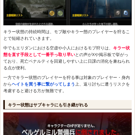
キラー状態の持続時間は、モブ敵やキラー態のプレイヤーを狩るこ
とで短縮されていきます。
中でもエリダンにおける空虚や小人におけるモブ狩りは、
キラー状
態を直す手段として一番手っ取り早い
との声がXや掲示板で挙がっ
ており、死亡ペナルティを回避しやすい上に日課の消化を兼ねられ
る点が便利。
一方でキラー状態のプレイヤーを狩る事は対象のプレイヤー・身内
から
ヘイトを買う事に繋がってしまう
上、返り討ちに遭うリスクを
考慮すると避ける方が無難です。
キラー状態はサブキャラにも引き継がれる