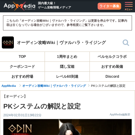
国内最大級！
ライター募集
ゲーム攻略情報メディア
こちらの「オーディン攻略Wiki｜ヴァルハラ・ライジング」は更新を停止中です。記事内
容は古くなっている場合がございますので、参考程度にご覧下さいませ。
オーディン攻略Wiki｜ヴァルハラ・ライジング
TOP
1周年まとめ
ベルセルクコラボ
クーポンコード
隠し宝箱
おすすめ装備
おすすめ狩場
レベル60到達
Discord
AppMedia
オーディン攻略Wiki｜ヴァルハラ・ライジング
PKシステムの解説と設定
【オーディン】
PKシステムの解説と設定
AppMedia編集部
2024年02月01日13時22分