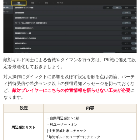
敵対ギルド同士による合戦やタイマンを行う方は、PK戦に備えて設
定を最適化しておきましょう。
対人操作にダイレクトに影響を及ぼす設定を触る点は勿論、パーテ
ィ招待受信や希少ランク以上の獲得通知メッセージを切っておくな
ど、
敵対プレイヤーにこちらの位置情報を悟らせない工夫が必要
に
なります。
設定
内容
・自動周辺感知 > 1秒
・対ユーザー > オン
周辺感知リスト
├主要警戒対象にチェック
└敵対ギルドのユーザーにチェック