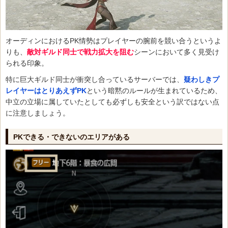
オーディンにおけるPK情勢はプレイヤーの腕前を競い合うというよ
りも、
敵対ギルド同士で戦力拡大を阻む
シーンにおいて多く見受け
られる印象。
特に巨大ギルド同士が衝突し合っているサーバーでは、
疑わしきプ
レイヤーはとりあえずPK
という暗黙のルールが生まれているため、
中立の立場に属していたとしても必ずしも安全という訳ではない点
に注意しましょう。
PKできる・できないのエリアがある