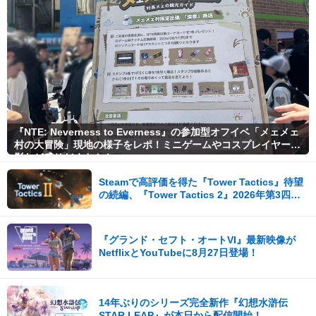
『NTE: Neverness to Everness』の参加型オフイベ「メェメェ
村の大冒険」現地の様子をレポ！ミニゲームやコスプレイヤー撮
影など盛りだくさん！
Steamで高評価を得た『Tower Tactics』待望
の続編、『Tower Tactics 2』2026年第3四半
期に早期アクセス開始
『グランド・セフト・オートVI』最新映像が
NetflixとYouTubeに8月27日登場！
14年ぶりのシリーズ完全新作『幻想水滸伝
STAR LEAP』が本日から配信開始！