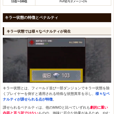
11位〜100位
PvP総与ダメージ+1%
キラー状態の特徴とペナルティ
キラー状態では様々なペナルティが発生
キラー状態とは、フィールド並び一部ダンジョンでキラー状態を除
くプレイヤーを倒すと適用される特殊な状態異常を示し、
様々なペ
ナルティが課せられる点が特徴
。
課せられるペナルティは、他のMMOと比べていずれも
劇的に重い
内容と言う訳ではない
ものの、地味に厄介な効果があるため、やむ