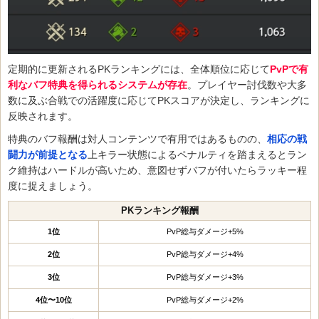
定期的に更新されるPKランキングには、全体順位に応じて
PvPで有
利なバフ特典を得られるシステムが存在
。プレイヤー討伐数や大多
数に及ぶ合戦での活躍度に応じてPKスコアが決定し、ランキングに
反映されます。
特典のバフ報酬は対人コンテンツで有用ではあるものの、
相応の戦
闘力が前提となる
上キラー状態によるペナルティを踏まえるとラン
ク維持はハードルが高いため、意図せずバフが付いたらラッキー程
度に捉えましょう。
PKランキング報酬
1位
PvP総与ダメージ+5%
2位
PvP総与ダメージ+4%
3位
PvP総与ダメージ+3%
4位〜10位
PvP総与ダメージ+2%