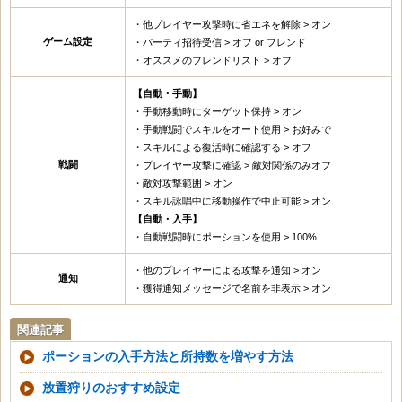
・他プレイヤー攻撃時に省エネを解除 > オン
ゲーム設定
・パーティ招待受信 > オフ or フレンド
・オススメのフレンドリスト > オフ
【自動・手動】
・手動移動時にターゲット保持 > オン
・手動戦闘でスキルをオート使用 > お好みで
・スキルによる復活時に確認する > オフ
戦闘
・プレイヤー攻撃に確認 > 敵対関係のみオフ
・敵対攻撃範囲 > オン
・スキル詠唱中に移動操作で中止可能 > オン
【自動・入手】
・自動戦闘時にポーションを使用 > 100%
・他のプレイヤーによる攻撃を通知 > オン
通知
・獲得通知メッセージで名前を非表示 > オン
関連記事
ポーションの入手方法と所持数を増やす方法
放置狩りのおすすめ設定