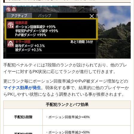
手配犯ペナルティには7段階のランクが設けられており、他のプレ
イヤーに対するPK状況に応じてランクが進行して行きます。
更にランク毎にポーション回復率減少やPvP被ダメージ増加などの
マイナス効果が発生
。弱体化する事で、結果的に他のプレイヤーか
らPKしやすい状態になるよう調整されている事が推察されます。
手配犯ランクとバフ効果
手配犯1段階
・ポーション回復率減少+40%
・ポーション回復率減少+50%