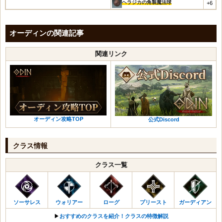
ヘラジカの角製魔法球
+6
青の精粋
凍てつく涙の精粋
オーディンの関連記事
ウルフバートの剣・盾
ウルフバートの大剣
関連リンク
ウルフバートの魔法球
ウルフバートワンド
ウルフバートの弓
ウルフバートの短剣
ウルフバートの杖
ウルフバートのメイス・盾
オーディン攻略TOP
公式Discord
ウルフバートの槍・盾
ウルフバートの双斧
クラス情報
アンドヴァリの装飾品レシピの切れ端
クラス一覧
アンドヴァリの装飾品レシピ
眩いルーンボックス
青い刃の剣・盾
青い刃の戦斧
ソーサレス
ウォリアー
ローグ
プリースト
ガーディアン
青い刃の魔法球
▶︎
おすすめのクラスを紹介！クラスの特徴解説