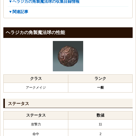
▼ヘラジカの角製魔法球の収集目録情報
▼関連記事
ヘラジカの角製魔法球の性能
クラス
ランク
アークメイジ
一般
ステータス
ステータス
数値
攻撃力
11
命中
2