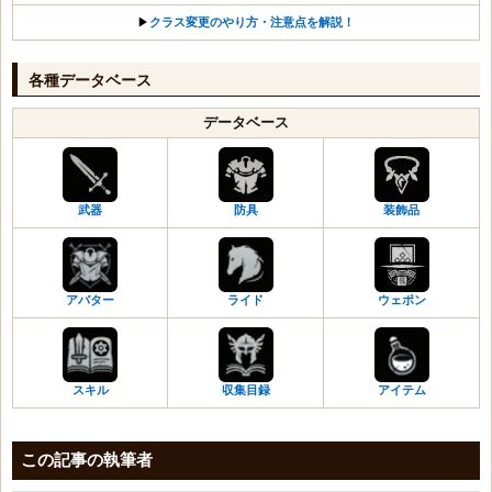
青い刃のワンド
▶︎
クラス変更のやり方・注意点を解説！
青い刃の弓
青い刃の短剣
各種データベース
青い刃の杖
青い刃のメイス・盾
データベース
青い刃の槍・盾
青い刃の双斧
未知の結晶
武器
防具
装飾品
謎の結晶
不思議なポーション
煌めくルーンボックス
霜柱の斧・盾
アバター
ライド
ウェポン
霜柱の大剣
霜柱の魔法球
霜柱のワンド
スキル
収集目録
アイテム
霜柱の弓
霜柱の短剣
霜柱の杖
この記事の執筆者
霜柱のメイス・盾