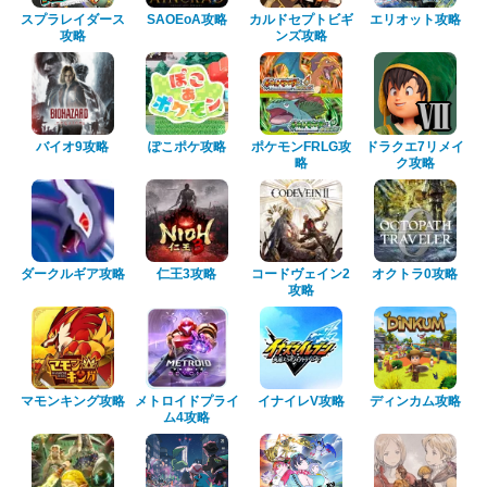
スプラレイダース
SAOEoA攻略
カルドセプトビギ
エリオット攻略
攻略
ンズ攻略
バイオ9攻略
ぽこポケ攻略
ポケモンFRLG攻
ドラクエ7リメイ
略
ク攻略
ダークルギア攻略
仁王3攻略
コードヴェイン2
オクトラ0攻略
攻略
マモンキング攻略
メトロイドプライ
イナイレV攻略
ディンカム攻略
ム4攻略