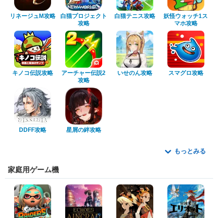
リネージュM攻略
白猫プロジェクト
白猫テニス攻略
妖怪ウォッチ1ス
攻略
マホ攻略
キノコ伝説攻略
アーチャー伝説2
いせのん攻略
スマグロ攻略
攻略
DDFF攻略
星屑の絆攻略
もっとみる
家庭用ゲーム機