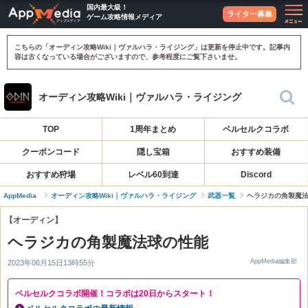
国内最大級！
ライター募集
ゲーム攻略情報メディア
こちらの「オーディン攻略Wiki｜ヴァルハラ・ライジング」は更新を停止中です。記事内
容は古くなっている場合がございますので、参考程度にご覧下さいませ。
オーディン攻略Wiki｜ヴァルハラ・ライジング
TOP
1周年まとめ
ベルセルクコラボ
クーポンコード
隠し宝箱
おすすめ装備
おすすめ狩場
レベル60到達
Discord
AppMedia
オーディン攻略Wiki｜ヴァルハラ・ライジング
武器一覧
ヘラジカの角製魔
【オーディン】
ヘラジカの角製魔法球の性能
AppMedia編集部
2023年06月15日13時55分
ベルセルクコラボ開催！コラボは20日からスタート！