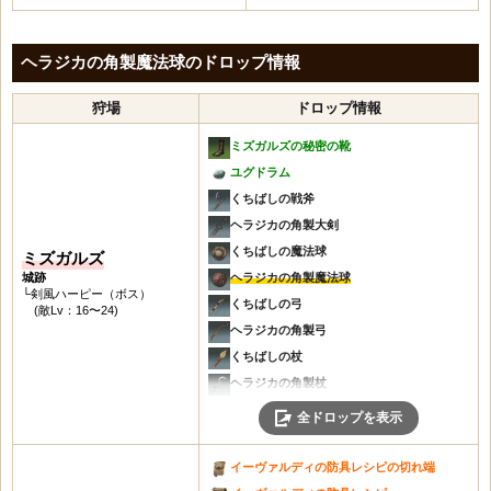
ヘラジカの角製魔法球のドロップ情報
狩場
ドロップ情報
ミズガルズの秘密の靴
ユグドラム
くちばしの戦斧
ヘラジカの角製大剣
くちばしの魔法球
ミズガルズ
城跡
ヘラジカの角製魔法球
└剣風ハーピー（ボス）
くちばしの弓
(敵Lv：16〜24)
ヘラジカの角製弓
くちばしの杖
ヘラジカの角製杖
くちばしのハープ
全ドロップを表示
ヘラジカの角製ハープ
くちばしの槍・盾
イーヴァルディの防具レシピの切れ端
ヘラジカの槍・盾