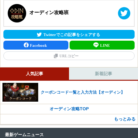
霜柱の槍・盾
オーディン攻略班
霜柱の双斧
祝福のルーンボックス
ヘラジカの角製斧・盾
Twitterでこの記事をシェアする
ヘラジカの角製大剣
ヘラジカの角製魔法球
Facebook
LINE
ヘラジカの角製ワンド
URLコピー
ヘラジカの角製弓
ヘラジカの角製短剣
ヘラジカの角製杖
人気記事
新着記事
ヘラジカの角製メイス・盾
ヘラジカの槍・盾
クーポンコード一覧と入力方法【オーディン】
ヘラジカの双斧
ヘラジカの角製ハープ
オーディン攻略TOP
輝くルーンボックス
霜柱のハープ
もっとみる
青い刃のハープ
ウルフバートのハープ
最新ゲームニュース
オーディンのハープ