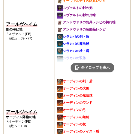
イーヴァルディの防具レシピ
ヘラジカの角製ハープ
スヴァルトの影の兜
職人の杖
スヴァルトの影の指輪
職人の鎧
アンドヴァリの防具レシピの切れ端
アールヴへイム
職人の手袋
影の潜伏地
アンドヴァリの装飾品レシピ
└スヴァルト(FB)
ハーピーの迅速の手袋
シラカバの剣・盾
(敵Lv：69〜77)
職人の靴
シラカバの魔法球
ハーピーの迅速の靴
シラカバの槍・盾
職人の首飾り
シラカバの双斧
職人の耳飾り
極寒の兜
全ドロップを表示
職人の腕輪
極寒の鎧
職人の指輪
牙の団の腕輪
オーディンの剣・盾
武器強化石
牙の団の指輪
オーディンの大剣
灰色の短剣
オーディンの魔法球
灰色の杖
オーディンのワンド
トロールの手袋
オーディンの弓
アールヴへイム
トロールの靴
オーディン降臨の地
オーディンの短剣
└オーディン(FB)
平原のベルト
オーディンの杖
(敵Lv：110)
ユグドラム
オーディンのメイス・盾