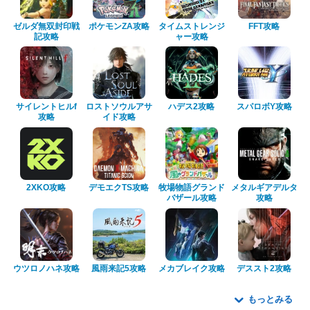
ゼルダ無双封印戦
ポケモンZA攻略
タイムストレンジ
FFT攻略
記攻略
ャー攻略
サイレントヒルf
ロストソウルアサ
ハデス2攻略
スパロボY攻略
攻略
イド攻略
2XKO攻略
デモエクTS攻略
牧場物語グランド
メタルギアデルタ
バザール攻略
攻略
ウツロノハネ攻略
風雨来記5攻略
メカブレイク攻略
デススト2攻略
もっとみる