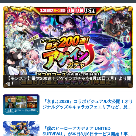
【モンスト】最大200連！アゲインガチャを8月10日（月）より開
催！
『京まふ2026』コラボビジュアル大公開！オリ
ジナルグッズやキャラカフェエリアなど、見ど
ころ満載！！
『僕のヒーローアカデミア UNITED
SURVIVAL』が本日8月6日サービス開始！事前