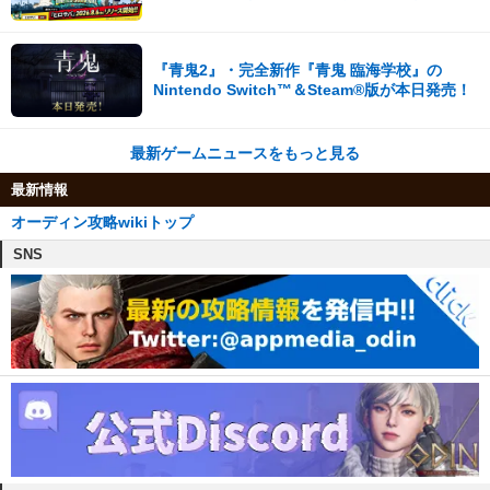
登録者数100万を突破！
『青鬼2』・完全新作『青鬼 臨海学校』の
Nintendo Switch™＆Steam®版が本日発売！
最新ゲームニュースをもっと見る
最新情報
オーディン攻略wikiトップ
SNS