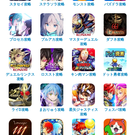
スタセイ攻略
ステラソラ攻略
モンスト攻略
パズドラ攻略
プロセカ攻略
ブルアカ攻略
マスターデュエル
ダフネ攻略
攻略
デュエルリンクス
ロススト攻略
キン肉マン攻略
ドット勇者攻略
攻略
ライD攻略
まおりゅう攻略
星矢ジャスティス
フェスバ攻略
攻略