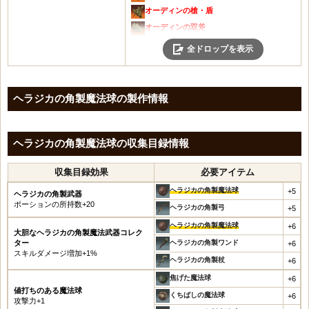
ヘラジカの角製斧・盾
オーディンの槍・盾
ヘラジカの角製大剣
オーディンの双斧
ヘラジカの角製魔法球
ブロックの武器レシピの切れ端
全ドロップを表示
ヘラジカの角製ワンド
オーディンの知恵の精粋の欠片
傷ついた兜
オーディンの知恵の精粋
傷ついた鎧
ブロックの武器レシピ
ヘラジカの角製魔法球の製作情報
傷ついた手袋
レーヴァテインの戦斧
傷ついた靴
レーヴァテインの魔法球
装飾品強化石
ヘラジカの角製魔法球の収集目録情報
レーヴァテインワンド
イーヴァルディの装飾品強化石
レーヴァテインの弓
収集目録効果
必要アイテム
シラカバのハープ
レーヴァテインの短剣
ヘラジカの角製魔法球
+5
レーヴァテインのメイス・盾
ヘラジカの角製武器
ポーションの所持数+20
ヘラジカの角製弓
+5
ヘイムダルの槍・盾
ヘラジカの角製魔法球
ヘイムダルの双斧
+6
大胆なヘラジカの角製魔法武器コレク
アールヴの世界樹の兜
ター
ヘラジカの角製ワンド
+6
スキルダメージ増加+1%
イーヴァルディの武器レシピの切れ端
ヘラジカの角製杖
+6
青の精粋の欠片
焦げた魔法球
+6
値打ちのある魔法球
凍てつく涙の精粋の欠片
くちばしの魔法球
+6
攻撃力+1
イーヴァルディの武器レシピ