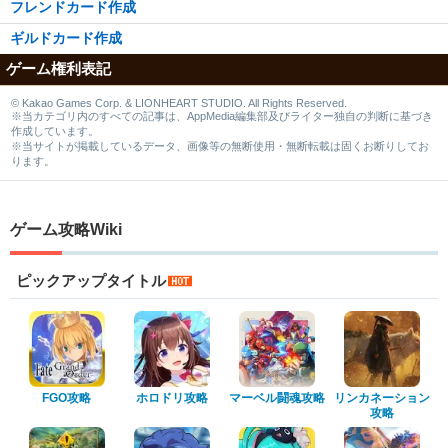
フレンドカード作成
ギルドカード作成
ゲーム権利表記
© Kakao Games Corp. & LIONHEART STUDIO. All Rights Reserved.
※当カテゴリ内のすべての記事は、AppMedia編集部及びライター独自の判断に基づき
作成しています。
※当サイトが掲載しているデータ、画像等の無断使用・無断転載は固くお断りしてお
ります。
ゲーム攻略Wiki
ピックアップタイトル
FGO攻略
ホロドリ攻略
マーベル闘魂攻略
リンカネーション
攻略