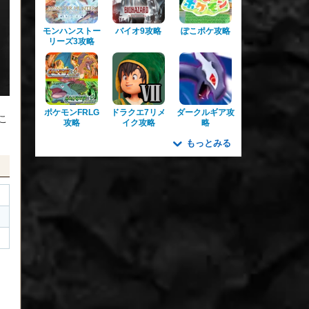
モンハンストー
バイオ9攻略
ぽこポケ攻略
リーズ3攻略
ポケモンFRLG
ドラクエ7リメ
ダークルギア攻
こ
攻略
イク攻略
略
もっとみる