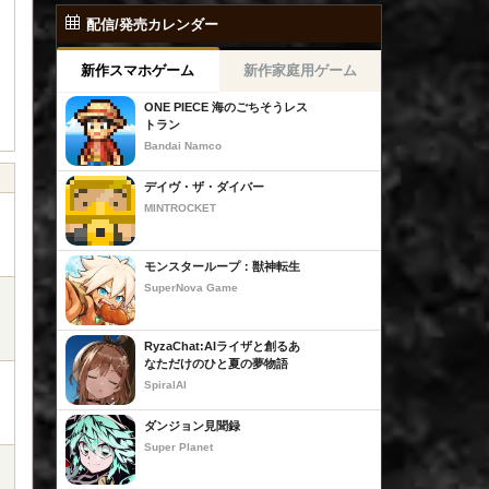
配信/発売カレンダー
新作スマホゲーム
新作家庭用ゲーム
ONE PIECE 海のごちそうレス
トラン
Bandai Namco
デイヴ・ザ・ダイバー
MINTROCKET
モンスターループ：獣神転生
SuperNova Game
RyzaChat:AIライザと創るあ
なただけのひと夏の夢物語
SpiralAI
ダンジョン見聞録
Super Planet