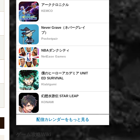
アーククロニクル
KEMCO
Never Grave（ネバーグレイ
ブ）
Pocketpair
NBAダンクシティ
NetEase Games
僕のヒーローアカデミア UNIT
ED SURVIVAL
Klab/gumi
幻想水滸伝 STAR LEAP
KONAMI
配信カレンダーをもっと見る
ゲーム攻略Wiki