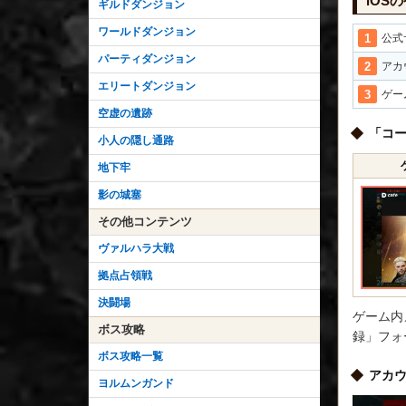
iOS
ギルドダンジョン
ワールドダンジョン
公式
パーティダンジョン
アカ
エリートダンジョン
ゲー
空虚の遺跡
「コ
小人の隠し通路
地下牢
影の城塞
その他コンテンツ
ヴァルハラ大戦
拠点占領戦
決闘場
ゲーム内
ボス攻略
録」フォ
ボス攻略一覧
アカウ
ヨルムンガンド