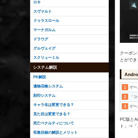
ロキ
スヴァルト
ドゥラスロール
マーナガルム
ドラウグ
グルヴェイグ
クーポン
スクリューミル
とができ
システム解説
Andr
PK解説
遺物召喚システム
ゲー
刻印システム
「コ
キャラ名は変更できる？
ゲー
見た目は変更できる？
PC版と
死亡ペナルティについて
ト」⇒「
収集目録の解説とメリット