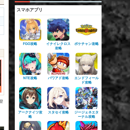
スマホアプリ
FGO攻略
イナイレクロス
ポケチャン攻略
攻略
NTE攻略
パワアド攻略
エンドフィール
ド攻略
登
アークナイツ攻
スタセイ攻略
ジージェネエタ
略
ーナル攻略