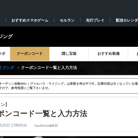
おすすめスマホゲーム
セルラン
先行プレイ
配信カレンダ
ジング
ラボ
クーポンコード
隠し宝箱
おすすめ装備
イジング
クーポンコード一覧と入力方法
オーディン攻略Wiki｜ヴァルハラ・ライジング」は更新を停止中です。記事内容は古くなっている場
すので、参考程度にご覧下さいませ。
ィン】
ポンコード一覧と入力方法
月20日 17時55分
AppMedia編集部