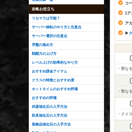
コ
攻略お役立ち
1
リセマラは可能？
ア
サーバー移転のやり方と注意点
▶︎
サーバー選択の注意点
序盤の進め方
戦闘力の上げ方
レベル上げの効率的なやり方
・聖なる
おすすめ課金アイテム
クラスの特徴とおすすめ度
ホットタイムのおすすめ狩場
・聖なる
おすすめの狩場
武器強化石の入手方法
・クイ
防具強化石の入手方法
装飾品強化石の入手方法