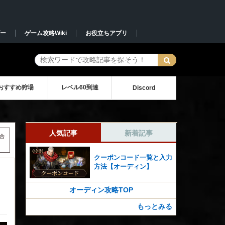
ー
ゲーム攻略Wiki
お役立ちアプリ
おすすめ狩場
レベル60到達
Discord
人気記事
新着記事
合
クーポンコード一覧と入力
方法【オーディン】
オーディン攻略TOP
もっとみる