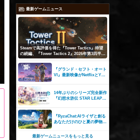
最新ゲームニュース
Steamで高評価を得た『Tower Tactics』待望
の続編、『Tower Tactics 2』2026年第3四半期
に早期アクセス開始
『グランド・セフト・オート
VI』最新映像がNetflixとYou
Tubeに8月27日登場！
14年ぶりのシリーズ完全新作
『幻想水滸伝 STAR LEAP』
が本日から配信開始！
『RyzaChat:AIライザと創る
あなただけのひと夏の夢物
語』レビュー。会話を中心に
自由な冒険を進めていくシス
最新ゲームニュースをもっと見る
テムはこれまでにない新鮮な