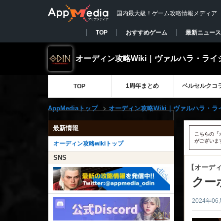
国内最大級！ゲーム攻略情報メディア
TOP
おすすめゲーム
最新ニュース
オーディン攻略Wiki｜ヴァルハラ・ライ
1周年まとめ
ベルセルクコ
TOP
AppMediaトップ
オーディン攻略Wiki｜ヴァルハラ・ラ
最新情報
こちらの「
がございま
オーディン攻略wikiトップ
SNS
【オーデ
クー
2024年06