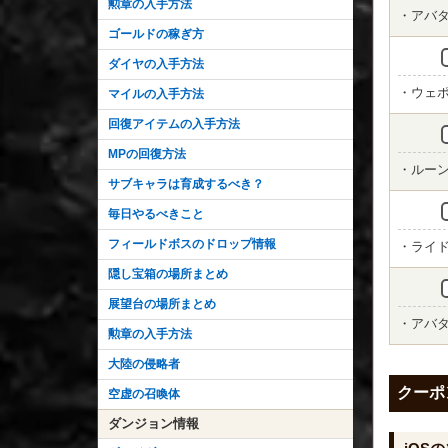
勲章の入手方法
・アバタ
ゴールドの稼ぎ方
ダイヤの入手方法
・ウェポ
マイルの入手方法
回復アイテムの入手方法
MPの回復方法
・ルーン
サブキャラは育成するべき？
毎日やるべきこと
フィールドボスのドロップ情報
・ライド
隠し宝箱の場所まとめ
展望台の場所まとめ
・アバタ
勲章の入手方法
大陸の侵略者
クーポ
空虚の召喚体
ダンジョン情報