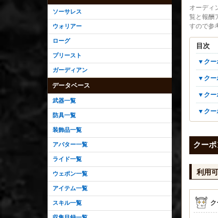
オーディン
ソーサレス
覧と報酬
すので参
ウォリアー
ローグ
目次
プリースト
▼ク
ガーディアン
▼ク
データベース
▼ク
武器一覧
▼ク
防具一覧
装飾品一覧
クーポ
アバター一覧
ライド一覧
利用
ウェポン一覧
アイテム一覧
ク
スキル一覧
収集目録一覧