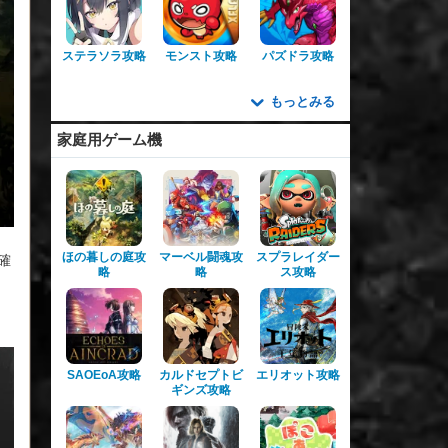
ステラソラ攻略
モンスト攻略
パズドラ攻略
もっとみる
家庭用ゲーム機
ほの暮しの庭攻
マーベル闘魂攻
スプラレイダー
確
略
略
ス攻略
SAOEoA攻略
カルドセプトビ
エリオット攻略
ギンズ攻略