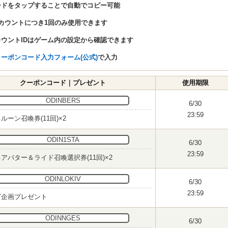
ードをタップすることで自動でコピー可能
アカウントにつき1回のみ使用できます
カウントIDはゲーム内の設定から確認できます
クーポンコード入力フォーム(公式)
で入力
クーポンコード｜プレゼント
使用期限
ODINBERS
6/30
23:59
ルーン召喚券(11回)×2
ODIN1STA
6/30
23:59
アバター＆ライド召喚選択券(11回)×2
ODINLOKIV
6/30
23:59
ズ企画プレゼント
ODINNGES
6/30