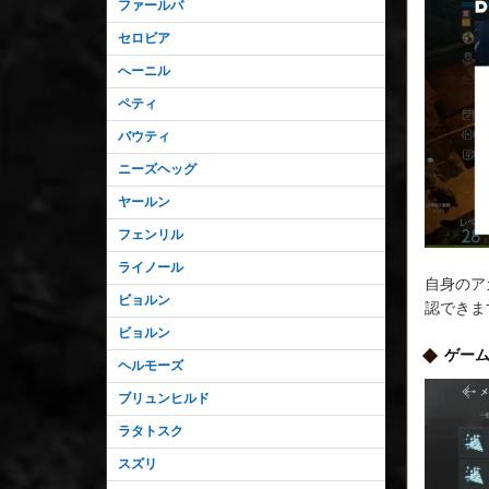
ファールバ
セロビア
へーニル
ペティ
バウティ
ニーズヘッグ
ヤールン
フェンリル
ライノール
自身のア
ビョルン
認できま
ビョルン
ゲー
ヘルモーズ
ブリュンヒルド
ラタトスク
スズリ