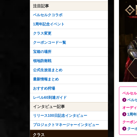
注目記事
ベルセルクコラボ
1周年記念イベント
クラス変更
クーポンコード一覧
宝箱の場所
領地防衛戦
公式生放送まとめ
最新情報まとめ
おすすめ狩場
ベルセル
レベル60到達ガイド
ベル
インタビュー記事
オーディ
1周
リリース100日記念インタビュー
クーポン
プロジェクトマネージャーインタビュー
クー
クラス