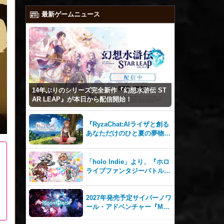
最新ゲームニュース
14年ぶりのシリーズ完全新作『幻想水滸伝 ST
AR LEAP』が本日から配信開始！
『RyzaChat:AIライザと創る
あなただけのひと夏の夢物
語』レビュー。会話を中心に
自由な冒険を進めていくシス
テムはこれまでにない新鮮な
「holo Indie」より、『ホロ
体験が楽しめる【先行プレイ
ライブファンタジーバトル』
レポート】
をNintendo Switch・Steam
で8月7日発売！
2027年発売予定サイバーノワ
ール・アドベンチャー『Moo
nHack（ムーンハック）』東