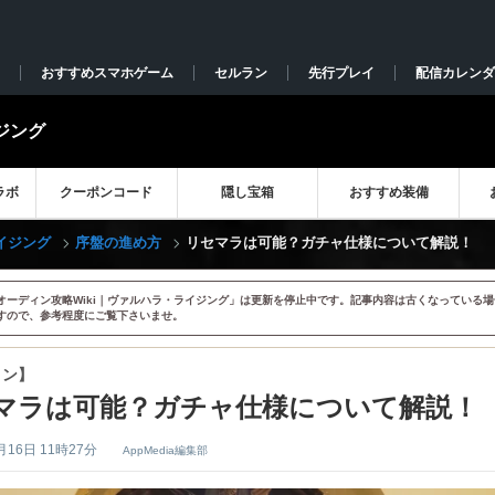
おすすめスマホゲーム
セルラン
先行プレイ
配信カレンダ
ジング
ラボ
クーポンコード
隠し宝箱
おすすめ装備
イジング
序盤の進め方
リセマラは可能？ガチャ仕様について解説！
オーディン攻略Wiki｜ヴァルハラ・ライジング」は更新を停止中です。記事内容は古くなっている場
すので、参考程度にご覧下さいませ。
ィン】
マラは可能？ガチャ仕様について解説！
月16日 11時27分
AppMedia編集部