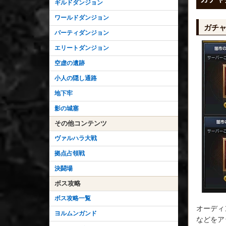
ギルドダンジョン
ワールドダンジョン
ガチ
パーティダンジョン
エリートダンジョン
空虚の遺跡
小人の隠し通路
地下牢
影の城塞
その他コンテンツ
ヴァルハラ大戦
拠点占領戦
決闘場
ボス攻略
ボス攻略一覧
オーディ
ヨルムンガンド
などをア