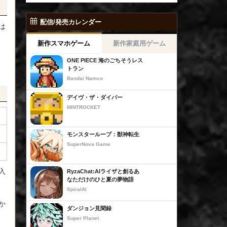
配信/発売カレンダー
は
新作スマホゲーム
新作家庭用ゲーム
ONE PIECE 海のごちそうレス
トラン
Bandai Namco
デイヴ・ザ・ダイバー
MINTROCKET
モンスターループ：獣神転生
SuperNova Game
入
RyzaChat:AIライザと創るあ
なただけのひと夏の夢物語
SpiralAI
か
ダンジョン見聞録
Super Planet