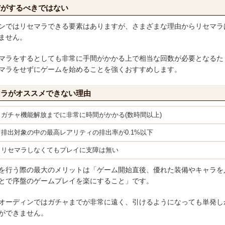
だがするべきではない
ンではリセマラできる要素はありますが、さまざまな理由からリセマラ
ません。
マラをするとしても非常に手間がかかる上で相当な回数が必要となるた
マラをせずにゲームを始めることを強くおすすめします。
マラがオススメできない理由
ガチャ機能解放までに非常に時間がかかる(数時間以上)
排出対象の中の最高レアリティの排出率が0.1%以下
リセマラしなくてもプレイに支障は無い
を行う際の最大のメリットは「ゲーム開始直後、優れた装備やキャラを
とで序盤のゲームプレイを楽にすること」です。
オーディンではガチャまでが非常に遠く、引けるようになっても単発し
ができません。