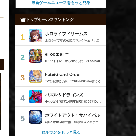
京ゲームダンジョン13出展！
最新ゲームニュースをもっと見る
な
トップセールスランキング
ホロライブドリームス
1
ホロライブ初の公式スマホゲーム『ホロライブドリームス(ホロドリ)』がリズム&RPGとして登場！ リズムゲームを中心に、テーマパークの発展やミニゲームなど多彩なコンテンツを収録！ 総勢50名以上のホロライブメンバーが登場し、初期収録楽曲はなんと150曲以上！ ホロライブのファンも、初めての方も幅広く楽しめる作品で、遊び方はあなた次第！ ▼本格リズムゲーム▼ 公式MVやライブ映像を背景に、本格リズムゲームが楽しめる！ 自分だけのオリジナル譜面を作って公開できる「クリエイト譜面」機能を搭載！ ・超高難度のやり込み譜面 ・タレントへの愛を詰め込んだ譜面 ・みんなで楽しめるネタ譜面 などなど、世界中のプレイヤーがつくった譜面で遊んで、楽しさ無限大！ リズムゲームが苦手な方でもオート機能で安心して遊べる！ タレント育成/編成でスコアアップを目指そう！ ▼初期収録楽曲は150曲以上▼ ホロライブ楽曲から人気カバー楽曲まで幅広く収録！ 最新ヒットから定番曲までラインナップ！ 【ホロライブ楽曲】 ・ビビデバ ・Shiny Smily Story ・BLUE CLAPPER ほか 【カバー楽曲】 ・勇者 ・メギツネ ・わたしの一番かわいいところ ほか ▼ゲームの舞台はテーマパーク▼ 舞台は、世界のどこかに浮かぶ無人島。 ホロライブメンバーと力を合わせ、夢のテーマパークを発展させていく。 リズムゲームやミニゲームをプレイしてクエストを進行しパークを発展させよう！ ホロメンクエストをプレイすることで、操作タレントが増えていく！ 推しホロメンを解放して、夢のテーマパークを作り上げよう！ ホロライブらしさあふれる施設も多数登場！ このゲームだけのオリジナルストーリーも展開！ 夢のテーマパーク完成を目指そう！ ▼1人でもみんなでも楽しめるミニゲーム▼ ひとりでも、みんなでも楽しめる多彩なミニゲームを収録！ マルチプレイ搭載で、協力や対戦で盛り上がろう！ 難しいアクションが苦手な方でも楽しめるシンプル操作のミニゲームも収録！ 短時間で遊べるカジュアルなものから、繰り返し挑戦したくなるやり込み系まで幅広くラインナップ！ プレイして報酬を獲得し、育成やパーク発展をさらに加速させよう！ ▼公式サイト：https://www.hololive-dreams.com ▼利用規約：https://www.hololive-dreams.com/terms ▼プライバシーポリシー：https://qualiarts.jp/privacy ▼Ⓒ COVER / Ⓒ QualiArts, Inc. +++++++++++++++++++++++++++++++++++++++++++++++++++++++++++ このアプリケーションには、株式会社Live2Dの「Live2D」が使用されています。
eFootball™
2
■「ウイイレ」から進化した「eFootball™」 人気サッカーゲーム「ウイニングイレブン」が「eFootball™」とタイトルを変え、大きく進化して生まれ変わりました。「eFootball™」で新しいサッカーゲームを体感しましょう！ ■はじめての方でも安心 ダウンロード後は、実践を交えたステップアップ方式のチュートリアルで直感的に基本操作を覚えることができます！さらに、チュートリアルを全てクリアすると、リオネル メッシがもらえます！！ また、試合の面白さや爽快感を楽しんでいただくためにスマートアシストを実装。 複雑な操作をしなくても、華麗なドリブルやパスで相手をかわして強烈なシュートでゴールを奪うことができます！ 【基本的な遊び方】 ■好きなチームで始めよう 欧州、米州、アジアなど世界各国のクラブやナショナルチームなどお気に入りのチームでスタートできます！ ■選手を獲得しましょう チームを作成したら、選手を獲得しましょう。現役のスーパースターや、歴史に残るレジェンドたちが、あなたのクラブでの活躍を待っています！ ・スペシャル選手リスト 現実の試合で大活躍した選手や、注目リーグの選手、レジェンドなどの特別な選手を獲得できます。 ・スタンダード選手リスト 好きな選手を獲得できます。条件を設定して絞り込むことができます。 ・監督リスト さまざまな戦術や得意な育成タイプを持った監督を獲得できます。 ■試合を楽しもう 獲得した選手でチームを編成したら、いよいよ試合に挑戦！ AIを相手に腕を磨いたり、オンライン対戦でランキングを競ったり、楽しみ方はあなた次第です。 ・対AI戦で腕を磨く 注目リーグのチームやナショナルチームを相手に戦うイベントなど、サッカーシーズンに合わせたさまざまなテーマのイベントが開催されています。 また、10段階にレベル分けされたDivision制の「eFootball™ リーグ」で楽しみながらレベルアップしていくことも可能です！ ・対人戦で実力を試す Division制の全ユーザーとランキングを競う「eFootball™ リーグ」や、毎週開催される様々なイベントで、オンラインでのリアルタイム対戦を楽しむことができます。あなたのドリームチームで、最高峰のDivision 1を目指しましょう！ ・友達と最大3vs3の対戦を楽しむ フレンドマッチ機能を使って、友達と対戦することができます。育て上げたチームの強さを友達に見せつけましょう！ また、最大3vs3の協力対戦も可能。友達とオンラインで集まって対戦を楽しみましょう！ ■選手を育てる 獲得した選手は、選手種別によっては成長させることができます。 試合に出場させたり、ゲーム内アイテムを使用したりして、選手のレベルを上げる事で入手できる「タレントポイント」で、能力パラメータを上昇させましょう。 より自分好みの選手にしたい場合は、手動でポイントを割り振りましょう。 ポイントの割り振りに迷った場合は、[おまかせ]で設定することもできます。 自分だけのお気に入りの選手に育て上げましょう！ 【もっと楽しむ】 ■Live Updateを毎週配信 選手の移籍や、現実の試合での活躍が反映される「Live Update」を搭載。 毎週配信される「Live Update」を参考に、スカッドを編成し試合に挑みましょう。 ■スタジアムをカスタマイズ 試合中のスタジアムに反映されるコレオ・オブジェクトなどのスタジアムパーツをカスタマイズできます。 思い通りのスタジアムにアレンジして、ゲーム体験を彩りましょう！ ※居住国・地域が以下のお客様には、eFootball™ コインによるルートボックス施策をご提供しておりません。 ベルギー、ブラジル(18歳未満) 【最新情報について】 本商品は、新機能やモードの追加、ゲームプレイ・イベントのアップデートを継続的に行っていきます。 最新情報は「eFootball™」公式サイトをご確認ください。 【ダウンロードについて】 本アプリをダウンロードするためには、ストレージに約3.3GBの空き容量が必要となります。 あらかじめ3.3GB以上の容量を空けてからダウンロードを行っていただけますようお願いします。 ダウンロード時はWi-Fi環境で接続することを推奨いたします。 ※アップデートにつきましても同様となります。 【通信環境について】 本アプリはオンラインゲームです。通信可能な環境でお楽しみください。
Fate/Grand Order
3
TVでもおなじみ、TYPE-MOONがおくるFateのRPG！ スマホでも本格的なRPGが楽しめる。 文字数にして500万字超という、圧倒的なボリュームを堪能できるストーリー！ 本編以外にもキャラクターごとにストーリーを用意し、Fateファンも今回はじめてFateの世界を体験される方も十分満足いただける内容となっています。 【あらすじ】 西暦2015年。 地球の未来を観測するカルデアは、2017年以降の人類史が崩壊している事実を確認した。 昨日まで確かに存在していた2115年までの“約束された未来”は、何の前触れもなく突如として消え去ったのだ。 なぜ。どうして。だれが。どうやって。 西暦2004年 日本 ある地方都市。 ここに今まではなかった、「観測できない領域」が現れたと。 カルデアはこれを人類絶滅の原因と仮定し、いまだ実験段階だった第六の実験を決行する事となった。 それは過去への時間旅行。 人間を霊子化させて過去に送りこみ、事象に介入する事で時空の特異点を解明、あるいは破壊する禁断の儀式。 その名を人理守護指令、グランドオーダー。 人類を守るために人類史に立ち向かう、運命と戦うものたちの総称である。 【ゲーム概要】 スマホに最適化された簡単操作のコマンドオーダーバトル！ プレイヤーはマスターとなって英霊たちを操り敵を倒し謎を解明していく。 好みの英霊で戦うか、強い英霊で戦うかバトルスタイルはプレイヤーしだい。 ◆豪華声優陣が続々参加 青木志貴、茜屋日海夏、赤羽根健治、明坂聡美、浅川悠、朝日奈丸佳、阿澄佳奈、阿部彬名、阿部敦、阿部里果、雨宮天、新井里美、井口裕香、井澤詩織、石川界人、石川由依、石谷春貴、伊瀬茉莉也、市ノ瀬加那、伊藤彩沙、伊藤かな恵、伊東健人、伊藤静、伊藤美紀、稲田徹、井上和彦、井上喜久子、井上麻里奈、伊丸岡篤、石見舞菜香、上坂すみれ、植田佳奈、上田麗奈、内田真礼、内田雄馬、内山昂輝、梅原裕一郎、江川央生、江口拓也、江越彬紀、遠藤綾、大久保瑠美、大空直美、大塚明夫、大塚芳忠、大原さやか、大和田仁美、岡本信彦、置鮎龍太郎、小倉唯、小澤亜李、小野賢章、小野大輔、小野友樹、小見川千明、かかずゆみ、柿原徹也、加隈亜衣、笠間淳、加瀬康之、門脇舞以、金元寿子、神尾晋一郎、茅野愛衣、川澄綾子、河西健吾、川野剛稔、神奈延年、鬼頭明里、木村珠莉、木村良平、桐本拓哉、釘宮理恵、久野美咲、黒木ほの香、黒田崇矢、桑原由気、KENN、高野麻里佳、古賀葵、小清水亜美、後藤邑子、小西克幸、小林千晃、小林ゆう、小林裕介、小原好美、小松未可子、子安武人、小山力也、近藤玲奈、斎賀みつき、西前忠久、斉藤壮馬、斎藤千和、坂本真綾、佐倉綾音、櫻井孝宏、佐藤聡美、佐藤利奈、沢城みゆき、下屋則子、島﨑信長、嶋村侑、庄司宇芽香、白石晴香、新垣樽助、真堂圭、末柄里恵、杉田智和、杉山紀彰、鈴木達央、鈴木崚汰、鈴代紗弓、鈴村健一、諏訪彩花、諏訪部順一、関俊彦、関智一、瀬戸麻沙美、芹澤優、仙台エリ、千本木彩花、園崎未恵、大地葉、高乃麗、高野直子、高橋花林、高橋李依、高山みなみ、武内駿輔、竹内良太、武田華、田中敦子、田中美海、田中理恵、谷山紀章、種﨑敦美、種田梨沙、田丸篤志、田村睦心、田村ゆかり、丹下桜、千葉繁、千葉翔也、津田健次郎、紡木吏佐、鶴岡聡、寺崎裕香、寺島拓篤、東山奈央、土岐隼一、飛田展男、戸松遥、豊永利行、鳥海浩輔、中井和哉、中田譲治、長縄まりあ、仲村美沙希、中村悠一、名塚佳織、生天目仁美、浪川大輔、能登麻美子、野中藍、乃村健次、土師孝也、長谷川育美、花江夏樹、花澤香菜、花守ゆみり、早見沙織、原由実、春野杏、潘めぐみ、日岡なつみ、日笠陽子、日野聡、平川大輔、ファイルーズあい、福圓美里、福西勝也、福山潤、藤井隼、藤沼建人、ブリドカットセーラ恵美、古川慎、保志総一朗、星野貴紀、堀内賢雄、堀江由衣、本多真梨子、本多陽子、本渡楓、前野智昭、M・A・O、増田俊樹、Machico、松風雅也、真殿光昭、マフィア梶田、三上哲、三木眞一郎、水樹奈々、水島大宙、水橋かおり、緑川光、水瀬いのり、南央美、峯田茉優、宮野真守、宮本充、村瀬歩、森川智之、森田了介、森永千才、森なな子、諸星すみれ、安井邦彦、山路和弘、山下大輝、山下七海、山寺宏一、山根綺、山野井仁、山村響、悠木碧、ゆかな、遊佐浩二、吉野裕行、佳村はるか、米澤円、若林直美、和氣あず未、和多田美咲（50音順） ◆全体構成・メインシナリオ・シナリオ・総監督 奈須きのこ ◆リードキャラクターデザイナー 武内崇 ◆アートディレクション TYPE-MOON ◆メインシナリオ・シナリオ執筆 東出祐一郎、桜井光 水瀬葉月、星空めてお ◆ゲストライター amphibian、虚淵玄（ニトロプラス）、acpi、ＯＫＳＧ（TYPE-MOON）、経験値、小太刀右京、三田誠、たけのこ星人、橘公司、田中天（株式会社フラッグノーツ）、成田良悟、鋼屋ジン、ひろやまひろし、円居挽、茗荷屋甚六、矢野俊策（株式会社フラッグノーツ）、リヨ（50音順） ◆キャラクターデザイン I-IV、蒼月タカオ（TYPE-MOON）、AKIRA、Azusa、東冬、荒野、Anmi、池澤真、石田あきら、いみぎむる、兔ろうと、羽海野チカ、大森葵、岡崎武士、okojo、およ、加藤いつわ、カワグチタケシ、きばどりリュー、桐原小鳥、ギンカ、倉花千夏、黒星紅白、小梅けいと、近衛乙嗣、小松崎類、こやまひろかず（TYPE-MOON）、西藤浩樹（LASENGLE）、saitom、坂本みねぢ、佐々木少年、サテー、色素、縞うどん（TYPE-MOON）、島田フミカネ、しまどりる、sime、下越（TYPE-MOON）、シャカＰ（LASENGLE）、白浜鴎、しらび、白峰、真じろう、STAR影法師、曽我誠、タイキ、高橋慶太郎、高山箕犀、竹、武中英雄、武梨えり、たけのこ星人、TAKOLEGS、田島昭宇、タスクオーナ、danciao、中央東口、CHOCO、悌太、Dd、天空すふぃあ、DANGERDROP、toi8、トリダモノ、中原、なまにくATK、西出ケンゴロー、nipi、ネコタワワ、NOCO、pako、林けゐ、原田たけひと、春野友矢、ばん！、Bすけ、左、ヒライユキオ、平野稜二、広江礼威、ひろやまひろし、PFALZ、ぶくろて、huke、BLACK（TYPE-MOON）、古海鐘一、BUNBUN、hou、ホトソウカ、本庄雷太、前田浩孝、マシマサキ、また、松竜、Mika Pikazo、緑川美帆、三輪士郎、村山竜大、めろん22、望月けい、元村人、森井しづき、森山大輔、山中虎鉄、YOCO_N（LASENGLE）、余湖裕輝、米山舞、La-na、lack、リヨ、Ryota-H、輪くすさが、redjuice、ReDrop、ろび～な、ワダアルコ、渡れい（50音順） このアプリケーションには、（株）ＣＲＩ・ミドルウェアの「CRIWARE（TM）」が使用されています。
パズル＆ドラゴンズ
4
◆◇おかげ様で14周年&累計6300万DLを突破!◇◆ パズルRPGの定番『パズル＆ドラゴンズ』に、「協力プレイダンジョン」が登場！友達と協力していろんなダンジョンにチャレンジしてみよう！ ------------------------ ◆パズドラ ゲーム紹介◆ ------------------------ パズルで大冒険! 「パズル＆ドラゴンズ」はモンスターと一緒にパズルの力で冒険するゲームです。 世界中のダンジョンを踏破して、伝説のドラゴンを見つけ出そう! 「パズル＆ドラゴンズ」のダウンロードは無料! 一部有料コンテンツもご利用いただけますが、 最後まで無料でお楽しみいただくことが可能です。 ▼基本ルールは簡単パズル! 同じ色のドロップを、縦か横に3つそろえて消すパズルゲームです。 ドロップをうまく動かして、同時消しや爽快コンボを狙おう! ▼モンスターとの戦い! ドロップを消すと、味方のモンスターが敵を攻撃! 敵にやられる前にコンボで大ダメージを狙ってやっつけよう! ▼ゲットしたモンスターでチームを組もう! ダンジョンで拾った卵を持ち帰ると、新たなモンスターが誕生! 好きなモンスターを組み合わせて、あなただけのオリジナルチームを作ろう! モンスターはダンジョン以外にガチャでもゲットできるよ! ▼モンスター育成 モンスター同士を合成することで、モンスターがパワーアップ! 特定の条件で進化できるモンスターや、パワーアップで究極進化するモンスター も・・・! ▼友達と一緒にあそぼう!! パズドラのゲーム内で知り合ったフレンド同士で、モンスターをレンタルできるよ! 友達のモンスターと一緒にいろんなダンジョンを冒険しよう! ▼協力プレイダンジョン！ 友達との協力プレイでパズドラがもっと楽しく！一定以上のランクになると、2人で協力しながらダンジョンに挑む「協力プレイダンジョン」が遊べるよ！ ■■【価格】■■ アプリ本体：無料 ※一部有料アイテムがございます。 ■■【パズドラパスについて】■■ ▼価格 月額980円（税込）※1週間の無料トライアル実施中！ ▼期間 1ヶ月間（利用開始日から起算）/月額自動更新 ▼特典 ・毎日特別な専用ダンジョン配信！ クリアすると魔法石やゴッドフェスガチャなどの報酬ゲット！ ・編成できるチームが 5個 増加！ ・ダンジョンクリア時のランク経験値が 5％ 増加！ （協力プレイのダンジョンは対象外） ・降臨モンスターや進化素材がいつでも獲得できる！ 専用ダンジョンで好きなモンスターをゲット！ ・バッジ「コスト∞」に「操作時間3秒延長」追加！ ▼自動更新の詳細 ・パズドラパスは、自動更新の月額有料(サブスクリプション型)サービスです。 解約をしない限り、自動的に毎月料金が発生します。 ・無料トライアルはパズドラパス初回購入のお客様のみとなります。 ・有効期間終了の24時間以上前までに解約しないと自動更新され、月額料金が発生します。 ・自動更新された際の決済は、パズドラパス有効期間の終了日の24時間以内に行われます。 ▼決済について ・パズドラパスの決済は、ご利用のiTunesアカウントに請求されます。 ・パズドラパスの登録・管理・解約はApp Storeのアカウント設定から行うことができます。 [App Store]アプリ画面右上[人のアイコン]の アカウントをタップ >サブスクリプション-［有効欄］ >［パズル&ドラゴンズ］-［パズドラパス］ >［登録をキャンセル］をタップして解約 ※ご利用のOSのバージョンによって 上記が表示されない場合には、 以下手順からご確認ください。 [App Store]アプリ[おすすめ]タブの最下部から [Apple ID]をタップ L 画面右上[人のアイコン] - [Apple ID]をタップ >［Apple IDを表示］-［登録］ >［パズル&ドラゴンズ］-［パズドラパス］ >［登録をキャンセル］をタップして解約 ※iTunes からも同様の確認や自動更新の解除・設定を行うことができます。 ご利用前に「アプリケーション使用許諾契約」に表示されている利用規約を必ずご確認ください。 お客様がダウンロードボタンをクリックされ、本アプリケーションをダウンロードされた場合には、利用規約に同意したものとみなされます。 アプリケーション公式サイト「https://pad.gungho.jp/」 本アプリの利用規約は、（TOP＞その他＞利用規約/プライバシー・ポリシーページ＞利用規約ページ） https://mobile.gungho.jp/reg/rules/terms.html の「利用規約」をご参照下さい。 本アプリのプライバシー・ポリシーは、（TOP＞その他＞利用規約/プライバシー・ポリシー＞プライバシー・ポリシーページ） https://mobile.gungho.jp/reg/pad/privacy/index.html の「プライバシーポリシー」をご参照下さい。
ホワイトアウト・サバイバル
5
4億人が遊ぶ唯一無二の氷雪スマホゲーム！サクッと爽快！みんなで極寒サバイバル ！ 猛吹雪に襲われ、かつての世界は崩壊。人類の文明の灯火は、氷雪の中で今にも消えかかっている…。 生存者達よ、今こそ立ち上がれ！——仲間を率いて希望の灯りをともし、凍てつく大地に新たな拠点を築こう！ さらに新規ユーザー限定でSSR英雄「ジャスミン」が無料で仲間入り！ 彼女と共に氷原の奥地へと踏み込み、吹雪の中に潜む未知の脅威に立ち向かおう！ 【ゲームの特徴】 ◆領地再建！凍土に希望の光を！ 大溶鉱炉に火を灯すことから始めて、積もった雪を溶かして領土を開拓しよう！ 法令を発布して人員を的確に配置すれば、拠点の建設効率がぐんとアップ！ ◆放置で楽々、資源を効率ストック！ ワンタップで英雄を派遣するだけで、見守りは不要！ オフライン中も資源は自動でたっぷり蓄積されて、戻れば報酬が山盛り！極寒サバイバルでも、もう怖くない！ ◆お手軽に始められる氷雪ミニゲーム！ ミニゲームが次々と登場！「穴釣り選手権」でレア生物図鑑を解放し、「除雪隊」で雪山の宝を発見しよう！ スキマ時間でも気軽にプレイできて、雪原ライフは楽しさ満載！ ◆戦略を駆使して、英雄で敵を撃退！ 英雄はレベル共有で育成の手間いらずで、スキルを活かせば様々な難関を攻略可能！ 最強チームを組み上げて、敵を圧倒しよう！ ◆協力プレイで、凍土制覇を目指そう！ 同盟の支援で負傷者の治療や育成もスピードアップ！ 作戦を練って仲間と役割分担すれば戦力倍増！勝利の喜びをみんなで分かち合おう！ さらにたくさんのコンテンツをお届けいたします： ◆オフィシャルサイト: https://whiteoutsurvival.centurygames.com/ja ◆X: https://x.com/WOS_Japan ◆Facebook: https://www.facebook.com/WhiteoutSurvival ◆Discord: https://discord.gg/whiteoutsurvival ◆YouTube: https://www.youtube.com/@WhiteoutSurvivalOfficial_JA ◆TikTok: https://www.tiktok.com/@howasaba.jp
セルランをもっと見る