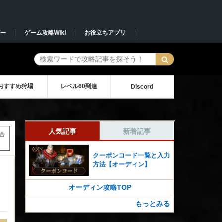
ー
ゲーム攻略Wiki
お役立ちアプリ
おすすめ狩場
レベル60到達
Discord
人気記事
新着記事
合
クーポンコード一覧と入力
方法【オーディン】
オーディン攻略TOP
もっとみる