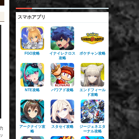
ゲーム攻略Wiki
スマホアプリ
FGO攻略
イナイレクロス
ポケチャン攻略
攻略
NTE攻略
パワアド攻略
エンドフィール
ド攻略
アークナイツ攻
スタセイ攻略
ジージェネエタ
力
略
ーナル攻略
ッ