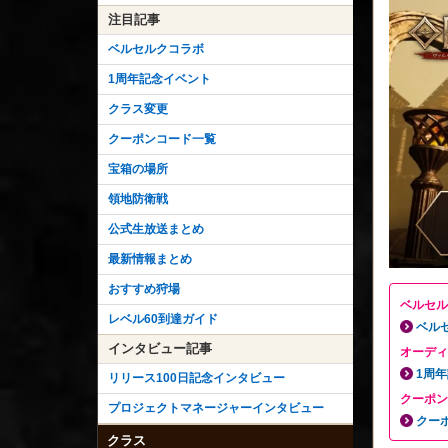
注目記事
ベルセルクコラボ
1周年記念イベント
クラス変更
クーポンコード一覧
宝箱の場所
領地防衛戦
公式生放送まとめ
最新情報まとめ
おすすめ狩場
ベルセル
レベル60到達ガイド
ベル
インタビュー記事
オーディ
1周
リリース100日記念インタビュー
クーポン
プロジェクトマネージャーインタビュー
クー
クラス