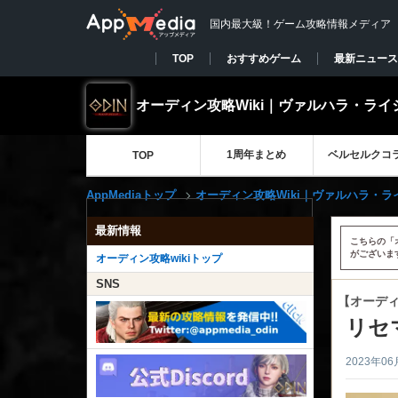
国内最大級！ゲーム攻略情報メディア
TOP
おすすめゲーム
最新ニュース
オーディン攻略Wiki｜ヴァルハラ・ライ
1周年まとめ
ベルセルクコ
TOP
AppMediaトップ
オーディン攻略Wiki｜ヴァルハラ・ラ
最新情報
こちらの「
がございま
オーディン攻略wikiトップ
SNS
【オーデ
リセ
2023年06