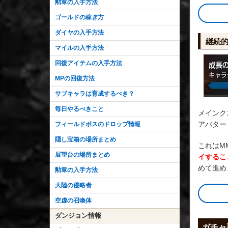
勲章の入手方法
ゴールドの稼ぎ方
ダイヤの入手方法
継続
マイルの入手方法
回復アイテムの入手方法
MPの回復方法
サブキャラは育成するべき？
毎日やるべきこと
メインク
アバター
フィールドボスのドロップ情報
隠し宝箱の場所まとめ
これはM
展望台の場所まとめ
イするこ
めて進め
勲章の入手方法
大陸の侵略者
空虚の召喚体
ダンジョン情報
ガチャ