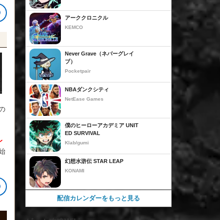
アーククロニクル
KEMCO
Never Grave（ネバーグレイ
ブ）
Pocketpair
NBAダンクシティ
NetEase Games
の
僕のヒーローアカデミア UNIT
ED SURVIVAL
レ
Klab/gumi
始
幻想水滸伝 STAR LEAP
KONAMI
配信カレンダーをもっと見る