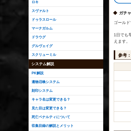
ロキ
スヴァルト
ガチャ
ドゥラスロール
ゴールド
マーナガルム
1日でも
ドラウグ
えます。
グルヴェイグ
スクリューミル
参考
システム解説
PK解説
遺物召喚システム
刻印システム
キャラ名は変更できる？
見た目は変更できる？
死亡ペナルティについて
収集目録の解説とメリット