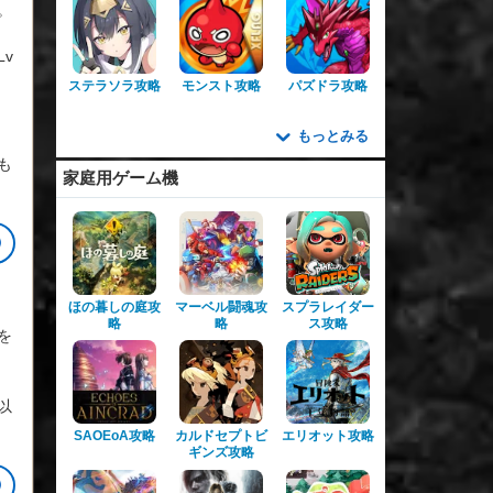
。
v
ステラソラ攻略
モンスト攻略
パズドラ攻略
もっとみる
も
家庭用ゲーム機
ほの暮しの庭攻
マーベル闘魂攻
スプラレイダー
略
略
ス攻略
を
以
SAOEoA攻略
カルドセプトビ
エリオット攻略
ギンズ攻略