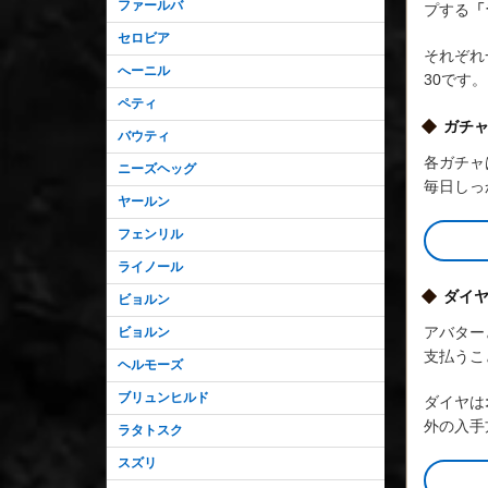
ファールバ
プする
「
セロビア
それぞれ
へーニル
30です。
ペティ
ガチ
バウティ
各ガチャ
ニーズヘッグ
毎日しっ
ヤールン
フェンリル
ライノール
ダイ
ビョルン
アバター
ビョルン
支払うこ
ヘルモーズ
ブリュンヒルド
ダイヤは
外の入手
ラタトスク
スズリ