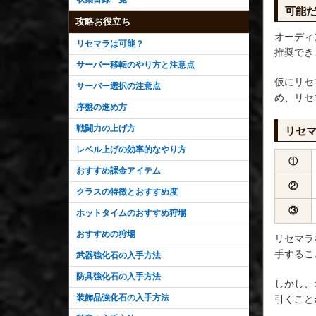
可能
攻略お役立ち
オーディ
リセマラは可能？
推奨でき
サーバー移転のやり方と注意点
仮にリセ
サーバー選択の注意点
め、リセ
序盤の進め方
戦闘力の上げ方
リセ
レベル上げの効率的なやり方
①
おすすめ課金アイテム
②
クラスの特徴とおすすめ度
③
ホットタイムのおすすめ狩場
おすすめの狩場
リセマラ
手するこ
武器強化石の入手方法
防具強化石の入手方法
しかし、
装飾品強化石の入手方法
引くこと