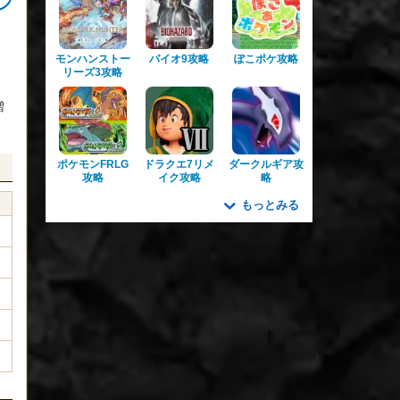
モンハンストー
バイオ9攻略
ぽこポケ攻略
リーズ3攻略
増
ポケモンFRLG
ドラクエ7リメ
ダークルギア攻
攻略
イク攻略
略
もっとみる