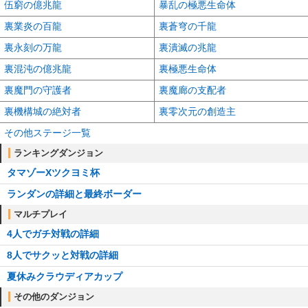
伍窮の億兆龍
暴乱の極悪生命体
裏業炎の百龍
裏蒼穹の千龍
裏永刻の万龍
裏潰滅の兆龍
裏混沌の億兆龍
裏極悪生命体
裏魔門の守護者
裏魔廊の支配者
裏機構城の絶対者
裏零次元の創造主
その他ステージ一覧
ランキングダンジョン
タマゾーXツクヨミ杯
ランダンの詳細と最終ボーダー
マルチプレイ
4人でガチ対戦の詳細
8人でサクッと対戦の詳細
夏休みクラウディアカップ
その他のダンジョン