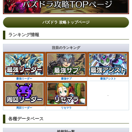
パズドラ 攻略トップページ
ランキング情報
注目のランキング
最強サブ
最強アシスト
最強リーダー
-
リセマラ
周回リーダー
各種データベース
性能別一覧