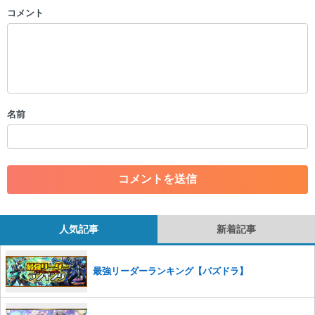
コメント
以下の書き込みを禁止とし、場合によってはコメント削除や書き込み制
限を行う可能性がございます。 あらかじめご了承ください。
・公序良俗に反する投稿
・スパムなど、記事内容と関係のない投稿
・誰かになりすます行為
・個人情報の投稿や、他者のプライバシーを侵害する投稿
名前
・一度削除された投稿を再び投稿すること
・外部サイトへの誘導や宣伝
・アカウントの売買など金銭が絡む内容の投稿
・各ゲームのネタバレを含む内容の投稿
・その他、管理者が不適切と判断した投稿
コメントの削除につきましては下記フォームより申請をいた
だけますでしょうか。
人気記事
新着記事
コメントの削除を申請する
※投稿内容を確認後、順次対応さ
せていただきます。ご了承ください。
最強リーダーランキング【パズドラ】
※一度削除したコメントは復元ができませんのでご注意くだ
さい。