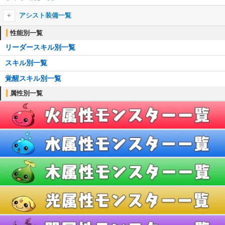
アシスト装備一覧
アシスト装備一覧
性能別一覧
リーダースキル別一覧
┗アシスト進化のやり方
スキル別一覧
耳飾り一覧
覚醒スキル別一覧
首飾り一覧
属性別一覧
ブローチ一覧
ブレスレット一覧
ティアラ一覧
櫛一覧
懐中時計一覧