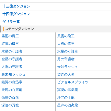
十三億ダンジョン
十四億ダンジョン
ゲリラ一覧
ステージダンジョン
霧雨の魔王
風雲の龍王
紅蓮の機王
大樹の霊王
木星の守護者
水星の守護者
金星の守護者
月の守護者
太陽の守護者
未知ラッシュ
裏未知ラッシュ
契約の天使
銀翼の白迅帝
ピクセルスプライツ
天境の白霹竜
冥境の黒熾龍
煉燼の百龍
浄罪の千龍
深遠の万龍
星砕の凶兆龍