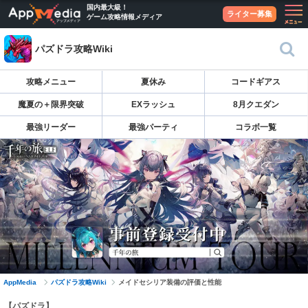
国内最大級！
ライター募集
ゲーム攻略情報メディア
パズドラ攻略Wiki
攻略メニュー
夏休み
コードギアス
魔夏の＋限界突破
EXラッシュ
8月クエダン
最強リーダー
最強パーティ
コラボ一覧
AppMedia
パズドラ攻略Wiki
メイドセシリア装備の評価と性能
【パズドラ】