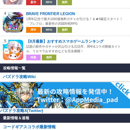
新作
RPG
無料
4
BRAVE FRONTIER LEGION
1周年記念で最大1000連無料ガチャが引ける！＆★5確定スタート！
「ブレフロ」最新作の共闘対戦RPG
周年
RPG
無料
5
【8月最新】おすすめスマホゲームランキング
話題の新作やガチャが沢山引ける注目作、周年&コラボ開催タイト
ル、リセマラおすすめなどを完全網羅！
特集
無料
攻略情報一覧
パズドラ攻略Wiki
パズドラ攻略X(Twitter)
最新情報＆速報
コードギアスコラボ最新情報