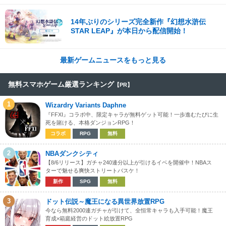
14年ぶりのシリーズ完全新作『幻想水滸伝
STAR LEAP』が本日から配信開始！
最新ゲームニュースをもっと見る
無料スマホゲーム厳選ランキング
【PR】
1
Wizardry Variants Daphne
『FFXI』コラボ中、限定キャラが無料ゲット可能！一歩進むたびに生
死を賭ける、本格ダンジョンRPG！
コラボ
RPG
無料
2
NBAダンクシティ
【8/6リリース】ガチャ240連分以上が引けるイベを開催中！NBAス
ターで魅せる爽快ストリートバスケ！
新作
SPG
無料
3
ドット伝説～魔王になる異世界放置RPG
今なら無料2000連ガチャが引けて、全恒常キャラも入手可能！魔王
育成×箱庭経営のドット絵放置RPG