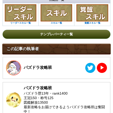
リーダースキル一覧
スキル一覧
覚醒スキル一覧
テンプレパーティ一覧
この記事の執筆者
パズドラ攻略班
▶︎
パズドラ攻略班
パズドラ歴13年・rank1400
王冠150・称号125
図鑑解放13500
最新攻略をお届けできるようパズドラ攻略班は奮闘
中！