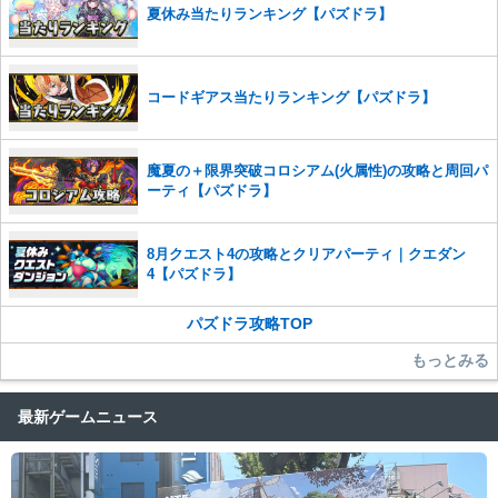
また、過度な利用規約の違反や、弊社に損害の及ぶ内容の書き込みがあ
夏休み当たりランキング【パズドラ】
った場合は、法的措置をとらせていただく場合もございますので、あら
かじめご理解くださいませ。
コードギアス当たりランキング【パズドラ】
魔夏の＋限界突破コロシアム(火属性)の攻略と周回パ
ーティ【パズドラ】
8月クエスト4の攻略とクリアパーティ｜クエダン
4【パズドラ】
パズドラ攻略TOP
もっとみる
最新ゲームニュース