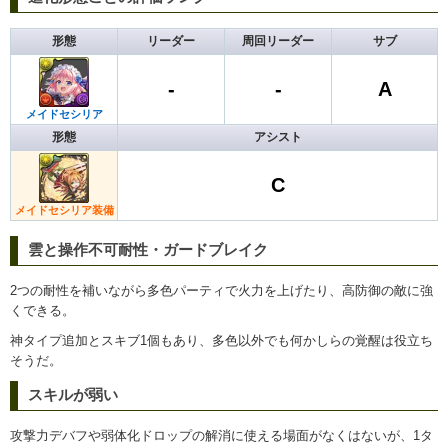
形態
リーダー
周回リーダー
サブ
-
-
A
メイドセシリア
形態
アシスト
C
メイドセシリア装備
雲と操作不可耐性・ガードブレイク
2つの耐性を補いながら多色パーティで火力を上げたり、高防御の敵に強
くできる。
神タイプ追加とスキブ1個もあり、多色以外でも何かしらの覚醒は役立ち
そうだ。
スキルが弱い
攻撃力デバフや弱体化ドロップの解消に使える場面がなくはないが、1タ