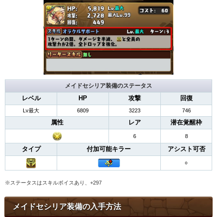
メイドセシリア装備のステータス
レベル
HP
攻撃
回復
Lv最大
6809
3223
746
属性
レア
潜在覚醒枠
6
8
タイプ
付加可能キラー
アシスト可否
○
※ステータスはスキルボイスあり、+297
メイドセシリア装備の入手方法