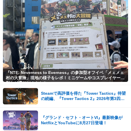
『NTE: Neverness to Everness』の参加型オフイベ「メェメェ
村の大冒険」現地の様子をレポ！ミニゲームやコスプレイヤー撮
影など盛りだくさん！
Steamで高評価を得た『Tower Tactics』待望
の続編、『Tower Tactics 2』2026年第3四半
期に早期アクセス開始
『グランド・セフト・オートVI』最新映像が
NetflixとYouTubeに8月27日登場！