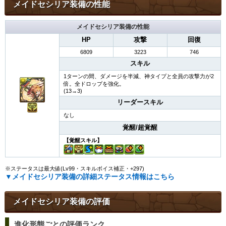
メイドセシリア装備の性能
メイドセシリア装備の性能
HP
攻撃
回復
6809
3223
746
スキル
1ターンの間、ダメージを半減、神タイプと全員の攻撃力が2
倍。全ドロップを強化。
(13→3)
リーダースキル
なし
覚醒/超覚醒
【覚醒スキル】
※ステータスは最大値(Lv99・スキルボイス補正・+297)
▼メイドセシリア装備の詳細ステータス情報はこちら
メイドセシリア装備の評価
進化形態ごとの評価ランク