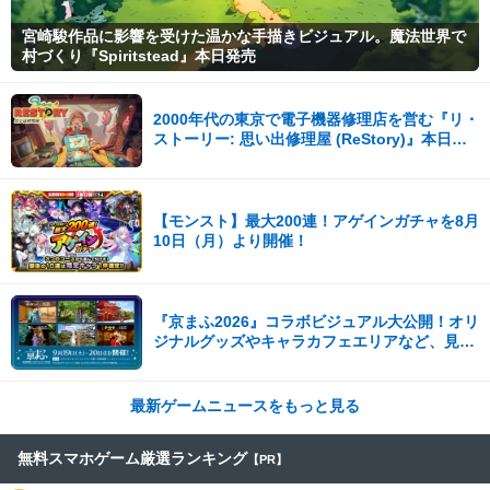
宮崎駿作品に影響を受けた温かな手描きビジュアル。魔法世界で
村づくり『Spiritstead』本日発売
2000年代の東京で電子機器修理店を営む『リ・
ストーリー: 思い出修理屋 (ReStory)』本日
Steamで配信開始
【モンスト】最大200連！アゲインガチャを8月
10日（月）より開催！
『京まふ2026』コラボビジュアル大公開！オリ
ジナルグッズやキャラカフェエリアなど、見ど
ころ満載！！
最新ゲームニュースをもっと見る
無料スマホゲーム厳選ランキング
【PR】