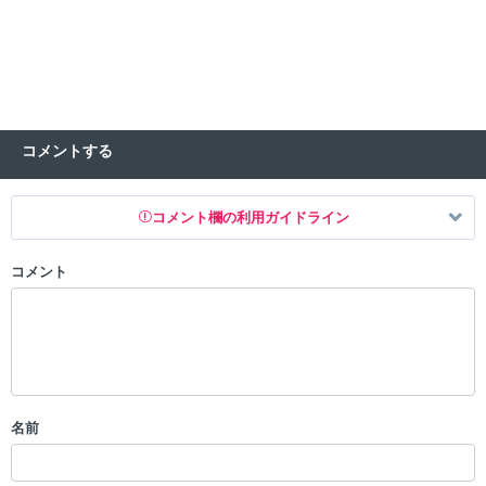
コメントする
コメント欄の利用ガイドライン
コメント
以下の書き込みを禁止とし、場合によってはコメント削除や書き込み制
限を行う可能性がございます。 あらかじめご了承ください。
・公序良俗に反する投稿
・スパムなど、記事内容と関係のない投稿
・誰かになりすます行為
・個人情報の投稿や、他者のプライバシーを侵害する投稿
名前
・一度削除された投稿を再び投稿すること
・外部サイトへの誘導や宣伝
・アカウントの売買など金銭が絡む内容の投稿