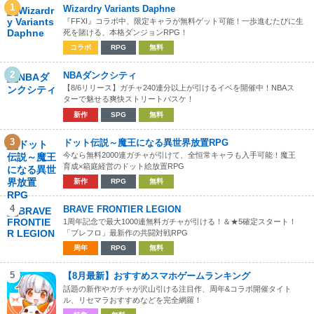
1
Wizardry Variants Daphne
『FFXI』コラボ中、限定キャラが無料ゲット可能！一歩進むたびに生
死を賭ける、本格ダンジョンRPG！
コラボ
RPG
無料
2
NBAダンクシティ
【8/6リリース】ガチャ240連分以上が引けるイベを開催中！NBAス
ターで魅せる爽快ストリートバスケ！
新作
SPG
無料
3
ドット伝説～魔王になる異世界放置RPG
今なら無料2000連ガチャが引けて、全恒常キャラも入手可能！魔王
育成×箱庭経営のドット絵放置RPG
新作
RPG
無料
4
BRAVE FRONTIER LEGION
1周年記念で最大1000連無料ガチャが引ける！＆★5確定スタート！
「ブレフロ」最新作の共闘対戦RPG
周年
RPG
無料
5
【8月最新】おすすめスマホゲームランキング
話題の新作やガチャが沢山引ける注目作、周年&コラボ開催タイト
ル、リセマラおすすめなどを完全網羅！