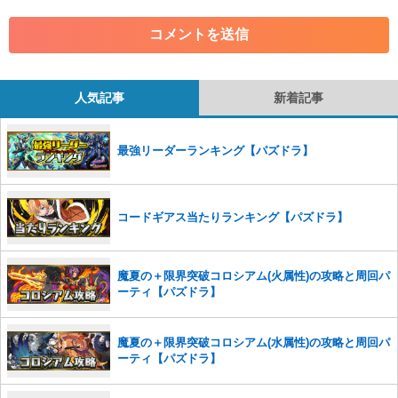
・各ゲームのネタバレを含む内容の投稿
・その他、管理者が不適切と判断した投稿
コメントの削除につきましては下記フォームより申請をいた
だけますでしょうか。
人気記事
新着記事
コメントの削除を申請する
※投稿内容を確認後、順次対応さ
せていただきます。ご了承ください。
最強リーダーランキング【パズドラ】
※一度削除したコメントは復元ができませんのでご注意くだ
さい。
また、過度な利用規約の違反や、弊社に損害の及ぶ内容の書き込みがあ
コードギアス当たりランキング【パズドラ】
った場合は、法的措置をとらせていただく場合もございますので、あら
かじめご理解くださいませ。
魔夏の＋限界突破コロシアム(火属性)の攻略と周回パ
ーティ【パズドラ】
魔夏の＋限界突破コロシアム(水属性)の攻略と周回パ
ーティ【パズドラ】