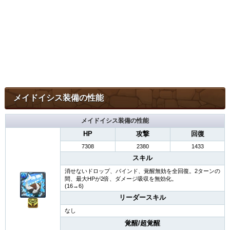
メイドイシス装備の性能
メイドイシス装備の性能
HP
攻撃
回復
7308
2380
1433
スキル
消せないドロップ、バインド、覚醒無効を全回復。2ターンの
間、最大HPが2倍、ダメージ吸収を無効化。
(16→6)
リーダースキル
なし
覚醒/超覚醒