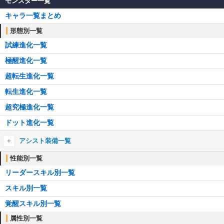
モンスター一覧
キャラ一覧まとめ
形態別一覧
試練進化一覧
極醒進化一覧
超転生進化一覧
転生進化一覧
超究極進化一覧
ドット進化一覧
アシスト装備一覧
アシスト装備一覧
性能別一覧
リーダースキル別一覧
┗アシスト進化のやり方
スキル別一覧
耳飾り一覧
覚醒スキル別一覧
首飾り一覧
属性別一覧
ブローチ一覧