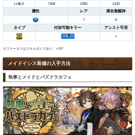
Lv最大
7308
2380
1433
属性
レア
潜在覚醒枠
7
8
タイプ
付加可能キラー
アシスト可否
○
※ステータスはスキルボイスあり、+297
メイドイシス装備の入手方法
執事とメイドとパズドラカフェ