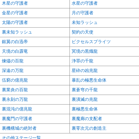
木星の守護者
水星の守護者
金星の守護者
月の守護者
太陽の守護者
未知ラッシュ
裏未知ラッシュ
契約の天使
銀翼の白迅帝
ピクセルスプライツ
天境の白霹竜
冥境の黒熾龍
煉燼の百龍
浄罪の千龍
深遠の万龍
星砕の凶兆龍
伍窮の億兆龍
暴乱の極悪生命体
裏業炎の百龍
裏蒼穹の千龍
裏永刻の万龍
裏潰滅の兆龍
裏混沌の億兆龍
裏極悪生命体
裏魔門の守護者
裏魔廊の支配者
裏機構城の絶対者
裏零次元の創造主
その他ステージ一覧