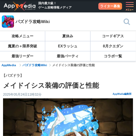
国内最大級！
ライター募集
ゲーム攻略情報メディア
パズドラ攻略Wiki
攻略メニュー
夏休み
コードギアス
魔夏の＋限界突破
EXラッシュ
8月クエダン
最強リーダー
最強パーティ
コラボ一覧
AppMedia
パズドラ攻略Wiki
メイドイシス装備の評価と性能
【パズドラ】
メイドイシス装備の評価と性能
2025年05月24日11時32分
AppMedia編集部