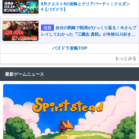
8月クエスト4の攻略とクリアパーティ｜クエダン
4【パズドラ】
注目
自分の戦略で戦局がひっくり返る！今さらプ
レイしてわかった『三國志 真戦』が本格SLG好きを
魅了して離さないワケ
パズドラ攻略TOP
もっとみる
最新ゲームニュース