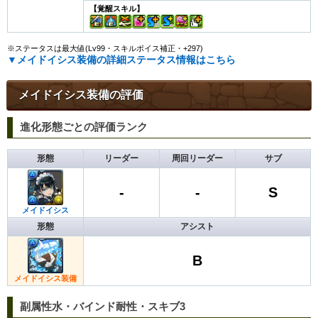
【覚醒スキル】
※ステータスは最大値(Lv99・スキルボイス補正・+297)
▼メイドイシス装備の詳細ステータス情報はこちら
メイドイシス装備の評価
進化形態ごとの評価ランク
形態
リーダー
周回リーダー
サブ
-
-
S
メイドイシス
形態
アシスト
B
メイドイシス装備
副属性水・バインド耐性・スキブ3