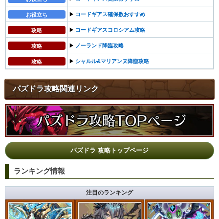
▶︎
コードギアス確保数おすすめ
お役立ち
▶︎
コードギアスコロシアム攻略
攻略
▶︎
ノーランド降臨攻略
攻略
▶︎
シャルル&マリアンヌ降臨攻略
攻略
パズドラ攻略関連リンク
パズドラ 攻略トップページ
ランキング情報
注目のランキング