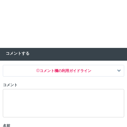
コメントする
コメント欄の利用ガイドライン
コメント
以下の書き込みを禁止とし、場合によってはコメント削除や書き込み制
限を行う可能性がございます。 あらかじめご了承ください。
・公序良俗に反する投稿
・スパムなど、記事内容と関係のない投稿
・誰かになりすます行為
・個人情報の投稿や、他者のプライバシーを侵害する投稿
名前