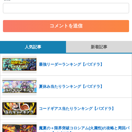
・一度削除された投稿を再び投稿すること
・外部サイトへの誘導や宣伝
・アカウントの売買など金銭が絡む内容の投稿
・各ゲームのネタバレを含む内容の投稿
・その他、管理者が不適切と判断した投稿
コメントの削除につきましては下記フォームより申請をいた
だけますでしょうか。
人気記事
新着記事
コメントの削除を申請する
※投稿内容を確認後、順次対応さ
せていただきます。ご了承ください。
最強リーダーランキング【パズドラ】
※一度削除したコメントは復元ができませんのでご注意くだ
さい。
また、過度な利用規約の違反や、弊社に損害の及ぶ内容の書き込みがあ
夏休み当たりランキング【パズドラ】
った場合は、法的措置をとらせていただく場合もございますので、あら
かじめご理解くださいませ。
コードギアス当たりランキング【パズドラ】
魔夏の＋限界突破コロシアム(火属性)の攻略と周回パ