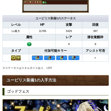
ユーピリス装備1のステータス
レベル
HP
攻撃
回復
Lv最大
11789
5429
397
属性
レア
潜在覚醒枠
9
8
タイプ
付加可能キラー
アシスト可否
○
※ステータスはスキルボイスあり、+297
ユーピリス装備1の入手方法
ゴッドフェス