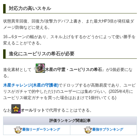
対応力の高いスキル
状態異常回復、回復力/攻撃力デバフ上書き、また最大HP3倍が発狂級ダ
メージ防御などに使える。
16→6ターンの幅があり、スキル上げをするかどうかによって使い勝手を
変えることができる。
進化にユーピリスの希石が必要
進化素材として『
木星の守霊・ユーピリスの希石
』が1個必要にな
る。
木星チャレンジ(木星の守護者)
でドロップするが高難易度であり、ユーピ
リスがガチャで的中しただけのユーザーには集めづらい。(2025年4月に
ユーピリス確定ガチャを買った場合はおまけで1個付いてくる)
なお
オールリット
で代用することはできる。
評価ランキング関連記事
最強リーダーランキング
最強サブランキング