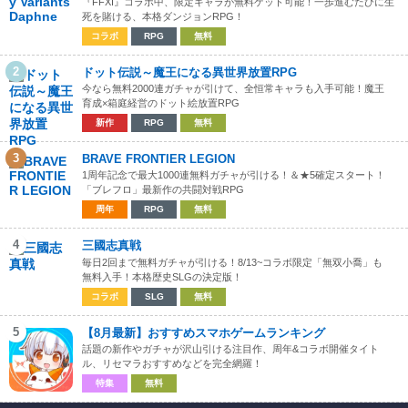
『FFXI』コラボ中、限定キャラが無料ゲット可能！一歩進むたびに生
死を賭ける、本格ダンジョンRPG！
コラボ
RPG
無料
2
ドット伝説～魔王になる異世界放置RPG
今なら無料2000連ガチャが引けて、全恒常キャラも入手可能！魔王
育成×箱庭経営のドット絵放置RPG
新作
RPG
無料
3
BRAVE FRONTIER LEGION
1周年記念で最大1000連無料ガチャが引ける！＆★5確定スタート！
「ブレフロ」最新作の共闘対戦RPG
周年
RPG
無料
4
三國志真戦
毎日2回まで無料ガチャが引ける！8/13~コラボ限定「無双小喬」も
無料入手！本格歴史SLGの決定版！
コラボ
SLG
無料
5
【8月最新】おすすめスマホゲームランキング
話題の新作やガチャが沢山引ける注目作、周年&コラボ開催タイト
ル、リセマラおすすめなどを完全網羅！
特集
無料