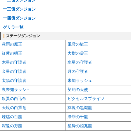
十三億ダンジョン
十四億ダンジョン
ゲリラ一覧
ステージダンジョン
霧雨の魔王
風雲の龍王
紅蓮の機王
大樹の霊王
木星の守護者
水星の守護者
金星の守護者
月の守護者
太陽の守護者
未知ラッシュ
裏未知ラッシュ
契約の天使
銀翼の白迅帝
ピクセルスプライツ
天境の白霹竜
冥境の黒熾龍
煉燼の百龍
浄罪の千龍
深遠の万龍
星砕の凶兆龍