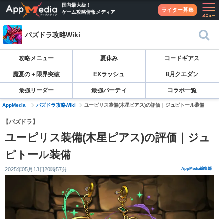
国内最大級！
ライター募集
ゲーム攻略情報メディア
パズドラ攻略Wiki
攻略メニュー
夏休み
コードギアス
魔夏の＋限界突破
EXラッシュ
8月クエダン
最強リーダー
最強パーティ
コラボ一覧
AppMedia
パズドラ攻略Wiki
ユーピリス装備(木星ピアス)の評価｜ジュピトール装備
【パズドラ】
ユーピリス装備(木星ピアス)の評価｜ジュ
ピトール装備
2025年05月13日20時57分
AppMedia編集部