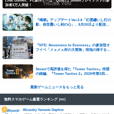
LINE Games、PC新作ゲーム『QUIET』Steamプレイテストの参
加者3万人突破！
『鳴潮』アップデートVer.3.6「幻雲纏いし灯の
影、俗世憂いし剣の心」、8月20日より配信開
始！
『NTE: Neverness to Everness』の参加型オ
フイベ「メェメェ村の大冒険」現地の様子をレ
ポ！ミニゲームやコスプレイヤー撮影など盛り
だくさん！
Steamで高評価を得た『Tower Tactics』待望
の続編、『Tower Tactics 2』2026年第3四半
期に早期アクセス開始
最新ゲームニュースをもっと見る
無料スマホゲーム厳選ランキング
【PR】
1
Wizardry Variants Daphne