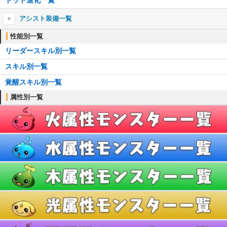
アシスト装備一覧
アシスト装備一覧
性能別一覧
リーダースキル別一覧
┗アシスト進化のやり方
スキル別一覧
耳飾り一覧
覚醒スキル別一覧
首飾り一覧
属性別一覧
ブローチ一覧
ブレスレット一覧
ティアラ一覧
櫛一覧
懐中時計一覧