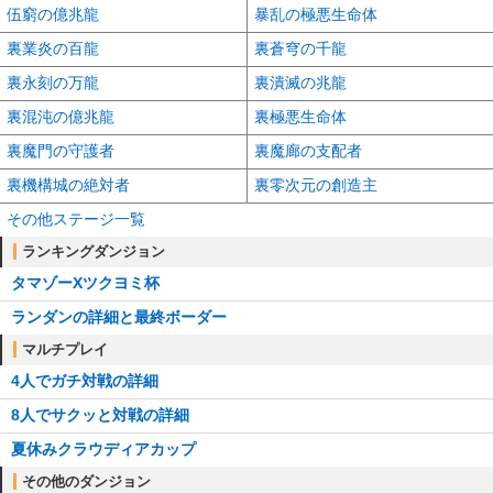
伍窮の億兆龍
暴乱の極悪生命体
裏業炎の百龍
裏蒼穹の千龍
裏永刻の万龍
裏潰滅の兆龍
裏混沌の億兆龍
裏極悪生命体
裏魔門の守護者
裏魔廊の支配者
裏機構城の絶対者
裏零次元の創造主
その他ステージ一覧
ランキングダンジョン
タマゾーXツクヨミ杯
ランダンの詳細と最終ボーダー
マルチプレイ
4人でガチ対戦の詳細
8人でサクッと対戦の詳細
夏休みクラウディアカップ
その他のダンジョン