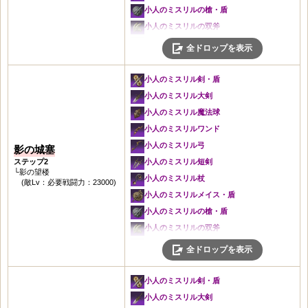
マナハイムの弓
小人のミスリルの槍・盾
マナハイムの短剣
小人のミスリルの双斧
冒険者の杖
いにしえの影の兜
全ドロップを表示
冒険者のメイス・盾
いにしえの影の鎧
冒険者のハープ
いにしえの影の手袋
小人のミスリル剣・盾
冒険者の槍・盾
いにしえの影の靴
小人のミスリル大剣
冒険者の双斧
亡者の叫びの斧・盾
小人のミスリル魔法球
ヘラジカの角製首飾り
亡者の叫びの戦斧
小人のミスリルワンド
ヘラジカの角製耳飾り
亡者の叫びの魔法球
小人のミスリル弓
影の城塞
細工石
亡者の叫びのワンド
ステップ2
小人のミスリル短剣
└影の望楼
祝福の細工石
亡者の叫びの弓
小人のミスリル杖
(敵Lv：必要戦闘力：23000)
亡者の叫びの短剣
小人のミスリルメイス・盾
亡者の叫びの杖
小人のミスリルの槍・盾
亡者の叫びのメイス・盾
小人のミスリルの双斧
亡者の叫びの槍・盾
いにしえの影の兜
全ドロップを表示
亡者の叫びの双斧
いにしえの影の鎧
冬の兜
いにしえの影の手袋
小人のミスリル剣・盾
冬の鎧
いにしえの影の靴
小人のミスリル大剣
闇の手袋