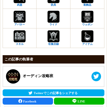
荒地の靴
城塞のメイス・盾
[強靭な斧]激怒の修業本
銅装飾のベルト
灰色のレザーベルト
武器
防具
装飾品
魔力の首飾り
灰色の槍・盾
灰色の剣・盾
汚染された石の角笛
マンモスの角笛
見習い治癒士の首飾り
城塞の槍・盾
城塞の剣・盾
古城の角笛
冒険者の斧・盾
灰色の耳飾り
灰色の双斧
灰色の大剣
黄金の印章
信仰の斧・盾
灰色の腕輪
城塞の双斧
アバター
ライド
ウェポン
城塞の大剣
黄金の印章の欠片
冒険者の大剣
城塞の腕輪
灰色の兜
灰色の魔法球
黄金遺物コイン
信仰の大剣
灰色の指輪
城塞の兜
城塞の魔法球
遺物コインの欠片
冒険者の魔法球
灰色のレザーベルト
灰色の鎧
灰色のワンド
スキル
収集目録
アイテム
信仰の魔法球
マンモスの角笛
城塞の鎧
城塞のワンド
冒険者のワンド
冒険者の斧・盾
荒地の手袋
灰色の弓
信仰のワンド
信仰の斧・盾
この記事の執筆者
荒地の靴
城塞の弓
冒険者の弓
冒険者の大剣
魔力の首飾り
灰色の短剣
信仰の弓
信仰の大剣
見習い治癒士の首飾り
城塞の短剣
冒険者の短剣
冒険者の魔法球
オーディン攻略班
灰色の耳飾り
灰色の杖
信仰の短剣
信仰の魔法球
灰色の腕輪
城塞の杖
冒険者の杖
冒険者のワンド
城塞の腕輪
灰色のメイス・盾
信仰の杖
信仰のワンド
Twitterでこの記事をシェアする
灰色の指輪
城塞のメイス・盾
冒険者のメイス・盾
冒険者の弓
灰色のレザーベルト
灰色の槍・盾
Facebook
LINE
信仰のメイス・盾
信仰の弓
マンモスの角笛
城塞の槍・盾