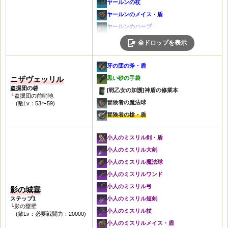
ヤールンの杖
ヤールンのメイス・盾
ヤールンのハープ
ヤールンの槍・盾
全ドロップを表示
ヤールンの双斧
冬の腕輪
牙の団の斧・盾
[不屈の意志]勇猛の修業本
ニザヴェッリル
黒い砂の手袋
[ワンドの修練]闇の修業本
盗掘団の砦
[戦乙女の加護]神盾の修業本
└盗掘団の前哨地
[シンボルエイジ]襲撃の修業本
冒険者の魔法球
(敵Lv：53〜59)
[聖なる祝福]保護の修業本
冒険者の槍・盾
[斧の研磨]激怒の修業本
荒地の戦斧
小人のミスリル剣・盾
荒地のワンド
小人のミスリル大剣
灰色の兜
小人のミスリル魔法球
灰色の鎧
小人のミスリルワンド
黒い砂の首飾り
小人のミスリル弓
影の城塞
黒い砂の耳飾り
ステップ1
小人のミスリル短剣
└影の塁壁
冒険者の斧・盾
小人のミスリル杖
(敵Lv：必要戦闘力：20000)
冒険者の大剣
小人のミスリルメイス・盾