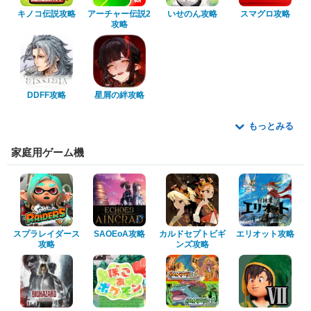
キノコ伝説攻略
アーチャー伝説2
いせのん攻略
スマグロ攻略
攻略
DDFF攻略
星屑の絆攻略
もっとみる
家庭用ゲーム機
スプラレイダース
SAOEoA攻略
カルドセプトビギ
エリオット攻略
攻略
ンズ攻略