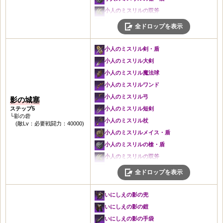
灰色の杖
城塞の剣・盾
亡者の叫びのメイス・盾
小人のミスリルの双斧
城塞の杖
灰色の大剣
亡者の叫びの槍・盾
いにしえの影の兜
全ドロップを表示
灰色のメイス・盾
城塞の大剣
亡者の叫びの双斧
いにしえの影の鎧
城塞のメイス・盾
灰色の魔法球
冬の兜
いにしえの影の手袋
小人のミスリル剣・盾
灰色の槍・盾
城塞の魔法球
冬の鎧
いにしえの影の靴
小人のミスリル大剣
城塞の槍・盾
灰色のワンド
闇の手袋
亡者の叫びの斧・盾
小人のミスリル魔法球
灰色の双斧
城塞のワンド
闇の靴
亡者の叫びの戦斧
小人のミスリルワンド
城塞の双斧
灰色の弓
極寒の首飾り
亡者の叫びの魔法球
小人のミスリル弓
影の城塞
灰色の兜
城塞の弓
闇の耳飾り
亡者の叫びのワンド
ステップ5
小人のミスリル短剣
城塞の兜
灰色の短剣
極寒の腕輪
└影の砦
亡者の叫びの弓
小人のミスリル杖
灰色の鎧
(敵Lv：必要戦闘力：40000)
城塞の短剣
闇のベルト
亡者の叫びの短剣
小人のミスリルメイス・盾
城塞の鎧
灰色の杖
未知の結晶
亡者の叫びの杖
小人のミスリルの槍・盾
荒地の手袋
城塞の杖
灰色の剣・盾
亡者の叫びのメイス・盾
小人のミスリルの双斧
荒地の靴
灰色のメイス・盾
城塞の剣・盾
亡者の叫びの槍・盾
いにしえの影の兜
魔力の首飾り
全ドロップを表示
城塞のメイス・盾
灰色の大剣
亡者の叫びの双斧
いにしえの影の鎧
見習い治癒士の首飾り
灰色の槍・盾
城塞の大剣
冬の兜
いにしえの影の手袋
灰色の耳飾り
いにしえの影の兜
城塞の槍・盾
灰色の魔法球
冬の鎧
いにしえの影の靴
灰色の腕輪
いにしえの影の鎧
灰色の双斧
城塞の魔法球
深い思念の鎧
亡者の叫びの斧・盾
城塞の腕輪
いにしえの影の手袋
城塞の双斧