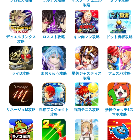
プロセカ攻略
ブルアカ攻略
マスターデュエル
ダフネ攻略
攻略
デュエルリンクス
ロススト攻略
キン肉マン攻略
ドット勇者攻略
攻略
ライD攻略
まおりゅう攻略
星矢ジャスティス
フェスバ攻略
攻略
リネージュM攻略
白猫プロジェクト
白猫テニス攻略
妖怪ウォッチ1ス
攻略
マホ攻略