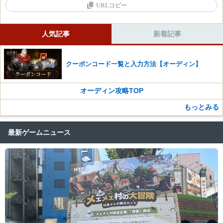
冒険者の槍・盾
冒険者の短剣
URLコピー
冒険者の斧・盾
灰色の双斧
信仰の槍・盾
信仰の短剣
信仰の斧・盾
城塞の双斧
冒険者の双斧
冒険者の杖
冒険者の大剣
人気記事
新着記事
灰色の兜
信仰の双斧
信仰の杖
信仰の大剣
城塞の兜
くちばしの兜
冒険者のメイス・盾
冒険者の魔法球
灰色の鎧
マナハイムの兜
クーポンコード一覧と入力方法【オーディン】
信仰のメイス・盾
信仰の魔法球
城塞の鎧
くちばしの鎧
冒険者の槍・盾
冒険者のワンド
荒地の手袋
マナハイムの鎧
信仰の槍・盾
オーディン攻略TOP
信仰のワンド
荒地の靴
くちばしの手袋
冒険者の双斧
冒険者の弓
魔力の首飾り
もっとみる
信仰の手袋
信仰の双斧
信仰の弓
見習い治癒士の首飾り
色あせた城塞の手袋
くちばしの兜
冒険者の短剣
灰色の耳飾り
最新ゲームニュース
くちばしの靴
マナハイムの兜
信仰の短剣
灰色の腕輪
色あせた城塞の靴
くちばしの鎧
冒険者の杖
城塞の腕輪
銅の首飾り
マナハイムの鎧
信仰の杖
灰色の指輪
銅の腕輪
くちばしの手袋
冒険者のメイス・盾
灰色のレザーベルト
銅の指輪
信仰の手袋
信仰のメイス・盾
マンモスの角笛
銅装飾のベルト
色あせた城塞の手袋
冒険者の槍・盾
冒険者の斧・盾
汚染された石の角笛
くちばしの靴
信仰の槍・盾
信仰の斧・盾
古城の角笛
色あせた城塞の靴
冒険者の双斧