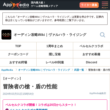
国内最大級！
ライター募集
ゲーム攻略情報メディア
こちらの「オーディン攻略Wiki｜ヴァルハラ・ライジング」は更新を停止中です。記事内
容は古くなっている場合がございますので、参考程度にご覧下さいませ。
オーディン攻略Wiki｜ヴァルハラ・ライジング
TOP
1周年まとめ
ベルセルクコラボ
クーポンコード
隠し宝箱
おすすめ装備
おすすめ狩場
レベル60到達
Discord
AppMedia
オーディン攻略Wiki｜ヴァルハラ・ライジング
武器一覧
冒険者の槍・盾の
【オーディン】
冒険者の槍・盾の性能
AppMedia編集部
2024年03月01日15時54分
ベルセルクコラボ開催！コラボは20日からスタート！