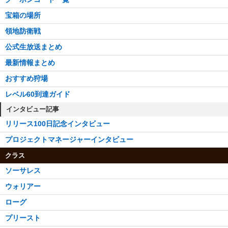
影の城塞6移動石：楼閣
宝箱の場所
影の城塞7移動石：殿堂
領地防衛戦
小人のミスリルハープ
公式生放送まとめ
最新情報まとめ
おすすめ狩場
レベル60到達ガイド
インタビュー記事
リリース100日記念インタビュー
プロジェクトマネージャーインタビュー
クラス
ソーサレス
ウォリアー
ローグ
プリースト