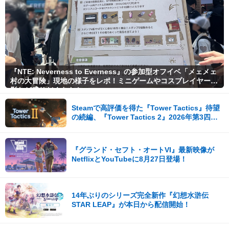
冒険者の大剣
黄金の印章
銅の首飾り
信仰の双斧
信仰の大剣
遺物コインの欠片
銅の腕輪
くちばしの兜
冒険者の魔法球
小人のミスリルハープ
銅の指輪
マナハイムの兜
信仰の魔法球
暴君スズリのハープ
銅装飾のベルト
くちばしの鎧
冒険者のワンド
汚染された石の角笛
マナハイムの鎧
信仰のワンド
古城の角笛
『NTE: Neverness to Everness』の参加型オフイベ「メェメェ
くちばしの手袋
冒険者の弓
村の大冒険」現地の様子をレポ！ミニゲームやコスプレイヤー撮
黄金の印章
信仰の手袋
信仰の弓
影など盛りだくさん！
黄金の印章の欠片
色あせた城塞の手袋
冒険者の短剣
黄金遺物コイン
Steamで高評価を得た『Tower Tactics』待望
くちばしの靴
信仰の短剣
の続編、『Tower Tactics 2』2026年第3四半
遺物コインの欠片
色あせた城塞の靴
冒険者の杖
期に早期アクセス開始
影の城塞7移動石：殿堂
銅の首飾り
信仰の杖
影の城塞8移動石：要塞
銅の腕輪
冒険者のメイス・盾
『グランド・セフト・オートVI』最新映像が
城塞のハープ
銅の指輪
NetflixとYouTubeに8月27日登場！
信仰のメイス・盾
信仰のハープ
銅装飾のベルト
冒険者の槍・盾
冒険者のハープ
汚染された石の角笛
信仰の槍・盾
灰色のハープ
14年ぶりのシリーズ完全新作『幻想水滸伝
古城の角笛
冒険者の双斧
STAR LEAP』が本日から配信開始！
亡者の叫びのハープ
黄金の印章
信仰の双斧
黄金の印章の欠片
くちばしの兜