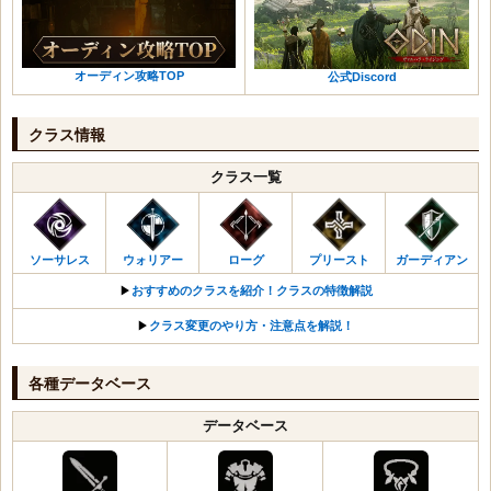
マナハイムの兜
深い思念の手袋
冒険者の杖
城塞の杖
城塞のワンド
極寒の腕輪
くちばしの鎧
闇の靴
信仰の杖
灰色のメイス・盾
灰色の弓
闇のベルト
マナハイムの鎧
深い思念の靴
冒険者のメイス・盾
城塞のメイス・盾
城塞の弓
オーディン攻略TOP
未知の結晶
公式Discord
くちばしの手袋
深い思念のマント
信仰のメイス・盾
灰色の槍・盾
灰色の短剣
灰色の剣・盾
信仰の手袋
極寒の首飾り
冒険者の槍・盾
城塞の槍・盾
城塞の短剣
城塞の剣・盾
クラス情報
色あせた城塞の手袋
闇の耳飾り
信仰の槍・盾
灰色の双斧
灰色の杖
灰色の大剣
くちばしの靴
極寒の腕輪
冒険者の双斧
城塞の双斧
クラス一覧
城塞の杖
城塞の大剣
色あせた城塞の靴
治癒の指輪
くちばしの兜
灰色の兜
灰色のメイス・盾
灰色の魔法球
銅の首飾り
闇のベルト
マナハイムの兜
城塞の兜
城塞のメイス・盾
城塞の魔法球
銅の腕輪
未知の結晶
くちばしの鎧
灰色の鎧
灰色の槍・盾
ソーサレス
ウォリアー
ローグ
プリースト
ガーディアン
灰色のワンド
銅の指輪
[先鋒隊長]守護の修業本
マナハイムの鎧
城塞の鎧
城塞の槍・盾
城塞のワンド
▶︎
おすすめのクラスを紹介！クラスの特徴解説
銅装飾のベルト
[衝撃研磨]勇猛の修業本
くちばしの手袋
荒地の手袋
灰色の双斧
灰色の弓
汚染された石の角笛
[バリア強化]元素の修業本
信仰の手袋
▶︎
クラス変更のやり方・注意点を解説！
荒地の靴
城塞の双斧
城塞の弓
古城の角笛
[熟練魔法]闇の修業本
色あせた城塞の手袋
魔力の首飾り
灰色の兜
灰色の短剣
黄金の印章
[鈍化の矢]戦闘の修業本
くちばしの靴
見習い治癒士の首飾り
各種データベース
城塞の兜
城塞の短剣
遺物コインの欠片
[溢れる気迫]襲撃の修業本
色あせた城塞の靴
灰色の耳飾り
灰色の鎧
灰色の杖
ヤールンのハープ
[迅速な治療]治癒の修業本
データベース
銅の首飾り
灰色の腕輪
城塞の鎧
城塞の杖
[陣形強化]保護の修業本
銅の腕輪
城塞の腕輪
荒地の手袋
灰色のメイス・盾
[熟練の槍術]審判の修業本
銅の指輪
灰色の指輪