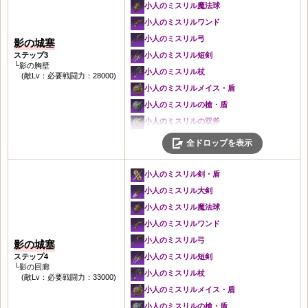
亡者の叫びの斧・盾
小人のミスリル魔法球
闇の靴
亡者の叫びの戦斧
小人のミスリルワンド
極寒の首飾り
亡者の叫びの魔法球
小人のミスリル弓
影の城塞
闇の耳飾り
亡者の叫びのワンド
ステップ3
小人のミスリル短剣
極寒の腕輪
└影の胸壁
亡者の叫びの弓
小人のミスリル杖
(敵Lv：必要戦闘力：28000)
闇のベルト
亡者の叫びの短剣
小人のミスリルメイス・盾
未知の結晶
亡者の叫びの杖
小人のミスリルの槍・盾
灰色の剣・盾
亡者の叫びのメイス・盾
小人のミスリルの双斧
城塞の剣・盾
亡者の叫びの槍・盾
いにしえの影の兜
全ドロップを表示
灰色の大剣
冬の兜
いにしえの影の鎧
城塞の大剣
冬の鎧
いにしえの影の手袋
小人のミスリル剣・盾
灰色の魔法球
闇の手袋
いにしえの影の靴
小人のミスリル大剣
城塞の魔法球
闇の靴
亡者の叫びの斧・盾
小人のミスリル魔法球
灰色のワンド
極寒の首飾り
亡者の叫びの戦斧
小人のミスリルワンド
城塞のワンド
闇の耳飾り
亡者の叫びの魔法球
小人のミスリル弓
影の城塞
灰色の弓
極寒の腕輪
亡者の叫びのワンド
ステップ4
小人のミスリル短剣
城塞の弓
闇のベルト
└影の回廊
亡者の叫びの弓
小人のミスリル杖
(敵Lv：必要戦闘力：33000)
灰色の短剣
未知の結晶
亡者の叫びの短剣
小人のミスリルメイス・盾
城塞の短剣
灰色の剣・盾
亡者の叫びの杖
小人のミスリルの槍・盾