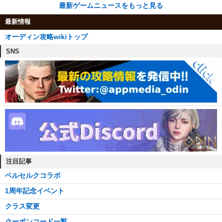
黄金遺物コイン
最新ゲームニュースをもっと見る
マナハイムの兜
遺物コインの欠片
くちばしの鎧
最新情報
城塞のハープ
マナハイムの鎧
オーディン攻略wikiトップ
信仰のハープ
くちばしの手袋
冒険者のハープ
SNS
信仰の手袋
灰色のハープ
色あせた城塞の手袋
亡者の叫びのハープ
くちばしの靴
グラムのハープ
色あせた城塞の靴
銅の首飾り
銅の腕輪
銅の指輪
銅装飾のベルト
汚染された石の角笛
古城の角笛
注目記事
黄金の印章
ベルセルクコラボ
黄金の印章の欠片
1周年記念イベント
黄金遺物コイン
クラス変更
遺物コインの欠片
影の城塞5移動石：砦
クーポンコード一覧