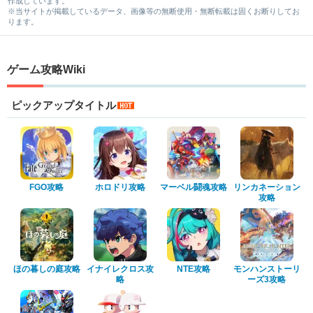
作成しています。
※当サイトが掲載しているデータ、画像等の無断使用・無断転載は固くお断りしてお
ります。
ゲーム攻略Wiki
ピックアップタイトル
FGO攻略
ホロドリ攻略
マーベル闘魂攻略
リンカネーション
攻略
ほの暮しの庭攻略
イナイレクロス攻
NTE攻略
モンハンストーリ
略
ーズ3攻略