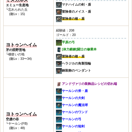
マナハイムの剣・盾
エミュー生息地
└忘れられた丘
冒険者のメイス・盾
(敵Lv：15)
冒険者の槍・盾
経験値：208
ゴールド：20
平原の弓
ヨトゥンヘイム
[体力鍛錬]闘士の修業本
牙の団野営地
└槍使いの地
冒険者の槍・盾
(敵Lv：33〜34)
ヘラジカの角製指輪
銅装飾のペンダント
アンドヴァリの装飾品レシピの切れ端
ヤールンの斧・盾
ヤールンの大剣
ヤールンの魔法球
ヤールンのワンド
ヨトゥンヘイム
空虚の谷
ヤールンの弓
└ヤールン(FB)
ヤールンの短剣
(敵Lv：48)