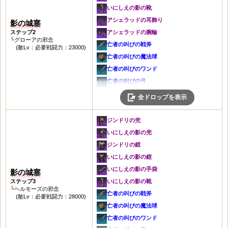
灰色のワンド
闇の手袋
亡者の叫びの戦斧
灰色の指輪
いにしえの影の靴
灰色の兜
城塞のワンド
深い思念の靴
亡者の叫びの魔法球
灰色のレザーベルト
アシェラッドの耳飾り
影の城塞
城塞の兜
灰色の弓
極寒の首飾り
亡者の叫びのワンド
マンモスの角笛
ステップ2
アシェラッドの腕輪
灰色の鎧
城塞の弓
闇の耳飾り
└グローアの邪念
亡者の叫びの弓
冒険者の斧・盾
亡者の叫びの戦斧
城塞の鎧
(敵Lv：必要戦闘力：23000)
灰色の短剣
極寒の腕輪
亡者の叫びの短剣
信仰の斧・盾
亡者の叫びの魔法球
荒地の手袋
城塞の短剣
治癒の指輪
亡者の叫びの杖
冒険者の大剣
亡者の叫びのワンド
荒地の靴
灰色の杖
闇のベルト
亡者の叫びのメイス・盾
信仰の大剣
亡者の叫びの弓
魔力の首飾り
城塞の杖
未知の結晶
亡者の叫びの槍・盾
冒険者の魔法球
亡者の叫びの短剣
見習い治癒士の首飾り
全ドロップを表示
灰色のメイス・盾
[先鋒隊長]守護の修業本
亡者の叫びの双斧
信仰の魔法球
亡者の叫びの杖
灰色の耳飾り
城塞のメイス・盾
[衝撃研磨]勇猛の修業本
冬の兜
冒険者のワンド
亡者の叫びのメイス・盾
灰色の腕輪
ジンドリの兜
灰色の槍・盾
[バリア強化]元素の修業本
冬の鎧
信仰のワンド
亡者の叫びの槍・盾
城塞の腕輪
いにしえの影の兜
城塞の槍・盾
[熟練魔法]闇の修業本
深い思念の鎧
冒険者の弓
亡者の叫びの双斧
灰色の指輪
ジンドリの鎧
灰色の双斧
[鈍化の矢]戦闘の修業本
闇の手袋
信仰の弓
冬の兜
灰色のレザーベルト
いにしえの影の鎧
城塞の双斧
[溢れる気迫]襲撃の修業本
深い思念の靴
冒険者の短剣
冬の鎧
マンモスの角笛
いにしえの影の手袋
影の城塞
灰色の兜
[迅速な治療]治癒の修業本
極寒の首飾り
信仰の短剣
闇の手袋
冒険者の斧・盾
ステップ3
いにしえの影の靴
城塞の兜
[陣形強化]保護の修業本
闇の耳飾り
└ヘルモーズの邪念
冒険者の杖
闇の靴
信仰の斧・盾
亡者の叫びの戦斧
灰色の鎧
(敵Lv：必要戦闘力：28000)
灰色の剣・盾
極寒の腕輪
信仰の杖
極寒の首飾り
冒険者の大剣
亡者の叫びの魔法球
城塞の鎧
城塞の剣・盾
治癒の指輪
冒険者のメイス・盾
闇の耳飾り
信仰の大剣
亡者の叫びのワンド
荒地の手袋
灰色の大剣
闇のベルト
信仰のメイス・盾
極寒の腕輪