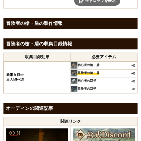
全ドロップを表示
汚染された石の角笛
闇の靴
闇のベルト
信仰の手袋
いにしえの影の手袋
冒険者の大剣
いにしえの影の鎧
灰色の耳飾り
古城の角笛
極寒の首飾り
未知の結晶
色あせた城塞の手袋
死の影の手袋
信仰の大剣
いにしえの影の手袋
灰色の腕輪
黄金の印章
闇の耳飾り
[先鋒隊長]守護の修業本
くちばしの靴
いにしえの影の靴
冒険者の魔法球
いにしえの影の靴
城塞の腕輪
冒険者の槍・盾の製作情報
黄金の印章の欠片
極寒の腕輪
[衝撃研磨]勇猛の修業本
色あせた城塞の靴
死の影の靴
信仰の魔法球
亡者の叫びの斧・盾
灰色の指輪
黄金遺物コイン
闇のベルト
[バリア強化]元素の修業本
銅の首飾り
亡者の叫びの戦斧
冒険者のワンド
亡者の叫びの戦斧
灰色のレザーベルト
遺物コインの欠片
未知の結晶
[熟練魔法]闇の修業本
銅の腕輪
亡者の叫びの魔法球
冒険者の槍・盾の収集目録情報
信仰のワンド
亡者の叫びの魔法球
マンモスの角笛
影の城塞5移動石：砦
灰色の剣・盾
[鈍化の矢]戦闘の修業本
銅の指輪
亡者の叫びのワンド
冒険者の弓
亡者の叫びのワンド
冒険者の斧・盾
影の城塞6移動石：楼閣
城塞の剣・盾
[溢れる気迫]襲撃の修業本
収集目録効果
必要アイテム
銅装飾のベルト
亡者の叫びの弓
信仰の弓
亡者の叫びの弓
信仰の斧・盾
城塞のハープ
灰色の大剣
[迅速な治療]治癒の修業本
汚染された石の角笛
亡者の叫びの短剣
初心者の槍・盾
+0
冒険者の短剣
亡者の叫びの短剣
冒険者の大剣
信仰のハープ
城塞の大剣
[陣形強化]保護の修業本
古城の角笛
亡者の叫びの杖
冒険者の槍・盾
+0
信仰の短剣
亡者の叫びの杖
新米女戦士
信仰の大剣
冒険者のハープ
灰色の魔法球
[熟練の槍術]審判の修業本
最大MP+10
黄金の印章
亡者の叫びのメイス・盾
初心者の双斧
冒険者の杖
+0
亡者の叫びのメイス・盾
冒険者の魔法球
灰色のハープ
城塞の魔法球
[強靭な斧]激怒の修業本
黄金の印章の欠片
亡者の叫びの槍・盾
信仰の杖
冒険者の双斧
亡者の叫びの槍・盾
+0
信仰の魔法球
亡者の叫びのハープ
灰色のワンド
灰色の剣・盾
黄金遺物コイン
亡者の叫びの双斧
冒険者のメイス・盾
亡者の叫びの双斧
冒険者のワンド
城塞のワンド
城塞の剣・盾
遺物コインの欠片
冬の兜
信仰のメイス・盾
冬の兜
信仰のワンド
灰色の弓
オーディンの関連記事
灰色の大剣
亡者の叫びのハープ
冬の鎧
冒険者の槍・盾
深い思念の兜
冒険者の弓
城塞の弓
城塞の大剣
闇の手袋
信仰の槍・盾
冬の鎧
信仰の弓
関連リンク
灰色の短剣
灰色の魔法球
闇の靴
冒険者の双斧
深い思念の鎧
冒険者の短剣
城塞の短剣
城塞の魔法球
極寒の首飾り
くちばしの兜
闇の手袋
信仰の短剣
灰色の杖
灰色のワンド
闇の耳飾り