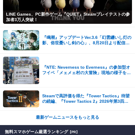
LINE Games、PC新作ゲーム『QUIET』Steamプレイテストの参
加者3万人突破！
『鳴潮』アップデートVer.3.6「幻雲纏いし灯の
影、俗世憂いし剣の心」、8月20日より配信開
始！
『NTE: Neverness to Everness』の参加型オ
フイベ「メェメェ村の大冒険」現地の様子をレ
ポ！ミニゲームやコスプレイヤー撮影など盛り
だくさん！
Steamで高評価を得た『Tower Tactics』待望
の続編、『Tower Tactics 2』2026年第3四半
期に早期アクセス開始
最新ゲームニュースをもっと見る
無料スマホゲーム厳選ランキング
【PR】