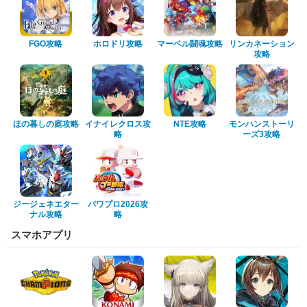
FGO攻略
ホロドリ攻略
マーベル闘魂攻略
リンカネーション
攻略
ほの暮しの庭攻略
イナイレクロス攻
NTE攻略
モンハンストーリ
略
ーズ3攻略
ジージェネエター
パワプロ2026攻
ナル攻略
略
スマホアプリ