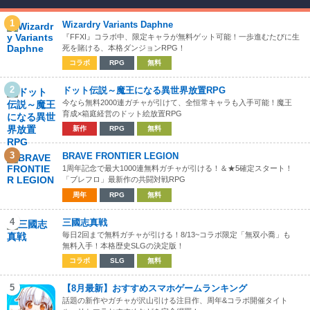
1
Wizardry Variants Daphne
『FFXI』コラボ中、限定キャラが無料ゲット可能！一歩進むたびに生
死を賭ける、本格ダンジョンRPG！
コラボ
RPG
無料
2
ドット伝説～魔王になる異世界放置RPG
今なら無料2000連ガチャが引けて、全恒常キャラも入手可能！魔王
育成×箱庭経営のドット絵放置RPG
新作
RPG
無料
3
BRAVE FRONTIER LEGION
1周年記念で最大1000連無料ガチャが引ける！＆★5確定スタート！
「ブレフロ」最新作の共闘対戦RPG
周年
RPG
無料
4
三國志真戦
毎日2回まで無料ガチャが引ける！8/13~コラボ限定「無双小喬」も
無料入手！本格歴史SLGの決定版！
コラボ
SLG
無料
5
【8月最新】おすすめスマホゲームランキング
話題の新作やガチャが沢山引ける注目作、周年&コラボ開催タイト