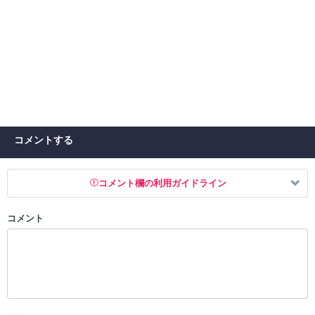
コメントする
コメント欄の利用ガイドライン
コメント
以下の書き込みを禁止とし、場合によってはコメント削除や書き込み制
限を行う可能性がございます。 あらかじめご了承ください。
・公序良俗に反する投稿
・スパムなど、記事内容と関係のない投稿
・誰かになりすます行為
・個人情報の投稿や、他者のプライバシーを侵害する投稿