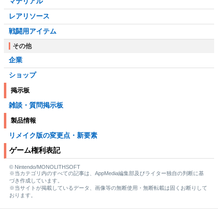
マテリアル
レアリソース
戦闘用アイテム
その他
企業
ショップ
掲示板
雑談・質問掲示板
製品情報
リメイク版の変更点・新要素
ゲーム権利表記
© Nintendo/MONOLITHSOFT
※当カテゴリ内のすべての記事は、AppMedia編集部及びライター独自の判断に基
づき作成しています。
※当サイトが掲載しているデータ、画像等の無断使用・無断転載は固くお断りして
おります。