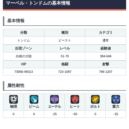
マーベル・トンドムの基本情報
基本情報
分類
種別
カテゴリ
トンドム
ビースト
通常
出現ゾーン
レベル
経験値
白樹の大陸
51-70
384-646
HP
格闘
射撃
73056-99313
723-1097
796-1207
属性耐性
物理
ビーム
エーテル
ヒート
ボルト
重力
0
0
-25
-50
0
-25