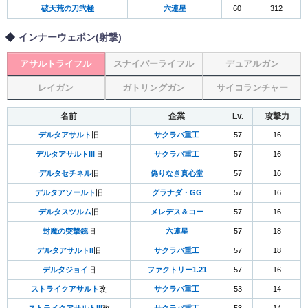
破天荒の刀弐極
六連星
60
312
インナーウェポン(射撃)
アサルトライフル
スナイパーライフル
デュアルガン
レイガン
ガトリングガン
サイコランチャー
名前
企業
Lv.
攻撃力
デルタアサルト
旧
サクラバ重工
57
16
デルタアサルトIII
旧
サクラバ重工
57
16
デルタセチネル
旧
偽りなき真心堂
57
16
デルタアソールト
旧
グラナダ・GG
57
16
デルタスツルム
旧
メレデス＆コー
57
16
封魔の突撃銃
旧
六連星
57
18
デルタアサルトII
旧
サクラバ重工
57
18
デルタジョイ
旧
ファクトリー1.21
57
16
ストライクアサルト
改
サクラバ重工
53
14