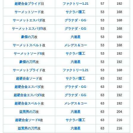
超硬合金プライド
旧
ファクトリー1.21
57
192
サーメットソード
改
サクラバ重工
53
168
サーメットエスパダ
改
グラナダ・GG
53
168
サーメットエスパダII
改
グラナダ・GG
53
168
豪傑の刀
改
六連星
53
180
サーメットスベルト
改
メレデス＆コー
53
168
サーメットソードII
改
サクラバ重工
53
192
豪傑の刀弐
改
六連星
53
192
サーメットプライド
改
ファクトリー1.21
53
168
超硬合金ソード
改
サクラバ重工
63
192
超硬合金エスパダ
改
グラナダ・GG
63
192
超硬合金エスパダII
改
グラナダ・GG
63
192
超硬合金スベルト
改
メレデス＆コー
63
192
益荒男の刀
改
六連星
63
204
超硬合金ソードII
改
サクラバ重工
63
216
益荒男の刀弐
改
六連星
63
216