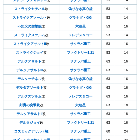
ストライクアサルトIII
改
サクラバ重工
53
14
ストライクセチネル
改
偽りなき真心堂
53
14
ストライクアソールト
改
グラナダ・GG
53
14
不知火の突撃銃
改
六連星
53
16
ストライクスツルム
改
メレデス＆コー
53
14
ストライクアサルトII
改
サクラバ重工
53
16
ストライクジョイ
改
ファクトリー1.21
53
14
デルタアサルト
改
サクラバ重工
63
16
デルタアサルトIII
改
サクラバ重工
63
16
デルタセチネル
改
偽りなき真心堂
63
16
デルタアソールト
改
グラナダ・GG
63
16
デルタスツルム
改
メレデス＆コー
63
16
封魔の突撃銃
改
六連星
63
18
デルタアサルトII
改
サクラバ重工
63
18
デルタジョイ
改
ファクトリー1.21
63
16
コズミックアサルト極
サクラバ重工
60
24