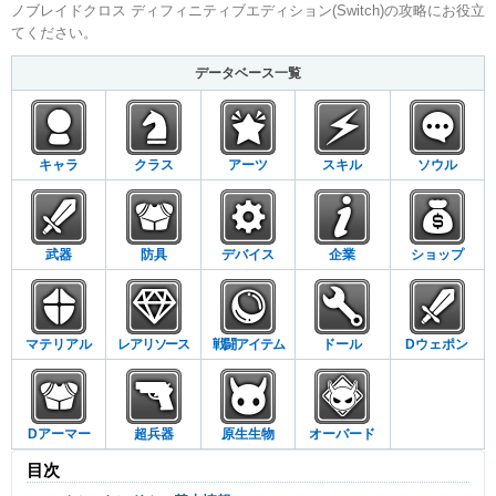
ノブレイドクロス ディフィニティブエディション(Switch)の攻略にお役立
てください。
データベース一覧
キャラ
クラス
アーツ
スキル
ソウル
武器
防具
デバイス
企業
ショップ
マテリアル
レアリソース
戦闘アイテム
ドール
Dウェポン
Dアーマー
超兵器
原生生物
オーバード
目次