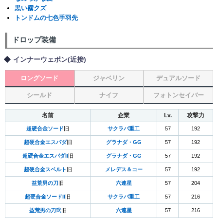
黒い霧クズ
トンドムの七色手羽先
ドロップ装備
インナーウェポン(近接)
ロングソード
ジャベリン
デュアルソード
シールド
ナイフ
フォトンセイバー
名前
企業
Lv.
攻撃力
超硬合金ソード
旧
サクラバ重工
57
192
超硬合金エスパダ
旧
グラナダ・GG
57
192
超硬合金エスパダII
旧
グラナダ・GG
57
192
超硬合金スベルト
旧
メレデス＆コー
57
192
益荒男の刀
旧
六連星
57
204
超硬合金ソードII
旧
サクラバ重工
57
216
益荒男の刀弐
旧
六連星
57
216