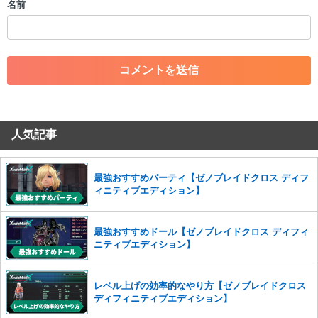
名前
・一度削除された投稿を再び投稿すること
・外部サイトへの誘導や宣伝
・アカウントの売買など金銭が絡む内容の投稿
・各ゲームのネタバレを含む内容の投稿
・その他、管理者が不適切と判断した投稿
コメントの削除につきましては下記フォームより申請をいた
だけますでしょうか。
人気記事
コメントの削除を申請する
※投稿内容を確認後、順次対応さ
せていただきます。ご了承ください。
※一度削除したコメントは復元ができませんのでご注意くだ
最強おすすめパーティ【ゼノブレイドクロス ディフ
さい。
ィニティブエディション】
また、過度な利用規約の違反や、弊社に損害の及ぶ内容の書き込みがあ
った場合は、法的措置をとらせていただく場合もございますので、あら
最強おすすめドール【ゼノブレイドクロス ディフィ
かじめご理解くださいませ。
ニティブエディション】
レベル上げの効率的なやり方【ゼノブレイドクロス
ディフィニティブエディション】