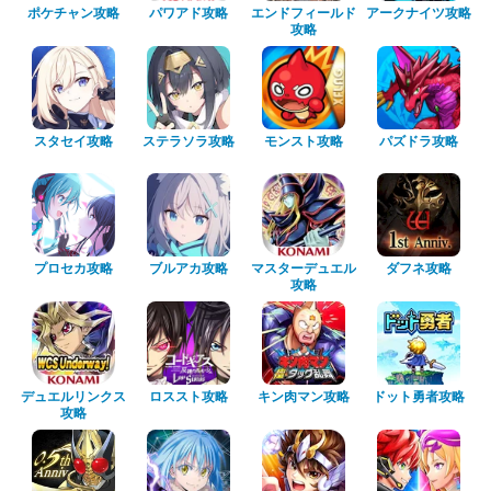
ポケチャン攻略
パワアド攻略
エンドフィールド
アークナイツ攻略
攻略
スタセイ攻略
ステラソラ攻略
モンスト攻略
パズドラ攻略
プロセカ攻略
ブルアカ攻略
マスターデュエル
ダフネ攻略
攻略
デュエルリンクス
ロススト攻略
キン肉マン攻略
ドット勇者攻略
攻略