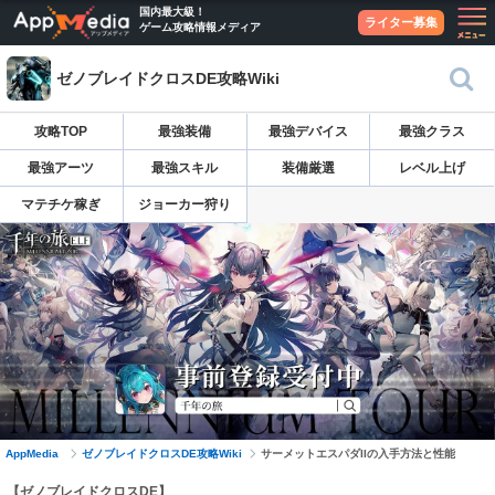
国内最大級！
ライター募集
ゲーム攻略情報メディア
ゼノブレイドクロスDE攻略Wiki
攻略TOP
最強装備
最強デバイス
最強クラス
最強アーツ
最強スキル
装備厳選
レベル上げ
マテチケ稼ぎ
ジョーカー狩り
AppMedia
ゼノブレイドクロスDE攻略Wiki
サーメットエスパダIIの入手方法と性能
【ゼノブレイドクロスDE】