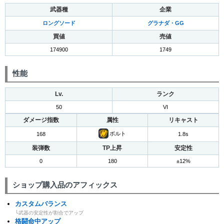
武器種
企業
ロングソード
グラナダ・GG
買値
売値
174900
1749
性能
Lv.
ランク
50
VI
ダメージ指数
属性
リキャスト
ボルト
168
1.8s
装弾数
TP上昇
安定性
0
180
±12%
ショップ購入品のアフィックス
カスタムバランス
└武器の安定性が割合でアップ
格闘命中アップ