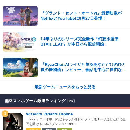
『グランド・セフト・オートVI』最新映像が
NetflixとYouTubeに8月27日登場！
14年ぶりのシリーズ完全新作『幻想水滸伝
STAR LEAP』が本日から配信開始！
『RyzaChat:AIライザと創るあなただけのひと
夏の夢物語』レビュー。会話を中心に自由な冒
険を進めていくシステムはこれまでにない新鮮
な体験が楽しめる【先行プレイレポート】
最新ゲームニュースをもっと見る
無料スマホゲーム厳選ランキング
【PR】
1
Wizardry Variants Daphne
『FFXI』コラボ中、限定キャラが無料ゲット可能！一歩進むたびに生
死を賭ける、本格ダンジョンRPG！