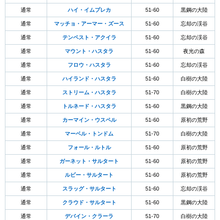
通常
ハイ・イムプレカ
51-60
黒鋼の大陸
通常
マッチョ・アーマー・ズース
51-60
忘却の渓谷
通常
テンペスト・アクイラ
51-60
忘却の渓谷
通常
マウント・ハスタラ
51-60
夜光の森
通常
フロウ・ハスタラ
51-60
忘却の渓谷
通常
ハイランド・ハスタラ
51-60
白樹の大陸
通常
ストリーム・ハスタラ
51-70
白樹の大陸
通常
トルネード・ハスタラ
51-60
黒鋼の大陸
通常
カーマイン・ウスペル
51-60
原初の荒野
通常
マーベル・トンドム
51-70
白樹の大陸
通常
フォール・ルトル
51-60
原初の荒野
通常
ガーネット・サルタート
51-60
原初の荒野
通常
ルビー・サルタート
51-60
原初の荒野
通常
スラッグ・サルタート
51-60
忘却の渓谷
通常
クラウド・サルタート
51-60
黒鋼の大陸
通常
デバイン・クラーラ
51-70
白樹の大陸