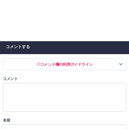
コメントする
コメント欄の利用ガイドライン
コメント
以下の書き込みを禁止とし、場合によってはコメント削除や書き込み制
限を行う可能性がございます。 あらかじめご了承ください。
・公序良俗に反する投稿
・スパムなど、記事内容と関係のない投稿
・誰かになりすます行為
・個人情報の投稿や、他者のプライバシーを侵害する投稿
名前
・一度削除された投稿を再び投稿すること
・外部サイトへの誘導や宣伝