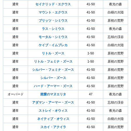
通常
セイクリッド・エクウス
41-50
夜光の森
通常
マウント・エクウス
41-50
白樹の大陸
通常
ブリッツ・シミウス
41-50
原初の荒野
通常
ラス・シミウス
41-50
夜光の森
通常
モータル・シミウス
41-50
忘却の渓谷
通常
ケイブ・イムプレカ
41-50
白樹の大陸
通常
リトル・ズース
1-50
原初の荒野
通常
リトル・フェミナ・ズース
1-50
原初の荒野
通常
シルバー・フェミナ・ズース
41-50
原初の荒野
通常
シルバー・ズース
41-50
原初の荒野
通常
ハード・アーマー・ズース
41-50
原初の荒野
オーバード
慈愛のマヌエリタ
47
夜光の森
通常
アダマン・アーマー・ズース
41-50
忘却の渓谷
通常
ストレイ・オウィス
41-50
夜光の森
通常
ネイティブ・オウィス
41-50
白樹の大陸
通常
スカイ・アクイラ
41-50
原初の荒野