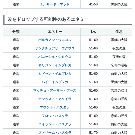
通常
ミルサード・マッド
41-50
黒鋼の大陸
改をドロップする可能性のあるエネミー
分類
エネミー
Lv.
生息
通常
ボルカノン・ウニコル
51-60
黒鋼の大陸
通常
サンクチュアリ・エクウス
51-60
夜光の森
通常
パニッシュ・シミウス
51-60
夜光の森
通常
オリジン・イムプレカ
51-60
忘却の渓谷
通常
ヒドゥン・イムプレカ
51-60
白樹の大陸
通常
ハイ・イムプレカ
51-60
黒鋼の大陸
通常
マッチョ・アーマー・ズース
51-60
忘却の渓谷
通常
テンペスト・アクイラ
51-60
忘却の渓谷
通常
マウント・ハスタラ
51-60
夜光の森
通常
フロウ・ハスタラ
51-60
忘却の渓谷
通常
ハイランド・ハスタラ
51-60
白樹の大陸
通常
ストリーム・ハスタラ
51-70
白樹の大陸