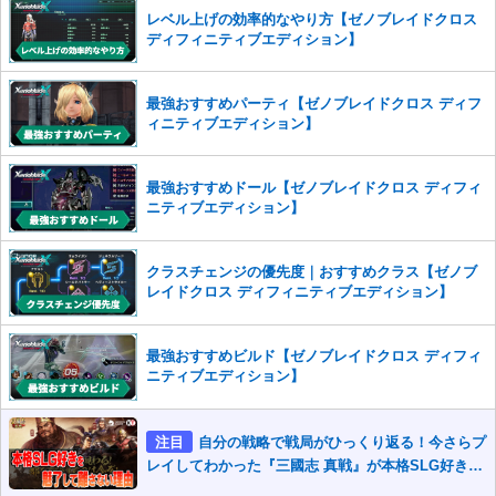
※一度削除したコメントは復元ができませんのでご注意くだ
レベル上げの効率的なやり方【ゼノブレイドクロス
さい。
ディフィニティブエディション】
また、過度な利用規約の違反や、弊社に損害の及ぶ内容の書き込みがあ
った場合は、法的措置をとらせていただく場合もございますので、あら
最強おすすめパーティ【ゼノブレイドクロス ディフ
かじめご理解くださいませ。
ィニティブエディション】
最強おすすめドール【ゼノブレイドクロス ディフィ
ニティブエディション】
クラスチェンジの優先度｜おすすめクラス【ゼノブ
レイドクロス ディフィニティブエディション】
最強おすすめビルド【ゼノブレイドクロス ディフィ
ニティブエディション】
注目
自分の戦略で戦局がひっくり返る！今さらプ
レイしてわかった『三國志 真戦』が本格SLG好きを
魅了して離さないワケ