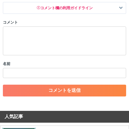
コメント欄の利用ガイドライン
コメント
以下の書き込みを禁止とし、場合によってはコメント削除や書き込み制
限を行う可能性がございます。 あらかじめご了承ください。
・公序良俗に反する投稿
・スパムなど、記事内容と関係のない投稿
・誰かになりすます行為
・個人情報の投稿や、他者のプライバシーを侵害する投稿
名前
・一度削除された投稿を再び投稿すること
・外部サイトへの誘導や宣伝
・アカウントの売買など金銭が絡む内容の投稿
・各ゲームのネタバレを含む内容の投稿
・その他、管理者が不適切と判断した投稿
コメントの削除につきましては下記フォームより申請をいた
だけますでしょうか。
人気記事
コメントの削除を申請する
※投稿内容を確認後、順次対応さ
せていただきます。ご了承ください。