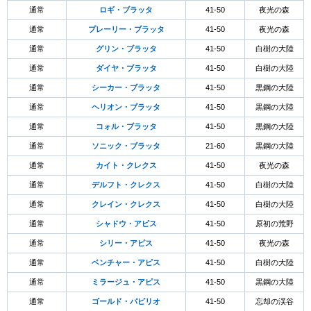
通常
ロギ・ブラッタ
41-50
夜光の森
通常
プレーリー・ブラッタ
41-50
夜光の森
通常
グリン・ブラッタ
41-50
白樹の大陸
通常
ダイヤ・ブラッタ
41-50
白樹の大陸
通常
シーカー・ブラッタ
41-50
黒鋼の大陸
通常
ヘリオン・ブラッタ
41-50
黒鋼の大陸
通常
コォル・ブラッタ
41-50
黒鋼の大陸
通常
ソニック・ブラッタ
21-60
黒鋼の大陸
通常
カイト・クレクス
41-50
夜光の森
通常
デルフト・クレクス
41-50
白樹の大陸
通常
クレイン・クレクス
41-50
白樹の大陸
通常
シャドウ・アピス
41-50
原初の荒野
通常
シリー・アピス
41-50
夜光の森
通常
ベンチャー・アピス
41-50
白樹の大陸
通常
ミラージュ・アピス
41-50
黒鋼の大陸
通常
ゴールド・パピリオ
41-50
忘却の渓谷