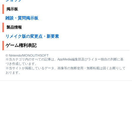
掲示板
雑談・質問掲示板
製品情報
リメイク版の変更点・新要素
ゲーム権利表記
© Nintendo/MONOLITHSOFT
※当カテゴリ内のすべての記事は、AppMedia編集部及びライター独自の判断に基
づき作成しています。
※当サイトが掲載しているデータ、画像等の無断使用・無断転載は固くお断りして
おります。