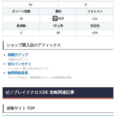
50
VI
ダメージ指数
属性
リキャスト
物理
49
1.0s
装弾数
TP上昇
安定性
0
88
±3%
ショップ購入品のアフィックス
格闘力アップ
└格闘力がアップ
会心インセクト
└インセクト属への会心率がアップ
物理弱体延長
└アーツで与えた『物理耐性ダウン』の効果時間が増加
ゼノブレイドクロスDE 攻略関連記事
攻略サイト TOP