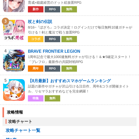
育成×箱庭経営のドット絵放置RPG
新作
RPG
無料
3
杖と剣の伝説
8/16~『ぼざろ』コラボ決定！ログインだけで毎日無料10連ガチャが
引ける！剣と魔法で戦う放置RPG
コラボ
RPG
無料
4
BRAVE FRONTIER LEGION
1周年記念で最大1000連無料ガチャが引ける！＆★5確定スタート！
「ブレフロ」最新作の共闘対戦RPG
周年
RPG
無料
5
【8月最新】おすすめスマホゲームランキング
話題の新作やガチャが沢山引ける注目作、周年&コラボ開催タイト
ル、リセマラおすすめなどを完全網羅！
特集
無料
攻略情報
攻略チャート
攻略チャート一覧