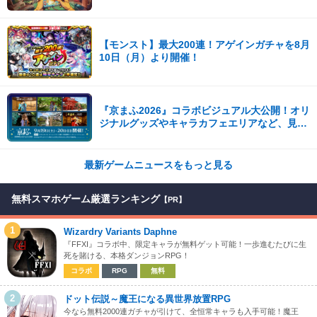
Steamで配信開始
【モンスト】最大200連！アゲインガチャを8月
10日（月）より開催！
『京まふ2026』コラボビジュアル大公開！オリ
ジナルグッズやキャラカフェエリアなど、見ど
ころ満載！！
最新ゲームニュースをもっと見る
無料スマホゲーム厳選ランキング
【PR】
1
Wizardry Variants Daphne
『FFXI』コラボ中、限定キャラが無料ゲット可能！一歩進むたびに生
死を賭ける、本格ダンジョンRPG！
コラボ
RPG
無料
2
ドット伝説～魔王になる異世界放置RPG
今なら無料2000連ガチャが引けて、全恒常キャラも入手可能！魔王