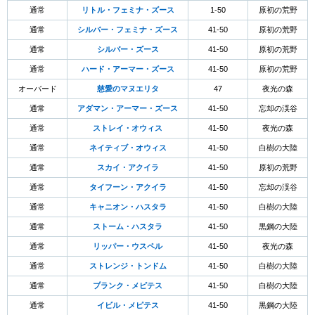
通常
リトル・フェミナ・ズース
1-50
原初の荒野
通常
シルバー・フェミナ・ズース
41-50
原初の荒野
通常
シルバー・ズース
41-50
原初の荒野
通常
ハード・アーマー・ズース
41-50
原初の荒野
オーバード
慈愛のマヌエリタ
47
夜光の森
通常
アダマン・アーマー・ズース
41-50
忘却の渓谷
通常
ストレイ・オウィス
41-50
夜光の森
通常
ネイティブ・オウィス
41-50
白樹の大陸
通常
スカイ・アクイラ
41-50
原初の荒野
通常
タイフーン・アクイラ
41-50
忘却の渓谷
通常
キャニオン・ハスタラ
41-50
白樹の大陸
通常
ストーム・ハスタラ
41-50
黒鋼の大陸
通常
リッパー・ウスペル
41-50
夜光の森
通常
ストレンジ・トンドム
41-50
白樹の大陸
通常
プランク・メピテス
41-50
白樹の大陸
通常
イビル・メピテス
41-50
黒鋼の大陸