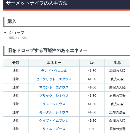
サーメットナイフの入手方法
購入
ショップ
価格：127200
旧をドロップする可能性のあるエネミー
分類
エネミー
Lv.
生息
通常
ランド・ウニコル
41-50
黒鋼の大陸
通常
セイクリッド・エクウス
41-50
夜光の森
通常
マウント・エクウス
41-50
白樹の大陸
通常
ブリッツ・シミウス
41-50
原初の荒野
通常
ラス・シミウス
41-50
夜光の森
通常
モータル・シミウス
41-50
忘却の渓谷
通常
ケイブ・イムプレカ
41-50
白樹の大陸
通常
リトル・ズース
1-50
原初の荒野