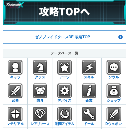
ゼノブレイドクロスDE 攻略TOP
データベース一覧
キャラ
クラス
アーツ
スキル
ソウル
武器
防具
デバイス
企業
ショップ
マテリアル
レアリソース
戦闘アイテム
ドール
Dウェポン