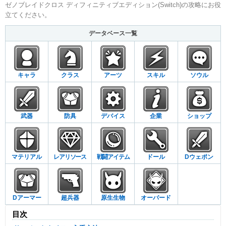
ゼノブレイドクロス ディフィニティブエディション(Switch)の攻略にお役
立てください。
データベース一覧
キャラ
クラス
アーツ
スキル
ソウル
武器
防具
デバイス
企業
ショップ
マテリアル
レアリソース
戦闘アイテム
ドール
Dウェポン
Dアーマー
超兵器
原生生物
オーバード
目次