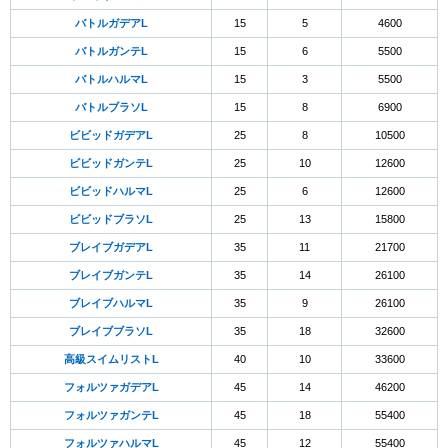
バトルガデアL
15
5
4600
バトルガンテL
15
6
5500
バトルハルマL
15
3
5500
バトルブラソL
15
8
6900
ビビッドガデアL
25
8
10500
ビビッドガンテL
25
10
12600
ビビッドハルマL
25
6
12600
ビビッドブラソL
25
13
15800
ブレイブガデアL
35
11
21700
ブレイブガンテL
35
14
26100
ブレイブハルマL
35
9
26100
ブレイブブラソL
35
18
32600
高級スイムリストL
40
10
33600
フォルツァガデアL
45
14
46200
フォルツァガンテL
45
18
55400
フォルツァハルマL
45
12
55400