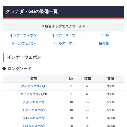
グラナダ・GGの装備一覧
▼項目タップでスクロール▼
インナーウェポン
インナースーツ
ドール
ドールウェポン
ドールアーマー
超兵器
インナーウェポン
ロングソード
名前
Lv
攻撃
買値
アイアンエスパダ
1
48
3300
アイアンエスパダII
1
48
3300
チタンエスパダ
10
72
5900
チタンエスパダII
10
72
5900
クロムエスパダ
20
96
16500
クロムエスパダII
20
96
16500