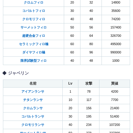
クロムフィロ
20
32
14800
コバルトフィロ
30
40
35600
クロモリフィロ
40
48
74200
サーメットフィロ
50
56
157400
超硬合金フィロ
60
64
326700
セラミックフィロ極
60
80
495000
ダイヤフィロ極
60
96
990000
限界試験型フィロ
40
48
1000
ジャベリン
名前
Lv
攻撃
買値
アイアンランサ
1
78
4200
チタンランサ
10
117
7700
クロムランサ
20
156
21400
コバルトランサ
30
195
51400
クロモリランサ
40
234
107200