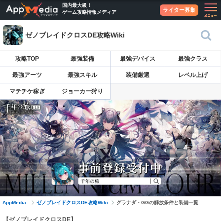
国内最大級！
ライター募集
ゲーム攻略情報メディア
ゼノブレイドクロスDE攻略Wiki
攻略TOP
最強装備
最強デバイス
最強クラス
最強アーツ
最強スキル
装備厳選
レベル上げ
マテチケ稼ぎ
ジョーカー狩り
AppMedia
ゼノブレイドクロスDE攻略Wiki
グラナダ・GGの解放条件と装備一覧
【ゼノブレイドクロスDE】