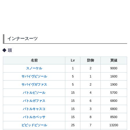
インナースーツ
頭
名前
Lv
防御
買値
スノーケル
1
2
9000
サバイヴビソール
5
1
1600
サバイヴガファス
5
2
1900
バトルビソール
15
4
5700
バトルガファス
15
6
6800
バトルキャスコ
15
3
6800
バトルカベッサ
15
8
8500
ビビッドビソール
25
7
13200