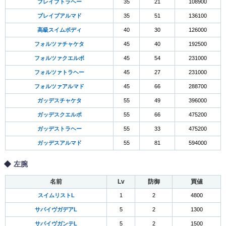
ブレイブトラヘー
35
21
108900
ブレイブアルマド
35
51
136100
高級スイムボディ
40
30
126000
フォルツァチャケタ
45
40
192500
フォルツァクエルポ
45
54
231000
フォルツァトラヘー
45
27
231000
フォルツァアルマド
45
66
288700
ガッデスチャケタ
55
49
396000
ガッデスクエルポ
55
66
475200
ガッデストラヘー
55
33
475200
ガッデスアルマド
55
81
594000
左腕
名前
Lv
防御
買値
スイムリストL
1
2
4800
サバイヴガデアL
5
2
1300
サバイヴガンテL
5
2
1500