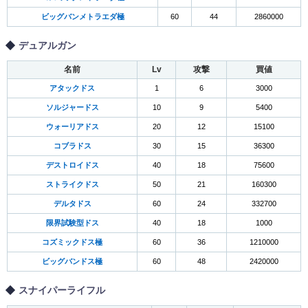
ビッグバンメトラエダ極
60
44
2860000
デュアルガン
名前
Lv
攻撃
買値
アタックドス
1
6
3000
ソルジャードス
10
9
5400
ウォーリアドス
20
12
15100
コブラドス
30
15
36300
デストロイドス
40
18
75600
ストライクドス
50
21
160300
デルタドス
60
24
332700
限界試験型ドス
40
18
1000
コズミックドス極
60
36
1210000
ビッグバンドス極
60
48
2420000
スナイパーライフル