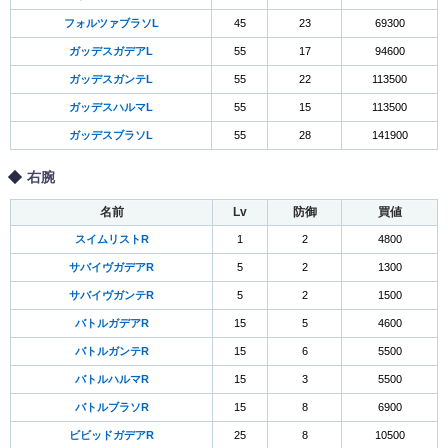
フォルツァブラソL
45
23
69300
ガッデスガデアL
55
17
94600
ガッデスガンテL
55
22
113500
ガッデスハルマL
55
15
113500
ガッデスブラソL
55
28
141900
右腕
名前
Lv
防御
買値
スイムリストR
1
2
4800
サバイヴガデアR
5
2
1300
サバイヴガンテR
5
2
1500
バトルガデアR
15
5
4600
バトルガンテR
15
6
5500
バトルハルマR
15
3
5500
バトルブラソR
15
8
6900
ビビッドガデアR
25
8
10500