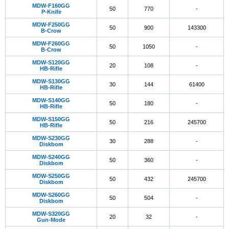
MDW-F160GG
50
770
-
P-Knife
MDW-F250GG
50
900
143300
B-Crow
MDW-F260GG
50
1050
-
B-Crow
MDW-S120GG
20
108
-
HB-Rifle
MDW-S130GG
30
144
61400
HB-Rifle
MDW-S140GG
50
180
-
HB-Rifle
MDW-S150GG
50
216
245700
HB-Rifle
MDW-S230GG
30
288
-
Diskbom
MDW-S240GG
50
360
-
Diskbom
MDW-S250GG
50
432
245700
Diskbom
MDW-S260GG
50
504
-
Diskbom
MDW-S320GG
20
32
-
Gun-Mode