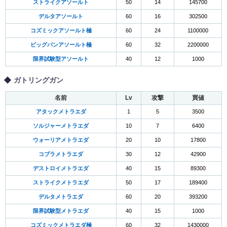
ストライクアソールト
50
14
145700
デルタアソールト
60
16
302500
コズミックアソールト極
60
24
1100000
ビッグバンアソールト極
60
32
2200000
限界試験型アソールト
40
12
1000
ガトリングガン
名前
Lv
攻撃
買値
アタックメトラエダ
1
5
3500
ソルジャーメトラエダ
10
7
6400
ウォーリアメトラエダ
20
10
17800
コブラメトラエダ
30
12
42900
デストロイメトラエダ
40
15
89300
ストライクメトラエダ
50
17
189400
デルタメトラエダ
60
20
393200
限界試験型メトラエダ
40
15
1000
コズミックメトラエダ極
60
32
1430000