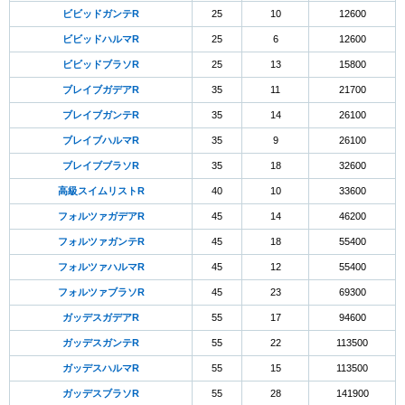
ビビッドガンテR
25
10
12600
ビビッドハルマR
25
6
12600
ビビッドブラソR
25
13
15800
ブレイブガデアR
35
11
21700
ブレイブガンテR
35
14
26100
ブレイブハルマR
35
9
26100
ブレイブブラソR
35
18
32600
高級スイムリストR
40
10
33600
フォルツァガデアR
45
14
46200
フォルツァガンテR
45
18
55400
フォルツァハルマR
45
12
55400
フォルツァブラソR
45
23
69300
ガッデスガデアR
55
17
94600
ガッデスガンテR
55
22
113500
ガッデスハルマR
55
15
113500
ガッデスブラソR
55
28
141900