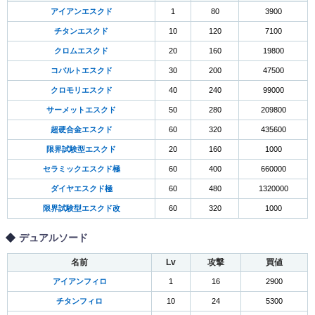
アイアンエスクド
1
80
3900
チタンエスクド
10
120
7100
クロムエスクド
20
160
19800
コバルトエスクド
30
200
47500
クロモリエスクド
40
240
99000
サーメットエスクド
50
280
209800
超硬合金エスクド
60
320
435600
限界試験型エスクド
20
160
1000
セラミックエスクド極
60
400
660000
ダイヤエスクド極
60
480
1320000
限界試験型エスクド改
60
320
1000
デュアルソード
名前
Lv
攻撃
買値
アイアンフィロ
1
16
2900
チタンフィロ
10
24
5300