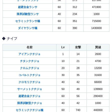
サーメットランサ
50
273
227300
超硬合金ランサ
60
312
471900
限界試験型ランサ
40
234
1000
セラミックランサ極
60
351
715000
ダイヤランサ極
60
390
1430000
ナイフ
名前
Lv
攻撃
買値
アイアンクチジョ
1
14
2600
チタンクチジョ
10
21
4700
クロムクチジョ
20
28
13200
コバルトクチジョ
30
35
31600
クロモリクチジョ
40
42
66000
サーメットクチジョ
50
49
139900
超硬合金クチジョ
60
56
290400
限界試験型クチジョ
40
42
1000
セラミッククチジョ極
60
740
440000