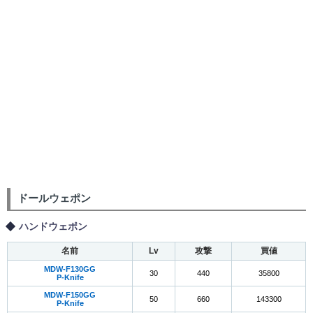
ドールウェポン
ハンドウェポン
名前
Lv
攻撃
買値
MDW-F130GG
30
440
35800
P-Knife
MDW-F150GG
50
660
143300
P-Knife