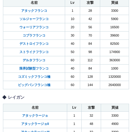
名前
Lv
攻撃
買値
アタックフランコ
1
28
3300
ソルジャーフランコ
10
42
5900
ウォーリアフランコ
20
56
16500
コブラフランコ
30
70
39600
デストロイフランコ
40
84
82500
ストライクフランコ
50
98
174900
デルタフランコ
60
112
363000
限界試験型フランコ
40
84
1000
コズミックフランコ極
60
128
1320000
ビッグバンフランコ極
60
144
2640000
レイガン
名前
Lv
攻撃
買値
アタックラージョ
1
32
3300
アタックラージョII
1
48
4900