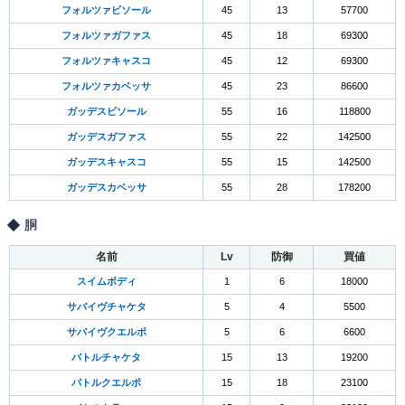
フォルツァビソール
45
13
57700
フォルツァガファス
45
18
69300
フォルツァキャスコ
45
12
69300
フォルツァカベッサ
45
23
86600
ガッデスビソール
55
16
118800
ガッデスガファス
55
22
142500
ガッデスキャスコ
55
15
142500
ガッデスカベッサ
55
28
178200
胴
名前
Lv
防御
買値
スイムボディ
1
6
18000
サバイヴチャケタ
5
4
5500
サバイヴクエルポ
5
6
6600
バトルチャケタ
15
13
19200
バトルクエルポ
15
18
23100