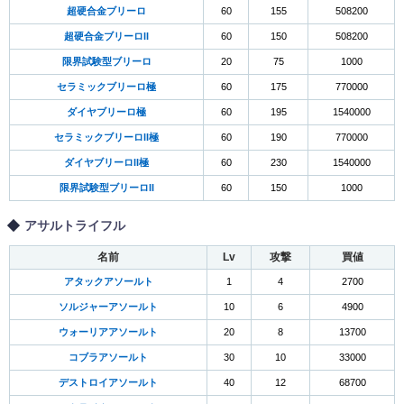
超硬合金ブリーロ
60
155
508200
超硬合金ブリーロII
60
150
508200
限界試験型ブリーロ
20
75
1000
セラミックブリーロ極
60
175
770000
ダイヤブリーロ極
60
195
1540000
セラミックブリーロII極
60
190
770000
ダイヤブリーロII極
60
230
1540000
限界試験型ブリーロII
60
150
1000
アサルトライフル
名前
Lv
攻撃
買値
アタックアソールト
1
4
2700
ソルジャーアソールト
10
6
4900
ウォーリアアソールト
20
8
13700
コブラアソールト
30
10
33000
デストロイアソールト
40
12
68700