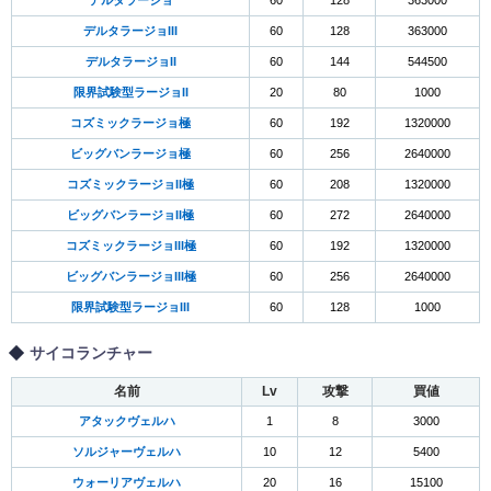
デルタラージョ
60
128
363000
デルタラージョIII
60
128
363000
デルタラージョII
60
144
544500
限界試験型ラージョII
20
80
1000
コズミックラージョ極
60
192
1320000
ビッグバンラージョ極
60
256
2640000
コズミックラージョII極
60
208
1320000
ビッグバンラージョII極
60
272
2640000
コズミックラージョIII極
60
192
1320000
ビッグバンラージョIII極
60
256
2640000
限界試験型ラージョIII
60
128
1000
サイコランチャー
名前
Lv
攻撃
買値
アタックヴェルハ
1
8
3000
ソルジャーヴェルハ
10
12
5400
ウォーリアヴェルハ
20
16
15100