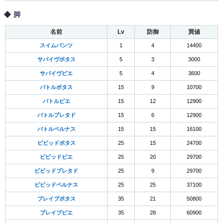
脚
名前
Lv
防御
買値
スイムパンツ
1
4
14400
サバイヴボタス
5
3
3000
サバイヴピエ
5
4
3600
バトルボタス
15
9
10700
バトルピエ
15
12
12900
バトルプレタド
15
6
12900
バトルペルナス
15
15
16100
ビビッドボタス
25
15
24700
ビビッドピエ
25
20
29700
ビビッドプレタド
25
9
29700
ビビッドペルナス
25
25
37100
ブレイブボタス
35
21
50800
ブレイブピエ
35
28
60900