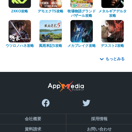
2XKO攻略
デモエクTS攻略
牧場物語グランド
メタルギアデルタ
バザール攻略
攻略
ウツロノハネ攻略
風雨来記5攻略
メカブレイク攻略
デススト2攻略
もっとみる
会社概要
採用情報
資料請求
お問い合わせ