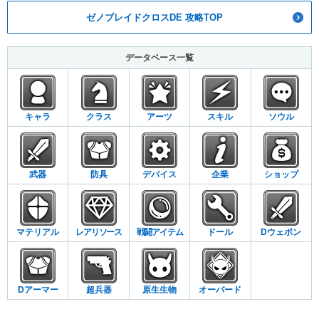
ゼノブレイドクロスDE 攻略TOP
データベース一覧
キャラ
クラス
アーツ
スキル
ソウル
武器
防具
デバイス
企業
ショップ
マテリアル
レアリソース
戦闘アイテム
ドール
Dウェポン
Dアーマー
超兵器
原生生物
オーバード