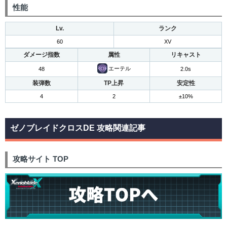
性能
Lv.
ランク
60
XV
ダメージ指数
属性
リキャスト
エーテル
48
2.0s
装弾数
TP上昇
安定性
4
2
±10%
ゼノブレイドクロスDE 攻略関連記事
攻略サイト TOP