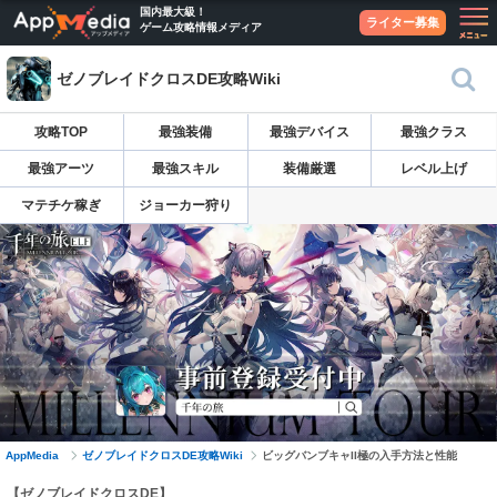
国内最大級！
ライター募集
ゲーム攻略情報メディア
ゼノブレイドクロスDE攻略Wiki
攻略TOP
最強装備
最強デバイス
最強クラス
最強アーツ
最強スキル
装備厳選
レベル上げ
マテチケ稼ぎ
ジョーカー狩り
AppMedia
ゼノブレイドクロスDE攻略Wiki
ビッグバンブキャII極の入手方法と性能
【ゼノブレイドクロスDE】