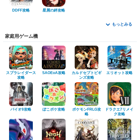
DDFF攻略
星屑の絆攻略
もっとみる
家庭用ゲーム機
スプラレイダース
SAOEoA攻略
カルドセプトビギ
エリオット攻略
攻略
ンズ攻略
バイオ9攻略
ぽこポケ攻略
ポケモンFRLG攻
ドラクエ7リメイ
略
ク攻略