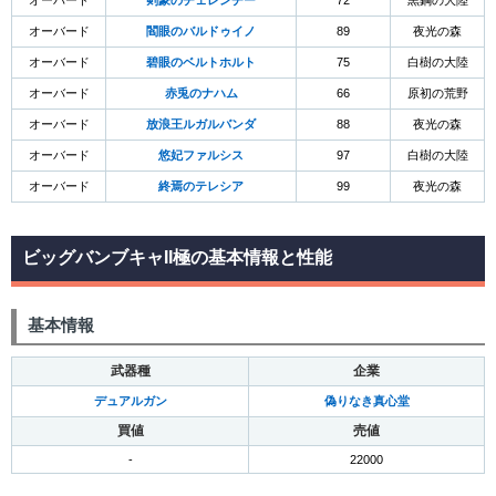
オーバード
剣豪のチェレンチー
72
黒鋼の大陸
オーバード
閻眼のバルドゥイノ
89
夜光の森
オーバード
碧眼のベルトホルト
75
白樹の大陸
オーバード
赤兎のナハム
66
原初の荒野
オーバード
放浪王ルガルバンダ
88
夜光の森
オーバード
悠妃ファルシス
97
白樹の大陸
オーバード
終焉のテレシア
99
夜光の森
ビッグバンブキャII極の基本情報と性能
基本情報
武器種
企業
デュアルガン
偽りなき真心堂
買値
売値
-
22000