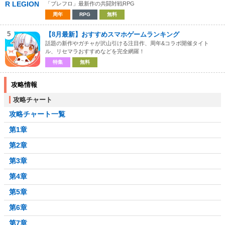
「ブレフロ」最新作の共闘対戦RPG
周年
RPG
無料
5
【8月最新】おすすめスマホゲームランキング
話題の新作やガチャが沢山引ける注目作、周年&コラボ開催タイト
ル、リセマラおすすめなどを完全網羅！
特集
無料
攻略情報
攻略チャート
攻略チャート一覧
第1章
第2章
第3章
第4章
第5章
第6章
第7章