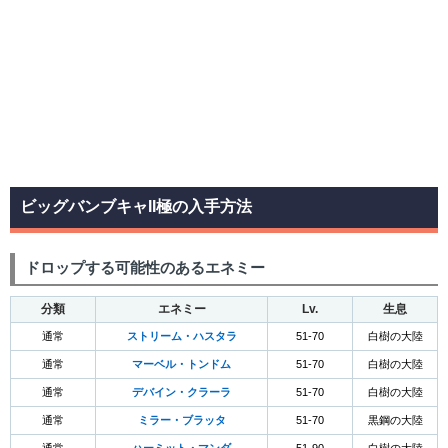
ビッグバンブキャII極の入手方法
ドロップする可能性のあるエネミー
分類
エネミー
Lv.
生息
通常
ストリーム・ハスタラ
51-70
白樹の大陸
通常
マーベル・トンドム
51-70
白樹の大陸
通常
デバイン・クラーラ
51-70
白樹の大陸
通常
ミラー・ブラッタ
51-70
黒鋼の大陸