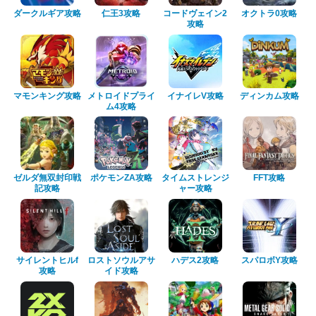
ダークルギア攻略
仁王3攻略
コードヴェイン2
オクトラ0攻略
攻略
マモンキング攻略
メトロイドプライ
イナイレV攻略
ディンカム攻略
ム4攻略
ゼルダ無双封印戦
ポケモンZA攻略
タイムストレンジ
FFT攻略
記攻略
ャー攻略
サイレントヒルf
ロストソウルアサ
ハデス2攻略
スパロボY攻略
攻略
イド攻略