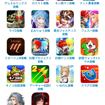
デュエルリンクス
ロススト攻略
キン肉マン攻略
ドット勇者攻略
攻略
ライD攻略
まおりゅう攻略
星矢ジャスティス
フェスバ攻略
攻略
リネージュM攻略
白猫プロジェクト
白猫テニス攻略
妖怪ウォッチ1ス
攻略
マホ攻略
キノコ伝説攻略
アーチャー伝説2
いせのん攻略
スマグロ攻略
攻略