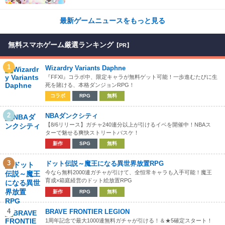
最新ゲームニュースをもっと見る
無料スマホゲーム厳選ランキング
【PR】
1
Wizardry Variants Daphne
『FFXI』コラボ中、限定キャラが無料ゲット可能！一歩進むたびに生
死を賭ける、本格ダンジョンRPG！
コラボ
RPG
無料
2
NBAダンクシティ
【8/6リリース】ガチャ240連分以上が引けるイベを開催中！NBAス
ターで魅せる爽快ストリートバスケ！
新作
SPG
無料
3
ドット伝説～魔王になる異世界放置RPG
今なら無料2000連ガチャが引けて、全恒常キャラも入手可能！魔王
育成×箱庭経営のドット絵放置RPG
新作
RPG
無料
4
BRAVE FRONTIER LEGION
1周年記念で最大1000連無料ガチャが引ける！＆★5確定スタート！