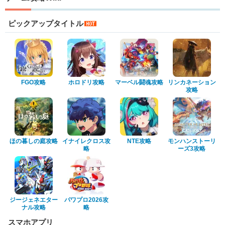
ピックアップタイトル
FGO攻略
ホロドリ攻略
マーベル闘魂攻略
リンカネーション
攻略
ほの暮しの庭攻略
イナイレクロス攻
NTE攻略
モンハンストーリ
略
ーズ3攻略
ジージェネエター
パワプロ2026攻
ナル攻略
略
スマホアプリ