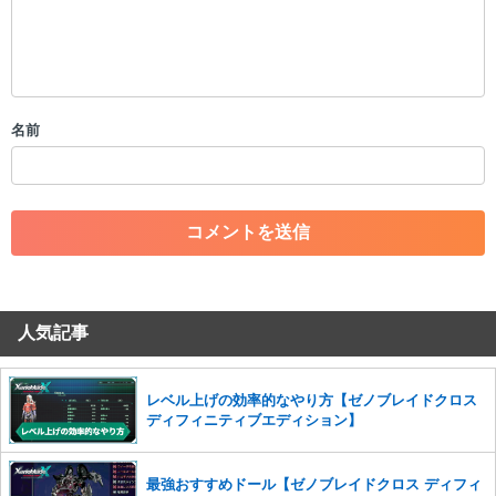
限を行う可能性がございます。 あらかじめご了承ください。
・公序良俗に反する投稿
・スパムなど、記事内容と関係のない投稿
・誰かになりすます行為
・個人情報の投稿や、他者のプライバシーを侵害する投稿
名前
・一度削除された投稿を再び投稿すること
・外部サイトへの誘導や宣伝
・アカウントの売買など金銭が絡む内容の投稿
・各ゲームのネタバレを含む内容の投稿
・その他、管理者が不適切と判断した投稿
コメントの削除につきましては下記フォームより申請をいた
だけますでしょうか。
人気記事
コメントの削除を申請する
※投稿内容を確認後、順次対応さ
せていただきます。ご了承ください。
※一度削除したコメントは復元ができませんのでご注意くだ
レベル上げの効率的なやり方【ゼノブレイドクロス
さい。
ディフィニティブエディション】
また、過度な利用規約の違反や、弊社に損害の及ぶ内容の書き込みがあ
った場合は、法的措置をとらせていただく場合もございますので、あら
最強おすすめドール【ゼノブレイドクロス ディフィ
かじめご理解くださいませ。