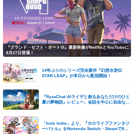
『グランド・セフト・オートVI』最新映像がNetflixとYouTubeに
8月27日登場！
14年ぶりのシリーズ完全新作『幻想水滸伝
STAR LEAP』が本日から配信開始！
『RyzaChat:AIライザと創るあなただけのひと
夏の夢物語』レビュー。会話を中心に自由な冒
険を進めていくシステムはこれまでにない新鮮
な体験が楽しめる【先行プレイレポート】
「holo Indie」より、『ホロライブファンタジ
ーバトル』をNintendo Switch・Steamで8月7
日発売！