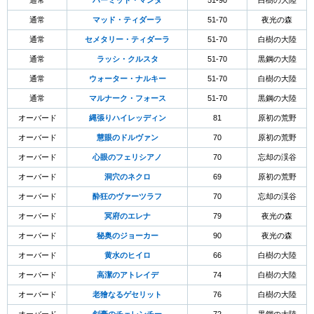
通常
ハーミット・マンダ
51-90
白樹の大陸
通常
マッド・ティダーラ
51-70
夜光の森
通常
セメタリー・ティダーラ
51-70
白樹の大陸
通常
ラッシ・クルスタ
51-70
黒鋼の大陸
通常
ウォーター・ナルキー
51-70
白樹の大陸
通常
マルナーク・フォース
51-70
黒鋼の大陸
オーバード
縄張りハイレッディン
81
原初の荒野
オーバード
慧眼のドルヴァン
70
原初の荒野
オーバード
心眼のフェリシアノ
70
忘却の渓谷
オーバード
洞穴のネクロ
69
原初の荒野
オーバード
酔狂のヴァーツラフ
70
忘却の渓谷
オーバード
冥府のエレナ
79
夜光の森
オーバード
秘奥のジョーカー
90
夜光の森
オーバード
黄水のヒイロ
66
白樹の大陸
オーバード
高潔のアトレイデ
74
白樹の大陸
オーバード
老獪なるゲセリット
76
白樹の大陸