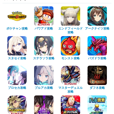
ポケチャン攻略
パワアド攻略
エンドフィールド
アークナイツ攻略
攻略
スタセイ攻略
ステラソラ攻略
モンスト攻略
パズドラ攻略
プロセカ攻略
ブルアカ攻略
マスターデュエル
ダフネ攻略
攻略