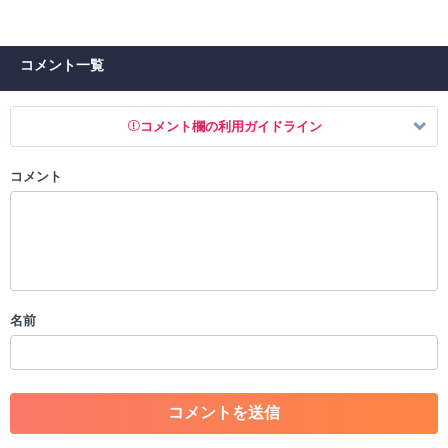
コメント一覧
コメント欄の利用ガイドライン
コメント
以下の書き込みを禁止とし、場合によってはコメント削除や書き込み制
限を行う可能性がございます。 あらかじめご了承ください。
・公序良俗に反する投稿
・スパムなど、記事内容と関係のない投稿
・誰かになりすます行為
・個人情報の投稿や、他者のプライバシーを侵害する投稿
名前
・一度削除された投稿を再び投稿すること
・外部サイトへの誘導や宣伝
・アカウントの売買など金銭が絡む内容の投稿
・各ゲームのネタバレを含む内容の投稿
・その他、管理者が不適切と判断した投稿
コメントの削除につきましては下記フォームより申請をいた