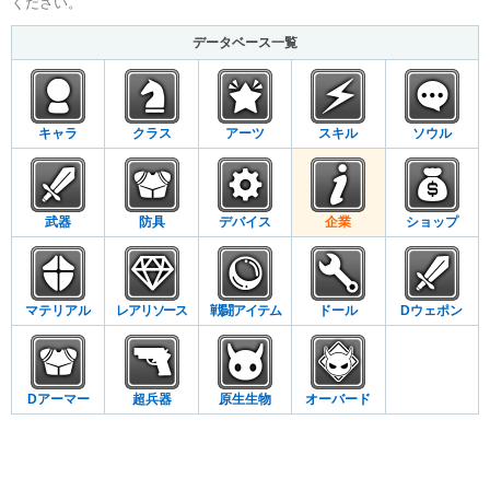
ください。
データベース一覧
キャラ
クラス
アーツ
スキル
ソウル
武器
防具
デバイス
企業
ショップ
マテリアル
レアリソース
戦闘アイテム
ドール
Dウェポン
Dアーマー
超兵器
原生生物
オーバード