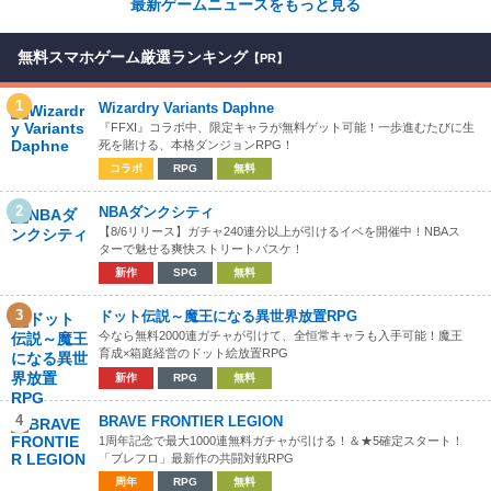
最新ゲームニュースをもっと見る
無料スマホゲーム厳選ランキング
【PR】
1
Wizardry Variants Daphne
『FFXI』コラボ中、限定キャラが無料ゲット可能！一歩進むたびに生
死を賭ける、本格ダンジョンRPG！
コラボ
RPG
無料
2
NBAダンクシティ
【8/6リリース】ガチャ240連分以上が引けるイベを開催中！NBAス
ターで魅せる爽快ストリートバスケ！
新作
SPG
無料
3
ドット伝説～魔王になる異世界放置RPG
今なら無料2000連ガチャが引けて、全恒常キャラも入手可能！魔王
育成×箱庭経営のドット絵放置RPG
新作
RPG
無料
4
BRAVE FRONTIER LEGION
1周年記念で最大1000連無料ガチャが引ける！＆★5確定スタート！
「ブレフロ」最新作の共闘対戦RPG
周年
RPG
無料