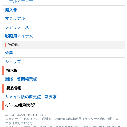
ドールアーマー
超兵器
マテリアル
レアリソース
戦闘用アイテム
その他
企業
ショップ
掲示板
雑談・質問掲示板
製品情報
リメイク版の変更点・新要素
ゲーム権利表記
© Nintendo/MONOLITHSOFT
※当カテゴリ内のすべての記事は、AppMedia編集部及びライター独自の判断に基
づき作成しています。