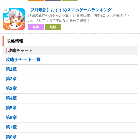
5
【8月最新】おすすめスマホゲームランキング
話題の新作やガチャが沢山引ける注目作、周年&コラボ開催タイト
ル、リセマラおすすめなどを完全網羅！
特集
無料
攻略情報
攻略チャート
攻略チャート一覧
第1章
第2章
第3章
第4章
第5章
第6章
第7章
第8章