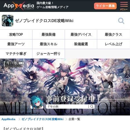
国内最大級！
ライター募集
ゲーム攻略情報メディア
ゼノブレイドクロスDE攻略Wiki
攻略TOP
最強装備
最強デバイス
最強クラス
最強アーツ
最強スキル
装備厳選
レベル上げ
マテチケ稼ぎ
ジョーカー狩り
AppMedia
ゼノブレイドクロスDE攻略Wiki
企業一覧
【ゼノブレイドクロスDE】