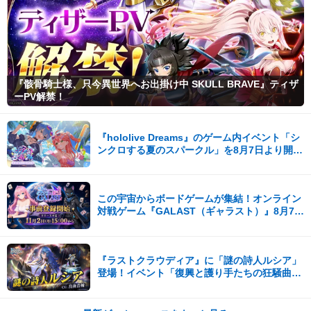
『骸骨騎士様、只今異世界へお出掛け中 SKULL BRAVE』ティザ
ーPV解禁！
『hololive Dreams』のゲーム内イベント「シ
ンクロする夏のスパークル」を8月7日より開
催！
この宇宙からボードゲームが集結！オンライン
対戦ゲーム『GALAST（ギャラスト）』8月7日
(金)より事前登録開始！
『ラストクラウディア』に「謎の詩人ルシア」
登場！イベント「復興と護り手たちの狂騒曲」
も開催中!!