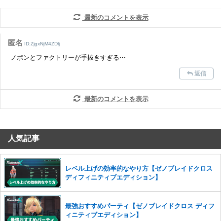
だけますでしょうか。
最新のコメントを表示
コメントの削除を申請する
※投稿内容を確認後、順次対応さ
せていただきます。ご了承ください。
匿名
ID:ZjgxNjM4ZDlj
※一度削除したコメントは復元ができませんのでご注意くだ
ノポンとファクトリーが手抜きすぎる⋯
さい。
返信
また、過度な利用規約の違反や、弊社に損害の及ぶ内容の書き込みがあ
った場合は、法的措置をとらせていただく場合もございますので、あら
かじめご理解くださいませ。
最新のコメントを表示
人気記事
レベル上げの効率的なやり方【ゼノブレイドクロス
ディフィニティブエディション】
最強おすすめパーティ【ゼノブレイドクロス ディフ
ィニティブエディション】