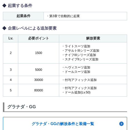
起業する条件
起業条件
・第3章で自動的に起業
企業レベルによる追加要素
Lv.
必要ポイント
解放要素
・ライトスーツ追加
・アサルトIIIシリーズ追加
2
1500
・ナイフIIIシリーズ追加
・スナイプIIシリーズ追加
・ヘヴィスーツ追加
3
5000
・ドールスーツ追加
4
30000
・付与アフィックス追加
・付与アフィックス追加
5
80000
・ドール追加(Lv.50)
グラナダ・GG
グラナダ・GGの解放条件と装備一覧