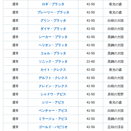
通常
ロギ・ブラッタ
41-50
夜光の森
通常
プレーリー・ブラッタ
41-50
夜光の森
通常
グリン・ブラッタ
41-50
白樹の大陸
通常
ダイヤ・ブラッタ
41-50
白樹の大陸
通常
シーカー・ブラッタ
41-50
黒鋼の大陸
通常
ヘリオン・ブラッタ
41-50
黒鋼の大陸
通常
コォル・ブラッタ
41-50
黒鋼の大陸
通常
ソニック・ブラッタ
21-60
黒鋼の大陸
通常
カイト・クレクス
41-50
夜光の森
通常
デルフト・クレクス
41-50
白樹の大陸
通常
クレイン・クレクス
41-50
白樹の大陸
通常
シャドウ・アピス
41-50
原初の荒野
通常
シリー・アピス
41-50
夜光の森
通常
ベンチャー・アピス
41-50
白樹の大陸
通常
ミラージュ・アピス
41-50
黒鋼の大陸
通常
ゴールド・パピリオ
41-50
忘却の渓谷