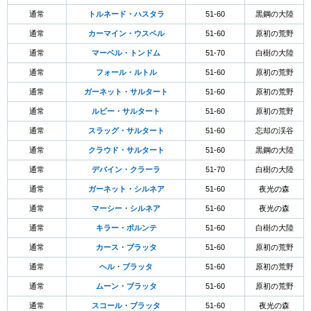
通常
トルネード・ハスタラ
51-60
黒鋼の大陸
通常
カーマイン・ウスペル
51-60
原初の荒野
通常
マーベル・トンドム
51-70
白樹の大陸
通常
フォール・ルトル
51-60
原初の荒野
通常
ガーネット・サルタート
51-60
原初の荒野
通常
ルビー・サルタート
51-60
原初の荒野
通常
スラッグ・サルタート
51-60
忘却の渓谷
通常
クラウド・サルタート
51-60
黒鋼の大陸
通常
デバイン・クラーラ
51-70
白樹の大陸
通常
ガーネット・シルネア
51-60
夜光の森
通常
マーシー・シルネア
51-60
夜光の森
通常
キラー・ボルンテ
51-60
白樹の大陸
通常
カース・ブラッタ
51-60
原初の荒野
通常
ヘル・ブラッタ
51-60
原初の荒野
通常
ムーン・ブラッタ
51-60
原初の荒野
通常
スコール・ブラッタ
51-60
夜光の森