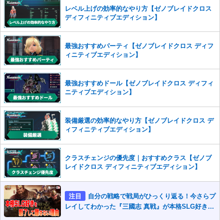
※一度削除したコメントは復元ができませんのでご注意くだ
レベル上げの効率的なやり方【ゼノブレイドクロス
さい。
ディフィニティブエディション】
また、過度な利用規約の違反や、弊社に損害の及ぶ内容の書き込みがあ
った場合は、法的措置をとらせていただく場合もございますので、あら
最強おすすめパーティ【ゼノブレイドクロス ディフ
かじめご理解くださいませ。
ィニティブエディション】
最強おすすめドール【ゼノブレイドクロス ディフィ
ニティブエディション】
装備厳選の効率的なやり方【ゼノブレイドクロス デ
ィフィニティブエディション】
クラスチェンジの優先度｜おすすめクラス【ゼノブ
レイドクロス ディフィニティブエディション】
注目
自分の戦略で戦局がひっくり返る！今さらプ
レイしてわかった『三國志 真戦』が本格SLG好きを
魅了して離さないワケ