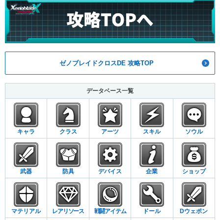
ゼノブレイドクロスDE 攻略TOP
データベース一覧
キャラ
クラス
アーツ
スキル
ソウル
武器
防具
デバイス
企業
ショップ
マテリアル
レアリソース
戦闘アイテム
ドール
Dウェポン