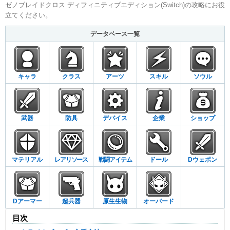
ゼノブレイドクロス ディフィニティブエディション(Switch)の攻略にお役
立てください。
データベース一覧
キャラ
クラス
アーツ
スキル
ソウル
武器
防具
デバイス
企業
ショップ
マテリアル
レアリソース
戦闘アイテム
ドール
Dウェポン
Dアーマー
超兵器
原生生物
オーバード
目次