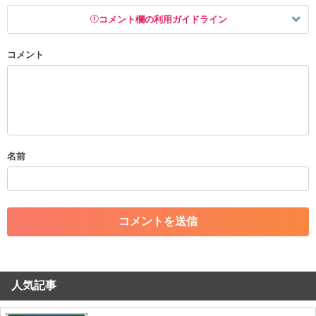
コメント欄の利用ガイドライン
コメント
以下の書き込みを禁止とし、場合によってはコメント削除や書き込み制
限を行う可能性がございます。 あらかじめご了承ください。
・公序良俗に反する投稿
・スパムなど、記事内容と関係のない投稿
・誰かになりすます行為
・個人情報の投稿や、他者のプライバシーを侵害する投稿
名前
・一度削除された投稿を再び投稿すること
・外部サイトへの誘導や宣伝
・アカウントの売買など金銭が絡む内容の投稿
・各ゲームのネタバレを含む内容の投稿
・その他、管理者が不適切と判断した投稿
コメントの削除につきましては下記フォームより申請をいた
だけますでしょうか。
人気記事
コメントの削除を申請する
※投稿内容を確認後、順次対応さ
せていただきます。ご了承ください。