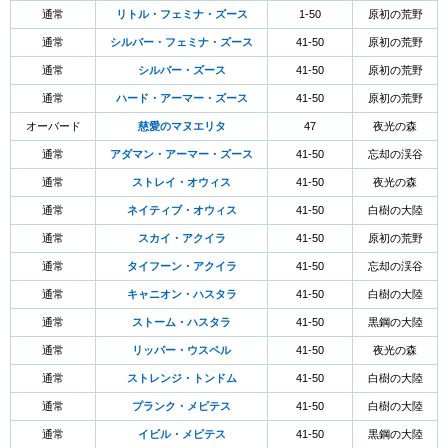
通常
リトル・フェミナ・ズース
1-50
原初の荒野
通常
シルバー・フェミナ・ズース
41-50
原初の荒野
通常
シルバー・ズース
41-50
原初の荒野
通常
ハード・アーマー・ズース
41-50
原初の荒野
オーバード
慈愛のマヌエリタ
47
夜光の森
通常
アダマン・アーマー・ズース
41-50
忘却の渓谷
通常
ストレイ・オウィス
41-50
夜光の森
通常
ネイティブ・オウィス
41-50
白樹の大陸
通常
スカイ・アクイラ
41-50
原初の荒野
通常
タイフーン・アクイラ
41-50
忘却の渓谷
通常
キャニオン・ハスタラ
41-50
白樹の大陸
通常
ストーム・ハスタラ
41-50
黒鋼の大陸
通常
リッパー・ウスペル
41-50
夜光の森
通常
ストレンジ・トンドム
41-50
白樹の大陸
通常
プランク・メピテス
41-50
白樹の大陸
通常
イビル・メピテス
41-50
黒鋼の大陸