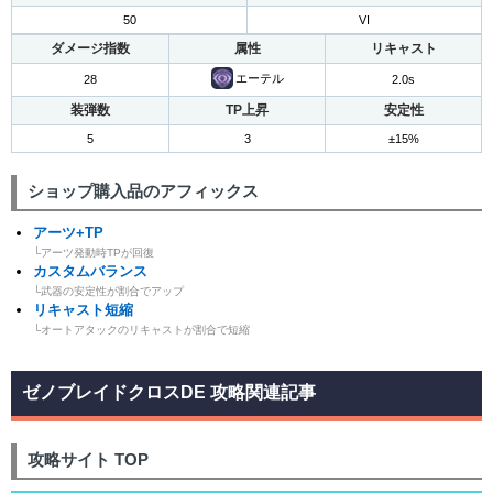
50
VI
ダメージ指数
属性
リキャスト
エーテル
28
2.0s
装弾数
TP上昇
安定性
5
3
±15%
ショップ購入品のアフィックス
アーツ+TP
└アーツ発動時TPが回復
カスタムバランス
└武器の安定性が割合でアップ
リキャスト短縮
└オートアタックのリキャストが割合で短縮
ゼノブレイドクロスDE 攻略関連記事
攻略サイト TOP