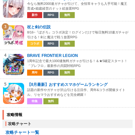
今なら無料2000連ガチャが引けて、全恒常キャラも入手可能！魔王
育成×箱庭経営のドット絵放置RPG
新作
RPG
無料
3
杖と剣の伝説
8/16~『ぼざろ』コラボ決定！ログインだけで毎日無料10連ガチャが
引ける！剣と魔法で戦う放置RPG
コラボ
RPG
無料
4
BRAVE FRONTIER LEGION
1周年記念で最大1000連無料ガチャが引ける！＆★5確定スタート！
「ブレフロ」最新作の共闘対戦RPG
周年
RPG
無料
5
【8月最新】おすすめスマホゲームランキング
話題の新作やガチャが沢山引ける注目作、周年&コラボ開催タイト
ル、リセマラおすすめなどを完全網羅！
特集
無料
攻略情報
攻略チャート
攻略チャート一覧