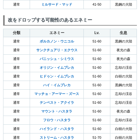
通常
ミルサード・マッド
41-50
黒鋼の大陸
改をドロップする可能性のあるエネミー
分類
エネミー
Lv.
生息
通常
ボルカノン・ウニコル
51-60
黒鋼の大陸
通常
サンクチュアリ・エクウス
51-60
夜光の森
通常
パニッシュ・シミウス
51-60
夜光の森
通常
オリジン・イムプレカ
51-60
忘却の渓谷
通常
ヒドゥン・イムプレカ
51-60
白樹の大陸
通常
ハイ・イムプレカ
51-60
黒鋼の大陸
通常
マッチョ・アーマー・ズース
51-60
忘却の渓谷
通常
テンペスト・アクイラ
51-60
忘却の渓谷
通常
マウント・ハスタラ
51-60
夜光の森
通常
フロウ・ハスタラ
51-60
忘却の渓谷
通常
ハイランド・ハスタラ
51-60
白樹の大陸
通常
ストリーム・ハスタラ
51-70
白樹の大陸