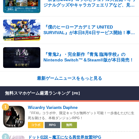
ジナルグッズやキャラカフェエリアなど、見ど
ころ満載！！
『僕のヒーローアカデミア UNITED
SURVIVAL』が本日8月6日サービス開始！事前
登録者数100万を突破！
『青鬼2』・完全新作『青鬼 臨海学校』の
Nintendo Switch™＆Steam®版が本日発売！
最新ゲームニュースをもっと見る
無料スマホゲーム厳選ランキング
【PR】
1
Wizardry Variants Daphne
『FFXI』コラボ中、限定キャラが無料ゲット可能！一歩進むたびに生
死を賭ける、本格ダンジョンRPG！
コラボ
RPG
無料
2
ドット伝説～魔王になる異世界放置RPG