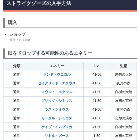
ストライクゾーズの入手方法
購入
ショップ
価格：131100
旧をドロップする可能性のあるエネミー
分類
エネミー
Lv.
生息
通常
ランド・ウニコル
41-50
黒鋼の大陸
通常
セイクリッド・エクウス
41-50
夜光の森
通常
マウント・エクウス
41-50
白樹の大陸
通常
ブリッツ・シミウス
41-50
原初の荒野
通常
ラス・シミウス
41-50
夜光の森
通常
モータル・シミウス
41-50
忘却の渓谷
通常
ケイブ・イムプレカ
41-50
白樹の大陸
通常
リトル・ズース
1-50
原初の荒野