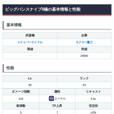
ビッグバンスナイプII極の基本情報と性能
基本情報
武器種
企業
スナイパーライフル
サクラバ重工
買値
売値
-
24000
性能
Lv.
ランク
60
XV
ダメージ指数
属性
リキャスト
エーテル
144
4.0s
装弾数
TP上昇
安定性
5
7
±3%