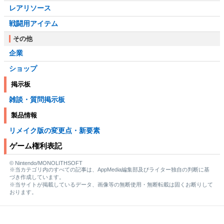
レアリソース
戦闘用アイテム
その他
企業
ショップ
掲示板
雑談・質問掲示板
製品情報
リメイク版の変更点・新要素
ゲーム権利表記
© Nintendo/MONOLITHSOFT
※当カテゴリ内のすべての記事は、AppMedia編集部及びライター独自の判断に基
づき作成しています。
※当サイトが掲載しているデータ、画像等の無断使用・無断転載は固くお断りして
おります。