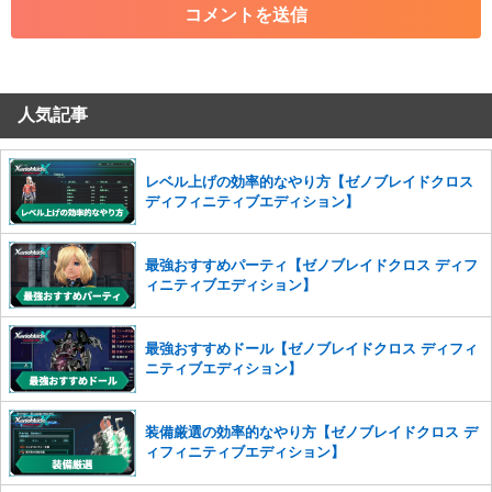
・その他、管理者が不適切と判断した投稿
コメントの削除につきましては下記フォームより申請をいた
だけますでしょうか。
人気記事
コメントの削除を申請する
※投稿内容を確認後、順次対応さ
せていただきます。ご了承ください。
※一度削除したコメントは復元ができませんのでご注意くだ
レベル上げの効率的なやり方【ゼノブレイドクロス
さい。
ディフィニティブエディション】
また、過度な利用規約の違反や、弊社に損害の及ぶ内容の書き込みがあ
った場合は、法的措置をとらせていただく場合もございますので、あら
最強おすすめパーティ【ゼノブレイドクロス ディフ
かじめご理解くださいませ。
ィニティブエディション】
最強おすすめドール【ゼノブレイドクロス ディフィ
ニティブエディション】
装備厳選の効率的なやり方【ゼノブレイドクロス デ
ィフィニティブエディション】