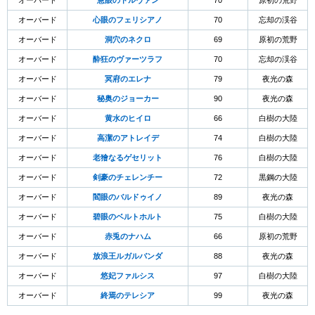
オーバード
慧眼のドルヴァン
70
原初の荒野
オーバード
心眼のフェリシアノ
70
忘却の渓谷
オーバード
洞穴のネクロ
69
原初の荒野
オーバード
酔狂のヴァーツラフ
70
忘却の渓谷
オーバード
冥府のエレナ
79
夜光の森
オーバード
秘奥のジョーカー
90
夜光の森
オーバード
黄水のヒイロ
66
白樹の大陸
オーバード
高潔のアトレイデ
74
白樹の大陸
オーバード
老獪なるゲセリット
76
白樹の大陸
オーバード
剣豪のチェレンチー
72
黒鋼の大陸
オーバード
閻眼のバルドゥイノ
89
夜光の森
オーバード
碧眼のベルトホルト
75
白樹の大陸
オーバード
赤兎のナハム
66
原初の荒野
オーバード
放浪王ルガルバンダ
88
夜光の森
オーバード
悠妃ファルシス
97
白樹の大陸
オーバード
終焉のテレシア
99
夜光の森