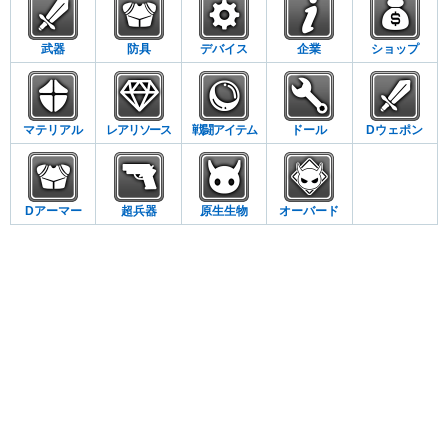
武器
防具
デバイス
企業
ショップ
マテリアル
レアリソース
戦闘アイテム
ドール
Dウェポン
Dアーマー
超兵器
原生生物
オーバード