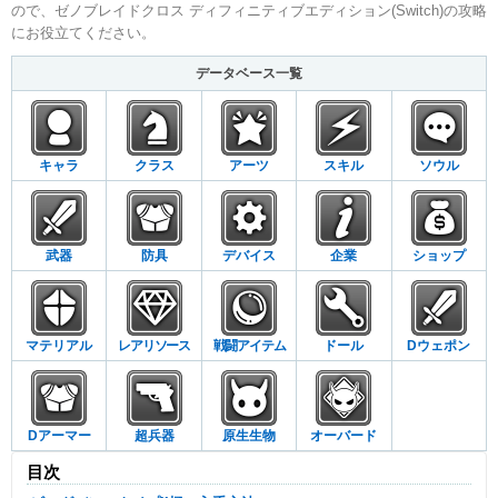
ので、ゼノブレイドクロス ディフィニティブエディション(Switch)の攻略
にお役立てください。
データベース一覧
キャラ
クラス
アーツ
スキル
ソウル
武器
防具
デバイス
企業
ショップ
マテリアル
レアリソース
戦闘アイテム
ドール
Dウェポン
Dアーマー
超兵器
原生生物
オーバード
目次