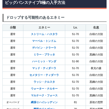
ビッグバンスナイプII極の入手方法
ドロップする可能性のあるエネミー
分類
エネミー
Lv.
生息
通常
ストリーム・ハスタラ
51-70
白樹の大陸
通常
マーベル・トンドム
51-70
白樹の大陸
通常
デバイン・クラーラ
51-70
白樹の大陸
通常
ミラー・ブラッタ
51-70
黒鋼の大陸
通常
ハーミット・マンダ
51-90
白樹の大陸
通常
マッド・ティダーラ
51-70
夜光の森
通常
セメタリー・ティダーラ
51-70
白樹の大陸
通常
ラッシ・クルスタ
51-70
黒鋼の大陸
通常
ウォーター・ナルキー
51-70
白樹の大陸
通常
マルナーク・フォース
51-70
黒鋼の大陸
オーバード
縄張りハイレッディン
81
原初の荒野