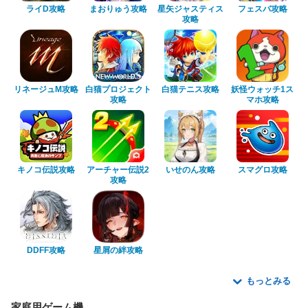
ライD攻略
まおりゅう攻略
星矢ジャスティス
フェスバ攻略
攻略
リネージュM攻略
白猫プロジェクト
白猫テニス攻略
妖怪ウォッチ1ス
攻略
マホ攻略
キノコ伝説攻略
アーチャー伝説2
いせのん攻略
スマグロ攻略
攻略
DDFF攻略
星屑の絆攻略
もっとみる
家庭用ゲーム機