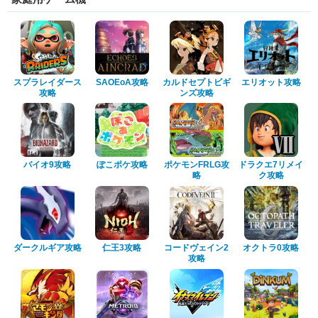
スプラレイダース
SAOEoA攻略
カルドセプトビギ
エリオット攻略
攻略
ンズ攻略
バイオ9攻略
ぽこポケ攻略
ポケモンFRLG攻
ドラクエ7リメイ
略
ク攻略
ダークルギア攻略
仁王3攻略
コードヴェイン2
オクトラ0攻略
攻略