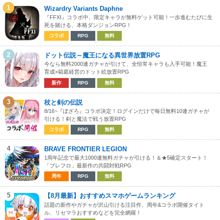
1
Wizardry Variants Daphne
『FFXI』コラボ中、限定キャラが無料ゲット可能！一歩進むたびに生
死を賭ける、本格ダンジョンRPG！
コラボ
RPG
無料
2
ドット伝説～魔王になる異世界放置RPG
今なら無料2000連ガチャが引けて、全恒常キャラも入手可能！魔王
育成×箱庭経営のドット絵放置RPG
新作
RPG
無料
3
杖と剣の伝説
8/16~『ぼざろ』コラボ決定！ログインだけで毎日無料10連ガチャが
引ける！剣と魔法で戦う放置RPG
コラボ
RPG
無料
4
BRAVE FRONTIER LEGION
1周年記念で最大1000連無料ガチャが引ける！＆★5確定スタート！
「ブレフロ」最新作の共闘対戦RPG
周年
RPG
無料
5
【8月最新】おすすめスマホゲームランキング
話題の新作やガチャが沢山引ける注目作、周年&コラボ開催タイト
ル、リセマラおすすめなどを完全網羅！