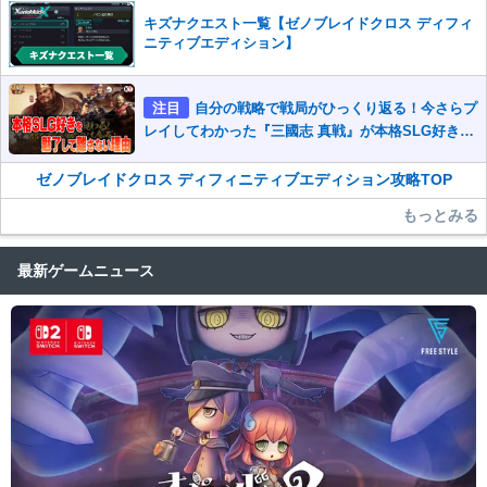
キズナクエスト一覧【ゼノブレイドクロス ディフィ
ニティブエディション】
注目
自分の戦略で戦局がひっくり返る！今さらプ
レイしてわかった『三國志 真戦』が本格SLG好きを
魅了して離さないワケ
ゼノブレイドクロス ディフィニティブエディション攻略TOP
もっとみる
最新ゲームニュース