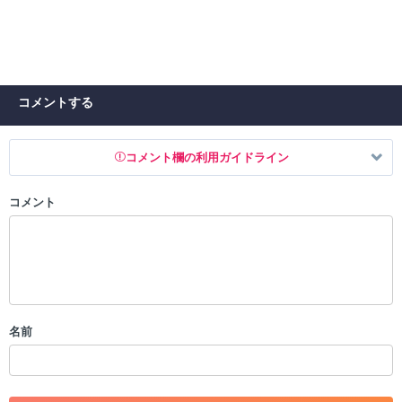
コメントする
コメント欄の利用ガイドライン
コメント
以下の書き込みを禁止とし、場合によってはコメント削除や書き込み制
限を行う可能性がございます。 あらかじめご了承ください。
・公序良俗に反する投稿
・スパムなど、記事内容と関係のない投稿
・誰かになりすます行為
・個人情報の投稿や、他者のプライバシーを侵害する投稿
名前
・一度削除された投稿を再び投稿すること
・外部サイトへの誘導や宣伝
・アカウントの売買など金銭が絡む内容の投稿
・各ゲームのネタバレを含む内容の投稿