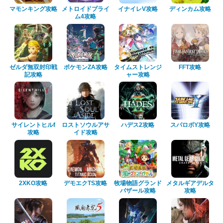
マモンキング攻略
メトロイドプライ
イナイレV攻略
ディンカム攻略
ム4攻略
ゼルダ無双封印戦
ポケモンZA攻略
タイムストレンジ
FFT攻略
記攻略
ャー攻略
サイレントヒルf
ロストソウルアサ
ハデス2攻略
スパロボY攻略
攻略
イド攻略
2XKO攻略
デモエクTS攻略
牧場物語グランド
メタルギアデルタ
バザール攻略
攻略