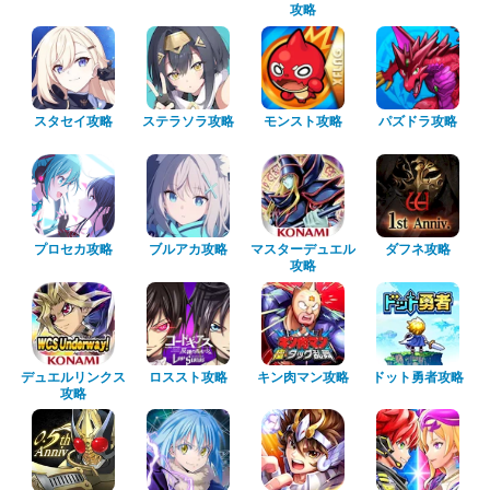
攻略
スタセイ攻略
ステラソラ攻略
モンスト攻略
パズドラ攻略
プロセカ攻略
ブルアカ攻略
マスターデュエル
ダフネ攻略
攻略
デュエルリンクス
ロススト攻略
キン肉マン攻略
ドット勇者攻略
攻略