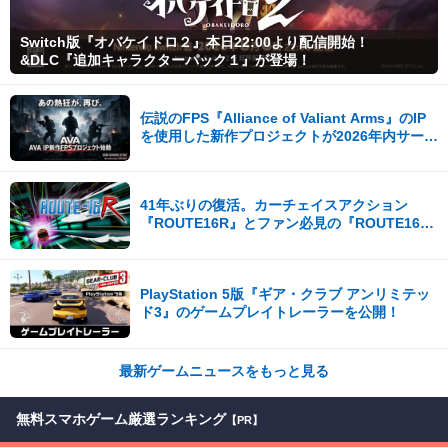
Switch版『オバケイドロ２』本日22:00より配信開始！
&DLC『追加キャラクターパック１』が登場！
伝説のFPS『Alliance of Valiant Arms』のIP
を使用した新作プロジェクトが2026年内サービ
ス開始！
41年ぶりの復活。カーチェイスアクション
『ROUTE16R』とファン必見の『ROUTE16
COLLECTION』が同時発売
PlayStation 5版『ギア・クラブ アンリミテッ
ド3』のゲームプレイトレーラーを公開！
最新ゲームニュースをもっと見る
無料スマホゲーム厳選ランキング
【PR】