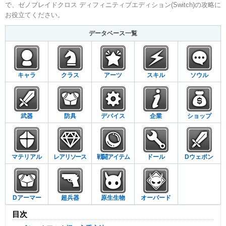
で、ゼノブレイドクロス ディフィニティブエディション(Switch)の攻略に
お役立てください。
データベース一覧
キャラ
クラス
アーツ
スキル
ソウル
武器
防具
デバイス
企業
ショップ
マテリアル
レアリソース
戦闘アイテム
ドール
Dウェポン
Dアーマー
超兵器
原生生物
オーバード
目次