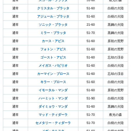
通常
スコール・ブラッタ
51-60
夜光の森
通常
クリスタル・ブラッタ
51-60
白樹の大陸
通常
アジュール・ブラッタ
51-60
白樹の大陸
通常
ソニック・ブラッタ
21-60
黒鋼の大陸
通常
ミラー・ブラッタ
51-70
黒鋼の大陸
通常
カース・アピス
51-60
原初の荒野
通常
フォトン・アピス
51-60
原初の荒野
通常
ゴースト・アピス
51-60
忘却の渓谷
通常
メイガス・パピリオ
51-60
白樹の大陸
通常
カーマイン・ブロース
51-60
忘却の渓谷
通常
キラー・ブロース
51-60
白樹の大陸
通常
イモータル・マンダ
51-60
原初の荒野
通常
ハーミット・マンダ
51-90
白樹の大陸
通常
ダイミョウ・マンダ
51-60
黒鋼の大陸
通常
マッド・ティダーラ
51-70
夜光の森
通常
セメタリー・ティダーラ
51-70
白樹の大陸