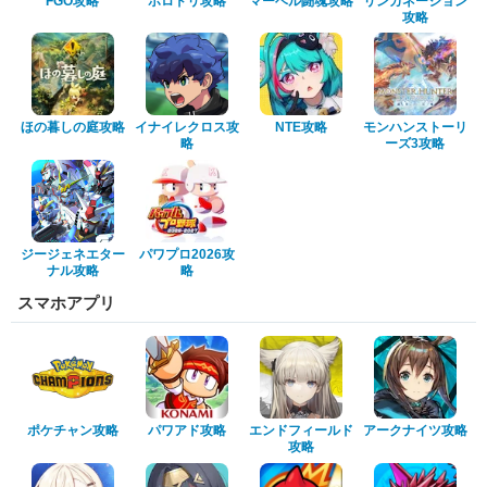
FGO攻略
ホロドリ攻略
マーベル闘魂攻略
リンカネーション
攻略
ほの暮しの庭攻略
イナイレクロス攻
NTE攻略
モンハンストーリ
略
ーズ3攻略
ジージェネエター
パワプロ2026攻
ナル攻略
略
スマホアプリ
ポケチャン攻略
パワアド攻略
エンドフィールド
アークナイツ攻略
攻略