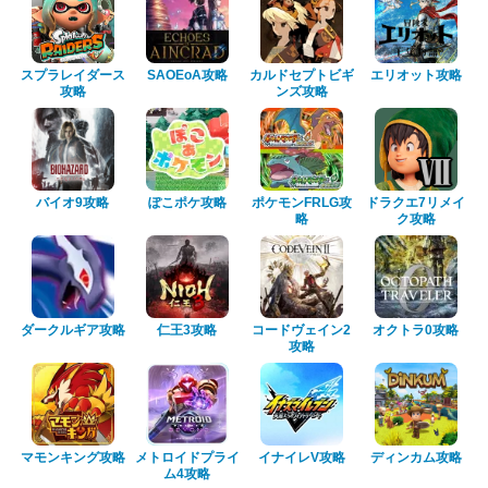
スプラレイダース
SAOEoA攻略
カルドセプトビギ
エリオット攻略
攻略
ンズ攻略
バイオ9攻略
ぽこポケ攻略
ポケモンFRLG攻
ドラクエ7リメイ
略
ク攻略
ダークルギア攻略
仁王3攻略
コードヴェイン2
オクトラ0攻略
攻略
マモンキング攻略
メトロイドプライ
イナイレV攻略
ディンカム攻略
ム4攻略