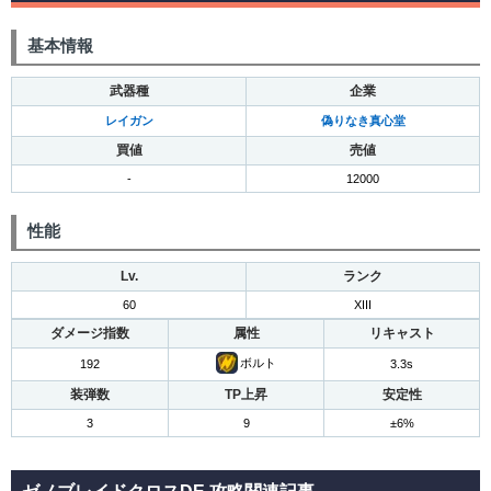
基本情報
武器種
企業
レイガン
偽りなき真心堂
買値
売値
-
12000
性能
Lv.
ランク
60
XIII
ダメージ指数
属性
リキャスト
ボルト
192
3.3s
装弾数
TP上昇
安定性
3
9
±6%