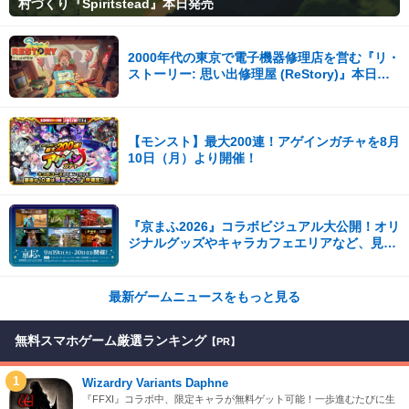
村づくり『Spiritstead』本日発売
2000年代の東京で電子機器修理店を営む『リ・
ストーリー: 思い出修理屋 (ReStory)』本日
Steamで配信開始
【モンスト】最大200連！アゲインガチャを8月
10日（月）より開催！
『京まふ2026』コラボビジュアル大公開！オリ
ジナルグッズやキャラカフェエリアなど、見ど
ころ満載！！
最新ゲームニュースをもっと見る
無料スマホゲーム厳選ランキング
【PR】
1
Wizardry Variants Daphne
『FFXI』コラボ中、限定キャラが無料ゲット可能！一歩進むたびに生