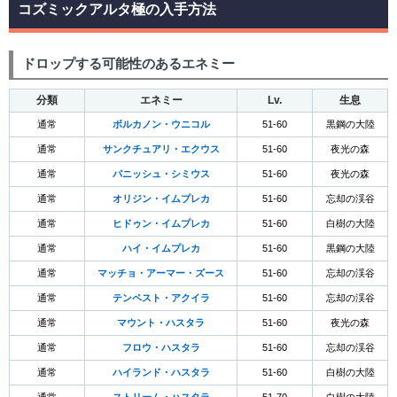
コズミックアルタ極の入手方法
ドロップする可能性のあるエネミー
分類
エネミー
Lv.
生息
通常
ボルカノン・ウニコル
51-60
黒鋼の大陸
通常
サンクチュアリ・エクウス
51-60
夜光の森
通常
パニッシュ・シミウス
51-60
夜光の森
通常
オリジン・イムプレカ
51-60
忘却の渓谷
通常
ヒドゥン・イムプレカ
51-60
白樹の大陸
通常
ハイ・イムプレカ
51-60
黒鋼の大陸
通常
マッチョ・アーマー・ズース
51-60
忘却の渓谷
通常
テンペスト・アクイラ
51-60
忘却の渓谷
通常
マウント・ハスタラ
51-60
夜光の森
通常
フロウ・ハスタラ
51-60
忘却の渓谷
通常
ハイランド・ハスタラ
51-60
白樹の大陸