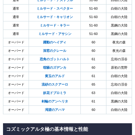
通常
ミルサード・アストラル
51-60
白樹の大陸
通常
ミルサード・スペクター
51-60
白樹の大陸
通常
ミルサード・キャリオン
51-60
白樹の大陸
通常
ミルサード・キラー
51-60
黒鋼の大陸
通常
ミルサード・アサシン
51-60
黒鋼の大陸
オーバード
躍動のヘイディ
60
夜光の森
オーバード
深窓のクレール
60
夜光の森
オーバード
恐角のゴットハルト
61
忘却の渓谷
オーバード
喧騒のズデンカ
60
原初の荒野
オーバード
黄玉のアルド
61
白樹の大陸
オーバード
流砂のスクアーロ
65
忘却の渓谷
オーバード
妖花ドブロミラ
63
白樹の大陸
オーバード
剣輪のアンヘリタ
61
黒鋼の大陸
オーバード
渇望のアハマ
60
白樹の大陸
コズミックアルタ極の基本情報と性能