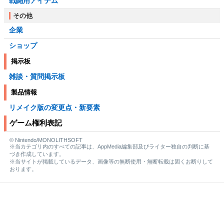
戦闘用アイテム
その他
企業
ショップ
掲示板
雑談・質問掲示板
製品情報
リメイク版の変更点・新要素
ゲーム権利表記
© Nintendo/MONOLITHSOFT
※当カテゴリ内のすべての記事は、AppMedia編集部及びライター独自の判断に基
づき作成しています。
※当サイトが掲載しているデータ、画像等の無断使用・無断転載は固くお断りして
おります。