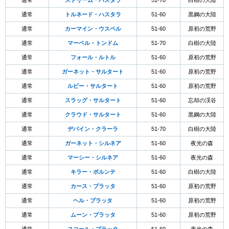
通常
ストリーム・ハスタラ
51-70
白樹の大陸
通常
トルネード・ハスタラ
51-60
黒鋼の大陸
通常
カーマイン・ウスペル
51-60
原初の荒野
通常
マーベル・トンドム
51-70
白樹の大陸
通常
フォール・ルトル
51-60
原初の荒野
通常
ガーネット・サルタート
51-60
原初の荒野
通常
ルビー・サルタート
51-60
原初の荒野
通常
スラッグ・サルタート
51-60
忘却の渓谷
通常
クラウド・サルタート
51-60
黒鋼の大陸
通常
デバイン・クラーラ
51-70
白樹の大陸
通常
ガーネット・シルネア
51-60
夜光の森
通常
マーシー・シルネア
51-60
夜光の森
通常
キラー・ボルンテ
51-60
白樹の大陸
通常
カース・ブラッタ
51-60
原初の荒野
通常
ヘル・ブラッタ
51-60
原初の荒野
通常
ムーン・ブラッタ
51-60
原初の荒野