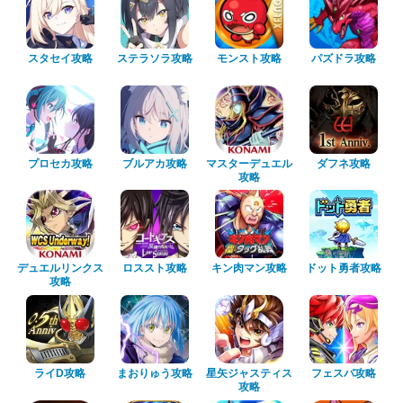
スタセイ攻略
ステラソラ攻略
モンスト攻略
パズドラ攻略
プロセカ攻略
ブルアカ攻略
マスターデュエル
ダフネ攻略
攻略
デュエルリンクス
ロススト攻略
キン肉マン攻略
ドット勇者攻略
攻略
ライD攻略
まおりゅう攻略
星矢ジャスティス
フェスバ攻略
攻略