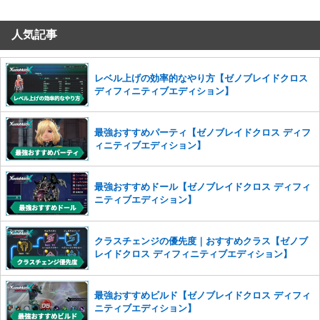
だけますでしょうか。
人気記事
コメントの削除を申請する
※投稿内容を確認後、順次対応さ
せていただきます。ご了承ください。
※一度削除したコメントは復元ができませんのでご注意くだ
レベル上げの効率的なやり方【ゼノブレイドクロス
さい。
ディフィニティブエディション】
また、過度な利用規約の違反や、弊社に損害の及ぶ内容の書き込みがあ
った場合は、法的措置をとらせていただく場合もございますので、あら
最強おすすめパーティ【ゼノブレイドクロス ディフ
かじめご理解くださいませ。
ィニティブエディション】
最強おすすめドール【ゼノブレイドクロス ディフィ
ニティブエディション】
クラスチェンジの優先度｜おすすめクラス【ゼノブ
レイドクロス ディフィニティブエディション】
最強おすすめビルド【ゼノブレイドクロス ディフィ
ニティブエディション】