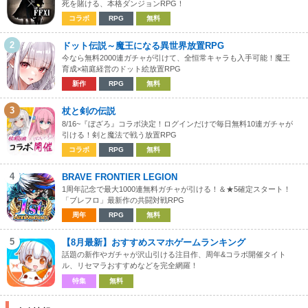
死を賭ける、本格ダンジョンRPG！
コラボ
RPG
無料
2
ドット伝説～魔王になる異世界放置RPG
今なら無料2000連ガチャが引けて、全恒常キャラも入手可能！魔王
育成×箱庭経営のドット絵放置RPG
新作
RPG
無料
3
杖と剣の伝説
8/16~『ぼざろ』コラボ決定！ログインだけで毎日無料10連ガチャが
引ける！剣と魔法で戦う放置RPG
コラボ
RPG
無料
4
BRAVE FRONTIER LEGION
1周年記念で最大1000連無料ガチャが引ける！＆★5確定スタート！
「ブレフロ」最新作の共闘対戦RPG
周年
RPG
無料
5
【8月最新】おすすめスマホゲームランキング
話題の新作やガチャが沢山引ける注目作、周年&コラボ開催タイト
ル、リセマラおすすめなどを完全網羅！
特集
無料