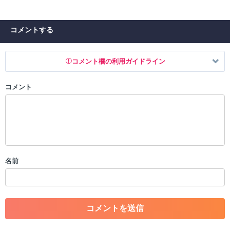
コメントする
コメント欄の利用ガイドライン
コメント
以下の書き込みを禁止とし、場合によってはコメント削除や書き込み制
限を行う可能性がございます。 あらかじめご了承ください。
・公序良俗に反する投稿
・スパムなど、記事内容と関係のない投稿
・誰かになりすます行為
・個人情報の投稿や、他者のプライバシーを侵害する投稿
名前
・一度削除された投稿を再び投稿すること
・外部サイトへの誘導や宣伝
・アカウントの売買など金銭が絡む内容の投稿
・各ゲームのネタバレを含む内容の投稿
・その他、管理者が不適切と判断した投稿
コメントの削除につきましては下記フォームより申請をいた