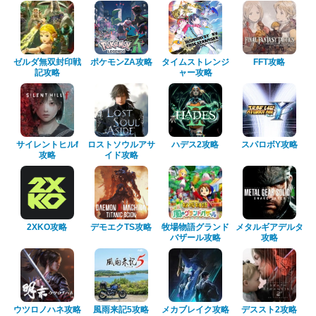
ゼルダ無双封印戦
ポケモンZA攻略
タイムストレンジ
FFT攻略
記攻略
ャー攻略
サイレントヒルf
ロストソウルアサ
ハデス2攻略
スパロボY攻略
攻略
イド攻略
2XKO攻略
デモエクTS攻略
牧場物語グランド
メタルギアデルタ
バザール攻略
攻略
ウツロノハネ攻略
風雨来記5攻略
メカブレイク攻略
デススト2攻略