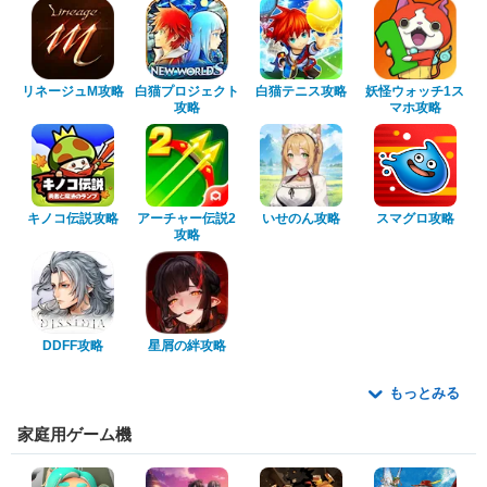
リネージュM攻略
白猫プロジェクト
白猫テニス攻略
妖怪ウォッチ1ス
攻略
マホ攻略
キノコ伝説攻略
アーチャー伝説2
いせのん攻略
スマグロ攻略
攻略
DDFF攻略
星屑の絆攻略
もっとみる
家庭用ゲーム機