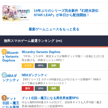
14年ぶりのシリーズ完全新作『幻想水滸伝
STAR LEAP』が本日から配信開始！
最新ゲームニュースをもっと見る
無料スマホゲーム厳選ランキング
【PR】
1
Wizardry Variants Daphne
『FFXI』コラボ中、限定キャラが無料ゲット可能！一歩進むたびに生
死を賭ける、本格ダンジョンRPG！
コラボ
RPG
無料
2
NBAダンクシティ
【8/6リリース】ガチャ240連分以上が引けるイベを開催中！NBAス
ターで魅せる爽快ストリートバスケ！
新作
SPG
無料
3
ドット伝説～魔王になる異世界放置RPG
今なら無料2000連ガチャが引けて、全恒常キャラも入手可能！魔王
育成×箱庭経営のドット絵放置RPG