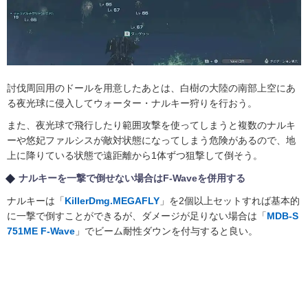
討伐周回用のドールを用意したあとは、白樹の大陸の南部上空にあ
る夜光球に侵入してウォーター・ナルキー狩りを行おう。
また、夜光球で飛行したり範囲攻撃を使ってしまうと複数のナルキ
ーや悠妃ファルシスが敵対状態になってしまう危険があるので、地
上に降りている状態で遠距離から1体ずつ狙撃して倒そう。
ナルキーを一撃で倒せない場合はF-Waveを併用する
ナルキーは「
KillerDmg.MEGAFLY
」を2個以上セットすれば基本的
に一撃で倒すことができるが、ダメージが足りない場合は「
MDB-S
751ME F-Wave
」でビーム耐性ダウンを付与すると良い。