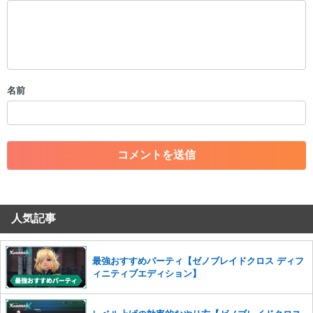
以下の書き込みを禁止とし、場合によってはコメント削除や書き込み制
限を行う可能性がございます。 あらかじめご了承ください。
・公序良俗に反する投稿
・スパムなど、記事内容と関係のない投稿
・誰かになりすます行為
・個人情報の投稿や、他者のプライバシーを侵害する投稿
名前
・一度削除された投稿を再び投稿すること
・外部サイトへの誘導や宣伝
・アカウントの売買など金銭が絡む内容の投稿
・各ゲームのネタバレを含む内容の投稿
・その他、管理者が不適切と判断した投稿
コメントの削除につきましては下記フォームより申請をいた
だけますでしょうか。
人気記事
コメントの削除を申請する
※投稿内容を確認後、順次対応さ
せていただきます。ご了承ください。
※一度削除したコメントは復元ができませんのでご注意くだ
最強おすすめパーティ【ゼノブレイドクロス ディフ
さい。
ィニティブエディション】
また、過度な利用規約の違反や、弊社に損害の及ぶ内容の書き込みがあ
った場合は、法的措置をとらせていただく場合もございますので、あら