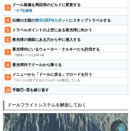
ドール装備を周回用のビルドに変更する
└
※下記参照
白樹の大陸の
第411区FNスポット
にスキップトラベルする
トラベルポイントの上空にある夜光球に向かう
夜光球の側面にある穴から中に侵入する
夜光球内にいるウォーター・ナルキーたち討伐する
└個体レベルは66~68
夜光球内でドールから降りる
メニューから「ドールに戻る」でロードを行う
└ロードが完了するとナルキーが復活している
手順⑦~⑨を繰り返す
ドールフライトシステムを解放しておく