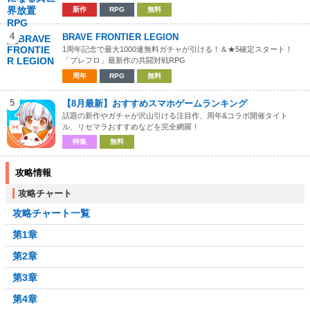
新作
RPG
無料
4
BRAVE FRONTIER LEGION
1周年記念で最大1000連無料ガチャが引ける！＆★5確定スタート！
「ブレフロ」最新作の共闘対戦RPG
周年
RPG
無料
5
【8月最新】おすすめスマホゲームランキング
話題の新作やガチャが沢山引ける注目作、周年&コラボ開催タイト
ル、リセマラおすすめなどを完全網羅！
特集
無料
攻略情報
攻略チャート
攻略チャート一覧
第1章
第2章
第3章
第4章