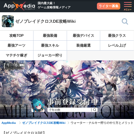
国内最大級！
ライター募集
ゲーム攻略情報メディア
ゼノブレイドクロスDE攻略Wiki
攻略TOP
最強装備
最強デバイス
最強クラス
最強アーツ
最強スキル
装備厳選
レベル上げ
マテチケ稼ぎ
ジョーカー狩り
AppMedia
ゼノブレイドクロスDE攻略Wiki
ウォーター・ナルキー狩りのやり方とメリット
【ゼノブレイドクロスDE】