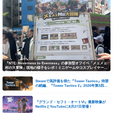
『NTE: Neverness to Everness』の参加型オフイベ「メェメェ
村の大冒険」現地の様子をレポ！ミニゲームやコスプレイヤー撮
影など盛りだくさん！
Steamで高評価を得た『Tower Tactics』待望
の続編、『Tower Tactics 2』2026年第3四半
期に早期アクセス開始
『グランド・セフト・オートVI』最新映像が
NetflixとYouTubeに8月27日登場！