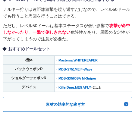
ナルキー狩りは遠距離狙撃を繰り返すだけなので、レベル50ドール
でも行うこと周回を行うことはできる。
ただし、レベル50ドールは基本ステータスが低い影響で
攻撃が命中
しなかったり
、
一撃で倒しきれない
危険性があり、周回の安定性が
下がってしまうので注意が必要だ。
おすすめドールセット
機体
・
Mastema.WHITEREAPER
バックウェポンR
・
MDB-S751ME F-Wave
ショルダーウェポンR
・
MDS-SX560SA M-Sniper
デバイス
・
KillerDmg.MEGAFLY
×2以上
素材の効率的な稼ぎ方