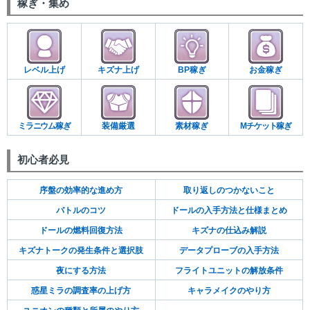
稼ぎ・集め
レベル上げ
キズナ上げ
BP稼ぎ
お金稼ぎ
ミラニウム稼ぎ
装備厳選
素材稼ぎ
Mチケット稼ぎ
初心者必見
序盤の効率的な進め方
取り返しのつかないこと
バトルのコツ
ドールの入手方法と仕様まとめ
ドールの燃料回復方法
キズナの仕込み解説
キズナトークの発生条件と選択肢
データプローブの入手方法
夜にする方法
フライトユニットの解放条件
惑星ミラの調査率の上げ方
キャラメイクのやり方