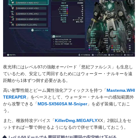
夜光球にはレベル97の強敵オーバード「悠妃ファルシス」も生息し
ているため、安定して周回するためにはウォーター・ナルキーを遠
距離から1体ずつ倒す必要がある。
高い射撃性能とビーム属性強化アフィックスを持つ「
Mastema.WHI
TEREAPER
」をベースとして、ウォーター・ナルキーの感知範囲外
から攻撃できる「
MDS-SX560SA M-Sniper
」を必ず装備しておこ
う。
また、種族特攻デバイス「
KillerDmg.MEGAFLY
XX」2個以上をセ
ットすれば一撃で倒せるようになるので併せて準備しておこう。
レベル50ドールでも周回可能だが周回の安定性は下がる