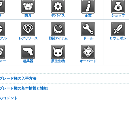
器
防具
デバイス
企業
ショップ
アル
レアリソース
戦闘アイテム
ドール
Dウェポン
マー
超兵器
原生生物
オーバード
ヤブレード極の入手方法
ヤブレード極の基本情報と性能
なのコメント