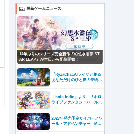
最新ゲームニュース
14年ぶりのシリーズ完全新作『幻想水滸伝 ST
AR LEAP』が本日から配信開始！
『RyzaChat:AIライザと創る
あなただけのひと夏の夢物
語』レビュー。会話を中心に
自由な冒険を進めていくシス
テムはこれまでにない新鮮な
「holo Indie」より、『ホロ
体験が楽しめる【先行プレイ
ライブファンタジーバトル』
レポート】
をNintendo Switch・Steam
で8月7日発売！
2027年発売予定サイバーノワ
ール・アドベンチャー『Moo
nHack（ムーンハック）』東