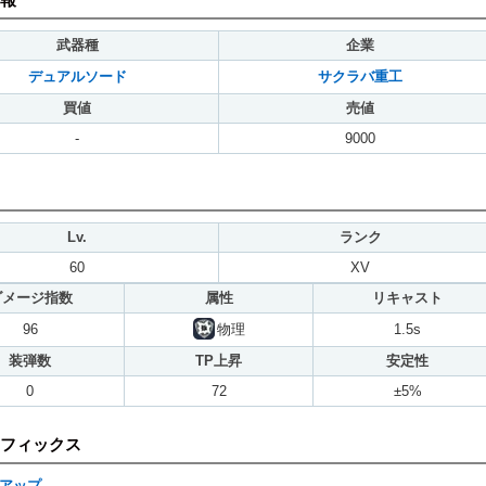
武器種
企業
デュアルソード
サクラバ重工
買値
売値
-
9000
Lv.
ランク
60
XV
ダメージ指数
属性
リキャスト
96
物理
1.5s
装弾数
TP上昇
安定性
0
72
±5%
フィックス
アップ