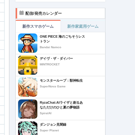
配信/発売カレンダー
新作スマホゲーム
新作家庭用ゲーム
ONE PIECE 海のごちそうレス
トラン
Bandai Namco
デイヴ・ザ・ダイバー
MINTROCKET
モンスターループ：獣神転生
SuperNova Game
RyzaChat:AIライザと創るあ
なただけのひと夏の夢物語
SpiralAI
ダンジョン見聞録
Super Planet