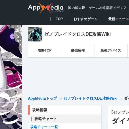
国内最大級！ゲーム攻略情報メディア
TOP
おすすめゲーム
最新ニュース
ゼノブレイドクロスDE攻略Wiki
攻略TOP
最強装備
最強デバイス
AppMediaトップ
ゼノブレイドクロスDE攻略Wiki
ダ
攻略情報
【ゼノブレ
攻略チャート
ダイ
攻略チャート一覧