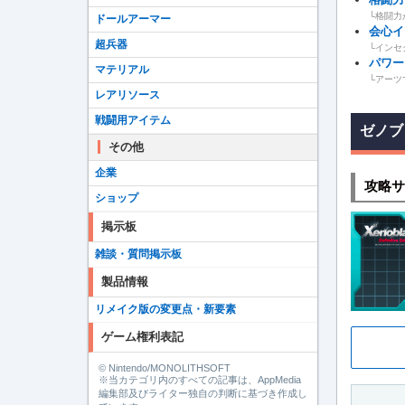
└格闘力
ドールアーマー
会心イ
超兵器
└インセ
パワー
マテリアル
└アーツ
レアリソース
戦闘用アイテム
ゼノブ
その他
企業
攻略サ
ショップ
掲示板
雑談・質問掲示板
製品情報
リメイク版の変更点・新要素
ゲーム権利表記
© Nintendo/MONOLITHSOFT
※当カテゴリ内のすべての記事は、AppMedia
編集部及びライター独自の判断に基づき作成し