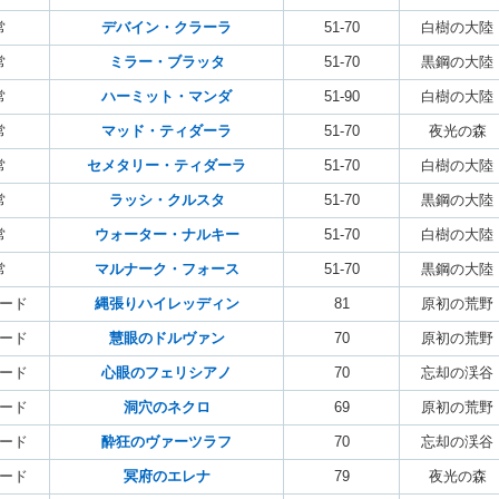
常
デバイン・クラーラ
51-70
白樹の大陸
常
ミラー・ブラッタ
51-70
黒鋼の大陸
常
ハーミット・マンダ
51-90
白樹の大陸
常
マッド・ティダーラ
51-70
夜光の森
常
セメタリー・ティダーラ
51-70
白樹の大陸
常
ラッシ・クルスタ
51-70
黒鋼の大陸
常
ウォーター・ナルキー
51-70
白樹の大陸
常
マルナーク・フォース
51-70
黒鋼の大陸
ード
縄張りハイレッディン
81
原初の荒野
ード
慧眼のドルヴァン
70
原初の荒野
ード
心眼のフェリシアノ
70
忘却の渓谷
ード
洞穴のネクロ
69
原初の荒野
ード
酔狂のヴァーツラフ
70
忘却の渓谷
ード
冥府のエレナ
79
夜光の森