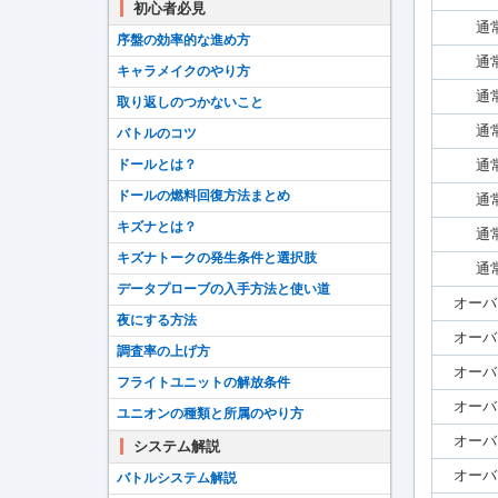
初心者必見
通
序盤の効率的な進め方
通
キャラメイクのやり方
通
取り返しのつかないこと
通
バトルのコツ
ドールとは？
通
ドールの燃料回復方法まとめ
通
キズナとは？
通
キズナトークの発生条件と選択肢
通
データプローブの入手方法と使い道
オーバ
夜にする方法
オーバ
調査率の上げ方
オーバ
フライトユニットの解放条件
オーバ
ユニオンの種類と所属のやり方
オーバ
システム解説
オーバ
バトルシステム解説