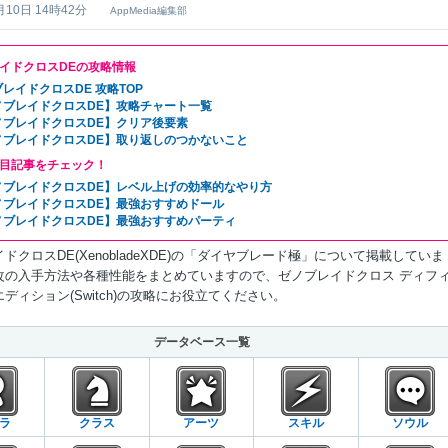
月10日 14時42分
AppMedia編集部
イドクロスDEの攻略情報
レイドクロスDE 攻略TOP
ノブレイドクロスDE】攻略チャート一覧
ノブレイドクロスDE】クリア後要素
ノブレイドクロスDE】取り返しのつかないこと
目記事をチェック！
ノブレイドクロスDE】レベル上げの効率的なやり方
ノブレイドクロスDE】最強おすすめドール
ノブレイドクロスDE】最強おすすめパーティ
ドクロスDE(XenobladeXDE)の「ダイヤブレード極」について掲載していま
改の入手方法や各種性能をまとめていますので、ゼノブレイドクロス ディフ
ディション(Switch)の攻略にお役立てください。
データベース一覧
ラ
クラス
アーツ
スキル
ソウル