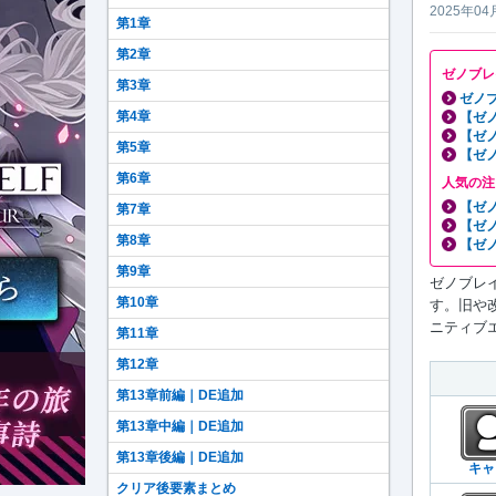
2025年04
第1章
第2章
ゼノブレ
第3章
ゼノブ
第4章
【ゼ
【ゼ
第5章
【ゼ
第6章
人気の注
【ゼ
第7章
【ゼ
第8章
【ゼ
第9章
ゼノブレイ
第10章
す。旧や
ニティブエ
第11章
第12章
第13章前編｜DE追加
第13章中編｜DE追加
第13章後編｜DE追加
キャ
クリア後要素まとめ