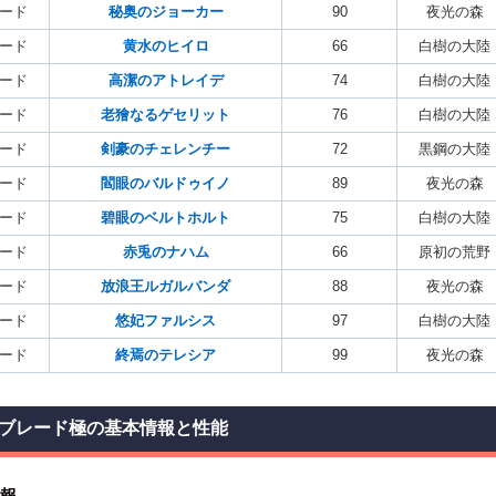
ード
秘奥のジョーカー
90
夜光の森
ード
黄水のヒイロ
66
白樹の大陸
ード
高潔のアトレイデ
74
白樹の大陸
ード
老獪なるゲセリット
76
白樹の大陸
ード
剣豪のチェレンチー
72
黒鋼の大陸
ード
閻眼のバルドゥイノ
89
夜光の森
ード
碧眼のベルトホルト
75
白樹の大陸
ード
赤兎のナハム
66
原初の荒野
ード
放浪王ルガルバンダ
88
夜光の森
ード
悠妃ファルシス
97
白樹の大陸
ード
終焉のテレシア
99
夜光の森
ブレード極の基本情報と性能
報