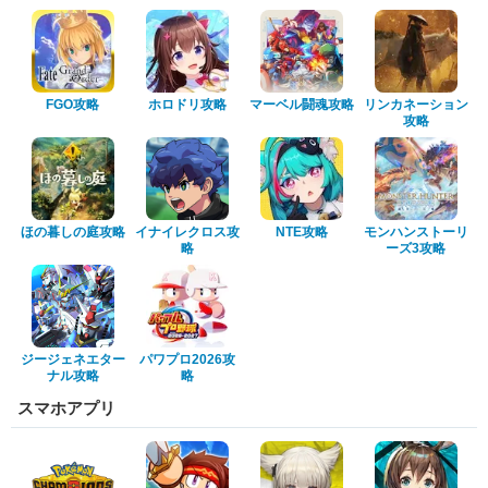
FGO攻略
ホロドリ攻略
マーベル闘魂攻略
リンカネーション
攻略
ほの暮しの庭攻略
イナイレクロス攻
NTE攻略
モンハンストーリ
略
ーズ3攻略
ジージェネエター
パワプロ2026攻
ナル攻略
略
スマホアプリ