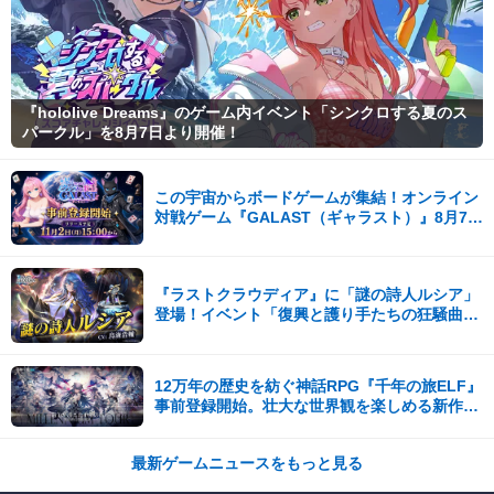
『hololive Dreams』のゲーム内イベント「シンクロする夏のス
パークル」を8月7日より開催！
この宇宙からボードゲームが集結！オンライン
対戦ゲーム『GALAST（ギャラスト）』8月7日
(金)より事前登録開始！
『ラストクラウディア』に「謎の詩人ルシア」
登場！イベント「復興と護り手たちの狂騒曲」
も開催中!!
12万年の歴史を紡ぐ神話RPG『千年の旅ELF』
事前登録開始。壮大な世界観を楽しめる新作ス
マホゲーム！
最新ゲームニュースをもっと見る