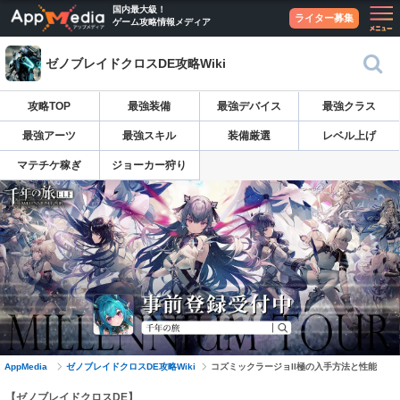
国内最大級！
ライター募集
ゲーム攻略情報メディア
ゼノブレイドクロスDE攻略Wiki
攻略TOP
最強装備
最強デバイス
最強クラス
最強アーツ
最強スキル
装備厳選
レベル上げ
マテチケ稼ぎ
ジョーカー狩り
AppMedia
ゼノブレイドクロスDE攻略Wiki
コズミックラージョII極の入手方法と性能
【ゼノブレイドクロスDE】