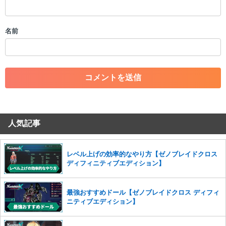
・スパムなど、記事内容と関係のない投稿
・誰かになりすます行為
・個人情報の投稿や、他者のプライバシーを侵害する投稿
名前
・一度削除された投稿を再び投稿すること
・外部サイトへの誘導や宣伝
・アカウントの売買など金銭が絡む内容の投稿
・各ゲームのネタバレを含む内容の投稿
・その他、管理者が不適切と判断した投稿
コメントの削除につきましては下記フォームより申請をいた
だけますでしょうか。
人気記事
コメントの削除を申請する
※投稿内容を確認後、順次対応さ
せていただきます。ご了承ください。
※一度削除したコメントは復元ができませんのでご注意くだ
レベル上げの効率的なやり方【ゼノブレイドクロス
さい。
ディフィニティブエディション】
また、過度な利用規約の違反や、弊社に損害の及ぶ内容の書き込みがあ
った場合は、法的措置をとらせていただく場合もございますので、あら
最強おすすめドール【ゼノブレイドクロス ディフィ
かじめご理解くださいませ。
ニティブエディション】