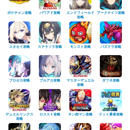
ポケチャン攻略
パワアド攻略
エンドフィールド
アークナイツ攻略
攻略
スタセイ攻略
ステラソラ攻略
モンスト攻略
パズドラ攻略
プロセカ攻略
ブルアカ攻略
マスターデュエル
ダフネ攻略
攻略
デュエルリンクス
ロススト攻略
キン肉マン攻略
ドット勇者攻略
攻略