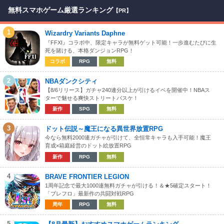
無料スマホゲーム厳選ランキング
【PR】
1
Wizardry Variants Daphne
『FFXI』コラボ中、限定キャラが無料ゲット可能！一歩進むたびに生
死を賭ける、本格ダンジョンRPG！
コラボ
RPG
無料
2
NBAダンクシティ
【8/6リリース】ガチャ240連分以上が引けるイベを開催中！NBAス
ターで魅せる爽快ストリートバスケ！
新作
SPG
無料
3
ドット伝説～魔王になる異世界放置RPG
今なら無料2000連ガチャが引けて、全恒常キャラも入手可能！魔王
育成×箱庭経営のドット絵放置RPG
新作
RPG
無料
4
BRAVE FRONTIER LEGION
1周年記念で最大1000連無料ガチャが引ける！＆★5確定スタート！
「ブレフロ」最新作の共闘対戦RPG
周年
RPG
無料
5