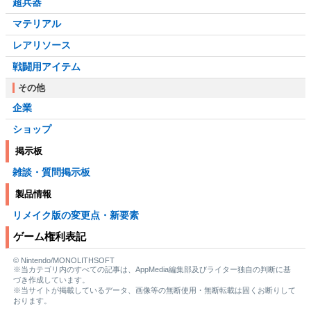
超兵器
マテリアル
レアリソース
戦闘用アイテム
その他
企業
ショップ
掲示板
雑談・質問掲示板
製品情報
リメイク版の変更点・新要素
ゲーム権利表記
© Nintendo/MONOLITHSOFT
※当カテゴリ内のすべての記事は、AppMedia編集部及びライター独自の判断に基
づき作成しています。
※当サイトが掲載しているデータ、画像等の無断使用・無断転載は固くお断りして
おります。