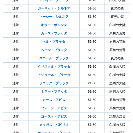
通常
デバイン・クラーラ
51-70
白樹の大陸
通常
ガーネット・シルネア
51-60
夜光の森
通常
マーシー・シルネア
51-60
夜光の森
通常
キラー・ボルンテ
51-60
白樹の大陸
通常
カース・ブラッタ
51-60
原初の荒野
通常
ヘル・ブラッタ
51-60
原初の荒野
通常
ムーン・ブラッタ
51-60
原初の荒野
通常
スコール・ブラッタ
51-60
夜光の森
通常
クリスタル・ブラッタ
51-60
白樹の大陸
通常
アジュール・ブラッタ
51-60
白樹の大陸
通常
ソニック・ブラッタ
21-60
黒鋼の大陸
通常
ミラー・ブラッタ
51-70
黒鋼の大陸
通常
カース・アピス
51-60
原初の荒野
通常
フォトン・アピス
51-60
原初の荒野
通常
ゴースト・アピス
51-60
忘却の渓谷
通常
メイガス・パピリオ
51-60
白樹の大陸