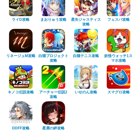
ライD攻略
まおりゅう攻略
星矢ジャスティス
フェスバ攻略
攻略
リネージュM攻略
白猫プロジェクト
白猫テニス攻略
妖怪ウォッチ1ス
攻略
マホ攻略
キノコ伝説攻略
アーチャー伝説2
いせのん攻略
スマグロ攻略
攻略
DDFF攻略
星屑の絆攻略