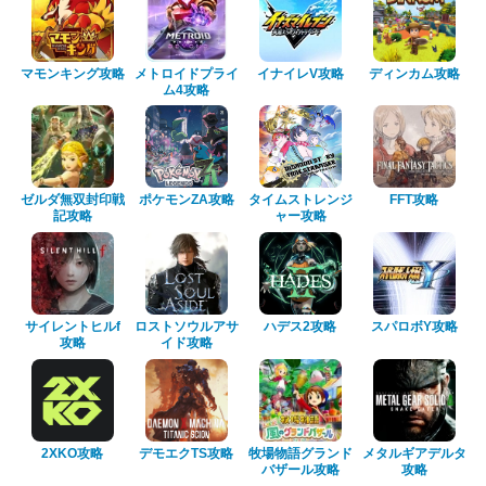
マモンキング攻略
メトロイドプライ
イナイレV攻略
ディンカム攻略
ム4攻略
ゼルダ無双封印戦
ポケモンZA攻略
タイムストレンジ
FFT攻略
記攻略
ャー攻略
サイレントヒルf
ロストソウルアサ
ハデス2攻略
スパロボY攻略
攻略
イド攻略
2XKO攻略
デモエクTS攻略
牧場物語グランド
メタルギアデルタ
バザール攻略
攻略