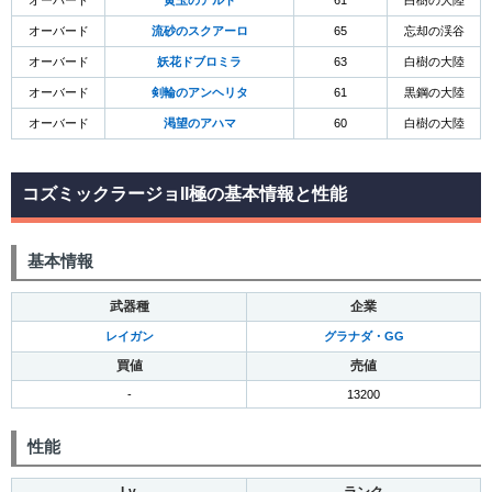
オーバード
黄玉のアルド
61
白樹の大陸
オーバード
流砂のスクアーロ
65
忘却の渓谷
オーバード
妖花ドブロミラ
63
白樹の大陸
オーバード
剣輪のアンヘリタ
61
黒鋼の大陸
オーバード
渇望のアハマ
60
白樹の大陸
コズミックラージョII極の基本情報と性能
基本情報
武器種
企業
レイガン
グラナダ・GG
買値
売値
-
13200
性能