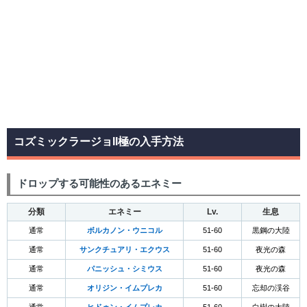
コズミックラージョII極の入手方法
ドロップする可能性のあるエネミー
分類
エネミー
Lv.
生息
通常
ボルカノン・ウニコル
51-60
黒鋼の大陸
通常
サンクチュアリ・エクウス
51-60
夜光の森
通常
パニッシュ・シミウス
51-60
夜光の森
通常
オリジン・イムプレカ
51-60
忘却の渓谷