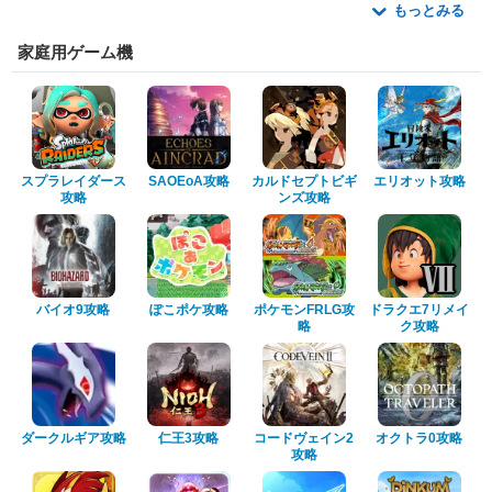
もっとみる
家庭用ゲーム機
スプラレイダース
SAOEoA攻略
カルドセプトビギ
エリオット攻略
攻略
ンズ攻略
バイオ9攻略
ぽこポケ攻略
ポケモンFRLG攻
ドラクエ7リメイ
略
ク攻略
ダークルギア攻略
仁王3攻略
コードヴェイン2
オクトラ0攻略
攻略