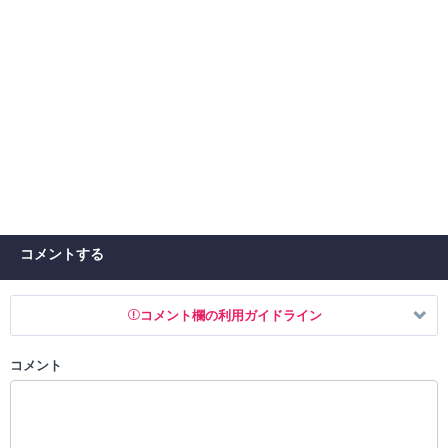
コメントする
コメント欄の利用ガイドライン
コメント
以下の書き込みを禁止とし、場合によってはコメント削除や書き込み制
限を行う可能性がございます。 あらかじめご了承ください。
・公序良俗に反する投稿