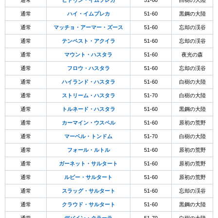
通常
ヒドゥン・イムプレカ
51-60
白樹の大陸
通常
ハイ・イムプレカ
51-60
黒鋼の大陸
通常
マッチョ・アーマー・ズース
51-60
忘却の渓谷
通常
テンペスト・アクイラ
51-60
忘却の渓谷
通常
マウント・ハスタラ
51-60
夜光の森
通常
フロウ・ハスタラ
51-60
忘却の渓谷
通常
ハイランド・ハスタラ
51-60
白樹の大陸
通常
ストリーム・ハスタラ
51-70
白樹の大陸
通常
トルネード・ハスタラ
51-60
黒鋼の大陸
通常
カーマイン・ウスペル
51-60
原初の荒野
通常
マーベル・トンドム
51-70
白樹の大陸
通常
フォール・ルトル
51-60
原初の荒野
通常
ガーネット・サルタート
51-60
原初の荒野
通常
ルビー・サルタート
51-60
原初の荒野
通常
スラッグ・サルタート
51-60
忘却の渓谷
通常
クラウド・サルタート
51-60
黒鋼の大陸