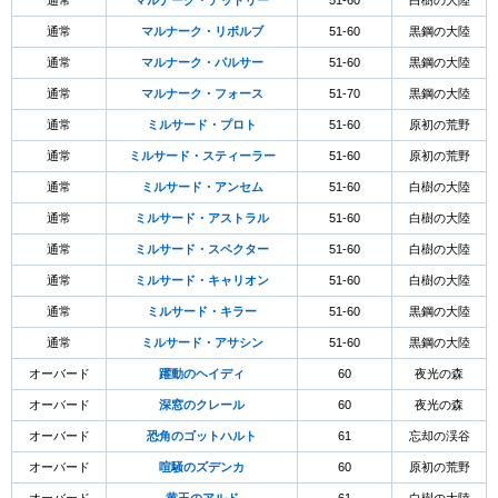
通常
マルナーク・デッドリー
51-60
白樹の大陸
通常
マルナーク・リボルブ
51-60
黒鋼の大陸
通常
マルナーク・パルサー
51-60
黒鋼の大陸
通常
マルナーク・フォース
51-70
黒鋼の大陸
通常
ミルサード・プロト
51-60
原初の荒野
通常
ミルサード・スティーラー
51-60
原初の荒野
通常
ミルサード・アンセム
51-60
白樹の大陸
通常
ミルサード・アストラル
51-60
白樹の大陸
通常
ミルサード・スペクター
51-60
白樹の大陸
通常
ミルサード・キャリオン
51-60
白樹の大陸
通常
ミルサード・キラー
51-60
黒鋼の大陸
通常
ミルサード・アサシン
51-60
黒鋼の大陸
オーバード
躍動のヘイディ
60
夜光の森
オーバード
深窓のクレール
60
夜光の森
オーバード
恐角のゴットハルト
61
忘却の渓谷
オーバード
喧騒のズデンカ
60
原初の荒野