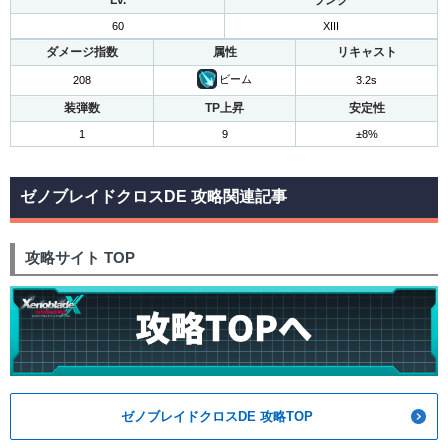
Lv.
ランク
60
XIII
ダメージ指数
属性
リキャスト
ビーム
208
3.2s
装弾数
TP上昇
安定性
1
9
±8%
ゼノブレイドクロスDE 攻略関連記事
攻略サイト TOP
ゼノブレイドクロスDE 攻略TOP