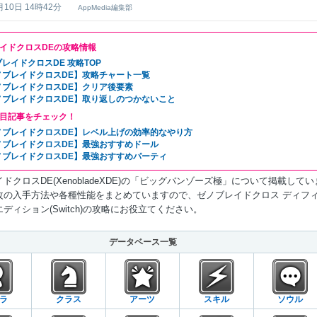
月10日 14時42分
AppMedia編集部
イドクロスDEの攻略情報
レイドクロスDE 攻略TOP
ノブレイドクロスDE】攻略チャート一覧
ノブレイドクロスDE】クリア後要素
ノブレイドクロスDE】取り返しのつかないこと
目記事をチェック！
ノブレイドクロスDE】レベル上げの効率的なやり方
ノブレイドクロスDE】最強おすすめドール
ノブレイドクロスDE】最強おすすめパーティ
ドクロスDE(XenobladeXDE)の「ビッグバンゾーズ極」について掲載してい
改の入手方法や各種性能をまとめていますので、ゼノブレイドクロス ディフ
ディション(Switch)の攻略にお役立てください。
データベース一覧
ラ
クラス
アーツ
スキル
ソウル