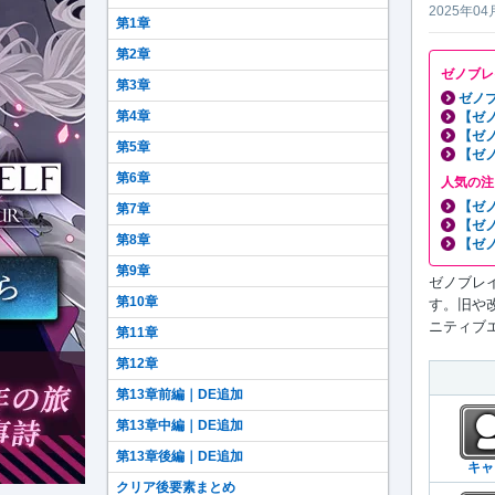
2025年04
第1章
第2章
ゼノブレ
第3章
ゼノブ
第4章
【ゼ
【ゼ
第5章
【ゼ
第6章
人気の注
【ゼ
第7章
【ゼ
第8章
【ゼ
第9章
ゼノブレイ
第10章
す。旧や
ニティブエ
第11章
第12章
第13章前編｜DE追加
第13章中編｜DE追加
第13章後編｜DE追加
キャ
クリア後要素まとめ