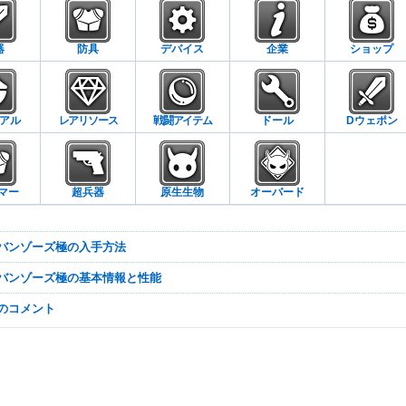
器
防具
デバイス
企業
ショップ
アル
レアリソース
戦闘アイテム
ドール
Dウェポン
マー
超兵器
原生生物
オーバード
グバンゾーズ極の入手方法
グバンゾーズ極の基本情報と性能
なのコメント