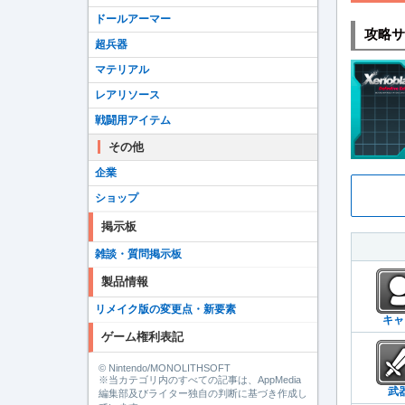
ドールアーマー
攻略サ
超兵器
マテリアル
レアリソース
戦闘用アイテム
その他
企業
ショップ
掲示板
雑談・質問掲示板
製品情報
リメイク版の変更点・新要素
キャ
ゲーム権利表記
© Nintendo/MONOLITHSOFT
※当カテゴリ内のすべての記事は、AppMedia
武
編集部及びライター独自の判断に基づき作成し