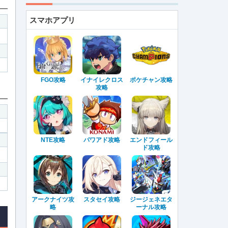
スマホアプリ
FGO攻略
イナイレクロス
ポケチャン攻略
攻略
NTE攻略
パワアド攻略
エンドフィール
ド攻略
アークナイツ攻
スタセイ攻略
ジージェネエタ
略
ーナル攻略