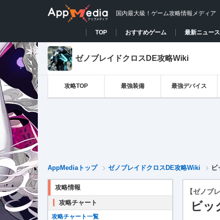
国内最大級！ゲーム攻略情報メディア
TOP
おすすめゲーム
最新ニュース
ゼノブレイドクロスDE攻略Wiki
攻略TOP
最強装備
最強デバイス
AppMediaトップ
ゼノブレイドクロスDE攻略Wiki
ビ
攻略情報
【ゼノブレ
攻略チャート
ビッ
攻略チャート一覧