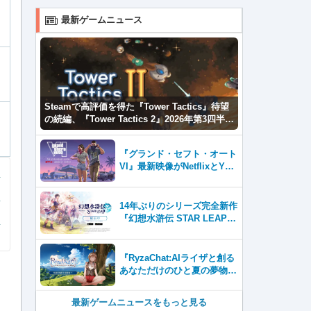
最新ゲームニュース
Steamで高評価を得た『Tower Tactics』待望
の続編、『Tower Tactics 2』2026年第3四半期
に早期アクセス開始
『グランド・セフト・オート
VI』最新映像がNetflixとYou
Tubeに8月27日登場！
14年ぶりのシリーズ完全新作
『幻想水滸伝 STAR LEAP』
が本日から配信開始！
『RyzaChat:AIライザと創る
あなただけのひと夏の夢物
語』レビュー。会話を中心に
自由な冒険を進めていくシス
最新ゲームニュースをもっと見る
テムはこれまでにない新鮮な