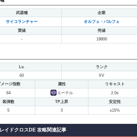
武器種
企業
サイコランチャー
オルフェ・パルフェ
買値
売値
-
19800
Lv.
ランク
60
XV
ダメージ指数
属性
リキャスト
64
エーテル
2.0s
装弾数
TP上昇
安定性
5
3
±15%
レイドクロスDE 攻略関連記事