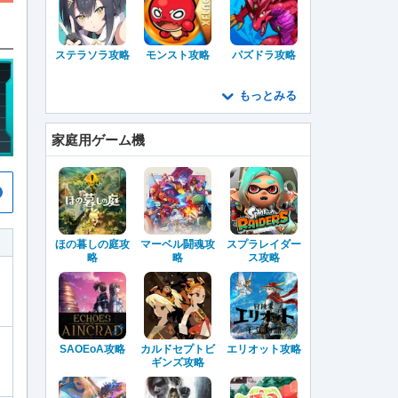
ステラソラ攻略
モンスト攻略
パズドラ攻略
もっとみる
家庭用ゲーム機
ほの暮しの庭攻
マーベル闘魂攻
スプラレイダー
略
略
ス攻略
SAOEoA攻略
カルドセプトビ
エリオット攻略
ギンズ攻略