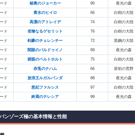
ード
秘奥のジョーカー
90
夜光の森
ード
黄水のヒイロ
66
白樹の大陸
ード
高潔のアトレイデ
74
白樹の大陸
ード
老獪なるゲセリット
76
白樹の大陸
ード
剣豪のチェレンチー
72
黒鋼の大陸
ード
閻眼のバルドゥイノ
89
夜光の森
ード
碧眼のベルトホルト
75
白樹の大陸
ード
赤兎のナハム
66
原初の荒野
ード
放浪王ルガルバンダ
88
夜光の森
ード
悠妃ファルシス
97
白樹の大陸
ード
終焉のテレシア
99
夜光の森
バンゾーズ極の基本情報と性能
報