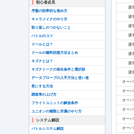
初心者必見
通
序盤の効率的な進め方
通
キャラメイクのやり方
通
取り返しのつかないこと
通
バトルのコツ
ドールとは？
通
ドールの燃料回復方法まとめ
通
キズナとは？
通
キズナトークの発生条件と選択肢
通
データプローブの入手方法と使い道
オーバ
夜にする方法
オーバ
調査率の上げ方
オーバ
フライトユニットの解放条件
オーバ
ユニオンの種類と所属のやり方
オーバ
システム解説
オーバ
バトルシステム解説