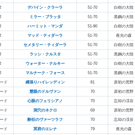
常
デバイン・クラーラ
51-70
白樹の大陸
常
ミラー・ブラッタ
51-70
黒鋼の大陸
常
ハーミット・マンダ
51-90
白樹の大陸
常
マッド・ティダーラ
51-70
夜光の森
常
セメタリー・ティダーラ
51-70
白樹の大陸
常
ラッシ・クルスタ
51-70
黒鋼の大陸
常
ウォーター・ナルキー
51-70
白樹の大陸
常
マルナーク・フォース
51-70
黒鋼の大陸
ード
縄張りハイレッディン
81
原初の荒野
ード
慧眼のドルヴァン
70
原初の荒野
ード
心眼のフェリシアノ
70
忘却の渓谷
ード
洞穴のネクロ
69
原初の荒野
ード
酔狂のヴァーツラフ
70
忘却の渓谷
ード
冥府のエレナ
79
夜光の森