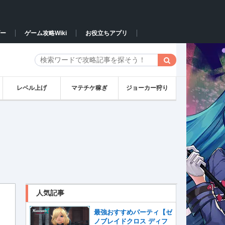
ー
ゲーム攻略Wiki
お役立ちアプリ
レベル上げ
マテチケ稼ぎ
ジョーカー狩り
人気記事
最強おすすめパーティ【ゼ
ノブレイドクロス ディフ