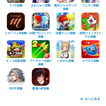
ライD攻略
まおりゅう攻略
星矢ジャスティス
フェスバ攻略
攻略
リネージュM攻略
白猫プロジェクト
白猫テニス攻略
妖怪ウォッチ1ス
攻略
マホ攻略
キノコ伝説攻略
アーチャー伝説2
いせのん攻略
スマグロ攻略
攻略
DDFF攻略
星屑の絆攻略
もっとみる