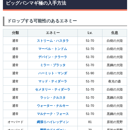
ビッグバンマギ極の入手方法
ドロップする可能性のあるエネミー
分類
エネミー
Lv.
生息
通常
ストリーム・ハスタラ
51-70
白樹の大陸
通常
マーベル・トンドム
51-70
白樹の大陸
通常
デバイン・クラーラ
51-70
白樹の大陸
通常
ミラー・ブラッタ
51-70
黒鋼の大陸
通常
ハーミット・マンダ
51-90
白樹の大陸
通常
マッド・ティダーラ
51-70
夜光の森
通常
セメタリー・ティダーラ
51-70
白樹の大陸
通常
ラッシ・クルスタ
51-70
黒鋼の大陸
通常
ウォーター・ナルキー
51-70
白樹の大陸
通常
マルナーク・フォース
51-70
黒鋼の大陸
オーバード
縄張りハイレッディン
81
原初の荒野