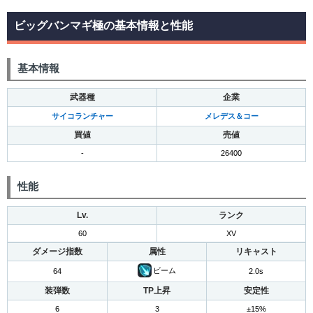
ビッグバンマギ極の基本情報と性能
基本情報
武器種
企業
サイコランチャー
メレデス＆コー
買値
売値
-
26400
性能
Lv.
ランク
60
XV
ダメージ指数
属性
リキャスト
ビーム
64
2.0s
装弾数
TP上昇
安定性
6
3
±15%