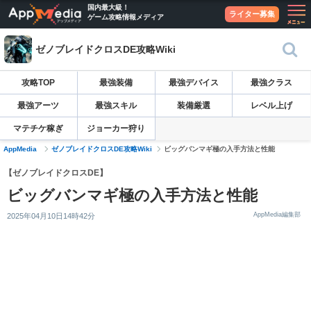
国内最大級！
ライター募集
ゲーム攻略情報メディア
ゼノブレイドクロスDE攻略Wiki
攻略TOP
最強装備
最強デバイス
最強クラス
最強アーツ
最強スキル
装備厳選
レベル上げ
マテチケ稼ぎ
ジョーカー狩り
AppMedia
ゼノブレイドクロスDE攻略Wiki
ビッグバンマギ極の入手方法と性能
【ゼノブレイドクロスDE】
ビッグバンマギ極の入手方法と性能
AppMedia編集部
2025年04月10日14時42分