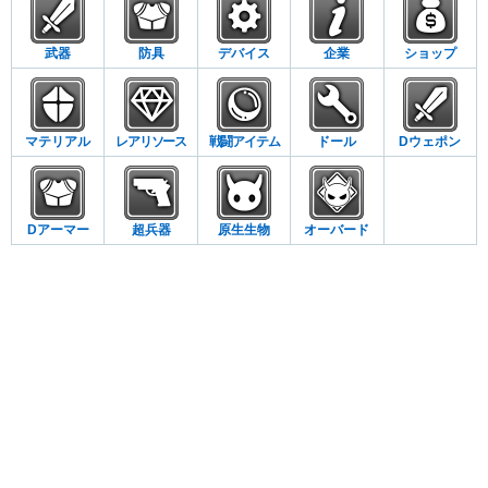
武器
防具
デバイス
企業
ショップ
マテリアル
レアリソース
戦闘アイテム
ドール
Dウェポン
Dアーマー
超兵器
原生生物
オーバード