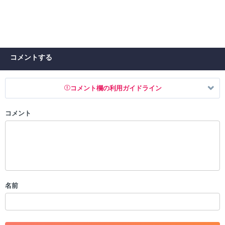
コメントする
コメント欄の利用ガイドライン
コメント
以下の書き込みを禁止とし、場合によってはコメント削除や書き込み制
限を行う可能性がございます。 あらかじめご了承ください。
・公序良俗に反する投稿
・スパムなど、記事内容と関係のない投稿
・誰かになりすます行為
・個人情報の投稿や、他者のプライバシーを侵害する投稿
名前
・一度削除された投稿を再び投稿すること
・外部サイトへの誘導や宣伝
・アカウントの売買など金銭が絡む内容の投稿
・各ゲームのネタバレを含む内容の投稿