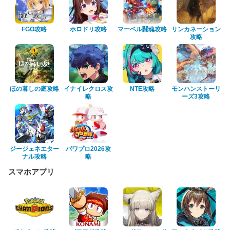
FGO攻略
ホロドリ攻略
マーベル闘魂攻略
リンカネーション
攻略
ほの暮しの庭攻略
イナイレクロス攻
NTE攻略
モンハンストーリ
略
ーズ3攻略
ジージェネエター
パワプロ2026攻
ナル攻略
略
スマホアプリ