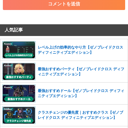
・その他、管理者が不適切と判断した投稿
コメントの削除につきましては下記フォームより申請をいた
だけますでしょうか。
人気記事
コメントの削除を申請する
※投稿内容を確認後、順次対応さ
せていただきます。ご了承ください。
※一度削除したコメントは復元ができませんのでご注意くだ
レベル上げの効率的なやり方【ゼノブレイドクロス
さい。
ディフィニティブエディション】
また、過度な利用規約の違反や、弊社に損害の及ぶ内容の書き込みがあ
った場合は、法的措置をとらせていただく場合もございますので、あら
最強おすすめパーティ【ゼノブレイドクロス ディフ
かじめご理解くださいませ。
ィニティブエディション】
最強おすすめドール【ゼノブレイドクロス ディフィ
ニティブエディション】
クラスチェンジの優先度｜おすすめクラス【ゼノブ
レイドクロス ディフィニティブエディション】