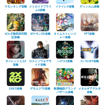
マモンキング攻略
メトロイドプライ
イナイレV攻略
ディンカム攻略
ム4攻略
ゼルダ無双封印戦
ポケモンZA攻略
タイムストレンジ
FFT攻略
記攻略
ャー攻略
サイレントヒルf
ロストソウルアサ
ハデス2攻略
スパロボY攻略
攻略
イド攻略
2XKO攻略
デモエクTS攻略
牧場物語グランド
メタルギアデルタ
バザール攻略
攻略