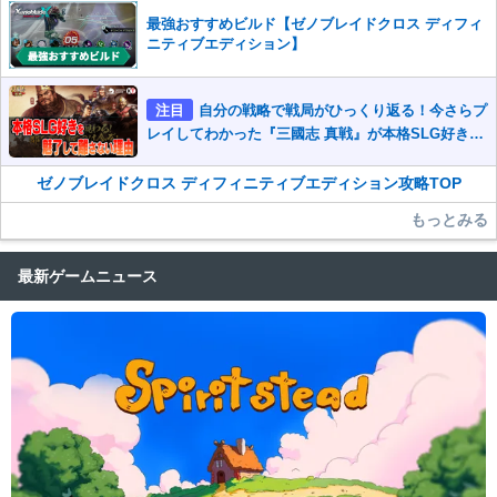
最強おすすめビルド【ゼノブレイドクロス ディフィ
ニティブエディション】
注目
自分の戦略で戦局がひっくり返る！今さらプ
レイしてわかった『三國志 真戦』が本格SLG好きを
魅了して離さないワケ
ゼノブレイドクロス ディフィニティブエディション攻略TOP
もっとみる
最新ゲームニュース