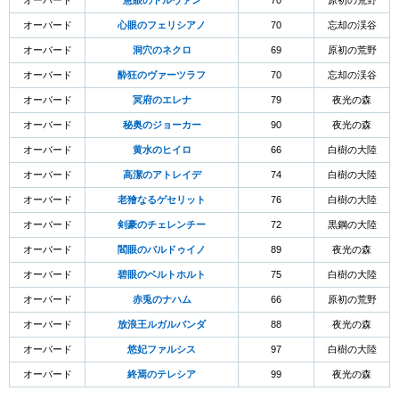
オーバード
慧眼のドルヴァン
70
原初の荒野
オーバード
心眼のフェリシアノ
70
忘却の渓谷
オーバード
洞穴のネクロ
69
原初の荒野
オーバード
酔狂のヴァーツラフ
70
忘却の渓谷
オーバード
冥府のエレナ
79
夜光の森
オーバード
秘奥のジョーカー
90
夜光の森
オーバード
黄水のヒイロ
66
白樹の大陸
オーバード
高潔のアトレイデ
74
白樹の大陸
オーバード
老獪なるゲセリット
76
白樹の大陸
オーバード
剣豪のチェレンチー
72
黒鋼の大陸
オーバード
閻眼のバルドゥイノ
89
夜光の森
オーバード
碧眼のベルトホルト
75
白樹の大陸
オーバード
赤兎のナハム
66
原初の荒野
オーバード
放浪王ルガルバンダ
88
夜光の森
オーバード
悠妃ファルシス
97
白樹の大陸
オーバード
終焉のテレシア
99
夜光の森