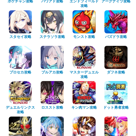
ポケチャン攻略
パワアド攻略
エンドフィールド
アークナイツ攻略
攻略
スタセイ攻略
ステラソラ攻略
モンスト攻略
パズドラ攻略
プロセカ攻略
ブルアカ攻略
マスターデュエル
ダフネ攻略
攻略
デュエルリンクス
ロススト攻略
キン肉マン攻略
ドット勇者攻略
攻略