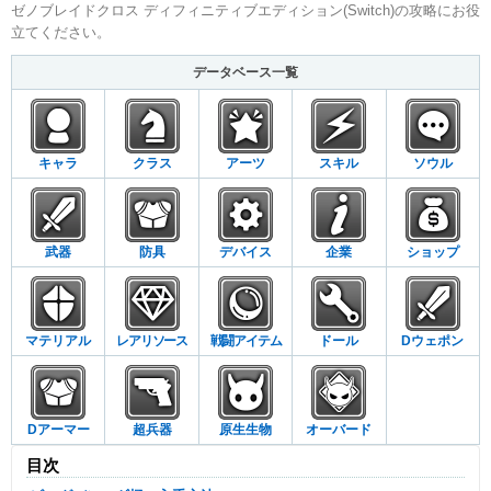
ゼノブレイドクロス ディフィニティブエディション(Switch)の攻略にお役
立てください。
データベース一覧
キャラ
クラス
アーツ
スキル
ソウル
武器
防具
デバイス
企業
ショップ
マテリアル
レアリソース
戦闘アイテム
ドール
Dウェポン
Dアーマー
超兵器
原生生物
オーバード
目次