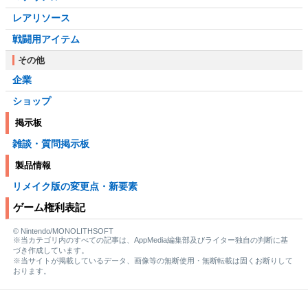
レアリソース
戦闘用アイテム
その他
企業
ショップ
掲示板
雑談・質問掲示板
製品情報
リメイク版の変更点・新要素
ゲーム権利表記
© Nintendo/MONOLITHSOFT
※当カテゴリ内のすべての記事は、AppMedia編集部及びライター独自の判断に基
づき作成しています。
※当サイトが掲載しているデータ、画像等の無断使用・無断転載は固くお断りして
おります。