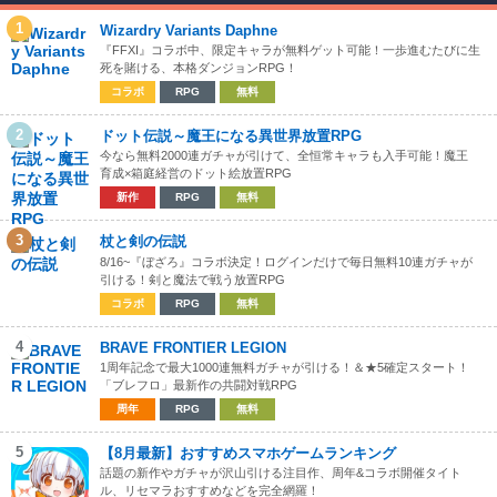
1
Wizardry Variants Daphne
『FFXI』コラボ中、限定キャラが無料ゲット可能！一歩進むたびに生
死を賭ける、本格ダンジョンRPG！
コラボ
RPG
無料
2
ドット伝説～魔王になる異世界放置RPG
今なら無料2000連ガチャが引けて、全恒常キャラも入手可能！魔王
育成×箱庭経営のドット絵放置RPG
新作
RPG
無料
3
杖と剣の伝説
8/16~『ぼざろ』コラボ決定！ログインだけで毎日無料10連ガチャが
引ける！剣と魔法で戦う放置RPG
コラボ
RPG
無料
4
BRAVE FRONTIER LEGION
1周年記念で最大1000連無料ガチャが引ける！＆★5確定スタート！
「ブレフロ」最新作の共闘対戦RPG
周年
RPG
無料
5
【8月最新】おすすめスマホゲームランキング
話題の新作やガチャが沢山引ける注目作、周年&コラボ開催タイト
ル、リセマラおすすめなどを完全網羅！