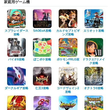
家庭用ゲーム機
スプラレイダース
SAOEoA攻略
カルドセプトビギ
エリオット攻略
攻略
ンズ攻略
バイオ9攻略
ぽこポケ攻略
ポケモンFRLG攻
ドラクエ7リメイ
略
ク攻略
ダークルギア攻略
仁王3攻略
コードヴェイン2
オクトラ0攻略
攻略