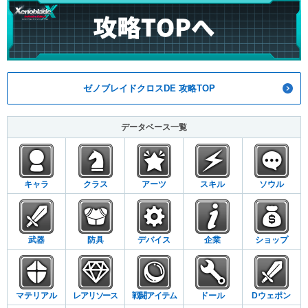
ゼノブレイドクロスDE 攻略TOP
データベース一覧
キャラ
クラス
アーツ
スキル
ソウル
武器
防具
デバイス
企業
ショップ
マテリアル
レアリソース
戦闘アイテム
ドール
Dウェポン