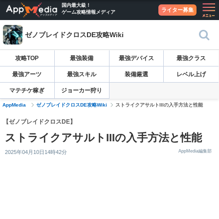
国内最大級！
ライター募集
ゲーム攻略情報メディア
ゼノブレイドクロスDE攻略Wiki
攻略TOP
最強装備
最強デバイス
最強クラス
最強アーツ
最強スキル
装備厳選
レベル上げ
マテチケ稼ぎ
ジョーカー狩り
AppMedia
ゼノブレイドクロスDE攻略Wiki
ストライクアサルトIIIの入手方法と性能
【ゼノブレイドクロスDE】
ストライクアサルトIIIの入手方法と性能
AppMedia編集部
2025年04月10日14時42分