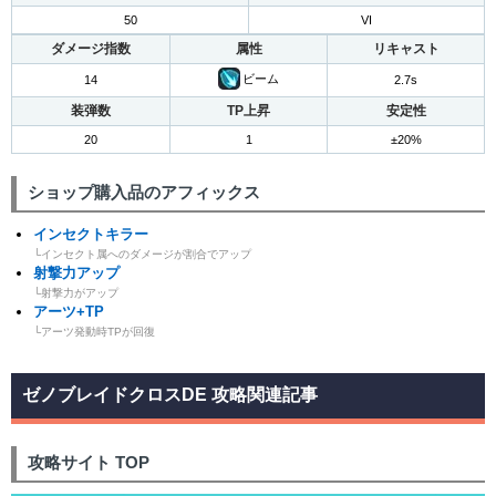
50
VI
ダメージ指数
属性
リキャスト
ビーム
14
2.7s
装弾数
TP上昇
安定性
20
1
±20%
ショップ購入品のアフィックス
インセクトキラー
└インセクト属へのダメージが割合でアップ
射撃力アップ
└射撃力がアップ
アーツ+TP
└アーツ発動時TPが回復
ゼノブレイドクロスDE 攻略関連記事
攻略サイト TOP