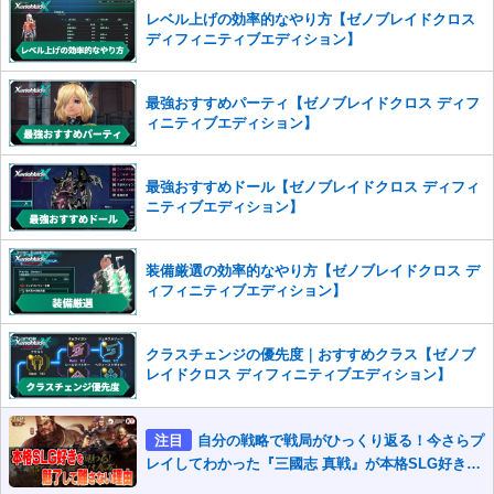
※一度削除したコメントは復元ができませんのでご注意くだ
レベル上げの効率的なやり方【ゼノブレイドクロス
さい。
ディフィニティブエディション】
また、過度な利用規約の違反や、弊社に損害の及ぶ内容の書き込みがあ
った場合は、法的措置をとらせていただく場合もございますので、あら
最強おすすめパーティ【ゼノブレイドクロス ディフ
かじめご理解くださいませ。
ィニティブエディション】
最強おすすめドール【ゼノブレイドクロス ディフィ
ニティブエディション】
装備厳選の効率的なやり方【ゼノブレイドクロス デ
ィフィニティブエディション】
クラスチェンジの優先度｜おすすめクラス【ゼノブ
レイドクロス ディフィニティブエディション】
注目
自分の戦略で戦局がひっくり返る！今さらプ
レイしてわかった『三國志 真戦』が本格SLG好きを
魅了して離さないワケ