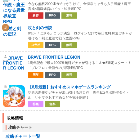
今なら無料2000連ガチャが引けて、全恒常キャラも入手可能！魔王
育成×箱庭経営のドット絵放置RPG
新作
RPG
無料
3
杖と剣の伝説
8/16~『ぼざろ』コラボ決定！ログインだけで毎日無料10連ガチャが
引ける！剣と魔法で戦う放置RPG
コラボ
RPG
無料
4
BRAVE FRONTIER LEGION
1周年記念で最大1000連無料ガチャが引ける！＆★5確定スタート！
「ブレフロ」最新作の共闘対戦RPG
周年
RPG
無料
5
【8月最新】おすすめスマホゲームランキング
話題の新作やガチャが沢山引ける注目作、周年&コラボ開催タイト
ル、リセマラおすすめなどを完全網羅！
特集
無料
攻略情報
攻略チャート
攻略チャート一覧