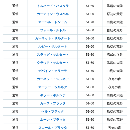
通常
トルネード・ハスタラ
51-60
黒鋼の大陸
通常
カーマイン・ウスペル
51-60
原初の荒野
通常
マーベル・トンドム
51-70
白樹の大陸
通常
フォール・ルトル
51-60
原初の荒野
通常
ガーネット・サルタート
51-60
原初の荒野
通常
ルビー・サルタート
51-60
原初の荒野
通常
スラッグ・サルタート
51-60
忘却の渓谷
通常
クラウド・サルタート
51-60
黒鋼の大陸
通常
デバイン・クラーラ
51-70
白樹の大陸
通常
ガーネット・シルネア
51-60
夜光の森
通常
マーシー・シルネア
51-60
夜光の森
通常
キラー・ボルンテ
51-60
白樹の大陸
通常
カース・ブラッタ
51-60
原初の荒野
通常
ヘル・ブラッタ
51-60
原初の荒野
通常
ムーン・ブラッタ
51-60
原初の荒野
通常
スコール・ブラッタ
51-60
夜光の森