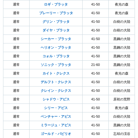
通常
ロギ・ブラッタ
41-50
夜光の森
通常
プレーリー・ブラッタ
41-50
夜光の森
通常
グリン・ブラッタ
41-50
白樹の大陸
通常
ダイヤ・ブラッタ
41-50
白樹の大陸
通常
シーカー・ブラッタ
41-50
黒鋼の大陸
通常
ヘリオン・ブラッタ
41-50
黒鋼の大陸
通常
コォル・ブラッタ
41-50
黒鋼の大陸
通常
ソニック・ブラッタ
21-60
黒鋼の大陸
通常
カイト・クレクス
41-50
夜光の森
通常
デルフト・クレクス
41-50
白樹の大陸
通常
クレイン・クレクス
41-50
白樹の大陸
通常
シャドウ・アピス
41-50
原初の荒野
通常
シリー・アピス
41-50
夜光の森
通常
ベンチャー・アピス
41-50
白樹の大陸
通常
ミラージュ・アピス
41-50
黒鋼の大陸
通常
ゴールド・パピリオ
41-50
忘却の渓谷