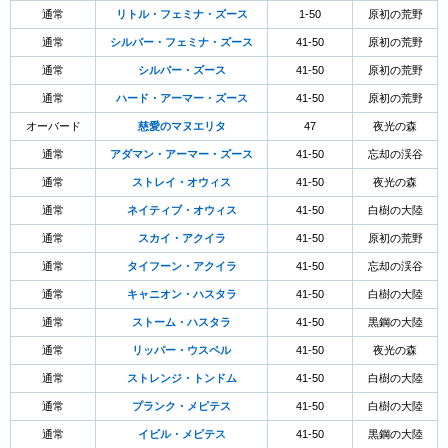
通常
リトル・フェミナ・ズース
1-50
原初の荒野
通常
シルバー・フェミナ・ズース
41-50
原初の荒野
通常
シルバー・ズース
41-50
原初の荒野
通常
ハード・アーマー・ズース
41-50
原初の荒野
オーバード
慈愛のマヌエリタ
47
夜光の森
通常
アダマン・アーマー・ズース
41-50
忘却の渓谷
通常
ストレイ・オウィス
41-50
夜光の森
通常
ネイティブ・オウィス
41-50
白樹の大陸
通常
スカイ・アクイラ
41-50
原初の荒野
通常
タイフーン・アクイラ
41-50
忘却の渓谷
通常
キャニオン・ハスタラ
41-50
白樹の大陸
通常
ストーム・ハスタラ
41-50
黒鋼の大陸
通常
リッパー・ウスペル
41-50
夜光の森
通常
ストレンジ・トンドム
41-50
白樹の大陸
通常
プランク・メピテス
41-50
白樹の大陸
通常
イビル・メピテス
41-50
黒鋼の大陸