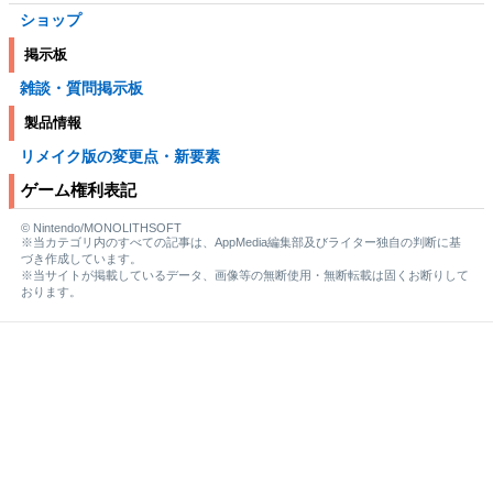
ショップ
掲示板
雑談・質問掲示板
製品情報
リメイク版の変更点・新要素
ゲーム権利表記
© Nintendo/MONOLITHSOFT
※当カテゴリ内のすべての記事は、AppMedia編集部及びライター独自の判断に基
づき作成しています。
※当サイトが掲載しているデータ、画像等の無断使用・無断転載は固くお断りして
おります。