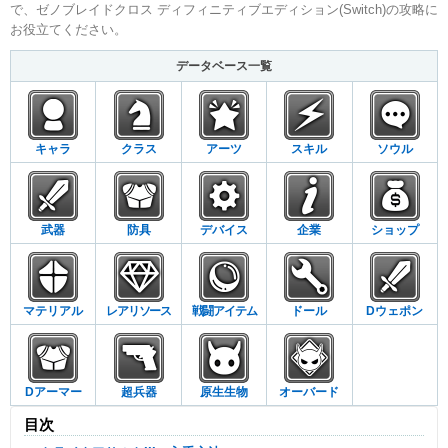
で、ゼノブレイドクロス ディフィニティブエディション(Switch)の攻略に
お役立てください。
データベース一覧
キャラ
クラス
アーツ
スキル
ソウル
武器
防具
デバイス
企業
ショップ
マテリアル
レアリソース
戦闘アイテム
ドール
Dウェポン
Dアーマー
超兵器
原生生物
オーバード
目次