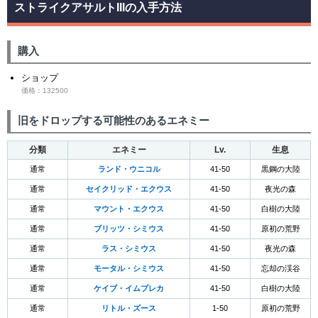
ストライクアサルトIIIの入手方法
購入
ショップ
価格：132500
旧をドロップする可能性のあるエネミー
分類
エネミー
Lv.
生息
通常
ランド・ウニコル
41-50
黒鋼の大陸
通常
セイクリッド・エクウス
41-50
夜光の森
通常
マウント・エクウス
41-50
白樹の大陸
通常
ブリッツ・シミウス
41-50
原初の荒野
通常
ラス・シミウス
41-50
夜光の森
通常
モータル・シミウス
41-50
忘却の渓谷
通常
ケイブ・イムプレカ
41-50
白樹の大陸
通常
リトル・ズース
1-50
原初の荒野