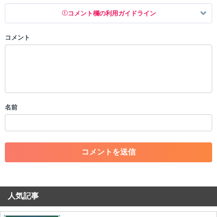
コメント欄の利用ガイドライン
コメント
以下の書き込みを禁止とし、場合によってはコメント削除や書き込み制
限を行う可能性がございます。 あらかじめご了承ください。
・公序良俗に反する投稿
・スパムなど、記事内容と関係のない投稿
・誰かになりすます行為
・個人情報の投稿や、他者のプライバシーを侵害する投稿
名前
・一度削除された投稿を再び投稿すること
・外部サイトへの誘導や宣伝
・アカウントの売買など金銭が絡む内容の投稿
・各ゲームのネタバレを含む内容の投稿
・その他、管理者が不適切と判断した投稿
コメントの削除につきましては下記フォームより申請をいた
だけますでしょうか。
人気記事
コメントの削除を申請する
※投稿内容を確認後、順次対応さ
せていただきます。ご了承ください。