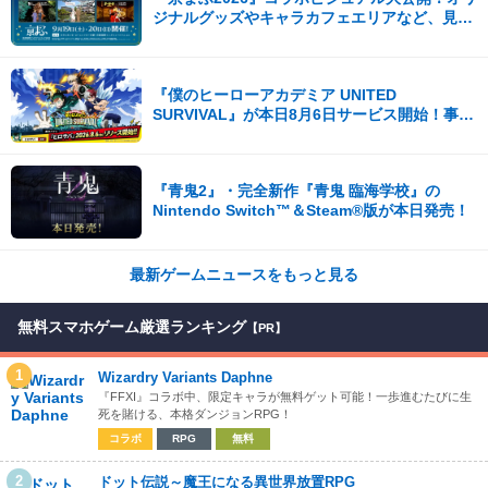
ジナルグッズやキャラカフェエリアなど、見ど
ころ満載！！
『僕のヒーローアカデミア UNITED
SURVIVAL』が本日8月6日サービス開始！事前
登録者数100万を突破！
『青鬼2』・完全新作『青鬼 臨海学校』の
Nintendo Switch™＆Steam®版が本日発売！
最新ゲームニュースをもっと見る
無料スマホゲーム厳選ランキング
【PR】
1
Wizardry Variants Daphne
『FFXI』コラボ中、限定キャラが無料ゲット可能！一歩進むたびに生
死を賭ける、本格ダンジョンRPG！
コラボ
RPG
無料
2
ドット伝説～魔王になる異世界放置RPG