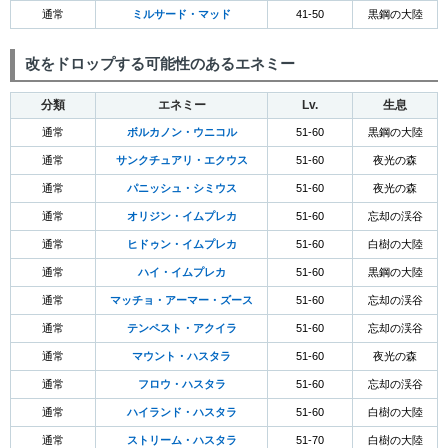
通常
ミルサード・マッド
41-50
黒鋼の大陸
改をドロップする可能性のあるエネミー
分類
エネミー
Lv.
生息
通常
ボルカノン・ウニコル
51-60
黒鋼の大陸
通常
サンクチュアリ・エクウス
51-60
夜光の森
通常
パニッシュ・シミウス
51-60
夜光の森
通常
オリジン・イムプレカ
51-60
忘却の渓谷
通常
ヒドゥン・イムプレカ
51-60
白樹の大陸
通常
ハイ・イムプレカ
51-60
黒鋼の大陸
通常
マッチョ・アーマー・ズース
51-60
忘却の渓谷
通常
テンペスト・アクイラ
51-60
忘却の渓谷
通常
マウント・ハスタラ
51-60
夜光の森
通常
フロウ・ハスタラ
51-60
忘却の渓谷
通常
ハイランド・ハスタラ
51-60
白樹の大陸
通常
ストリーム・ハスタラ
51-70
白樹の大陸