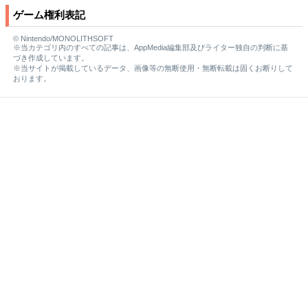
ゲーム権利表記
© Nintendo/MONOLITHSOFT
※当カテゴリ内のすべての記事は、AppMedia編集部及びライター独自の判断に基
づき作成しています。
※当サイトが掲載しているデータ、画像等の無断使用・無断転載は固くお断りして
おります。