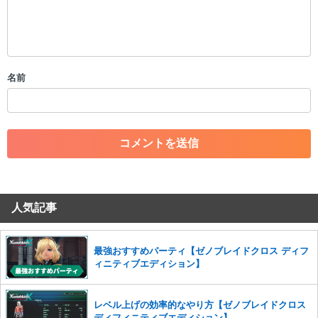
・公序良俗に反する投稿
・スパムなど、記事内容と関係のない投稿
・誰かになりすます行為
・個人情報の投稿や、他者のプライバシーを侵害する投稿
名前
・一度削除された投稿を再び投稿すること
・外部サイトへの誘導や宣伝
・アカウントの売買など金銭が絡む内容の投稿
・各ゲームのネタバレを含む内容の投稿
・その他、管理者が不適切と判断した投稿
コメントの削除につきましては下記フォームより申請をいた
だけますでしょうか。
人気記事
コメントの削除を申請する
※投稿内容を確認後、順次対応さ
せていただきます。ご了承ください。
※一度削除したコメントは復元ができませんのでご注意くだ
最強おすすめパーティ【ゼノブレイドクロス ディフ
さい。
ィニティブエディション】
また、過度な利用規約の違反や、弊社に損害の及ぶ内容の書き込みがあ
った場合は、法的措置をとらせていただく場合もございますので、あら
レベル上げの効率的なやり方【ゼノブレイドクロス
かじめご理解くださいませ。
ディフィニティブエディション】