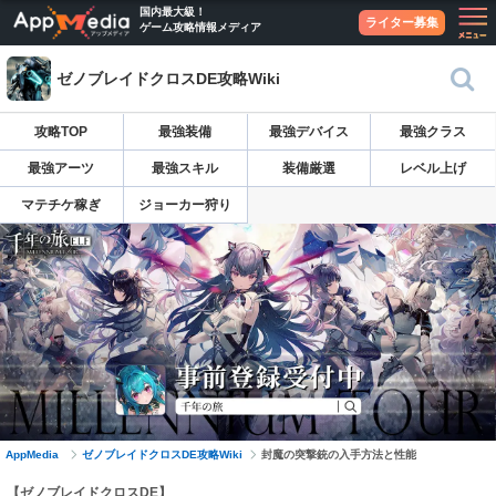
国内最大級！
ライター募集
ゲーム攻略情報メディア
ゼノブレイドクロスDE攻略Wiki
攻略TOP
最強装備
最強デバイス
最強クラス
最強アーツ
最強スキル
装備厳選
レベル上げ
マテチケ稼ぎ
ジョーカー狩り
AppMedia
ゼノブレイドクロスDE攻略Wiki
封魔の突撃銃の入手方法と性能
【ゼノブレイドクロスDE】