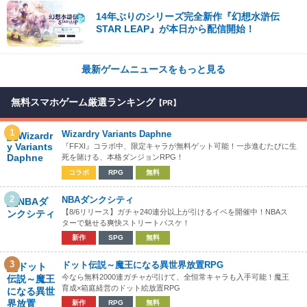
14年ぶりのシリーズ完全新作『幻想水滸伝
STAR LEAP』が本日から配信開始！
最新ゲームニュースをもっと見る
無料スマホゲーム厳選ランキング
【PR】
1
Wizardry Variants Daphne
『FFXI』コラボ中、限定キャラが無料ゲット可能！一歩進むたびに生
死を賭ける、本格ダンジョンRPG！
コラボ
RPG
無料
2
NBAダンクシティ
【8/6リリース】ガチャ240連分以上が引けるイベを開催中！NBAス
ターで魅せる爽快ストリートバスケ！
新作
SPG
無料
3
ドット伝説～魔王になる異世界放置RPG
今なら無料2000連ガチャが引けて、全恒常キャラも入手可能！魔王
育成×箱庭経営のドット絵放置RPG
新作
RPG
無料