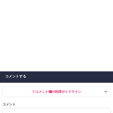
コメントする
コメント欄の利用ガイドライン
コメント
以下の書き込みを禁止とし、場合によってはコメント削除や書き込み制
限を行う可能性がございます。 あらかじめご了承ください。