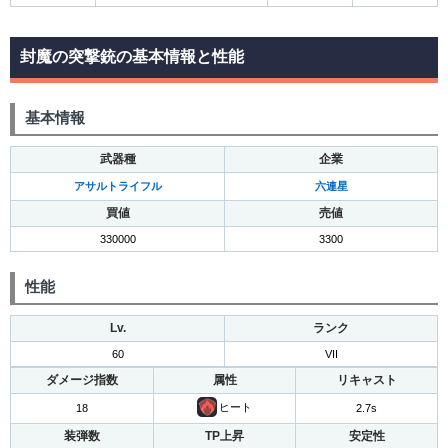
封魔の突撃銃の基本情報と性能
基本情報
武器種
企業
アサルトライフル
六連星
買値
売値
330000
3300
性能
Lv.
ランク
60
VII
ダメージ指数
属性
リキャスト
ヒート
18
2.7s
装弾数
TP上昇
安定性