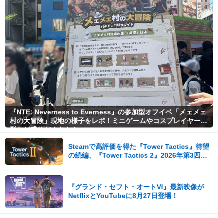
『NTE: Neverness to Everness』の参加型オフイベ「メェメェ
村の大冒険」現地の様子をレポ！ミニゲームやコスプレイヤー撮
影など盛りだくさん！
Steamで高評価を得た『Tower Tactics』待望
の続編、『Tower Tactics 2』2026年第3四半
期に早期アクセス開始
『グランド・セフト・オートVI』最新映像が
NetflixとYouTubeに8月27日登場！