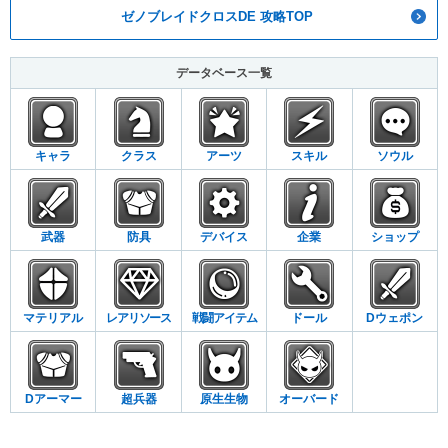
ゼノブレイドクロスDE 攻略TOP
データベース一覧
キャラ
クラス
アーツ
スキル
ソウル
武器
防具
デバイス
企業
ショップ
マテリアル
レアリソース
戦闘アイテム
ドール
Dウェポン
Dアーマー
超兵器
原生生物
オーバード