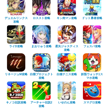
デュエルリンクス
ロススト攻略
キン肉マン攻略
ドット勇者攻略
攻略
ライD攻略
まおりゅう攻略
星矢ジャスティス
フェスバ攻略
攻略
リネージュM攻略
白猫プロジェクト
白猫テニス攻略
妖怪ウォッチ1ス
攻略
マホ攻略
キノコ伝説攻略
アーチャー伝説2
いせのん攻略
スマグロ攻略
攻略