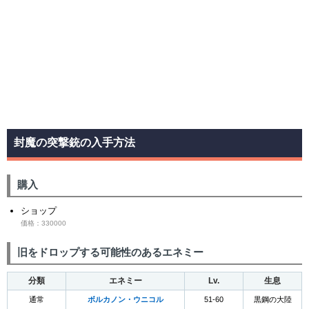
封魔の突撃銃の入手方法
購入
ショップ
価格：330000
旧をドロップする可能性のあるエネミー
分類
エネミー
Lv.
生息
通常
ボルカノン・ウニコル
51-60
黒鋼の大陸