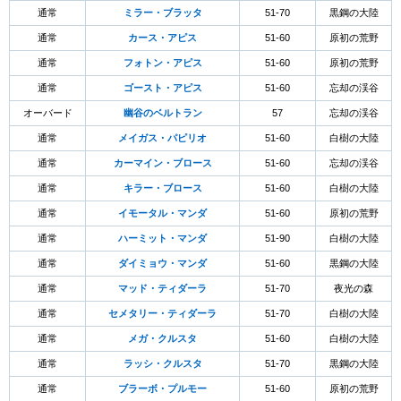
通常
ミラー・ブラッタ
51-70
黒鋼の大陸
通常
カース・アピス
51-60
原初の荒野
通常
フォトン・アピス
51-60
原初の荒野
通常
ゴースト・アピス
51-60
忘却の渓谷
オーバード
幽谷のベルトラン
57
忘却の渓谷
通常
メイガス・パピリオ
51-60
白樹の大陸
通常
カーマイン・ブロース
51-60
忘却の渓谷
通常
キラー・ブロース
51-60
白樹の大陸
通常
イモータル・マンダ
51-60
原初の荒野
通常
ハーミット・マンダ
51-90
白樹の大陸
通常
ダイミョウ・マンダ
51-60
黒鋼の大陸
通常
マッド・ティダーラ
51-70
夜光の森
通常
セメタリー・ティダーラ
51-70
白樹の大陸
通常
メガ・クルスタ
51-60
白樹の大陸
通常
ラッシ・クルスタ
51-70
黒鋼の大陸
通常
ブラーボ・プルモー
51-60
原初の荒野