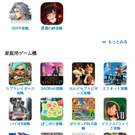
DDFF攻略
星屑の絆攻略
もっとみる
家庭用ゲーム機
スプラレイダース
SAOEoA攻略
カルドセプトビギ
エリオット攻略
攻略
ンズ攻略
バイオ9攻略
ぽこポケ攻略
ポケモンFRLG攻
ドラクエ7リメイ
略
ク攻略