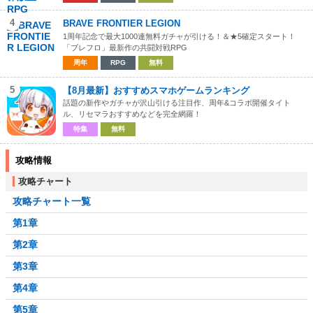
4
BRAVE FRONTIER LEGION
1周年記念で最大1000連無料ガチャが引ける！＆★5確定スタート！
「ブレフロ」最新作の共闘対戦RPG
周年
RPG
無料
5
【8月最新】おすすめスマホゲームランキング
話題の新作やガチャが沢山引ける注目作、周年&コラボ開催タイト
ル、リセマラおすすめなどを完全網羅！
特集
無料
攻略情報
攻略チャート
攻略チャート一覧
第1章
第2章
第3章
第4章
第5章