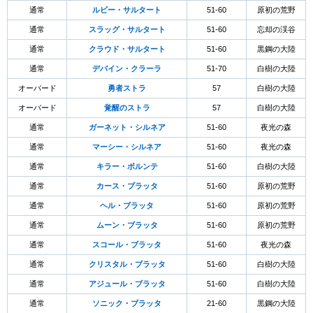
通常
ルビー・サルタート
51-60
原初の荒野
通常
スラッグ・サルタート
51-60
忘却の渓谷
通常
クラウド・サルタート
51-60
黒鋼の大陸
通常
デバイン・クラーラ
51-70
白樹の大陸
オーバード
勇者ストラ
57
白樹の大陸
オーバード
覚醒のストラ
57
白樹の大陸
通常
ガーネット・シルネア
51-60
夜光の森
通常
マーシー・シルネア
51-60
夜光の森
通常
キラー・ボルンテ
51-60
白樹の大陸
通常
カース・ブラッタ
51-60
原初の荒野
通常
ヘル・ブラッタ
51-60
原初の荒野
通常
ムーン・ブラッタ
51-60
原初の荒野
通常
スコール・ブラッタ
51-60
夜光の森
通常
クリスタル・ブラッタ
51-60
白樹の大陸
通常
アジュール・ブラッタ
51-60
白樹の大陸
通常
ソニック・ブラッタ
21-60
黒鋼の大陸