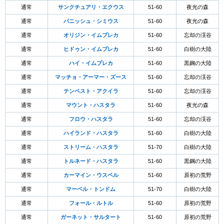
通常
サンクチュアリ・エクウス
51-60
夜光の森
通常
パニッシュ・シミウス
51-60
夜光の森
通常
オリジン・イムプレカ
51-60
忘却の渓谷
通常
ヒドゥン・イムプレカ
51-60
白樹の大陸
通常
ハイ・イムプレカ
51-60
黒鋼の大陸
通常
マッチョ・アーマー・ズース
51-60
忘却の渓谷
通常
テンペスト・アクイラ
51-60
忘却の渓谷
通常
マウント・ハスタラ
51-60
夜光の森
通常
フロウ・ハスタラ
51-60
忘却の渓谷
通常
ハイランド・ハスタラ
51-60
白樹の大陸
通常
ストリーム・ハスタラ
51-70
白樹の大陸
通常
トルネード・ハスタラ
51-60
黒鋼の大陸
通常
カーマイン・ウスペル
51-60
原初の荒野
通常
マーベル・トンドム
51-70
白樹の大陸
通常
フォール・ルトル
51-60
原初の荒野
通常
ガーネット・サルタート
51-60
原初の荒野