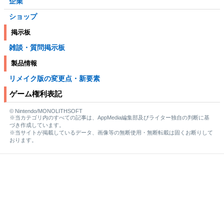
企業
ショップ
掲示板
雑談・質問掲示板
製品情報
リメイク版の変更点・新要素
ゲーム権利表記
© Nintendo/MONOLITHSOFT
※当カテゴリ内のすべての記事は、AppMedia編集部及びライター独自の判断に基
づき作成しています。
※当サイトが掲載しているデータ、画像等の無断使用・無断転載は固くお断りして
おります。