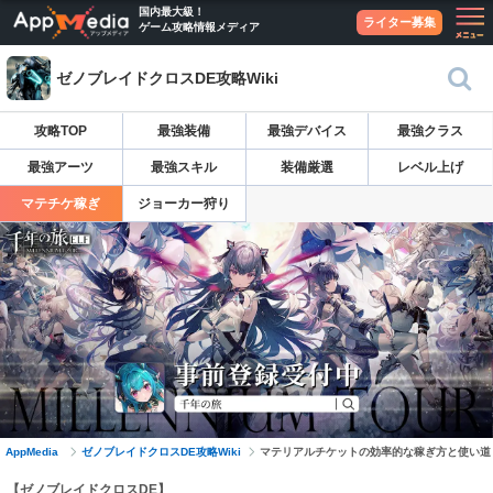
国内最大級！
ライター募集
ゲーム攻略情報メディア
ゼノブレイドクロスDE攻略Wiki
攻略TOP
最強装備
最強デバイス
最強クラス
最強アーツ
最強スキル
装備厳選
レベル上げ
マテチケ稼ぎ
ジョーカー狩り
AppMedia
ゼノブレイドクロスDE攻略Wiki
マテリアルチケットの効率的な稼ぎ方と使い道
【ゼノブレイドクロスDE】