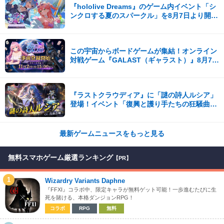
『hololive Dreams』のゲーム内イベント「シ
ンクロする夏のスパークル」を8月7日より開
催！
この宇宙からボードゲームが集結！オンライン
対戦ゲーム『GALAST（ギャラスト）』8月7日
(金)より事前登録開始！
『ラストクラウディア』に「謎の詩人ルシア」
登場！イベント「復興と護り手たちの狂騒曲」
も開催中!!
最新ゲームニュースをもっと見る
無料スマホゲーム厳選ランキング
【PR】
1
Wizardry Variants Daphne
『FFXI』コラボ中、限定キャラが無料ゲット可能！一歩進むたびに生
死を賭ける、本格ダンジョンRPG！
コラボ
RPG
無料