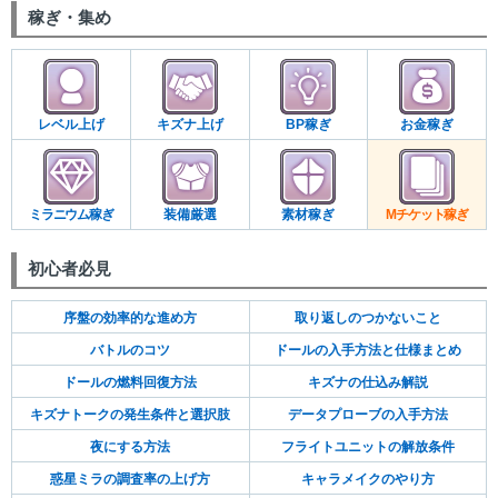
稼ぎ・集め
レベル上げ
キズナ上げ
BP稼ぎ
お金稼ぎ
ミラニウム稼ぎ
装備厳選
素材稼ぎ
Mチケット稼ぎ
初心者必見
序盤の効率的な進め方
取り返しのつかないこと
バトルのコツ
ドールの入手方法と仕様まとめ
ドールの燃料回復方法
キズナの仕込み解説
キズナトークの発生条件と選択肢
データプローブの入手方法
夜にする方法
フライトユニットの解放条件
惑星ミラの調査率の上げ方
キャラメイクのやり方