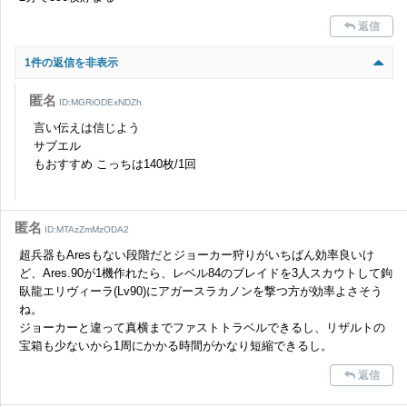
かじめご理解くださいませ。
返信
1件の返信を非表示
匿名
ID:MGRiODExNDZh
言い伝えは信じよう
サブエル
もおすすめ こっちは140枚/1回
匿名
ID:MTAzZmMzODA2
超兵器もAresもない段階だとジョーカー狩りがいちばん効率良いけ
ど、Ares.90が1機作れたら、レベル84のブレイドを3人スカウトして鉤
臥龍エリヴィーラ(Lv90)にアガースラカノンを撃つ方が効率よさそう
ね。
ジョーカーと違って真横までファストトラベルできるし、リザルトの
宝箱も少ないから1周にかかる時間がかなり短縮できるし。
返信