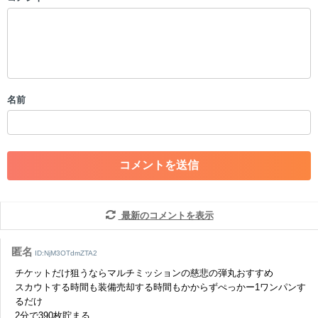
以下の書き込みを禁止とし、場合によってはコメント削除や書き込み制
限を行う可能性がございます。 あらかじめご了承ください。
・公序良俗に反する投稿
・スパムなど、記事内容と関係のない投稿
・誰かになりすます行為
・個人情報の投稿や、他者のプライバシーを侵害する投稿
名前
・一度削除された投稿を再び投稿すること
・外部サイトへの誘導や宣伝
・アカウントの売買など金銭が絡む内容の投稿
・各ゲームのネタバレを含む内容の投稿
・その他、管理者が不適切と判断した投稿
コメントの削除につきましては下記フォームより申請をいた
だけますでしょうか。
最新のコメントを表示
コメントの削除を申請する
※投稿内容を確認後、順次対応さ
せていただきます。ご了承ください。
匿名
ID:NjM3OTdmZTA2
※一度削除したコメントは復元ができませんのでご注意くだ
チケットだけ狙うならマルチミッションの慈悲の弾丸おすすめ
さい。
スカウトする時間も装備売却する時間もかからずぺっかー1ワンパンす
るだけ
また、過度な利用規約の違反や、弊社に損害の及ぶ内容の書き込みがあ
2分で390枚貯まる
った場合は、法的措置をとらせていただく場合もございますので、あら