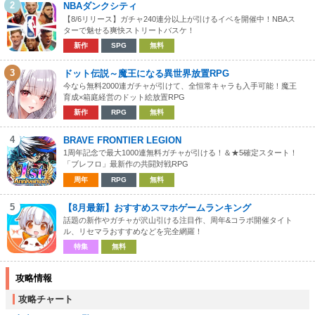
2
NBAダンクシティ
【8/6リリース】ガチャ240連分以上が引けるイベを開催中！NBAス
ターで魅せる爽快ストリートバスケ！
新作
SPG
無料
3
ドット伝説～魔王になる異世界放置RPG
今なら無料2000連ガチャが引けて、全恒常キャラも入手可能！魔王
育成×箱庭経営のドット絵放置RPG
新作
RPG
無料
4
BRAVE FRONTIER LEGION
1周年記念で最大1000連無料ガチャが引ける！＆★5確定スタート！
「ブレフロ」最新作の共闘対戦RPG
周年
RPG
無料
5
【8月最新】おすすめスマホゲームランキング
話題の新作やガチャが沢山引ける注目作、周年&コラボ開催タイト
ル、リセマラおすすめなどを完全網羅！
特集
無料
攻略情報
攻略チャート