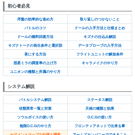
初心者必見
序盤の効率的な進め方
取り返しのつかないこと
バトルのコツ
ドールの入手方法と仕様まとめ
ドールの燃料回復方法
キズナの仕込み解説
キズナトークの発生条件と選択肢
データプローブの入手方法
夜にする方法
フライトユニットの解放条件
惑星ミラの調査率の上げ方
キャラメイクのやり方
ユニオンの種類と所属のやり方
システム解説
バトルシステム解説
ステータス解説
状態異常一覧と対策
天候の種類と効果
ソウルボイスの使い方
O.C.Gの使い方
無限O.C.Gのやり方
フロンティアネットで出来る事
セグメントマップの仕様と調査
アームズカンパニーでできること