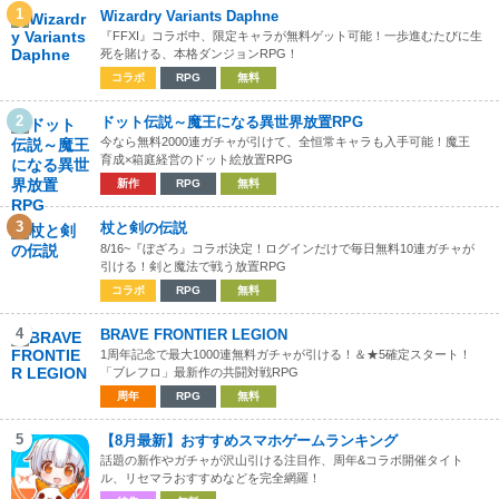
1
Wizardry Variants Daphne
『FFXI』コラボ中、限定キャラが無料ゲット可能！一歩進むたびに生
死を賭ける、本格ダンジョンRPG！
コラボ
RPG
無料
2
ドット伝説～魔王になる異世界放置RPG
今なら無料2000連ガチャが引けて、全恒常キャラも入手可能！魔王
育成×箱庭経営のドット絵放置RPG
新作
RPG
無料
3
杖と剣の伝説
8/16~『ぼざろ』コラボ決定！ログインだけで毎日無料10連ガチャが
引ける！剣と魔法で戦う放置RPG
コラボ
RPG
無料
4
BRAVE FRONTIER LEGION
1周年記念で最大1000連無料ガチャが引ける！＆★5確定スタート！
「ブレフロ」最新作の共闘対戦RPG
周年
RPG
無料
5
【8月最新】おすすめスマホゲームランキング
話題の新作やガチャが沢山引ける注目作、周年&コラボ開催タイト
ル、リセマラおすすめなどを完全網羅！