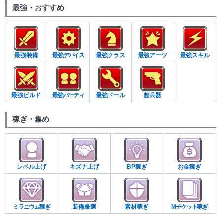
最強・おすすめ
最強装備
最強デバイス
最強クラス
最強アーツ
最強スキル
最強ビルド
最強パーティ
最強ドール
超兵器
稼ぎ・集め
レベル上げ
キズナ上げ
BP稼ぎ
お金稼ぎ
ミラニウム稼ぎ
装備厳選
素材稼ぎ
Mチケット稼ぎ