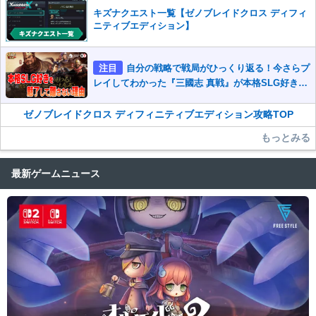
キズナクエスト一覧【ゼノブレイドクロス ディフィ
ニティブエディション】
注目
自分の戦略で戦局がひっくり返る！今さらプ
レイしてわかった『三國志 真戦』が本格SLG好きを
魅了して離さないワケ
ゼノブレイドクロス ディフィニティブエディション攻略TOP
もっとみる
最新ゲームニュース