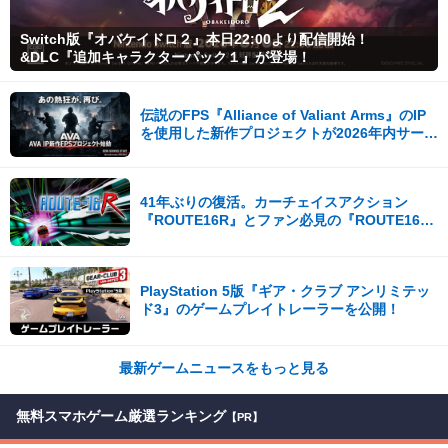
Switch版『オバケイドロ２』本日22:00より配信開始！
&DLC『追加キャラクターパック１』が登場！
伝説のFPS『Alliance of Valiant Arms』のIP
を使用した新作プロジェクトが2026年内サービ
ス開始！
41年ぶりの復活。カーチェイスアクション
『ROUTE16R』とファン必見の『ROUTE16
COLLECTION』が同時発売
PlayStation 5版『ギア・クラブ アンリミテッ
ド3』のゲームプレイトレーラーを公開！
最新ゲームニュースをもっと見る
無料スマホゲーム厳選ランキング
【PR】