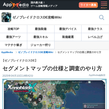
国内最大級！
ライター募集
ゲーム攻略情報メディア
ゼノブレイドクロスDE攻略Wiki
攻略TOP
最強装備
最強デバイス
最強クラス
最強アーツ
最強スキル
装備厳選
レベル上げ
マテチケ稼ぎ
ジョーカー狩り
AppMedia
ゼノブレイドクロスDE攻略Wiki
セグメントマップの仕様と調査のやり方
【ゼノブレイドクロスDE】
セグメントマップの仕様と調査のやり方
AppMedia編集部
2025年04月10日14時42分