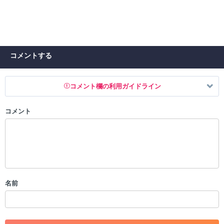
コメントする
コメント欄の利用ガイドライン
コメント
以下の書き込みを禁止とし、場合によってはコメント削除や書き込み制
限を行う可能性がございます。 あらかじめご了承ください。
・公序良俗に反する投稿
・スパムなど、記事内容と関係のない投稿
・誰かになりすます行為
・個人情報の投稿や、他者のプライバシーを侵害する投稿
名前
・一度削除された投稿を再び投稿すること
・外部サイトへの誘導や宣伝
・アカウントの売買など金銭が絡む内容の投稿
・各ゲームのネタバレを含む内容の投稿