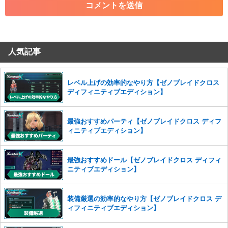
・その他、管理者が不適切と判断した投稿
コメントの削除につきましては下記フォームより申請をいた
だけますでしょうか。
人気記事
コメントの削除を申請する
※投稿内容を確認後、順次対応さ
せていただきます。ご了承ください。
※一度削除したコメントは復元ができませんのでご注意くだ
レベル上げの効率的なやり方【ゼノブレイドクロス
さい。
ディフィニティブエディション】
また、過度な利用規約の違反や、弊社に損害の及ぶ内容の書き込みがあ
った場合は、法的措置をとらせていただく場合もございますので、あら
最強おすすめパーティ【ゼノブレイドクロス ディフ
かじめご理解くださいませ。
ィニティブエディション】
最強おすすめドール【ゼノブレイドクロス ディフィ
ニティブエディション】
装備厳選の効率的なやり方【ゼノブレイドクロス デ
ィフィニティブエディション】