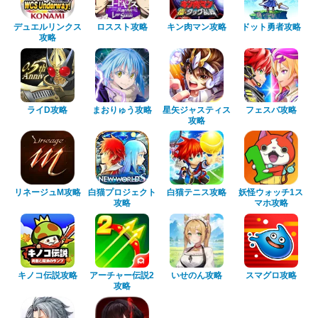
デュエルリンクス
ロススト攻略
キン肉マン攻略
ドット勇者攻略
攻略
ライD攻略
まおりゅう攻略
星矢ジャスティス
フェスバ攻略
攻略
リネージュM攻略
白猫プロジェクト
白猫テニス攻略
妖怪ウォッチ1ス
攻略
マホ攻略
キノコ伝説攻略
アーチャー伝説2
いせのん攻略
スマグロ攻略
攻略