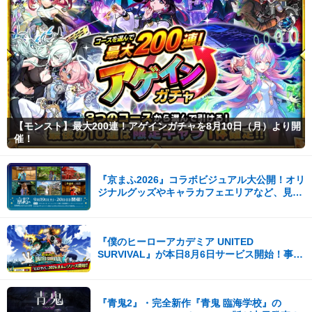
【モンスト】最大200連！アゲインガチャを8月10日（月）より開
催！
『京まふ2026』コラボビジュアル大公開！オリ
ジナルグッズやキャラカフェエリアなど、見ど
ころ満載！！
『僕のヒーローアカデミア UNITED
SURVIVAL』が本日8月6日サービス開始！事前
登録者数100万を突破！
『青鬼2』・完全新作『青鬼 臨海学校』の