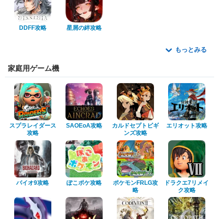
DDFF攻略
星屑の絆攻略
もっとみる
家庭用ゲーム機
スプラレイダース
SAOEoA攻略
カルドセプトビギ
エリオット攻略
攻略
ンズ攻略
バイオ9攻略
ぽこポケ攻略
ポケモンFRLG攻
ドラクエ7リメイ
略
ク攻略