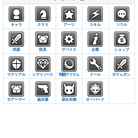
キャラ
クラス
アーツ
スキル
ソウル
武器
防具
デバイス
企業
ショップ
マテリアル
レアリソース
戦闘アイテム
ドール
Dウェポン
Dアーマー
超兵器
原生生物
オーバード