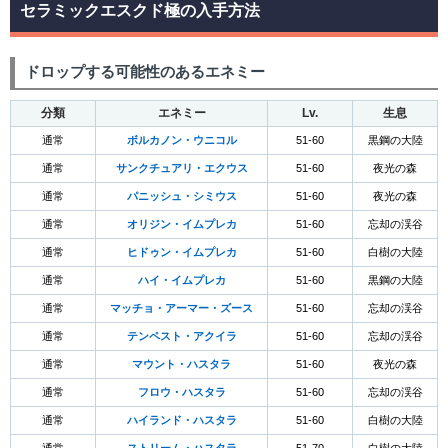
セラミックエスクド極の入手方法
ドロップする可能性のあるエネミー
分類
エネミー
Lv.
生息
通常
ボルカノン・ウニコル
51-60
黒鋼の大陸
通常
サンクチュアリ・エクウス
51-60
夜光の森
通常
パニッシュ・シミウス
51-60
夜光の森
通常
オリジン・イムプレカ
51-60
忘却の渓谷
通常
ヒドゥン・イムプレカ
51-60
白樹の大陸
通常
ハイ・イムプレカ
51-60
黒鋼の大陸
通常
マッチョ・アーマー・ズース
51-60
忘却の渓谷
通常
テンペスト・アクイラ
51-60
忘却の渓谷
通常
マウント・ハスタラ
51-60
夜光の森
通常
フロウ・ハスタラ
51-60
忘却の渓谷
通常
ハイランド・ハスタラ
51-60
白樹の大陸