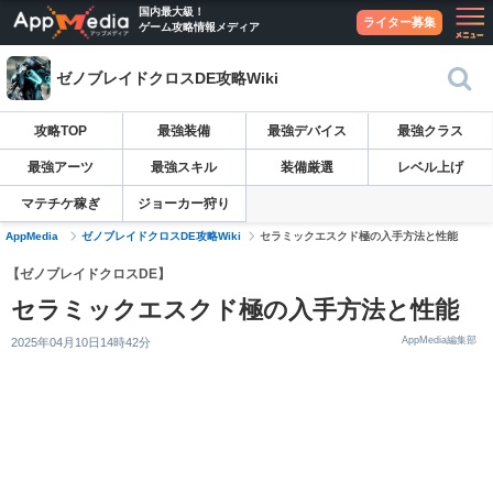
国内最大級！
ライター募集
ゲーム攻略情報メディア
ゼノブレイドクロスDE攻略Wiki
攻略TOP
最強装備
最強デバイス
最強クラス
最強アーツ
最強スキル
装備厳選
レベル上げ
マテチケ稼ぎ
ジョーカー狩り
AppMedia
ゼノブレイドクロスDE攻略Wiki
セラミックエスクド極の入手方法と性能
【ゼノブレイドクロスDE】
セラミックエスクド極の入手方法と性能
AppMedia編集部
2025年04月10日14時42分