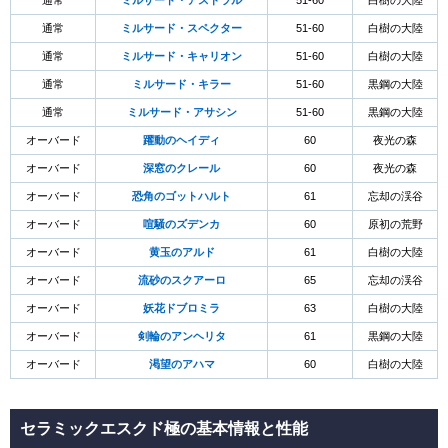
通常
ミルサード・アストラル
51-60
白樹の大陸
通常
ミルサード・スペクター
51-60
白樹の大陸
通常
ミルサード・キャリオン
51-60
白樹の大陸
通常
ミルサード・キラー
51-60
黒鋼の大陸
通常
ミルサード・アサシン
51-60
黒鋼の大陸
オーバード
躍動のヘイディ
60
夜光の森
オーバード
深窓のクレール
60
夜光の森
オーバード
恐角のゴットハルト
61
忘却の渓谷
オーバード
喧騒のズデンカ
60
原初の荒野
オーバード
黄玉のアルド
61
白樹の大陸
オーバード
流砂のスクアーロ
65
忘却の渓谷
オーバード
妖花ドブロミラ
63
白樹の大陸
オーバード
剣輪のアンヘリタ
61
黒鋼の大陸
オーバード
渇望のアハマ
60
白樹の大陸
セラミックエスクド極の基本情報と性能