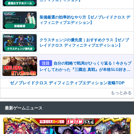
装備厳選の効率的なやり方【ゼノブレイドクロス デ
ィフィニティブエディション】
クラスチェンジの優先度｜おすすめクラス【ゼノブ
レイドクロス ディフィニティブエディション】
注目
自分の戦略で戦局がひっくり返る！今さらプ
レイしてわかった『三國志 真戦』が本格SLG好きを
魅了して離さないワケ
ゼノブレイドクロス ディフィニティブエディション攻略TOP
もっとみる
最新ゲームニュース