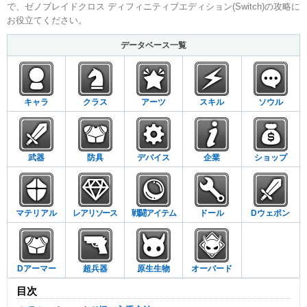
で、ゼノブレイドクロス ディフィニティブエディション(Switch)の攻略に
お役立てください。
データベース一覧
キャラ
クラス
アーツ
スキル
ソウル
武器
防具
デバイス
企業
ショップ
マテリアル
レアリソース
戦闘アイテム
ドール
Dウェポン
Dアーマー
超兵器
原生生物
オーバード
目次