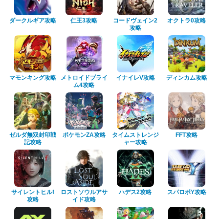
ダークルギア攻略
仁王3攻略
コードヴェイン2
オクトラ0攻略
攻略
マモンキング攻略
メトロイドプライ
イナイレV攻略
ディンカム攻略
ム4攻略
ゼルダ無双封印戦
ポケモンZA攻略
タイムストレンジ
FFT攻略
記攻略
ャー攻略
サイレントヒルf
ロストソウルアサ
ハデス2攻略
スパロボY攻略
攻略
イド攻略