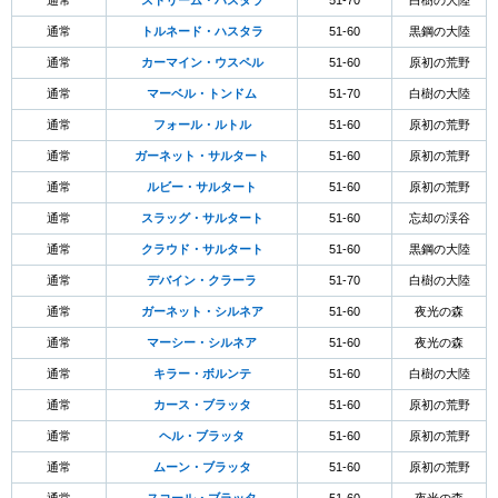
通常
ストリーム・ハスタラ
51-70
白樹の大陸
通常
トルネード・ハスタラ
51-60
黒鋼の大陸
通常
カーマイン・ウスペル
51-60
原初の荒野
通常
マーベル・トンドム
51-70
白樹の大陸
通常
フォール・ルトル
51-60
原初の荒野
通常
ガーネット・サルタート
51-60
原初の荒野
通常
ルビー・サルタート
51-60
原初の荒野
通常
スラッグ・サルタート
51-60
忘却の渓谷
通常
クラウド・サルタート
51-60
黒鋼の大陸
通常
デバイン・クラーラ
51-70
白樹の大陸
通常
ガーネット・シルネア
51-60
夜光の森
通常
マーシー・シルネア
51-60
夜光の森
通常
キラー・ボルンテ
51-60
白樹の大陸
通常
カース・ブラッタ
51-60
原初の荒野
通常
ヘル・ブラッタ
51-60
原初の荒野
通常
ムーン・ブラッタ
51-60
原初の荒野