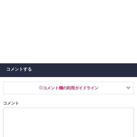
コメントする
コメント欄の利用ガイドライン
コメント
以下の書き込みを禁止とし、場合によってはコメント削除や書き込み制
限を行う可能性がございます。 あらかじめご了承ください。
・公序良俗に反する投稿
・スパムなど、記事内容と関係のない投稿
・誰かになりすます行為