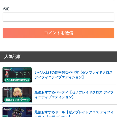
・個人情報の投稿や、他者のプライバシーを侵害する投稿
名前
・一度削除された投稿を再び投稿すること
・外部サイトへの誘導や宣伝
・アカウントの売買など金銭が絡む内容の投稿
・各ゲームのネタバレを含む内容の投稿
・その他、管理者が不適切と判断した投稿
コメントの削除につきましては下記フォームより申請をいた
だけますでしょうか。
人気記事
コメントの削除を申請する
※投稿内容を確認後、順次対応さ
せていただきます。ご了承ください。
※一度削除したコメントは復元ができませんのでご注意くだ
レベル上げの効率的なやり方【ゼノブレイドクロス
さい。
ディフィニティブエディション】
また、過度な利用規約の違反や、弊社に損害の及ぶ内容の書き込みがあ
った場合は、法的措置をとらせていただく場合もございますので、あら
最強おすすめパーティ【ゼノブレイドクロス ディフ
かじめご理解くださいませ。
ィニティブエディション】
最強おすすめドール【ゼノブレイドクロス ディフィ
ニティブエディション】