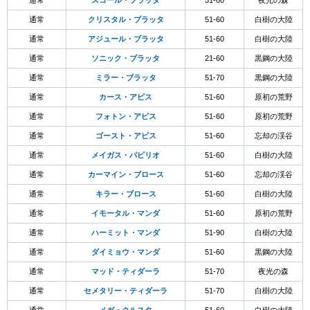
通常
スコール・ブラッタ
51-60
夜光の森
通常
クリスタル・ブラッタ
51-60
白樹の大陸
通常
アジュール・ブラッタ
51-60
白樹の大陸
通常
ソニック・ブラッタ
21-60
黒鋼の大陸
通常
ミラー・ブラッタ
51-70
黒鋼の大陸
通常
カース・アピス
51-60
原初の荒野
通常
フォトン・アピス
51-60
原初の荒野
通常
ゴースト・アピス
51-60
忘却の渓谷
通常
メイガス・パピリオ
51-60
白樹の大陸
通常
カーマイン・ブロース
51-60
忘却の渓谷
通常
キラー・ブロース
51-60
白樹の大陸
通常
イモータル・マンダ
51-60
原初の荒野
通常
ハーミット・マンダ
51-90
白樹の大陸
通常
ダイミョウ・マンダ
51-60
黒鋼の大陸
通常
マッド・ティダーラ
51-70
夜光の森
通常
セメタリー・ティダーラ
51-70
白樹の大陸