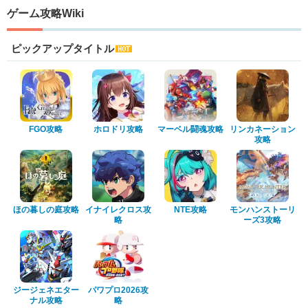
ゲーム攻略Wiki
ピックアップタイトル
FGO攻略
ホロドリ攻略
マーベル闘魂攻略
リンカネーション
攻略
ほの暮しの庭攻略
イナイレクロス攻
NTE攻略
モンハンストーリ
略
ーズ3攻略
ジージェネエター
パワプロ2026攻
ナル攻略
略