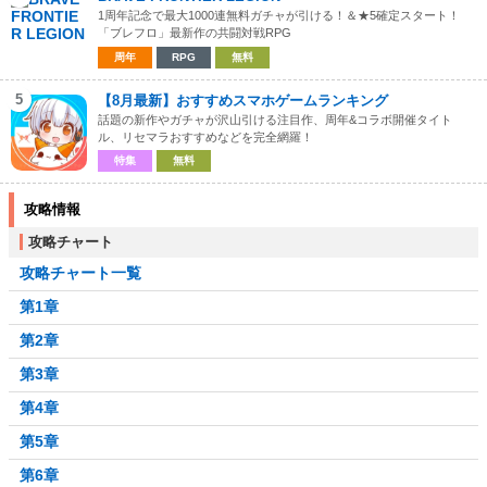
1周年記念で最大1000連無料ガチャが引ける！＆★5確定スタート！
「ブレフロ」最新作の共闘対戦RPG
周年
RPG
無料
5
【8月最新】おすすめスマホゲームランキング
話題の新作やガチャが沢山引ける注目作、周年&コラボ開催タイト
ル、リセマラおすすめなどを完全網羅！
特集
無料
攻略情報
攻略チャート
攻略チャート一覧
第1章
第2章
第3章
第4章
第5章
第6章