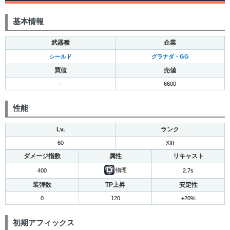
基本情報
武器種
企業
シールド
グラナダ・GG
買値
売値
-
6600
性能
Lv.
ランク
60
XIII
ダメージ指数
属性
リキャスト
物理
400
2.7s
装弾数
TP上昇
安定性
0
120
±20%
初期アフィックス