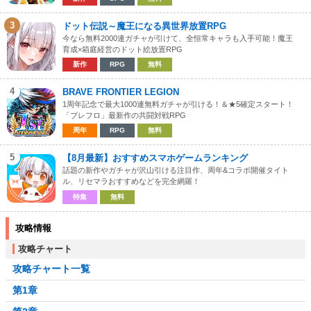
3
ドット伝説～魔王になる異世界放置RPG
今なら無料2000連ガチャが引けて、全恒常キャラも入手可能！魔王
育成×箱庭経営のドット絵放置RPG
新作
RPG
無料
4
BRAVE FRONTIER LEGION
1周年記念で最大1000連無料ガチャが引ける！＆★5確定スタート！
「ブレフロ」最新作の共闘対戦RPG
周年
RPG
無料
5
【8月最新】おすすめスマホゲームランキング
話題の新作やガチャが沢山引ける注目作、周年&コラボ開催タイト
ル、リセマラおすすめなどを完全網羅！
特集
無料
攻略情報
攻略チャート
攻略チャート一覧
第1章