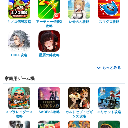
キノコ伝説攻略
アーチャー伝説2
いせのん攻略
スマグロ攻略
攻略
DDFF攻略
星屑の絆攻略
もっとみる
家庭用ゲーム機
スプラレイダース
SAOEoA攻略
カルドセプトビギ
エリオット攻略
攻略
ンズ攻略