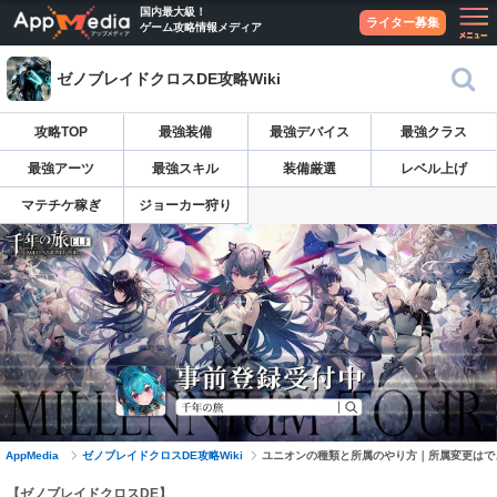
国内最大級！
ライター募集
ゲーム攻略情報メディア
ゼノブレイドクロスDE攻略Wiki
攻略TOP
最強装備
最強デバイス
最強クラス
最強アーツ
最強スキル
装備厳選
レベル上げ
マテチケ稼ぎ
ジョーカー狩り
AppMedia
ゼノブレイドクロスDE攻略Wiki
ユニオンの種類と所属のやり方｜所属変更はで
【ゼノブレイドクロスDE】