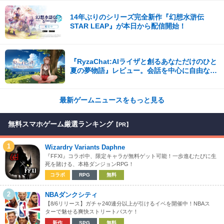
14年ぶりのシリーズ完全新作『幻想水滸伝
STAR LEAP』が本日から配信開始！
『RyzaChat:AIライザと創るあなただけのひと
夏の夢物語』レビュー。会話を中心に自由な冒
険を進めていくシステムはこれまでにない新鮮
な体験が楽しめる【先行プレイレポート】
最新ゲームニュースをもっと見る
無料スマホゲーム厳選ランキング
【PR】
1
Wizardry Variants Daphne
『FFXI』コラボ中、限定キャラが無料ゲット可能！一歩進むたびに生
死を賭ける、本格ダンジョンRPG！
コラボ
RPG
無料
2
NBAダンクシティ
【8/6リリース】ガチャ240連分以上が引けるイベを開催中！NBAス
ターで魅せる爽快ストリートバスケ！
新作
SPG
無料