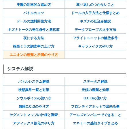
序盤の効率的な進め方
取り返しのつかないこと
バトルのコツ
ドールの入手方法と仕様まとめ
ドールの燃料回復方法
キズナの仕込み解説
キズナトークの発生条件と選択肢
データプローブの入手方法
夜にする方法
フライトユニットの解放条件
惑星ミラの調査率の上げ方
キャラメイクのやり方
ユニオンの種類と所属のやり方
システム解説
バトルシステム解説
ステータス解説
状態異常一覧と対策
天候の種類と効果
ソウルボイスの使い方
O.C.Gの使い方
無限O.C.Gのやり方
フロンティアネットで出来る事
セグメントマップの仕様と調査
アームズカンパニーでできること
アフィックス強化のやり方
エネミーの感知タイプまとめ