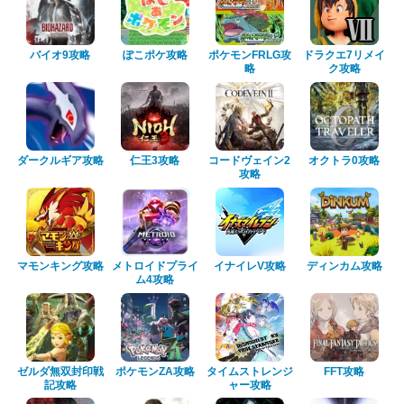
バイオ9攻略
ぽこポケ攻略
ポケモンFRLG攻
ドラクエ7リメイ
略
ク攻略
ダークルギア攻略
仁王3攻略
コードヴェイン2
オクトラ0攻略
攻略
マモンキング攻略
メトロイドプライ
イナイレV攻略
ディンカム攻略
ム4攻略
ゼルダ無双封印戦
ポケモンZA攻略
タイムストレンジ
FFT攻略
記攻略
ャー攻略