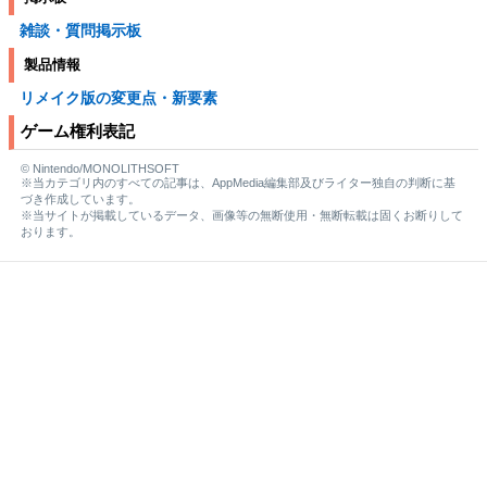
雑談・質問掲示板
製品情報
リメイク版の変更点・新要素
ゲーム権利表記
© Nintendo/MONOLITHSOFT
※当カテゴリ内のすべての記事は、AppMedia編集部及びライター独自の判断に基
づき作成しています。
※当サイトが掲載しているデータ、画像等の無断使用・無断転載は固くお断りして
おります。