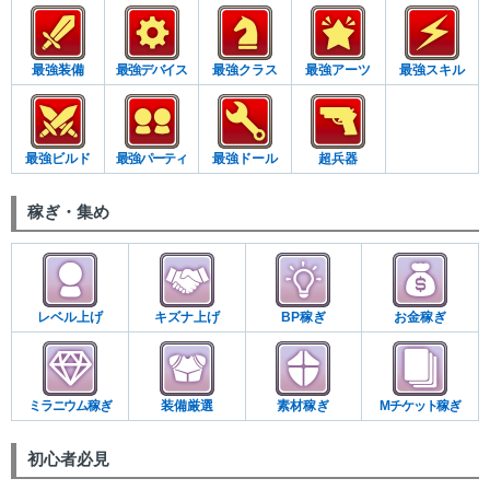
最強装備
最強デバイス
最強クラス
最強アーツ
最強スキル
最強ビルド
最強パーティ
最強ドール
超兵器
稼ぎ・集め
レベル上げ
キズナ上げ
BP稼ぎ
お金稼ぎ
ミラニウム稼ぎ
装備厳選
素材稼ぎ
Mチケット稼ぎ
初心者必見