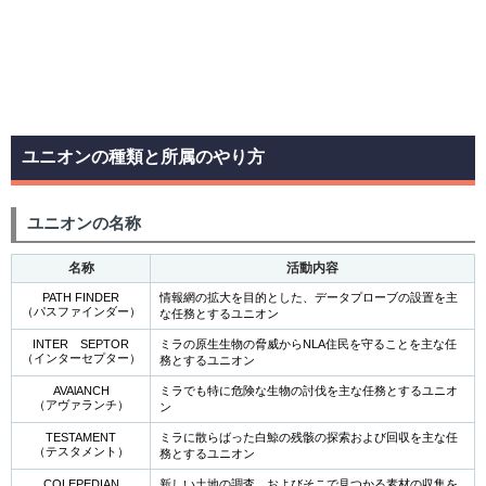
ユニオンの種類と所属のやり方
ユニオンの名称
名称
活動内容
PATH FINDER
情報網の拡大を目的とした、データプローブの設置を主
（パスファインダー）
な任務とするユニオン
INTER SEPTOR
ミラの原生生物の脅威からNLA住民を守ることを主な任
（インターセプター）
務とするユニオン
AVAlANCH
ミラでも特に危険な生物の討伐を主な任務とするユニオ
（アヴァランチ）
ン
TESTAMENT
ミラに散らばった白鯨の残骸の探索および回収を主な任
（テスタメント）
務とするユニオン
COLEPEDIAN
新しい土地の調査、およびそこで見つかる素材の収集を