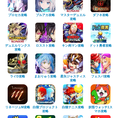
プロセカ攻略
ブルアカ攻略
マスターデュエル
ダフネ攻略
攻略
デュエルリンクス
ロススト攻略
キン肉マン攻略
ドット勇者攻略
攻略
ライD攻略
まおりゅう攻略
星矢ジャスティス
フェスバ攻略
攻略
リネージュM攻略
白猫プロジェクト
白猫テニス攻略
妖怪ウォッチ1ス
攻略
マホ攻略