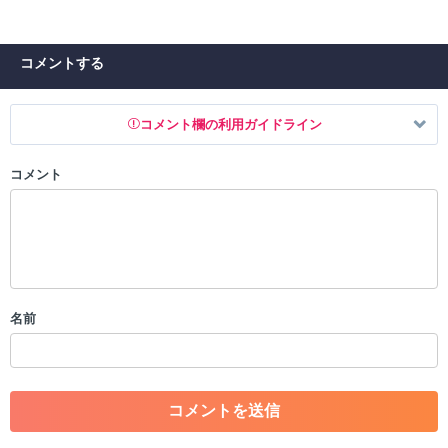
コメントする
コメント欄の利用ガイドライン
コメント
以下の書き込みを禁止とし、場合によってはコメント削除や書き込み制
限を行う可能性がございます。 あらかじめご了承ください。
・公序良俗に反する投稿
・スパムなど、記事内容と関係のない投稿
・誰かになりすます行為
・個人情報の投稿や、他者のプライバシーを侵害する投稿
名前
・一度削除された投稿を再び投稿すること
・外部サイトへの誘導や宣伝
・アカウントの売買など金銭が絡む内容の投稿
・各ゲームのネタバレを含む内容の投稿
・その他、管理者が不適切と判断した投稿
コメントの削除につきましては下記フォームより申請をいた