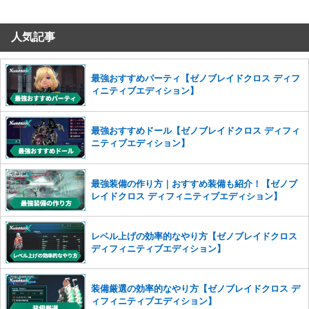
だけますでしょうか。
人気記事
コメントの削除を申請する
※投稿内容を確認後、順次対応さ
せていただきます。ご了承ください。
※一度削除したコメントは復元ができませんのでご注意くだ
最強おすすめパーティ【ゼノブレイドクロス ディフ
さい。
ィニティブエディション】
また、過度な利用規約の違反や、弊社に損害の及ぶ内容の書き込みがあ
った場合は、法的措置をとらせていただく場合もございますので、あら
最強おすすめドール【ゼノブレイドクロス ディフィ
かじめご理解くださいませ。
ニティブエディション】
最強装備の作り方｜おすすめ装備も紹介！【ゼノブ
レイドクロス ディフィニティブエディション】
レベル上げの効率的なやり方【ゼノブレイドクロス
ディフィニティブエディション】
装備厳選の効率的なやり方【ゼノブレイドクロス デ
ィフィニティブエディション】