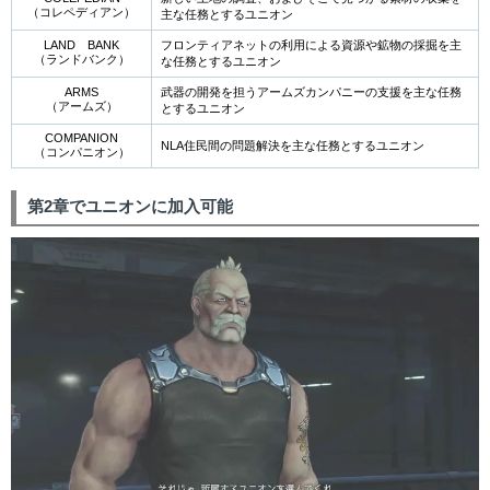
（コレペディアン）
主な任務とするユニオン
LAND BANK
フロンティアネットの利用による資源や鉱物の採掘を主
（ランドバンク）
な任務とするユニオン
ARMS
武器の開発を担うアームズカンパニーの支援を主な任務
（アームズ）
とするユニオン
COMPANION
NLA住民間の問題解決を主な任務とするユニオン
（コンパニオン）
第2章でユニオンに加入可能