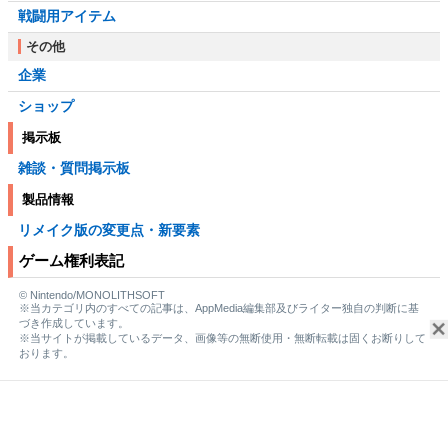
戦闘用アイテム
その他
企業
ショップ
掲示板
雑談・質問掲示板
製品情報
リメイク版の変更点・新要素
ゲーム権利表記
© Nintendo/MONOLITHSOFT
※当カテゴリ内のすべての記事は、AppMedia編集部及びライター独自の判断に基
づき作成しています。
※当サイトが掲載しているデータ、画像等の無断使用・無断転載は固くお断りして
おります。