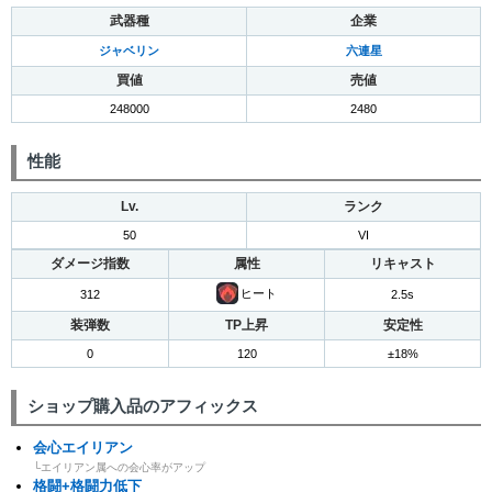
武器種
企業
ジャベリン
六連星
買値
売値
248000
2480
性能
Lv.
ランク
50
VI
ダメージ指数
属性
リキャスト
ヒート
312
2.5s
装弾数
TP上昇
安定性
0
120
±18%
ショップ購入品のアフィックス
会心エイリアン
└エイリアン属への会心率がアップ
格闘+格闘力低下