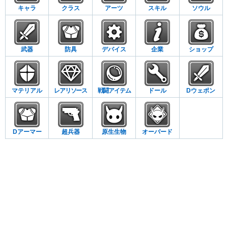
キャラ
クラス
アーツ
スキル
ソウル
武器
防具
デバイス
企業
ショップ
マテリアル
レアリソース
戦闘アイテム
ドール
Dウェポン
Dアーマー
超兵器
原生生物
オーバード