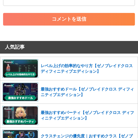
・アカウントの売買など金銭が絡む内容の投稿
・各ゲームのネタバレを含む内容の投稿
・その他、管理者が不適切と判断した投稿
コメントの削除につきましては下記フォームより申請をいた
だけますでしょうか。
人気記事
コメントの削除を申請する
※投稿内容を確認後、順次対応さ
せていただきます。ご了承ください。
※一度削除したコメントは復元ができませんのでご注意くだ
レベル上げの効率的なやり方【ゼノブレイドクロス
さい。
ディフィニティブエディション】
また、過度な利用規約の違反や、弊社に損害の及ぶ内容の書き込みがあ
った場合は、法的措置をとらせていただく場合もございますので、あら
最強おすすめドール【ゼノブレイドクロス ディフィ
かじめご理解くださいませ。
ニティブエディション】
最強おすすめパーティ【ゼノブレイドクロス ディフ
ィニティブエディション】
クラスチェンジの優先度｜おすすめクラス【ゼノブ