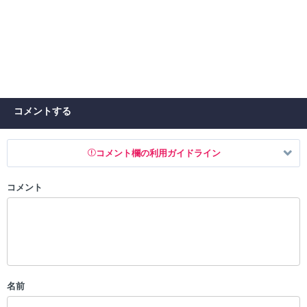
コメントする
コメント欄の利用ガイドライン
コメント
以下の書き込みを禁止とし、場合によってはコメント削除や書き込み制
限を行う可能性がございます。 あらかじめご了承ください。
・公序良俗に反する投稿
・スパムなど、記事内容と関係のない投稿
・誰かになりすます行為
・個人情報の投稿や、他者のプライバシーを侵害する投稿
名前
・一度削除された投稿を再び投稿すること
・外部サイトへの誘導や宣伝