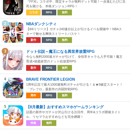
『FFXI』コラボ中、限定キャラが無料ゲット可能！一歩進むたびに生
死を賭ける、本格ダンジョンRPG！
コラボ
RPG
無料
2
NBAダンクシティ
【8/6リリース】ガチャ240連分以上が引けるイベを開催中！NBAス
ターで魅せる爽快ストリートバスケ！
新作
SPG
無料
3
ドット伝説～魔王になる異世界放置RPG
今なら無料2000連ガチャが引けて、全恒常キャラも入手可能！魔王
育成×箱庭経営のドット絵放置RPG
新作
RPG
無料
4
BRAVE FRONTIER LEGION
1周年記念で最大1000連無料ガチャが引ける！＆★5確定スタート！
「ブレフロ」最新作の共闘対戦RPG
周年
RPG
無料
5
【8月最新】おすすめスマホゲームランキング
話題の新作やガチャが沢山引ける注目作、周年&コラボ開催タイト
ル、リセマラおすすめなどを完全網羅！
特集
無料