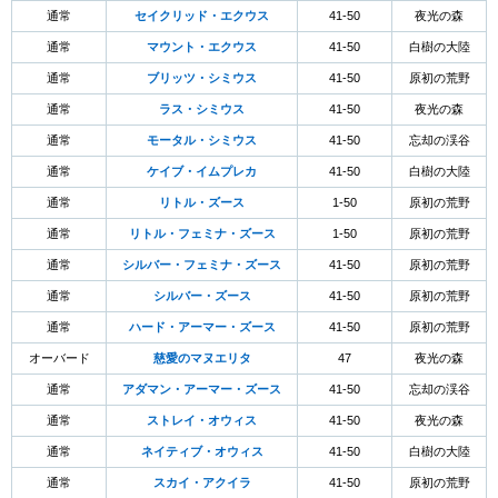
通常
セイクリッド・エクウス
41-50
夜光の森
通常
マウント・エクウス
41-50
白樹の大陸
通常
ブリッツ・シミウス
41-50
原初の荒野
通常
ラス・シミウス
41-50
夜光の森
通常
モータル・シミウス
41-50
忘却の渓谷
通常
ケイブ・イムプレカ
41-50
白樹の大陸
通常
リトル・ズース
1-50
原初の荒野
通常
リトル・フェミナ・ズース
1-50
原初の荒野
通常
シルバー・フェミナ・ズース
41-50
原初の荒野
通常
シルバー・ズース
41-50
原初の荒野
通常
ハード・アーマー・ズース
41-50
原初の荒野
オーバード
慈愛のマヌエリタ
47
夜光の森
通常
アダマン・アーマー・ズース
41-50
忘却の渓谷
通常
ストレイ・オウィス
41-50
夜光の森
通常
ネイティブ・オウィス
41-50
白樹の大陸
通常
スカイ・アクイラ
41-50
原初の荒野