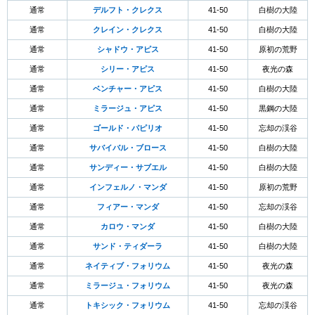
通常
デルフト・クレクス
41-50
白樹の大陸
通常
クレイン・クレクス
41-50
白樹の大陸
通常
シャドウ・アピス
41-50
原初の荒野
通常
シリー・アピス
41-50
夜光の森
通常
ベンチャー・アピス
41-50
白樹の大陸
通常
ミラージュ・アピス
41-50
黒鋼の大陸
通常
ゴールド・パピリオ
41-50
忘却の渓谷
通常
サバイバル・ブロース
41-50
白樹の大陸
通常
サンディー・サブエル
41-50
白樹の大陸
通常
インフェルノ・マンダ
41-50
原初の荒野
通常
フィアー・マンダ
41-50
忘却の渓谷
通常
カロウ・マンダ
41-50
白樹の大陸
通常
サンド・ティダーラ
41-50
白樹の大陸
通常
ネイティブ・フォリウム
41-50
夜光の森
通常
ミラージュ・フォリウム
41-50
夜光の森
通常
トキシック・フォリウム
41-50
忘却の渓谷