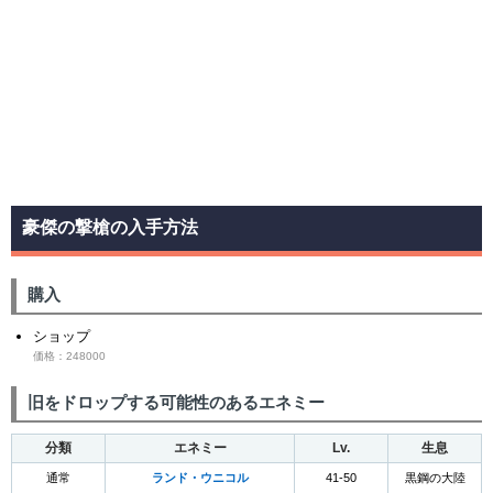
豪傑の撃槍の入手方法
購入
ショップ
価格：248000
旧をドロップする可能性のあるエネミー
分類
エネミー
Lv.
生息
通常
ランド・ウニコル
41-50
黒鋼の大陸