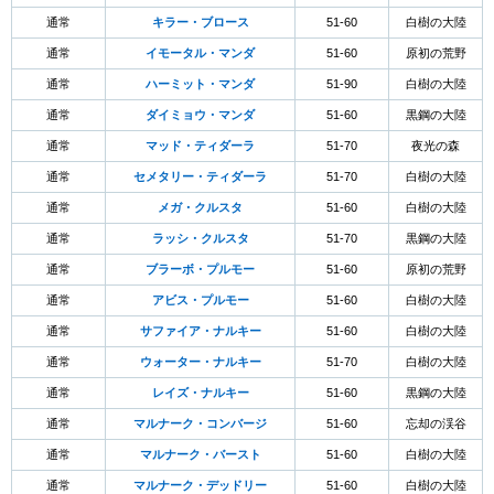
通常
キラー・ブロース
51-60
白樹の大陸
通常
イモータル・マンダ
51-60
原初の荒野
通常
ハーミット・マンダ
51-90
白樹の大陸
通常
ダイミョウ・マンダ
51-60
黒鋼の大陸
通常
マッド・ティダーラ
51-70
夜光の森
通常
セメタリー・ティダーラ
51-70
白樹の大陸
通常
メガ・クルスタ
51-60
白樹の大陸
通常
ラッシ・クルスタ
51-70
黒鋼の大陸
通常
ブラーボ・プルモー
51-60
原初の荒野
通常
アビス・プルモー
51-60
白樹の大陸
通常
サファイア・ナルキー
51-60
白樹の大陸
通常
ウォーター・ナルキー
51-70
白樹の大陸
通常
レイズ・ナルキー
51-60
黒鋼の大陸
通常
マルナーク・コンバージ
51-60
忘却の渓谷
通常
マルナーク・バースト
51-60
白樹の大陸
通常
マルナーク・デッドリー
51-60
白樹の大陸