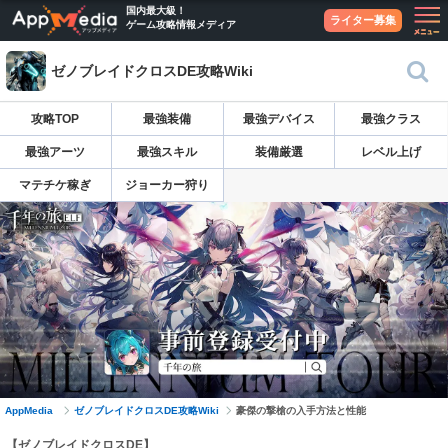
国内最大級！
ライター募集
ゲーム攻略情報メディア
ゼノブレイドクロスDE攻略Wiki
攻略TOP
最強装備
最強デバイス
最強クラス
最強アーツ
最強スキル
装備厳選
レベル上げ
マテチケ稼ぎ
ジョーカー狩り
AppMedia
ゼノブレイドクロスDE攻略Wiki
豪傑の撃槍の入手方法と性能
【ゼノブレイドクロスDE】