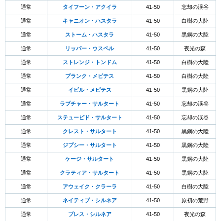
通常
タイフーン・アクイラ
41-50
忘却の渓谷
通常
キャニオン・ハスタラ
41-50
白樹の大陸
通常
ストーム・ハスタラ
41-50
黒鋼の大陸
通常
リッパー・ウスペル
41-50
夜光の森
通常
ストレンジ・トンドム
41-50
白樹の大陸
通常
プランク・メピテス
41-50
白樹の大陸
通常
イビル・メピテス
41-50
黒鋼の大陸
通常
ラプチャー・サルタート
41-50
忘却の渓谷
通常
ステューピド・サルタート
41-50
忘却の渓谷
通常
クレスト・サルタート
41-50
黒鋼の大陸
通常
ジプシー・サルタート
41-50
黒鋼の大陸
通常
ケージ・サルタート
41-50
黒鋼の大陸
通常
クラティア・サルタート
41-50
黒鋼の大陸
通常
アウェイク・クラーラ
41-50
白樹の大陸
通常
ネイティブ・シルネア
41-50
原初の荒野
通常
ブレス・シルネア
41-50
夜光の森