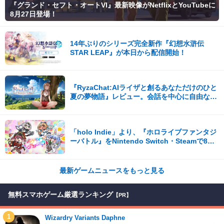
『グランド・セフト・オートVI』最新映像がNetflixとYouTubeに
8月27日登場！
14年ぶりのシリーズ完全新作『幻想水滸伝
STAR LEAP』が本日から配信開始！
『RyzaChat:AIライザと創るあなただけのひと
夏の夢物語』レビュー。会話を中心に自由な冒
険を進めていくシステムはこれまでにない新鮮
な体験が楽しめる【先行プレイレポート】
「holo Indie」より、『ホロライブファンタジ
ーバトル』をNintendo Switch・Steamで8月7
日発売！
最新ゲームニュースをもっと見る
無料スマホゲーム厳選ランキング
【PR】
1
Wizardry Variants Daphne