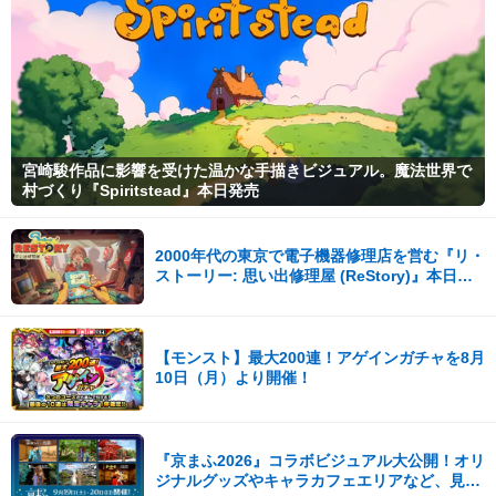
宮崎駿作品に影響を受けた温かな手描きビジュアル。魔法世界で
村づくり『Spiritstead』本日発売
2000年代の東京で電子機器修理店を営む『リ・
ストーリー: 思い出修理屋 (ReStory)』本日
Steamで配信開始
【モンスト】最大200連！アゲインガチャを8月
10日（月）より開催！
『京まふ2026』コラボビジュアル大公開！オリ
ジナルグッズやキャラカフェエリアなど、見ど