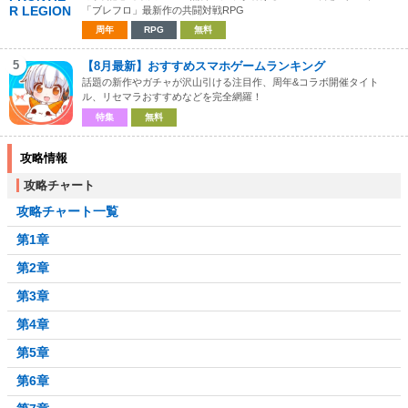
「ブレフロ」最新作の共闘対戦RPG
周年
RPG
無料
5
【8月最新】おすすめスマホゲームランキング
話題の新作やガチャが沢山引ける注目作、周年&コラボ開催タイト
ル、リセマラおすすめなどを完全網羅！
特集
無料
攻略情報
攻略チャート
攻略チャート一覧
第1章
第2章
第3章
第4章
第5章
第6章