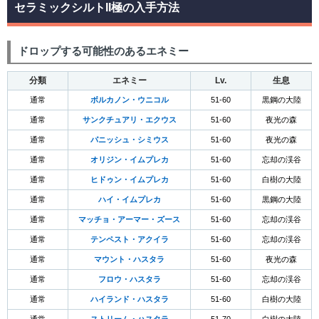
セラミックシルトII極の入手方法
ドロップする可能性のあるエネミー
分類
エネミー
Lv.
生息
通常
ボルカノン・ウニコル
51-60
黒鋼の大陸
通常
サンクチュアリ・エクウス
51-60
夜光の森
通常
パニッシュ・シミウス
51-60
夜光の森
通常
オリジン・イムプレカ
51-60
忘却の渓谷
通常
ヒドゥン・イムプレカ
51-60
白樹の大陸
通常
ハイ・イムプレカ
51-60
黒鋼の大陸
通常
マッチョ・アーマー・ズース
51-60
忘却の渓谷
通常
テンペスト・アクイラ
51-60
忘却の渓谷
通常
マウント・ハスタラ
51-60
夜光の森
通常
フロウ・ハスタラ
51-60
忘却の渓谷
通常
ハイランド・ハスタラ
51-60
白樹の大陸