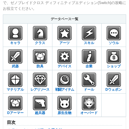
で、ゼノブレイドクロス ディフィニティブエディション(Switch)の攻略に
お役立てください。
データベース一覧
キャラ
クラス
アーツ
スキル
ソウル
武器
防具
デバイス
企業
ショップ
マテリアル
レアリソース
戦闘アイテム
ドール
Dウェポン
Dアーマー
超兵器
原生生物
オーバード
目次