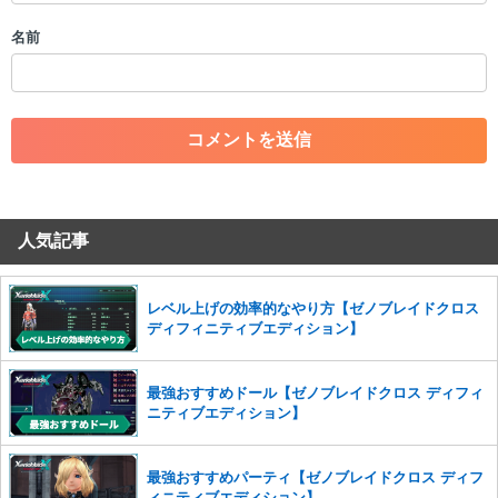
・個人情報の投稿や、他者のプライバシーを侵害する投稿
名前
・一度削除された投稿を再び投稿すること
・外部サイトへの誘導や宣伝
・アカウントの売買など金銭が絡む内容の投稿
・各ゲームのネタバレを含む内容の投稿
・その他、管理者が不適切と判断した投稿
コメントの削除につきましては下記フォームより申請をいた
だけますでしょうか。
人気記事
コメントの削除を申請する
※投稿内容を確認後、順次対応さ
せていただきます。ご了承ください。
※一度削除したコメントは復元ができませんのでご注意くだ
レベル上げの効率的なやり方【ゼノブレイドクロス
さい。
ディフィニティブエディション】
また、過度な利用規約の違反や、弊社に損害の及ぶ内容の書き込みがあ
った場合は、法的措置をとらせていただく場合もございますので、あら
最強おすすめドール【ゼノブレイドクロス ディフィ
かじめご理解くださいませ。
ニティブエディション】
最強おすすめパーティ【ゼノブレイドクロス ディフ
ィニティブエディション】