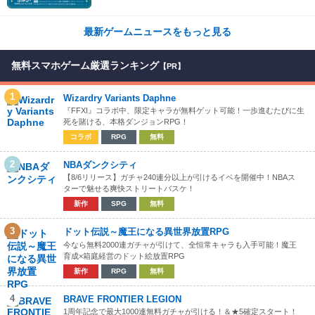
ころ満載！！
最新ゲームニュースをもっと見る
無料スマホゲーム厳選ランキング
【PR】
1
Wizardry Variants Daphne
『FFXI』コラボ中、限定キャラが無料ゲット可能！一歩進むたびに生
死を賭ける、本格ダンジョンRPG！
コラボ
RPG
無料
2
NBAダンクシティ
【8/6リリース】ガチャ240連分以上が引けるイベを開催中！NBAス
ターで魅せる爽快ストリートバスケ！
新作
SPG
無料
3
ドット伝説～魔王になる異世界放置RPG
今なら無料2000連ガチャが引けて、全恒常キャラも入手可能！魔王
育成×箱庭経営のドット絵放置RPG
新作
RPG
無料
4
BRAVE FRONTIER LEGION
1周年記念で最大1000連無料ガチャが引ける！＆★5確定スタート！