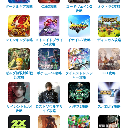
ダークルギア攻略
仁王3攻略
コードヴェイン2
オクトラ0攻略
攻略
マモンキング攻略
メトロイドプライ
イナイレV攻略
ディンカム攻略
ム4攻略
ゼルダ無双封印戦
ポケモンZA攻略
タイムストレンジ
FFT攻略
記攻略
ャー攻略
サイレントヒルf
ロストソウルアサ
ハデス2攻略
スパロボY攻略
攻略
イド攻略