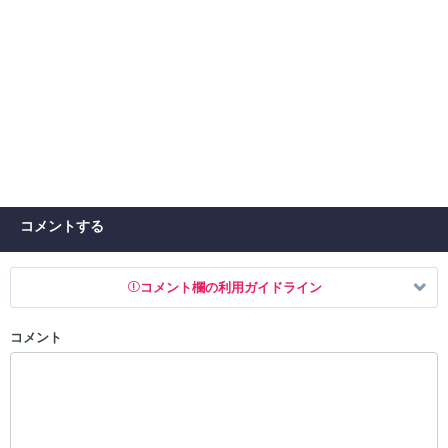
コメントする
コメント欄の利用ガイドライン
コメント
以下の書き込みを禁止とし、場合によってはコメント削除や書き込み制
限を行う可能性がございます。 あらかじめご了承ください。
・公序良俗に反する投稿
・スパムなど、記事内容と関係のない投稿
・誰かになりすます行為