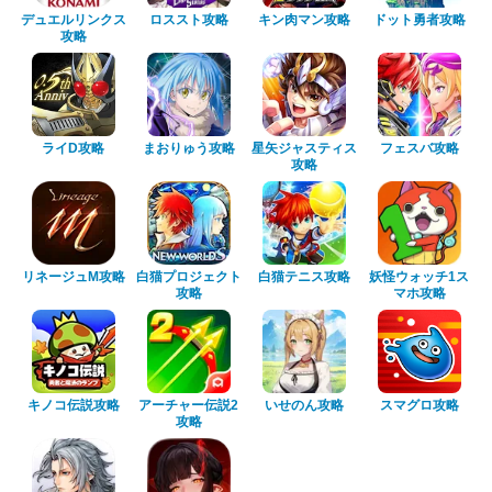
デュエルリンクス
ロススト攻略
キン肉マン攻略
ドット勇者攻略
攻略
ライD攻略
まおりゅう攻略
星矢ジャスティス
フェスバ攻略
攻略
リネージュM攻略
白猫プロジェクト
白猫テニス攻略
妖怪ウォッチ1ス
攻略
マホ攻略
キノコ伝説攻略
アーチャー伝説2
いせのん攻略
スマグロ攻略
攻略