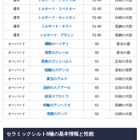
通常
ミルサード・アストラル
51-60
白樹の大陸
通常
ミルサード・スペクター
51-60
白樹の大陸
通常
ミルサード・キャリオン
51-60
白樹の大陸
通常
ミルサード・キラー
51-60
黒鋼の大陸
通常
ミルサード・アサシン
51-60
黒鋼の大陸
オーバード
躍動のヘイディ
60
夜光の森
オーバード
深窓のクレール
60
夜光の森
オーバード
恐角のゴットハルト
61
忘却の渓谷
オーバード
喧騒のズデンカ
60
原初の荒野
オーバード
黄玉のアルド
61
白樹の大陸
オーバード
流砂のスクアーロ
65
忘却の渓谷
オーバード
妖花ドブロミラ
63
白樹の大陸
オーバード
剣輪のアンヘリタ
61
黒鋼の大陸
オーバード
渇望のアハマ
60
白樹の大陸
セラミックシルトII極の基本情報と性能