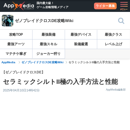
国内最大級！
ライター募集
ゲーム攻略情報メディア
ゼノブレイドクロスDE攻略Wiki
攻略TOP
最強装備
最強デバイス
最強クラス
最強アーツ
最強スキル
装備厳選
レベル上げ
マテチケ稼ぎ
ジョーカー狩り
AppMedia
ゼノブレイドクロスDE攻略Wiki
セラミックシルトII極の入手方法と性能
【ゼノブレイドクロスDE】
セラミックシルトII極の入手方法と性能
AppMedia編集部
2025年04月10日14時42分