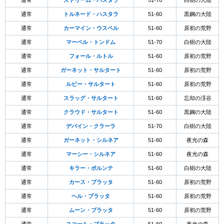
通常
ストリーム・ハスタラ
51-70
白樹の大陸
通常
トルネード・ハスタラ
51-60
黒鋼の大陸
通常
カーマイン・ウスペル
51-60
原初の荒野
通常
マーベル・トンドム
51-70
白樹の大陸
通常
フォール・ルトル
51-60
原初の荒野
通常
ガーネット・サルタート
51-60
原初の荒野
通常
ルビー・サルタート
51-60
原初の荒野
通常
スラッグ・サルタート
51-60
忘却の渓谷
通常
クラウド・サルタート
51-60
黒鋼の大陸
通常
デバイン・クラーラ
51-70
白樹の大陸
通常
ガーネット・シルネア
51-60
夜光の森
通常
マーシー・シルネア
51-60
夜光の森
通常
キラー・ボルンテ
51-60
白樹の大陸
通常
カース・ブラッタ
51-60
原初の荒野
通常
ヘル・ブラッタ
51-60
原初の荒野
通常
ムーン・ブラッタ
51-60
原初の荒野