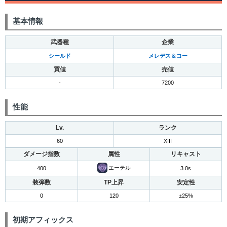
基本情報
武器種
企業
シールド
メレデス＆コー
買値
売値
-
7200
性能
Lv.
ランク
60
XIII
ダメージ指数
属性
リキャスト
エーテル
400
3.0s
装弾数
TP上昇
安定性
0
120
±25%
初期アフィックス