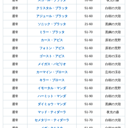
通常
スコール・ブラッタ
51-60
夜光の森
通常
クリスタル・ブラッタ
51-60
白樹の大陸
通常
アジュール・ブラッタ
51-60
白樹の大陸
通常
ソニック・ブラッタ
21-60
黒鋼の大陸
通常
ミラー・ブラッタ
51-70
黒鋼の大陸
通常
カース・アピス
51-60
原初の荒野
通常
フォトン・アピス
51-60
原初の荒野
通常
ゴースト・アピス
51-60
忘却の渓谷
通常
メイガス・パピリオ
51-60
白樹の大陸
通常
カーマイン・ブロース
51-60
忘却の渓谷
通常
キラー・ブロース
51-60
白樹の大陸
通常
イモータル・マンダ
51-60
原初の荒野
通常
ハーミット・マンダ
51-90
白樹の大陸
通常
ダイミョウ・マンダ
51-60
黒鋼の大陸
通常
マッド・ティダーラ
51-70
夜光の森
通常
セメタリー・ティダーラ
51-70
白樹の大陸