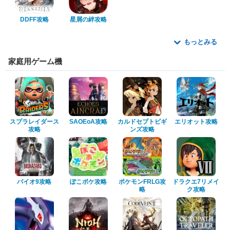
DDFF攻略
星屑の絆攻略
もっとみる
家庭用ゲーム機
スプラレイダース
SAOEoA攻略
カルドセプトビギ
エリオット攻略
攻略
ンズ攻略
バイオ9攻略
ぽこポケ攻略
ポケモンFRLG攻
ドラクエ7リメイ
略
ク攻略