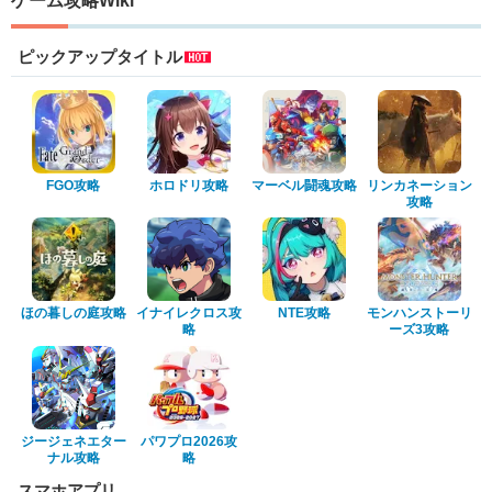
ゲーム攻略Wiki
ピックアップタイトル
FGO攻略
ホロドリ攻略
マーベル闘魂攻略
リンカネーション
攻略
ほの暮しの庭攻略
イナイレクロス攻
NTE攻略
モンハンストーリ
略
ーズ3攻略
ジージェネエター
パワプロ2026攻
ナル攻略
略
スマホアプリ