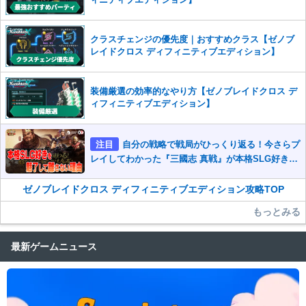
クラスチェンジの優先度｜おすすめクラス【ゼノブ
レイドクロス ディフィニティブエディション】
装備厳選の効率的なやり方【ゼノブレイドクロス デ
ィフィニティブエディション】
注目
自分の戦略で戦局がひっくり返る！今さらプ
レイしてわかった『三國志 真戦』が本格SLG好きを
魅了して離さないワケ
ゼノブレイドクロス ディフィニティブエディション攻略TOP
もっとみる
最新ゲームニュース