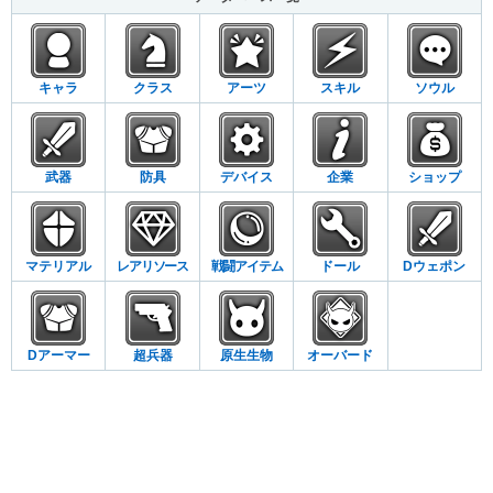
キャラ
クラス
アーツ
スキル
ソウル
武器
防具
デバイス
企業
ショップ
マテリアル
レアリソース
戦闘アイテム
ドール
Dウェポン
Dアーマー
超兵器
原生生物
オーバード