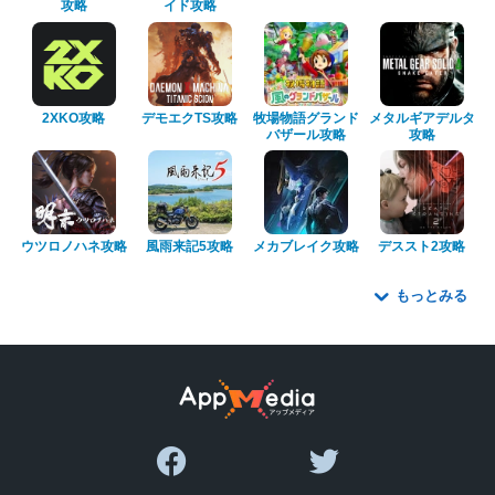
攻略
イド攻略
2XKO攻略
デモエクTS攻略
牧場物語グランド
メタルギアデルタ
バザール攻略
攻略
ウツロノハネ攻略
風雨来記5攻略
メカブレイク攻略
デススト2攻略
もっとみる