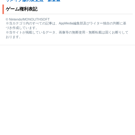
ゲーム権利表記
© Nintendo/MONOLITHSOFT
※当カテゴリ内のすべての記事は、AppMedia編集部及びライター独自の判断に基
づき作成しています。
※当サイトが掲載しているデータ、画像等の無断使用・無断転載は固くお断りして
おります。