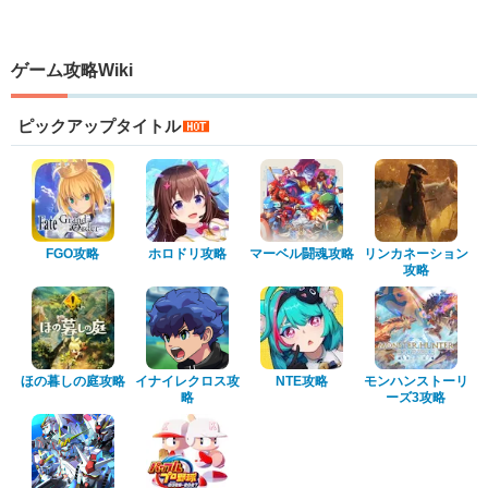
ゲーム攻略Wiki
ピックアップタイトル
FGO攻略
ホロドリ攻略
マーベル闘魂攻略
リンカネーション
攻略
ほの暮しの庭攻略
イナイレクロス攻
NTE攻略
モンハンストーリ
略
ーズ3攻略