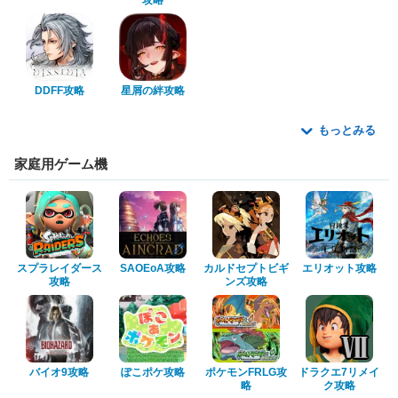
攻略
DDFF攻略
星屑の絆攻略
もっとみる
家庭用ゲーム機
スプラレイダース
SAOEoA攻略
カルドセプトビギ
エリオット攻略
攻略
ンズ攻略
バイオ9攻略
ぽこポケ攻略
ポケモンFRLG攻
ドラクエ7リメイ
略
ク攻略