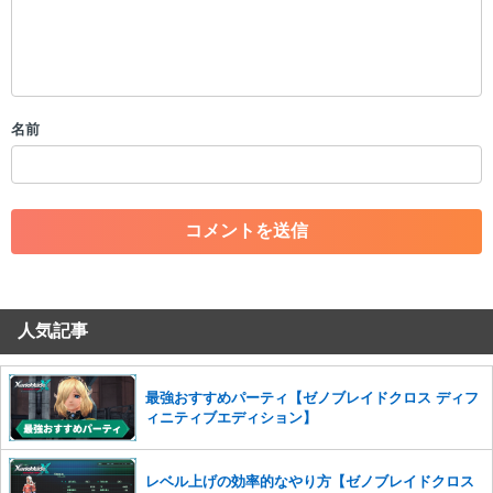
限を行う可能性がございます。 あらかじめご了承ください。
・公序良俗に反する投稿
・スパムなど、記事内容と関係のない投稿
・誰かになりすます行為
・個人情報の投稿や、他者のプライバシーを侵害する投稿
名前
・一度削除された投稿を再び投稿すること
・外部サイトへの誘導や宣伝
・アカウントの売買など金銭が絡む内容の投稿
・各ゲームのネタバレを含む内容の投稿
・その他、管理者が不適切と判断した投稿
コメントの削除につきましては下記フォームより申請をいた
だけますでしょうか。
人気記事
コメントの削除を申請する
※投稿内容を確認後、順次対応さ
せていただきます。ご了承ください。
※一度削除したコメントは復元ができませんのでご注意くだ
最強おすすめパーティ【ゼノブレイドクロス ディフ
さい。
ィニティブエディション】
また、過度な利用規約の違反や、弊社に損害の及ぶ内容の書き込みがあ
った場合は、法的措置をとらせていただく場合もございますので、あら
レベル上げの効率的なやり方【ゼノブレイドクロス
かじめご理解くださいませ。