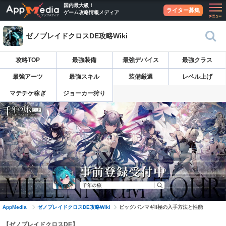
国内最大級！
ライター募集
ゲーム攻略情報メディア
ゼノブレイドクロスDE攻略Wiki
攻略TOP
最強装備
最強デバイス
最強クラス
最強アーツ
最強スキル
装備厳選
レベル上げ
マテチケ稼ぎ
ジョーカー狩り
AppMedia
ゼノブレイドクロスDE攻略Wiki
ビッグバンマギII極の入手方法と性能
【ゼノブレイドクロスDE】