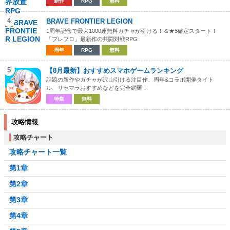
新作
RPG
無料
4
BRAVE FRONTIER LEGION
1周年記念で最大1000連無料ガチャが引ける！＆★5確定スタート！
「ブレフロ」最新作の共闘対戦RPG
周年
RPG
無料
5
【8月最新】おすすめスマホゲームランキング
話題の新作やガチャが沢山引ける注目作、周年&コラボ開催タイト
ル、リセマラおすすめなどを完全網羅！
特集
無料
攻略情報
攻略チャート
攻略チャート一覧
第1章
第2章
第3章
第4章