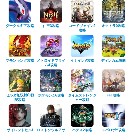
ダークルギア攻略
仁王3攻略
コードヴェイン2
オクトラ0攻略
攻略
マモンキング攻略
メトロイドプライ
イナイレV攻略
ディンカム攻略
ム4攻略
ゼルダ無双封印戦
ポケモンZA攻略
タイムストレンジ
FFT攻略
記攻略
ャー攻略
サイレントヒルf
ロストソウルアサ
ハデス2攻略
スパロボY攻略