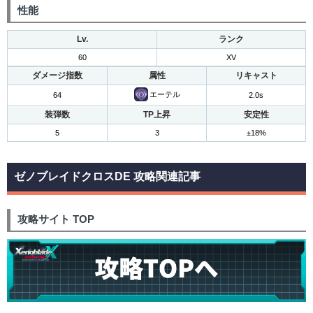
性能
Lv.
ランク
60
XV
ダメージ指数
属性
リキャスト
エーテル
64
2.0s
装弾数
TP上昇
安定性
5
3
±18%
ゼノブレイドクロスDE 攻略関連記事
攻略サイト TOP