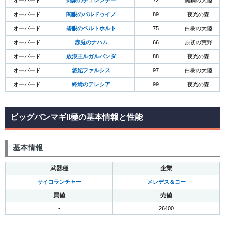
オーバード
剣豪のチェレンチー
72
黒鋼の大陸
オーバード
閻眼のバルドゥイノ
89
夜光の森
オーバード
碧眼のベルトホルト
75
白樹の大陸
オーバード
赤兎のナハム
66
原初の荒野
オーバード
放浪王ルガルバンダ
88
夜光の森
オーバード
悠妃ファルシス
97
白樹の大陸
オーバード
終焉のテレシア
99
夜光の森
ビッグバンマギII極の基本情報と性能
基本情報
武器種
企業
サイコランチャー
メレデス＆コー
買値
売値
-
26400