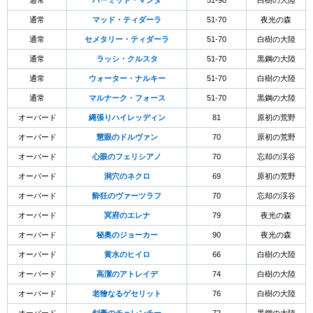
通常
ハーミット・マンダ
51-90
白樹の大陸
通常
マッド・ティダーラ
51-70
夜光の森
通常
セメタリー・ティダーラ
51-70
白樹の大陸
通常
ラッシ・クルスタ
51-70
黒鋼の大陸
通常
ウォーター・ナルキー
51-70
白樹の大陸
通常
マルナーク・フォース
51-70
黒鋼の大陸
オーバード
縄張りハイレッディン
81
原初の荒野
オーバード
慧眼のドルヴァン
70
原初の荒野
オーバード
心眼のフェリシアノ
70
忘却の渓谷
オーバード
洞穴のネクロ
69
原初の荒野
オーバード
酔狂のヴァーツラフ
70
忘却の渓谷
オーバード
冥府のエレナ
79
夜光の森
オーバード
秘奥のジョーカー
90
夜光の森
オーバード
黄水のヒイロ
66
白樹の大陸
オーバード
高潔のアトレイデ
74
白樹の大陸
オーバード
老獪なるゲセリット
76
白樹の大陸