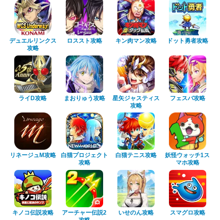
デュエルリンクス
ロススト攻略
キン肉マン攻略
ドット勇者攻略
攻略
ライD攻略
まおりゅう攻略
星矢ジャスティス
フェスバ攻略
攻略
リネージュM攻略
白猫プロジェクト
白猫テニス攻略
妖怪ウォッチ1ス
攻略
マホ攻略
キノコ伝説攻略
アーチャー伝説2
いせのん攻略
スマグロ攻略