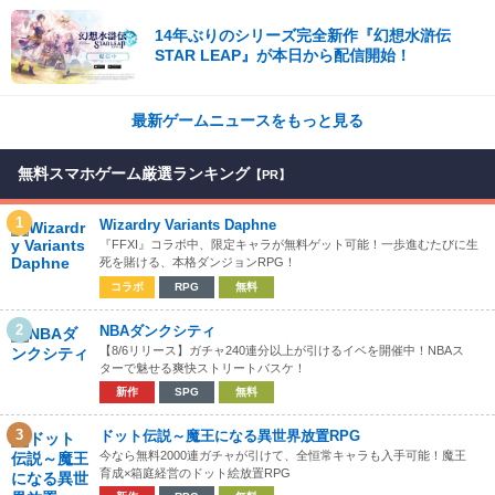
14年ぶりのシリーズ完全新作『幻想水滸伝
STAR LEAP』が本日から配信開始！
最新ゲームニュースをもっと見る
無料スマホゲーム厳選ランキング
【PR】
1
Wizardry Variants Daphne
『FFXI』コラボ中、限定キャラが無料ゲット可能！一歩進むたびに生
死を賭ける、本格ダンジョンRPG！
コラボ
RPG
無料
2
NBAダンクシティ
【8/6リリース】ガチャ240連分以上が引けるイベを開催中！NBAス
ターで魅せる爽快ストリートバスケ！
新作
SPG
無料
3
ドット伝説～魔王になる異世界放置RPG
今なら無料2000連ガチャが引けて、全恒常キャラも入手可能！魔王
育成×箱庭経営のドット絵放置RPG