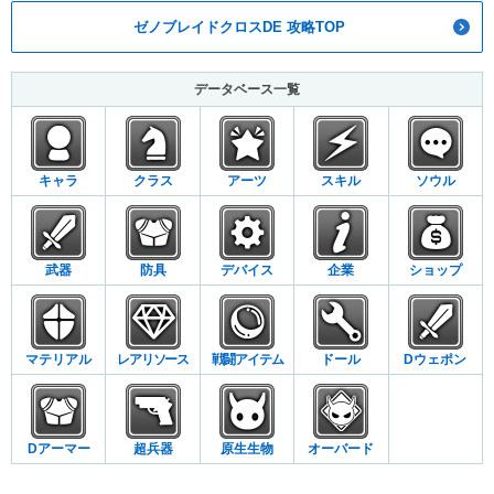
ゼノブレイドクロスDE 攻略TOP
データベース一覧
キャラ
クラス
アーツ
スキル
ソウル
武器
防具
デバイス
企業
ショップ
マテリアル
レアリソース
戦闘アイテム
ドール
Dウェポン
Dアーマー
超兵器
原生生物
オーバード