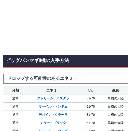
ビッグバンマギII極の入手方法
ドロップする可能性のあるエネミー
分類
エネミー
Lv.
生息
通常
ストリーム・ハスタラ
51-70
白樹の大陸
通常
マーベル・トンドム
51-70
白樹の大陸
通常
デバイン・クラーラ
51-70
白樹の大陸
通常
ミラー・ブラッタ
51-70
黒鋼の大陸