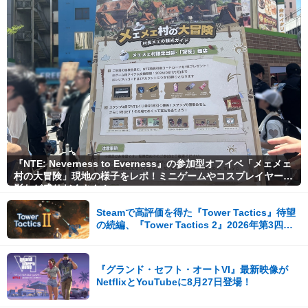
『NTE: Neverness to Everness』の参加型オフイベ「メェメェ
村の大冒険」現地の様子をレポ！ミニゲームやコスプレイヤー撮
影など盛りだくさん！
Steamで高評価を得た『Tower Tactics』待望
の続編、『Tower Tactics 2』2026年第3四半
期に早期アクセス開始
『グランド・セフト・オートVI』最新映像が
NetflixとYouTubeに8月27日登場！