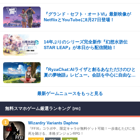
『グランド・セフト・オートVI』最新映像が
NetflixとYouTubeに8月27日登場！
14年ぶりのシリーズ完全新作『幻想水滸伝
STAR LEAP』が本日から配信開始！
『RyzaChat:AIライザと創るあなただけのひと
夏の夢物語』レビュー。会話を中心に自由な冒
険を進めていくシステムはこれまでにない新鮮
な体験が楽しめる【先行プレイレポート】
最新ゲームニュースをもっと見る
無料スマホゲーム厳選ランキング
【PR】
1
Wizardry Variants Daphne
『FFXI』コラボ中、限定キャラが無料ゲット可能！一歩進むたびに生
死を賭ける、本格ダンジョンRPG！