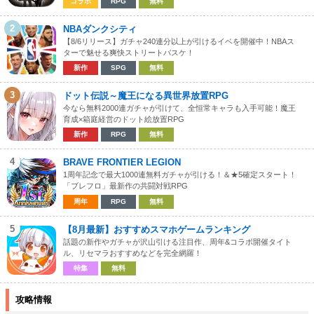
コラボ
RPG
無料
2
NBAダンクシティ
【8/6リリース】ガチャ240連分以上が引けるイベを開催中！NBAス
ターで魅せる爽快ストリートバスケ！
新作
SPG
無料
3
ドット伝説～魔王になる異世界放置RPG
今なら無料2000連ガチャが引けて、全恒常キャラも入手可能！魔王
育成×箱庭経営のドット絵放置RPG
新作
RPG
無料
4
BRAVE FRONTIER LEGION
1周年記念で最大1000連無料ガチャが引ける！＆★5確定スタート！
「ブレフロ」最新作の共闘対戦RPG
周年
RPG
無料
5
【8月最新】おすすめスマホゲームランキング
話題の新作やガチャが沢山引ける注目作、周年&コラボ開催タイト
ル、リセマラおすすめなどを完全網羅！
特集
無料
攻略情報