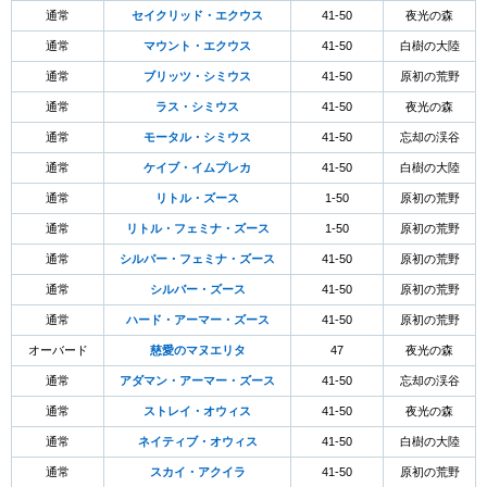
通常
セイクリッド・エクウス
41-50
夜光の森
通常
マウント・エクウス
41-50
白樹の大陸
通常
ブリッツ・シミウス
41-50
原初の荒野
通常
ラス・シミウス
41-50
夜光の森
通常
モータル・シミウス
41-50
忘却の渓谷
通常
ケイブ・イムプレカ
41-50
白樹の大陸
通常
リトル・ズース
1-50
原初の荒野
通常
リトル・フェミナ・ズース
1-50
原初の荒野
通常
シルバー・フェミナ・ズース
41-50
原初の荒野
通常
シルバー・ズース
41-50
原初の荒野
通常
ハード・アーマー・ズース
41-50
原初の荒野
オーバード
慈愛のマヌエリタ
47
夜光の森
通常
アダマン・アーマー・ズース
41-50
忘却の渓谷
通常
ストレイ・オウィス
41-50
夜光の森
通常
ネイティブ・オウィス
41-50
白樹の大陸
通常
スカイ・アクイラ
41-50
原初の荒野