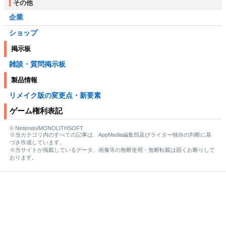
その他
企業
ショップ
掲示板
雑談・質問掲示板
製品情報
リメイク版の変更点・新要素
ゲーム権利表記
© Nintendo/MONOLITHSOFT
※当カテゴリ内のすべての記事は、AppMedia編集部及びライター独自の判断に基
づき作成しています。
※当サイトが掲載しているデータ、画像等の無断使用・無断転載は固くお断りして
おります。