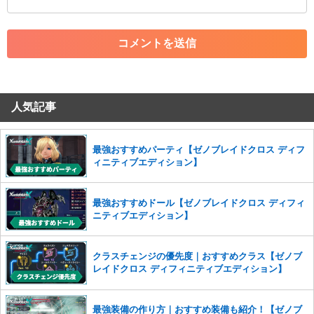
・アカウントの売買など金銭が絡む内容の投稿
・各ゲームのネタバレを含む内容の投稿
・その他、管理者が不適切と判断した投稿
コメントの削除につきましては下記フォームより申請をいた
だけますでしょうか。
人気記事
コメントの削除を申請する
※投稿内容を確認後、順次対応さ
せていただきます。ご了承ください。
※一度削除したコメントは復元ができませんのでご注意くだ
最強おすすめパーティ【ゼノブレイドクロス ディフ
さい。
ィニティブエディション】
また、過度な利用規約の違反や、弊社に損害の及ぶ内容の書き込みがあ
った場合は、法的措置をとらせていただく場合もございますので、あら
最強おすすめドール【ゼノブレイドクロス ディフィ
かじめご理解くださいませ。
ニティブエディション】
クラスチェンジの優先度｜おすすめクラス【ゼノブ
レイドクロス ディフィニティブエディション】
最強装備の作り方｜おすすめ装備も紹介！【ゼノブ