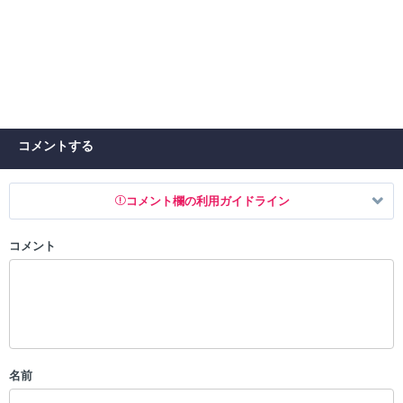
コメントする
コメント欄の利用ガイドライン
コメント
以下の書き込みを禁止とし、場合によってはコメント削除や書き込み制
限を行う可能性がございます。 あらかじめご了承ください。
・公序良俗に反する投稿
・スパムなど、記事内容と関係のない投稿
・誰かになりすます行為
・個人情報の投稿や、他者のプライバシーを侵害する投稿
名前
・一度削除された投稿を再び投稿すること
・外部サイトへの誘導や宣伝