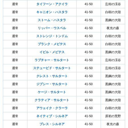
通常
タイフーン・アクイラ
41-50
忘却の渓谷
通常
キャニオン・ハスタラ
41-50
白樹の大陸
通常
ストーム・ハスタラ
41-50
黒鋼の大陸
通常
リッパー・ウスペル
41-50
夜光の森
通常
ストレンジ・トンドム
41-50
白樹の大陸
通常
プランク・メピテス
41-50
白樹の大陸
通常
イビル・メピテス
41-50
黒鋼の大陸
通常
ラプチャー・サルタート
41-50
忘却の渓谷
通常
ステューピド・サルタート
41-50
忘却の渓谷
通常
クレスト・サルタート
41-50
黒鋼の大陸
通常
ジプシー・サルタート
41-50
黒鋼の大陸
通常
ケージ・サルタート
41-50
黒鋼の大陸
通常
クラティア・サルタート
41-50
黒鋼の大陸
通常
アウェイク・クラーラ
41-50
白樹の大陸
通常
ネイティブ・シルネア
41-50
原初の荒野
通常
ブレス・シルネア
41-50
夜光の森