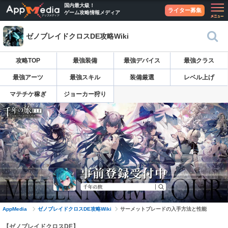
国内最大級！
ライター募集
ゲーム攻略情報メディア
ゼノブレイドクロスDE攻略Wiki
攻略TOP
最強装備
最強デバイス
最強クラス
最強アーツ
最強スキル
装備厳選
レベル上げ
マテチケ稼ぎ
ジョーカー狩り
AppMedia
ゼノブレイドクロスDE攻略Wiki
サーメットブレードの入手方法と性能
【ゼノブレイドクロスDE】