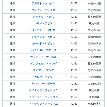
通常
デルフト・クレクス
41-50
白樹の大陸
通常
クレイン・クレクス
41-50
白樹の大陸
通常
シャドウ・アピス
41-50
原初の荒野
通常
シリー・アピス
41-50
夜光の森
通常
ベンチャー・アピス
41-50
白樹の大陸
通常
ミラージュ・アピス
41-50
黒鋼の大陸
通常
ゴールド・パピリオ
41-50
忘却の渓谷
通常
サバイバル・ブロース
41-50
白樹の大陸
通常
サンディー・サブエル
41-50
白樹の大陸
通常
インフェルノ・マンダ
41-50
原初の荒野
通常
フィアー・マンダ
41-50
忘却の渓谷
通常
カロウ・マンダ
41-50
白樹の大陸
通常
サンド・ティダーラ
41-50
白樹の大陸
通常
ネイティブ・フォリウム
41-50
夜光の森
通常
ミラージュ・フォリウム
41-50
夜光の森
通常
トキシック・フォリウム
41-50
忘却の渓谷