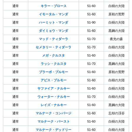
通常
キラー・ブロース
51-60
白樹の大陸
通常
イモータル・マンダ
51-60
原初の荒野
通常
ハーミット・マンダ
51-90
白樹の大陸
通常
ダイミョウ・マンダ
51-60
黒鋼の大陸
通常
マッド・ティダーラ
51-70
夜光の森
通常
セメタリー・ティダーラ
51-70
白樹の大陸
通常
メガ・クルスタ
51-60
白樹の大陸
通常
ラッシ・クルスタ
51-70
黒鋼の大陸
通常
ブラーボ・プルモー
51-60
原初の荒野
通常
アビス・プルモー
51-60
白樹の大陸
通常
サファイア・ナルキー
51-60
白樹の大陸
通常
ウォーター・ナルキー
51-70
白樹の大陸
通常
レイズ・ナルキー
51-60
黒鋼の大陸
通常
マルナーク・コンバージ
51-60
忘却の渓谷
通常
マルナーク・バースト
51-60
白樹の大陸
通常
マルナーク・デッドリー
51-60
白樹の大陸