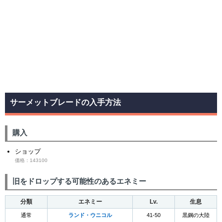
サーメットブレードの入手方法
購入
ショップ
価格：143100
旧をドロップする可能性のあるエネミー
分類
エネミー
Lv.
生息
通常
ランド・ウニコル
41-50
黒鋼の大陸