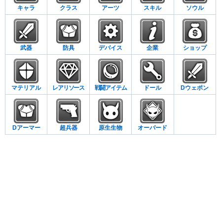
キャラ
クラス
アーツ
スキル
ソウル
武器
防具
デバイス
企業
ショップ
マテリアル
レアリソース
戦闘アイテム
ドール
Dウェポン
Dアーマー
超兵器
原生生物
オーバード