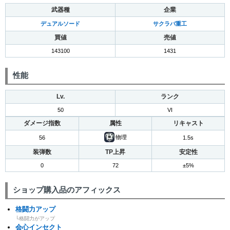
武器種
企業
デュアルソード
サクラバ重工
買値
売値
143100
1431
性能
Lv.
ランク
50
VI
ダメージ指数
属性
リキャスト
物理
56
1.5s
装弾数
TP上昇
安定性
0
72
±5%
ショップ購入品のアフィックス
格闘力アップ
└格闘力がアップ
会心インセクト