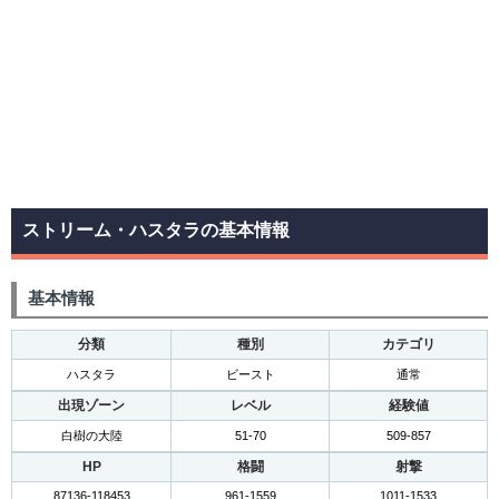
ストリーム・ハスタラの基本情報
基本情報
分類
種別
カテゴリ
ハスタラ
ビースト
通常
出現ゾーン
レベル
経験値
白樹の大陸
51-70
509-857
HP
格闘
射撃
87136-118453
961-1559
1011-1533