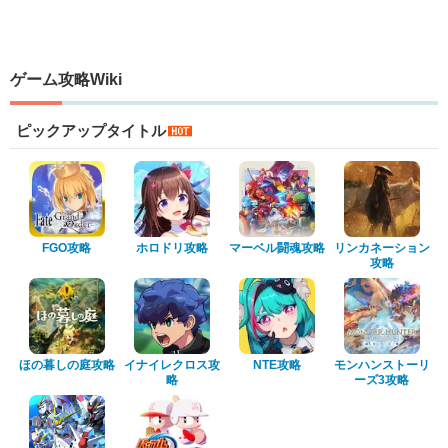
ゲーム攻略Wiki
ピックアップタイトル
FGO攻略
ホロドリ攻略
マーベル闘魂攻略
リンカネーション
攻略
ほの暮しの庭攻略
イナイレクロス攻
NTE攻略
モンハンストーリ
略
ーズ3攻略