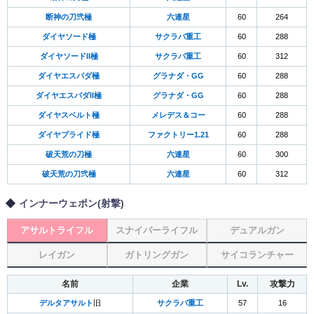
断神の刀弐極
六連星
60
264
ダイヤソード極
サクラバ重工
60
288
ダイヤソードII極
サクラバ重工
60
312
ダイヤエスパダ極
グラナダ・GG
60
288
ダイヤエスパダII極
グラナダ・GG
60
288
ダイヤスベルト極
メレデス＆コー
60
288
ダイヤプライド極
ファクトリー1.21
60
288
破天荒の刀極
六連星
60
300
破天荒の刀弐極
六連星
60
312
インナーウェポン(射撃)
アサルトライフル
スナイパーライフル
デュアルガン
レイガン
ガトリングガン
サイコランチャー
名前
企業
Lv.
攻撃力
デルタアサルト
旧
サクラバ重工
57
16