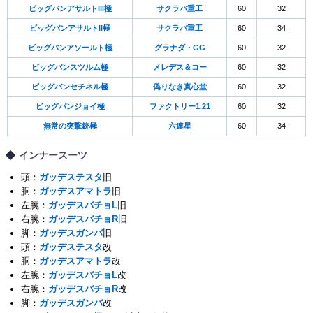
ビッグバンアサルトIII極
サクラバ重工
60
32
ビッグバンアサルトII極
サクラバ重工
60
34
ビッグバンアソールト極
グラナダ・GG
60
32
ビッグバンスツルム極
メレデス＆コー
60
32
ビッグバンセチネル極
偽りなき真心堂
60
32
ビッグバンジョイ極
ファクトリー1.21
60
32
無常の突撃銃極
六連星
60
34
インナースーツ
頭：
ガッデステスタ
旧
胴：
ガッデスアマトラ
旧
左腕：
ガッデスバチョL
旧
右腕：
ガッデスバチョR
旧
脚：
ガッデスガンバ
旧
頭：
ガッデステスタ
改
胴：
ガッデスアマトラ
改
左腕：
ガッデスバチョL
改
右腕：
ガッデスバチョR
改
脚：
ガッデスガンバ
改