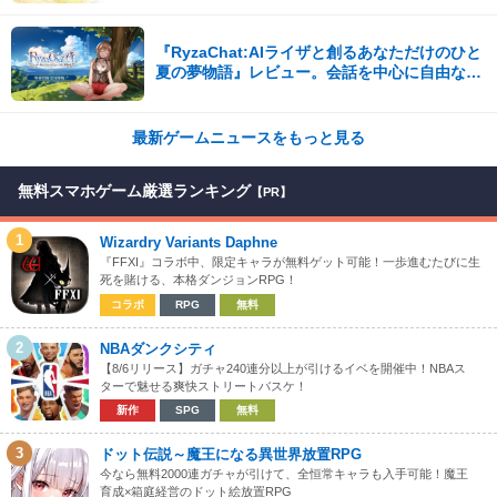
『RyzaChat:AIライザと創るあなただけのひと
夏の夢物語』レビュー。会話を中心に自由な冒
険を進めていくシステムはこれまでにない新鮮
な体験が楽しめる【先行プレイレポート】
最新ゲームニュースをもっと見る
無料スマホゲーム厳選ランキング
【PR】
1
Wizardry Variants Daphne
『FFXI』コラボ中、限定キャラが無料ゲット可能！一歩進むたびに生
死を賭ける、本格ダンジョンRPG！
コラボ
RPG
無料
2
NBAダンクシティ
【8/6リリース】ガチャ240連分以上が引けるイベを開催中！NBAス
ターで魅せる爽快ストリートバスケ！
新作
SPG
無料
3
ドット伝説～魔王になる異世界放置RPG
今なら無料2000連ガチャが引けて、全恒常キャラも入手可能！魔王
育成×箱庭経営のドット絵放置RPG