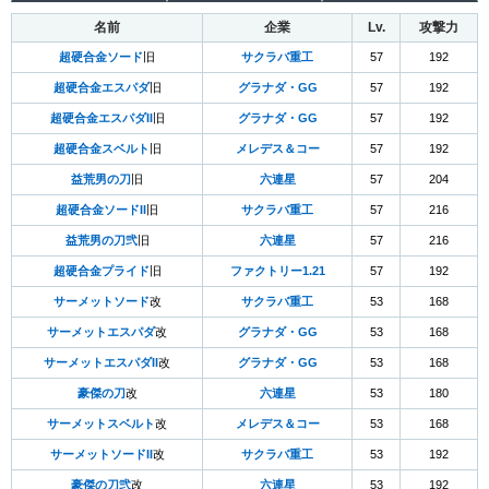
名前
企業
Lv.
攻撃力
超硬合金ソード
旧
サクラバ重工
57
192
超硬合金エスパダ
旧
グラナダ・GG
57
192
超硬合金エスパダII
旧
グラナダ・GG
57
192
超硬合金スベルト
旧
メレデス＆コー
57
192
益荒男の刀
旧
六連星
57
204
超硬合金ソードII
旧
サクラバ重工
57
216
益荒男の刀弐
旧
六連星
57
216
超硬合金プライド
旧
ファクトリー1.21
57
192
サーメットソード
改
サクラバ重工
53
168
サーメットエスパダ
改
グラナダ・GG
53
168
サーメットエスパダII
改
グラナダ・GG
53
168
豪傑の刀
改
六連星
53
180
サーメットスベルト
改
メレデス＆コー
53
168
サーメットソードII
改
サクラバ重工
53
192
豪傑の刀弐
改
六連星
53
192