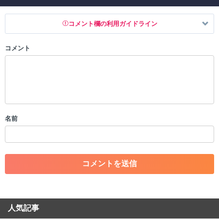
コメント欄の利用ガイドライン
コメント
以下の書き込みを禁止とし、場合によってはコメント削除や書き込み制
限を行う可能性がございます。 あらかじめご了承ください。
・公序良俗に反する投稿
・スパムなど、記事内容と関係のない投稿
・誰かになりすます行為
・個人情報の投稿や、他者のプライバシーを侵害する投稿
名前
・一度削除された投稿を再び投稿すること
・外部サイトへの誘導や宣伝
・アカウントの売買など金銭が絡む内容の投稿
・各ゲームのネタバレを含む内容の投稿
・その他、管理者が不適切と判断した投稿
コメントの削除につきましては下記フォームより申請をいた
だけますでしょうか。
人気記事
コメントの削除を申請する
※投稿内容を確認後、順次対応さ