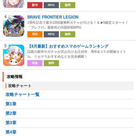
新作
RPG
無料
4
BRAVE FRONTIER LEGION
1周年記念で最大1000連無料ガチャが引ける！＆★5確定スタート！
「ブレフロ」最新作の共闘対戦RPG
周年
RPG
無料
5
【8月最新】おすすめスマホゲームランキング
話題の新作やガチャが沢山引ける注目作、周年&コラボ開催タイト
ル、リセマラおすすめなどを完全網羅！
特集
無料
攻略情報
攻略チャート
攻略チャート一覧
第1章
第2章
第3章
第4章