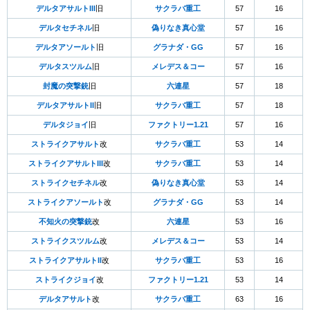
デルタアサルトIII
旧
サクラバ重工
57
16
デルタセチネル
旧
偽りなき真心堂
57
16
デルタアソールト
旧
グラナダ・GG
57
16
デルタスツルム
旧
メレデス＆コー
57
16
封魔の突撃銃
旧
六連星
57
18
デルタアサルトII
旧
サクラバ重工
57
18
デルタジョイ
旧
ファクトリー1.21
57
16
ストライクアサルト
改
サクラバ重工
53
14
ストライクアサルトIII
改
サクラバ重工
53
14
ストライクセチネル
改
偽りなき真心堂
53
14
ストライクアソールト
改
グラナダ・GG
53
14
不知火の突撃銃
改
六連星
53
16
ストライクスツルム
改
メレデス＆コー
53
14
ストライクアサルトII
改
サクラバ重工
53
16
ストライクジョイ
改
ファクトリー1.21
53
14
デルタアサルト
改
サクラバ重工
63
16