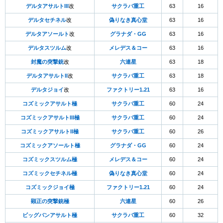
デルタアサルトIII
改
サクラバ重工
63
16
デルタセチネル
改
偽りなき真心堂
63
16
デルタアソールト
改
グラナダ・GG
63
16
デルタスツルム
改
メレデス＆コー
63
16
封魔の突撃銃
改
六連星
63
18
デルタアサルトII
改
サクラバ重工
63
18
デルタジョイ
改
ファクトリー1.21
63
16
コズミックアサルト極
サクラバ重工
60
24
コズミックアサルトIII極
サクラバ重工
60
24
コズミックアサルトII極
サクラバ重工
60
26
コズミックアソールト極
グラナダ・GG
60
24
コズミックスツルム極
メレデス＆コー
60
24
コズミックセチネル極
偽りなき真心堂
60
24
コズミックジョイ極
ファクトリー1.21
60
24
顕正の突撃銃極
六連星
60
26
ビッグバンアサルト極
サクラバ重工
60
32