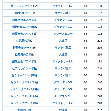
サーメットプライド
改
ファクトリー1.21
53
168
超硬合金ソード
改
サクラバ重工
63
192
超硬合金エスパダ
改
グラナダ・GG
63
192
超硬合金エスパダII
改
グラナダ・GG
63
192
超硬合金スベルト
改
メレデス＆コー
63
192
益荒男の刀
改
六連星
63
204
超硬合金ソードII
改
サクラバ重工
63
216
益荒男の刀弐
改
六連星
63
216
超硬合金プライド
改
ファクトリー1.21
63
192
セラミックソード極
サクラバ重工
60
240
セラミックソードII極
サクラバ重工
60
264
セラミックエスパダ極
グラナダ・GG
60
240
セラミックエスパダII極
グラナダ・GG
60
240
セラミックスベルト極
メレデス＆コー
60
240
セラミックプライド極
ファクトリー1.21
60
240
断神の刀極
六連星
60
252