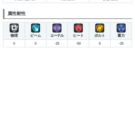
属性耐性
物理
ビーム
エーテル
ヒート
ボルト
重力
0
0
-25
-50
0
-25