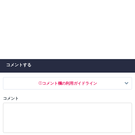
コメントする
コメント欄の利用ガイドライン
コメント
以下の書き込みを禁止とし、場合によってはコメント削除や書き込み制
限を行う可能性がございます。 あらかじめご了承ください。
・公序良俗に反する投稿
・スパムなど、記事内容と関係のない投稿
・誰かになりすます行為