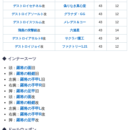
デストロイセチネル
改
偽りなき真心堂
43
12
デストロイアソールト
改
グラナダ・GG
43
12
デストロイスツルム
改
メレデス＆コー
43
12
飛燕の突撃銃
改
六連星
43
14
デストロイアサルトII
改
サクラバ重工
43
14
デストロイジョイ
改
ファクトリー1.21
43
12
インナースーツ
頭：
羅将の面
旧
胴：
羅将の軽鎧
旧
左腕：
羅将の手甲L
旧
右腕：
羅将の手甲R
旧
脚：
羅将の足甲
旧
頭：
羅将の面
改
胴：
羅将の軽鎧
改
左腕：
羅将の手甲L
改
右腕：
羅将の手甲R
改
脚：
羅将の足甲
改
ドールウェポン