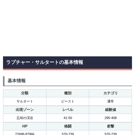
ラプチャー・サルタートの基本情報
基本情報
分類
種別
カテゴリ
サルタート
ビースト
通常
出現ゾーン
レベル
経験値
忘却の渓谷
41-50
295-408
HP
格闘
射撃
72698-87966
570-739
570-739