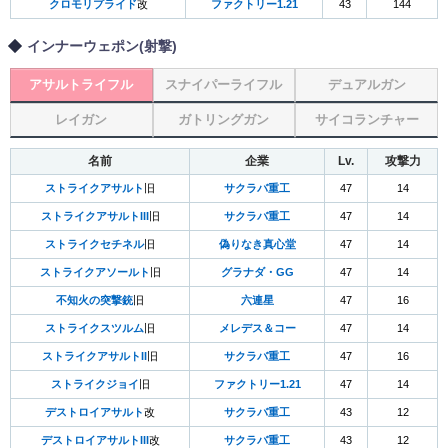
クロモリプライド
改
ファクトリー1.21
43
144
インナーウェポン(射撃)
アサルトライフル
スナイパーライフル
デュアルガン
レイガン
ガトリングガン
サイコランチャー
名前
企業
Lv.
攻撃力
ストライクアサルト
旧
サクラバ重工
47
14
ストライクアサルトIII
旧
サクラバ重工
47
14
ストライクセチネル
旧
偽りなき真心堂
47
14
ストライクアソールト
旧
グラナダ・GG
47
14
不知火の突撃銃
旧
六連星
47
16
ストライクスツルム
旧
メレデス＆コー
47
14
ストライクアサルトII
旧
サクラバ重工
47
16
ストライクジョイ
旧
ファクトリー1.21
47
14
デストロイアサルト
改
サクラバ重工
43
12
デストロイアサルトIII
改
サクラバ重工
43
12