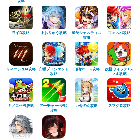
攻略
ライD攻略
まおりゅう攻略
星矢ジャスティス
フェスバ攻略
攻略
リネージュM攻略
白猫プロジェクト
白猫テニス攻略
妖怪ウォッチ1ス
攻略
マホ攻略
キノコ伝説攻略
アーチャー伝説2
いせのん攻略
スマグロ攻略
攻略