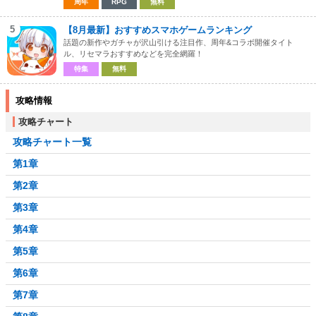
周年
RPG
無料
5
【8月最新】おすすめスマホゲームランキング
話題の新作やガチャが沢山引ける注目作、周年&コラボ開催タイト
ル、リセマラおすすめなどを完全網羅！
特集
無料
攻略情報
攻略チャート
攻略チャート一覧
第1章
第2章
第3章
第4章
第5章
第6章
第7章