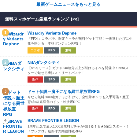
最新ゲームニュースをもっと見る
無料スマホゲーム厳選ランキング
【PR】
1
Wizardry Variants Daphne
『FFXI』コラボ中、限定キャラが無料ゲット可能！一歩進むたびに生
死を賭ける、本格ダンジョンRPG！
コラボ
RPG
無料
2
NBAダンクシティ
【8/6リリース】ガチャ240連分以上が引けるイベを開催中！NBAス
ターで魅せる爽快ストリートバスケ！
新作
SPG
無料
3
ドット伝説～魔王になる異世界放置RPG
今なら無料2000連ガチャが引けて、全恒常キャラも入手可能！魔王
育成×箱庭経営のドット絵放置RPG
新作
RPG
無料
4
BRAVE FRONTIER LEGION
1周年記念で最大1000連無料ガチャが引ける！＆★5確定スタート！
「ブレフロ」最新作の共闘対戦RPG