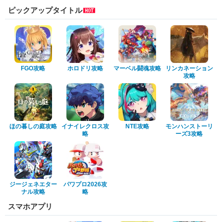
ピックアップタイトル
FGO攻略
ホロドリ攻略
マーベル闘魂攻略
リンカネーション
攻略
ほの暮しの庭攻略
イナイレクロス攻
NTE攻略
モンハンストーリ
略
ーズ3攻略
ジージェネエター
パワプロ2026攻
ナル攻略
略
スマホアプリ