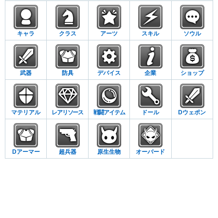
キャラ
クラス
アーツ
スキル
ソウル
武器
防具
デバイス
企業
ショップ
マテリアル
レアリソース
戦闘アイテム
ドール
Dウェポン
Dアーマー
超兵器
原生生物
オーバード