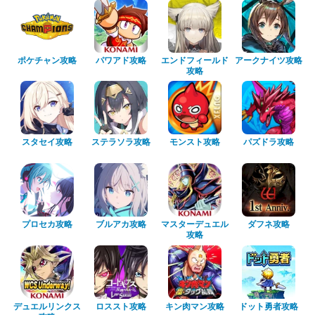
ポケチャン攻略
パワアド攻略
エンドフィールド
アークナイツ攻略
攻略
スタセイ攻略
ステラソラ攻略
モンスト攻略
パズドラ攻略
プロセカ攻略
ブルアカ攻略
マスターデュエル
ダフネ攻略
攻略
デュエルリンクス
ロススト攻略
キン肉マン攻略
ドット勇者攻略