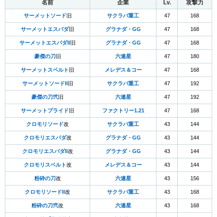
名前
企業
Lv.
攻撃力
サーメットソード
旧
サクラバ重工
47
168
サーメットエスパダ
旧
グラナダ・GG
47
168
サーメットエスパダII
旧
グラナダ・GG
47
168
豪傑の刀
旧
六連星
47
180
サーメットスベルト
旧
メレデス＆コー
47
168
サーメットソードII
旧
サクラバ重工
47
192
豪傑の刀弐
旧
六連星
47
192
サーメットプライド
旧
ファクトリー1.21
47
168
クロモリソード
改
サクラバ重工
43
144
クロモリエスパダ
改
グラナダ・GG
43
144
クロモリエスパダII
改
グラナダ・GG
43
144
クロモリスベルト
改
メレデス＆コー
43
144
粉砕の刀
改
六連星
43
156
クロモリソードII
改
サクラバ重工
43
168
粉砕の刀弐
改
六連星
43
168