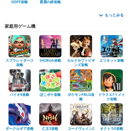
DDFF攻略
星屑の絆攻略
もっとみる
家庭用ゲーム機
スプラレイダース
SAOEoA攻略
カルドセプトビギ
エリオット攻略
攻略
ンズ攻略
バイオ9攻略
ぽこポケ攻略
ポケモンFRLG攻
ドラクエ7リメイ
略
ク攻略
ダークルギア攻略
仁王3攻略
コードヴェイン2
オクトラ0攻略