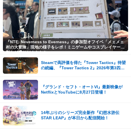
『NTE: Neverness to Everness』の参加型オフイベ「メェメェ
村の大冒険」現地の様子をレポ！ミニゲームやコスプレイヤー撮
影など盛りだくさん！
Steamで高評価を得た『Tower Tactics』待望
の続編、『Tower Tactics 2』2026年第3四半
期に早期アクセス開始
『グランド・セフト・オートVI』最新映像が
NetflixとYouTubeに8月27日登場！
14年ぶりのシリーズ完全新作『幻想水滸伝
STAR LEAP』が本日から配信開始！