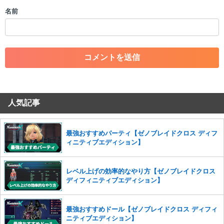
・個人情報の投稿や、他者のプライバシーを侵害する投稿
名前
・一度削除された投稿を再び投稿すること
・外部サイトへの誘導や宣伝
・アカウントの売買など金銭が絡む内容の投稿
・各ゲームのネタバレを含む内容の投稿
・その他、管理者が不適切と判断した投稿
コメントの削除につきましては下記フォームより申請をいた
だけますでしょうか。
人気記事
コメントの削除を申請する
※投稿内容を確認後、順次対応さ
せていただきます。ご了承ください。
※一度削除したコメントは復元ができませんのでご注意くだ
最強おすすめパーティ【ゼノブレイドクロス ディフ
さい。
ィニティブエディション】
また、過度な利用規約の違反や、弊社に損害の及ぶ内容の書き込みがあ
った場合は、法的措置をとらせていただく場合もございますので、あら
レベル上げの効率的なやり方【ゼノブレイドクロス
かじめご理解くださいませ。
ディフィニティブエディション】
最強おすすめドール【ゼノブレイドクロス ディフィ
ニティブエディション】