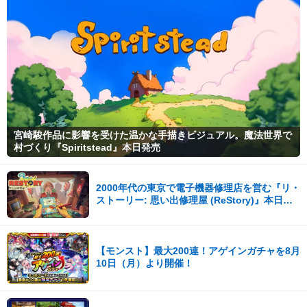
宮崎駿作品に影響を受けた温かな手描きビジュアル。魔法世界で
村づくり『Spiritstead』本日発売
2000年代の東京で電子機器修理店を営む『リ・
ストーリー: 思い出修理屋 (ReStory)』本日
Steamで配信開始
【モンスト】最大200連！アゲインガチャを8月
10日（月）より開催！