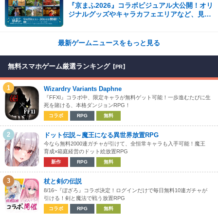
『京まふ2026』コラボビジュアル大公開！オリ
ジナルグッズやキャラカフェエリアなど、見ど
ころ満載！！
最新ゲームニュースをもっと見る
無料スマホゲーム厳選ランキング
【PR】
1
Wizardry Variants Daphne
『FFXI』コラボ中、限定キャラが無料ゲット可能！一歩進むたびに生
死を賭ける、本格ダンジョンRPG！
コラボ
RPG
無料
2
ドット伝説～魔王になる異世界放置RPG
今なら無料2000連ガチャが引けて、全恒常キャラも入手可能！魔王
育成×箱庭経営のドット絵放置RPG
新作
RPG
無料
3
杖と剣の伝説
8/16~『ぼざろ』コラボ決定！ログインだけで毎日無料10連ガチャが
引ける！剣と魔法で戦う放置RPG
コラボ
RPG
無料