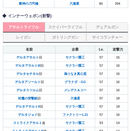
断神の刀弐極
六連星
60
264
インナーウェポン(射撃)
アサルトライフル
スナイパーライフル
デュアルガン
レイガン
ガトリングガン
サイコランチャー
名前
企業
Lv.
攻撃力
デルタアサルト
旧
サクラバ重工
57
16
デルタアサルトIII
旧
サクラバ重工
57
16
デルタセチネル
旧
偽りなき真心堂
57
16
デルタアソールト
旧
グラナダ・GG
57
16
デルタスツルム
旧
メレデス＆コー
57
16
封魔の突撃銃
旧
六連星
57
18
デルタアサルトII
旧
サクラバ重工
57
18
デルタジョイ
旧
ファクトリー1.21
57
16
ストライクアサルト
改
サクラバ重工
53
14