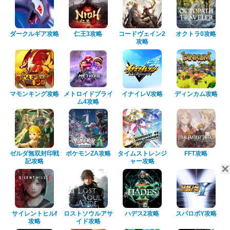
ダークルギア攻略
仁王3攻略
コードヴェイン2
オクトラ0攻略
攻略
マモンキング攻略
メトロイドプライ
イナイレV攻略
ディンカム攻略
ム4攻略
ゼルダ無双封印戦
ポケモンZA攻略
タイムストレンジ
FFT攻略
記攻略
ャー攻略
サイレントヒルf
ロストソウルアサ
ハデス2攻略
スパロボY攻略
攻略
イド攻略