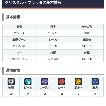
クリスタル・ブラッタの基本情報
基本情報
分類
種別
カテゴリ
ブラッタ
インセクト
通常
出現ゾーン
レベル
経験値
白樹の大陸
51-60
145-187
HP
格闘
射撃
49346-57746
592-738
592-738
属性耐性
物理
ビーム
エーテル
ヒート
ボルト
重力
20
0
-25
-25
0
0