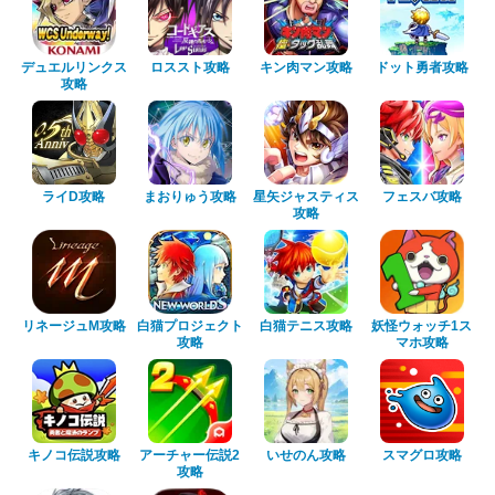
デュエルリンクス
ロススト攻略
キン肉マン攻略
ドット勇者攻略
攻略
ライD攻略
まおりゅう攻略
星矢ジャスティス
フェスバ攻略
攻略
リネージュM攻略
白猫プロジェクト
白猫テニス攻略
妖怪ウォッチ1ス
攻略
マホ攻略
キノコ伝説攻略
アーチャー伝説2
いせのん攻略
スマグロ攻略
攻略