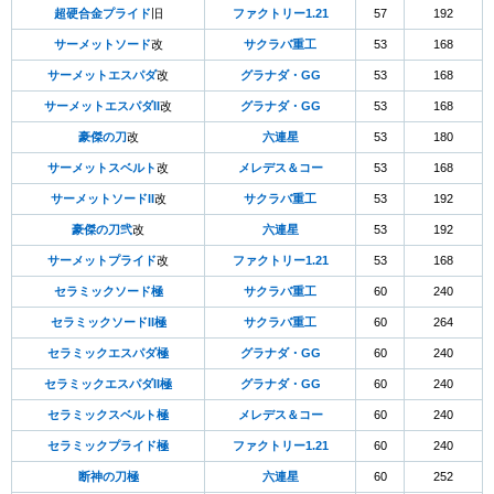
超硬合金プライド
旧
ファクトリー1.21
57
192
サーメットソード
改
サクラバ重工
53
168
サーメットエスパダ
改
グラナダ・GG
53
168
サーメットエスパダII
改
グラナダ・GG
53
168
豪傑の刀
改
六連星
53
180
サーメットスベルト
改
メレデス＆コー
53
168
サーメットソードII
改
サクラバ重工
53
192
豪傑の刀弐
改
六連星
53
192
サーメットプライド
改
ファクトリー1.21
53
168
セラミックソード極
サクラバ重工
60
240
セラミックソードII極
サクラバ重工
60
264
セラミックエスパダ極
グラナダ・GG
60
240
セラミックエスパダII極
グラナダ・GG
60
240
セラミックスベルト極
メレデス＆コー
60
240
セラミックプライド極
ファクトリー1.21
60
240
断神の刀極
六連星
60
252