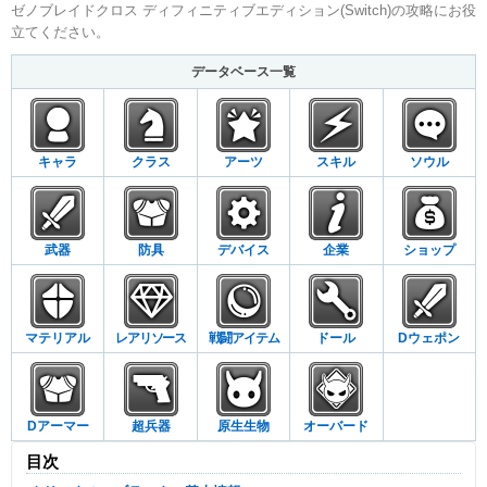
ゼノブレイドクロス ディフィニティブエディション(Switch)の攻略にお役
立てください。
データベース一覧
キャラ
クラス
アーツ
スキル
ソウル
武器
防具
デバイス
企業
ショップ
マテリアル
レアリソース
戦闘アイテム
ドール
Dウェポン
Dアーマー
超兵器
原生生物
オーバード
目次