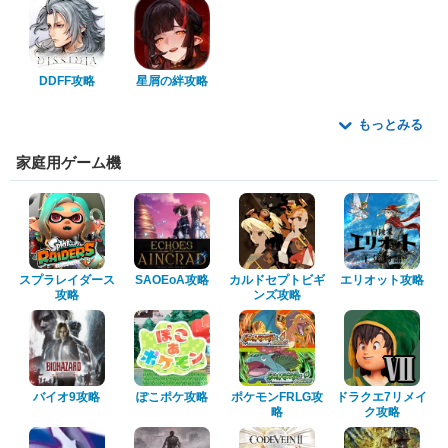
DDFF攻略
星屑の絆攻略
もっとみる
家庭用ゲーム機
スプラレイダース
SAOEoA攻略
カルドセプトビギ
エリオット攻略
攻略
ンズ攻略
バイオ9攻略
ぽこポケ攻略
ポケモンFRLG攻
ドラクエ7リメイ
略
ク攻略