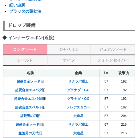
細い虫脚
ブラッタの薬効油
ドロップ装備
インナーウェポン(近接)
ロングソード
ジャベリン
デュアルソード
シールド
ナイフ
フォトンセイバー
名前
企業
Lv.
攻撃力
超硬合金ソード
旧
サクラバ重工
57
192
超硬合金エスパダ
旧
グラナダ・GG
57
192
超硬合金エスパダII
旧
グラナダ・GG
57
192
超硬合金スベルト
旧
メレデス＆コー
57
192
益荒男の刀
旧
六連星
57
204
超硬合金ソードII
旧
サクラバ重工
57
216
益荒男の刀弐
旧
六連星
57
216