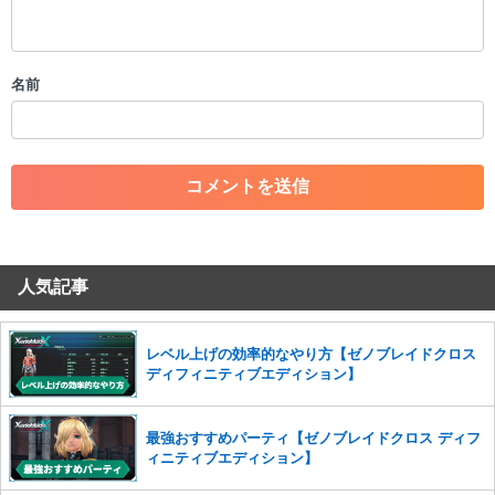
・スパムなど、記事内容と関係のない投稿
・誰かになりすます行為
・個人情報の投稿や、他者のプライバシーを侵害する投稿
名前
・一度削除された投稿を再び投稿すること
・外部サイトへの誘導や宣伝
・アカウントの売買など金銭が絡む内容の投稿
・各ゲームのネタバレを含む内容の投稿
・その他、管理者が不適切と判断した投稿
コメントの削除につきましては下記フォームより申請をいた
だけますでしょうか。
人気記事
コメントの削除を申請する
※投稿内容を確認後、順次対応さ
せていただきます。ご了承ください。
※一度削除したコメントは復元ができませんのでご注意くだ
レベル上げの効率的なやり方【ゼノブレイドクロス
さい。
ディフィニティブエディション】
また、過度な利用規約の違反や、弊社に損害の及ぶ内容の書き込みがあ
った場合は、法的措置をとらせていただく場合もございますので、あら
最強おすすめパーティ【ゼノブレイドクロス ディフ
かじめご理解くださいませ。
ィニティブエディション】