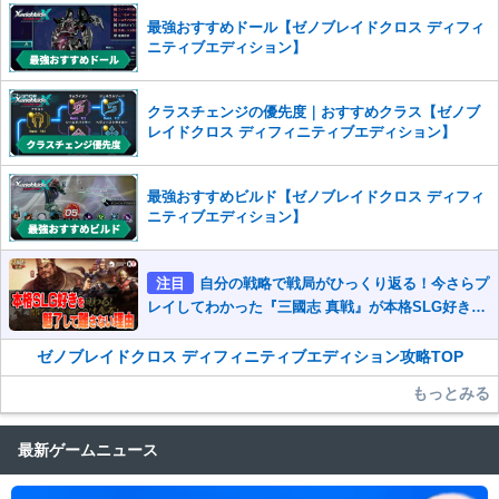
最強おすすめドール【ゼノブレイドクロス ディフィ
ニティブエディション】
クラスチェンジの優先度｜おすすめクラス【ゼノブ
レイドクロス ディフィニティブエディション】
最強おすすめビルド【ゼノブレイドクロス ディフィ
ニティブエディション】
注目
自分の戦略で戦局がひっくり返る！今さらプ
レイしてわかった『三國志 真戦』が本格SLG好きを
魅了して離さないワケ
ゼノブレイドクロス ディフィニティブエディション攻略TOP
もっとみる
最新ゲームニュース