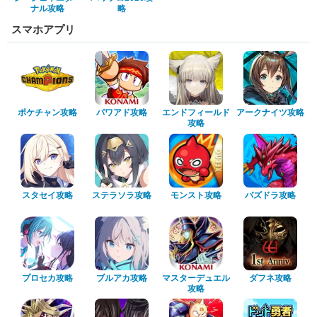
ナル攻略
略
スマホアプリ
ポケチャン攻略
パワアド攻略
エンドフィールド
アークナイツ攻略
攻略
スタセイ攻略
ステラソラ攻略
モンスト攻略
パズドラ攻略
プロセカ攻略
ブルアカ攻略
マスターデュエル
ダフネ攻略
攻略