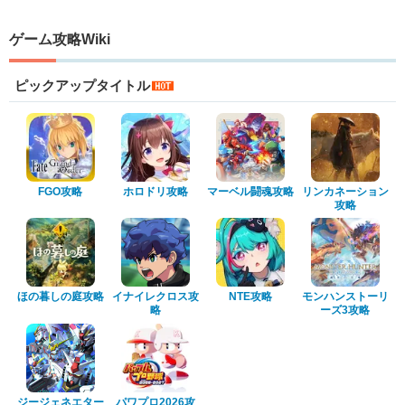
ゲーム攻略Wiki
ピックアップタイトル
FGO攻略
ホロドリ攻略
マーベル闘魂攻略
リンカネーション
攻略
ほの暮しの庭攻略
イナイレクロス攻
NTE攻略
モンハンストーリ
略
ーズ3攻略
ジージェネエター
パワプロ2026攻