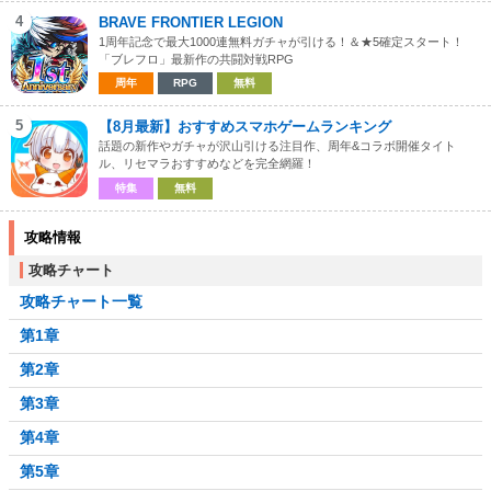
4
BRAVE FRONTIER LEGION
1周年記念で最大1000連無料ガチャが引ける！＆★5確定スタート！
「ブレフロ」最新作の共闘対戦RPG
周年
RPG
無料
5
【8月最新】おすすめスマホゲームランキング
話題の新作やガチャが沢山引ける注目作、周年&コラボ開催タイト
ル、リセマラおすすめなどを完全網羅！
特集
無料
攻略情報
攻略チャート
攻略チャート一覧
第1章
第2章
第3章
第4章
第5章