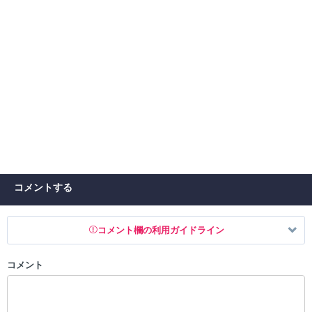
コメントする
コメント欄の利用ガイドライン
コメント
以下の書き込みを禁止とし、場合によってはコメント削除や書き込み制
限を行う可能性がございます。 あらかじめご了承ください。
・公序良俗に反する投稿