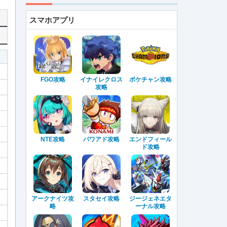
スマホアプリ
FGO攻略
イナイレクロス
ポケチャン攻略
攻略
NTE攻略
パワアド攻略
エンドフィール
ド攻略
アークナイツ攻
スタセイ攻略
ジージェネエタ
略
ーナル攻略