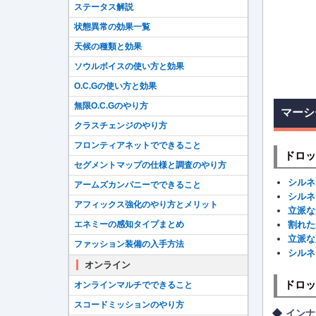
ステータス解説
状態異常の効果一覧
天候の種類と効果
ソウルボイスの使い方と効果
O.C.Gの使い方と効果
無限O.C.Gのやり方
マーシ
クラスチェンジのやり方
フロンティアネットでできること
ドロッ
セグメントマップの仕様と調査のやり方
シルネ
アームズカンパニーでできること
シルネ
アフィックス強化のやり方とメリット
立派な
エネミーの感知タイプまとめ
割れた
立派な
ファッション装備の入手方法
シルネ
オンライン
ドロッ
オンラインマルチでできること
スコードミッションのやり方
インナ