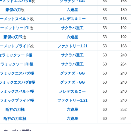
ーメットエスパダII
改
グラナダ・GG
53
168
豪傑の刀
改
六連星
53
180
ーメットスベルト
改
メレデス＆コー
53
168
ーメットソードII
改
サクラバ重工
53
192
豪傑の刀弐
改
六連星
53
192
ーメットプライド
改
ファクトリー1.21
53
168
セラミックソード極
サクラバ重工
60
240
ラミックソードII極
サクラバ重工
60
264
ラミックエスパダ極
グラナダ・GG
60
240
ラミックエスパダII極
グラナダ・GG
60
240
ラミックスベルト極
メレデス＆コー
60
240
ラミックプライド極
ファクトリー1.21
60
240
断神の刀極
六連星
60
252
断神の刀弐極
六連星
60
264