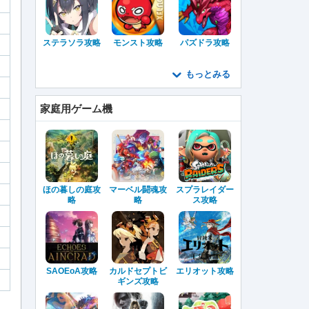
ステラソラ攻略
モンスト攻略
パズドラ攻略
もっとみる
家庭用ゲーム機
ほの暮しの庭攻
マーベル闘魂攻
スプラレイダー
略
略
ス攻略
SAOEoA攻略
カルドセプトビ
エリオット攻略
ギンズ攻略