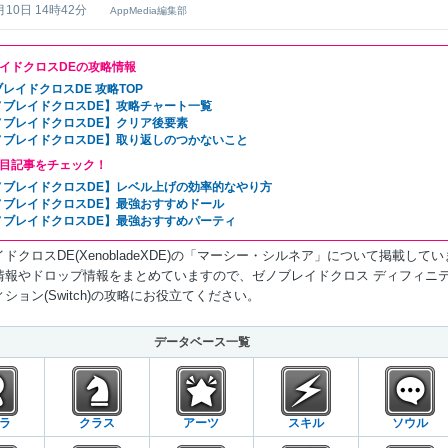
月10日 14時42分
AppMedia編集部
イドクロスDEの攻略情報
レイドクロスDE 攻略TOP
ノブレイドクロスDE】攻略チャート一覧
ノブレイドクロスDE】クリア後要素
ノブレイドクロスDE】取り返しのつかないこと
目記事をチェック！
ノブレイドクロスDE】レベル上げの効率的なやり方
ノブレイドクロスDE】最強おすすめドール
ノブレイドクロスDE】最強おすすめパーティ
ドクロスDE(XenobladeXDE)の「マーシー・シルネア」について掲載してい
情報やドロップ情報をまとめていますので、ゼノブレイドクロス ディフィニ
ション(Switch)の攻略にお役立てください。
データベース一覧
ラ
クラス
アーツ
スキル
ソウル