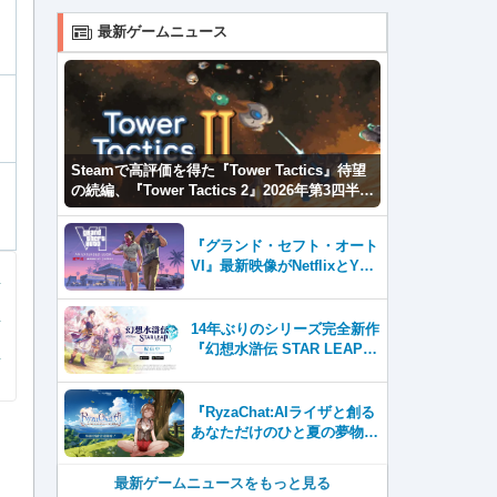
最新ゲームニュース
Steamで高評価を得た『Tower Tactics』待望
の続編、『Tower Tactics 2』2026年第3四半期
に早期アクセス開始
『グランド・セフト・オート
VI』最新映像がNetflixとYou
Tubeに8月27日登場！
14年ぶりのシリーズ完全新作
『幻想水滸伝 STAR LEAP』
が本日から配信開始！
『RyzaChat:AIライザと創る
あなただけのひと夏の夢物
語』レビュー。会話を中心に
自由な冒険を進めていくシス
最新ゲームニュースをもっと見る
テムはこれまでにない新鮮な