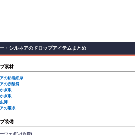
ー・シルネアのドロップアイテムまとめ
プ素材
アの粘着細糸
アの赤酸袋
かぎ爪
かぎ爪
虫脚
アの繭糸
プ装備
ーウェポン(近接)