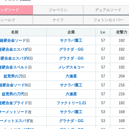
ロングソード
ジャベリン
デュアルソード
シールド
ナイフ
フォトンセイバー
名前
企業
Lv.
攻撃力
超硬合金ソード
旧
サクラバ重工
57
192
超硬合金エスパダ
旧
グラナダ・GG
57
192
硬合金エスパダII
旧
グラナダ・GG
57
192
超硬合金スベルト
旧
メレデス＆コー
57
192
益荒男の刀
旧
六連星
57
204
超硬合金ソードII
旧
サクラバ重工
57
216
益荒男の刀弐
旧
六連星
57
216
超硬合金プライド
旧
ファクトリー1.21
57
192
サーメットソード
改
サクラバ重工
53
168
ーメットエスパダ
改
グラナダ・GG
53
168