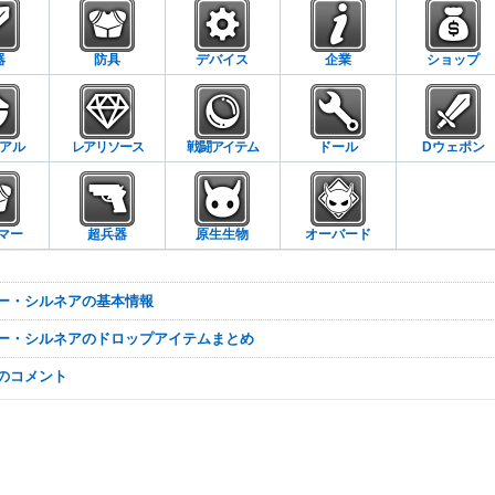
器
防具
デバイス
企業
ショップ
アル
レアリソース
戦闘アイテム
ドール
Dウェポン
マー
超兵器
原生生物
オーバード
シー・シルネアの基本情報
シー・シルネアのドロップアイテムまとめ
なのコメント