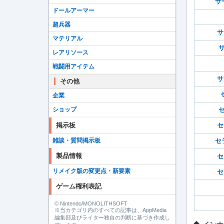
サ
ドールアーマー
超兵器
サ
マテリアル
サ
レアリソース
戦闘用アイテム
サ
その他
企業
ショップ
セ
掲示板
セ
雑談・質問掲示板
セ
製品情報
セ
リメイク版の変更点・新要素
セ
ゲーム権利表記
© Nintendo/MONOLITHSOFT
※当カテゴリ内のすべての記事は、AppMedia
編集部及びライター独自の判断に基づき作成し