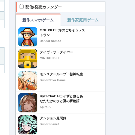
配信/発売カレンダー
新作スマホゲーム
新作家庭用ゲーム
ONE PIECE 海のごちそうレス
トラン
Bandai Namco
デイヴ・ザ・ダイバー
MINTROCKET
モンスターループ：獣神転生
SuperNova Game
RyzaChat:AIライザと創るあ
なただけのひと夏の夢物語
SpiralAI
ダンジョン見聞録
Super Planet