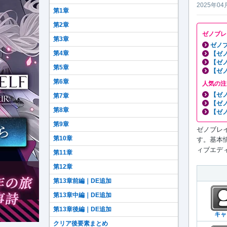
2025年04
第1章
第2章
ゼノブレ
第3章
ゼノブ
第4章
【ゼ
【ゼ
第5章
【ゼ
第6章
人気の注
【ゼ
第7章
【ゼ
第8章
【ゼ
第9章
ゼノブレイ
第10章
す。基本
ィブエディ
第11章
第12章
第13章前編｜DE追加
第13章中編｜DE追加
第13章後編｜DE追加
キャ
クリア後要素まとめ