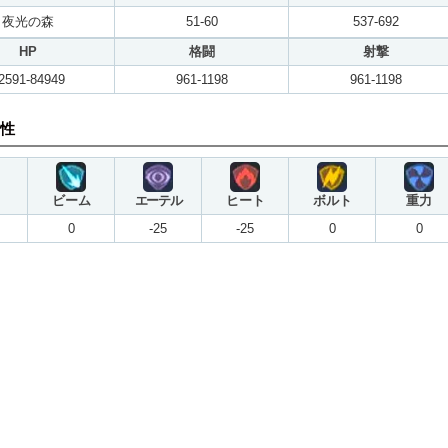
夜光の森
51-60
537-692
HP
格闘
射撃
2591-84949
961-1198
961-1198
性
ビーム
エーテル
ヒート
ボルト
重力
0
-25
-25
0
0