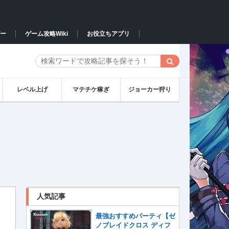
ー
ゲーム攻略Wiki
お役立ちアプリ
レベル上げ
マテチケ稼ぎ
ジョーカー狩り
人気記事
最強おすすめパーティ【ゼ
ノブレイドクロス ディフ