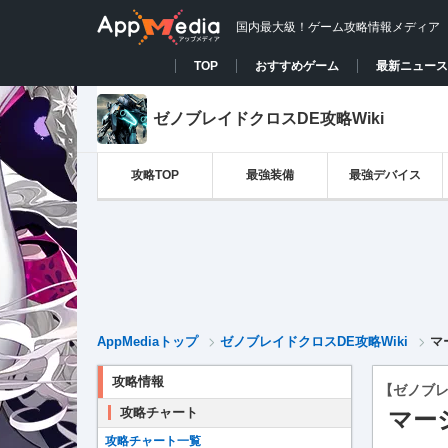
国内最大級！ゲーム攻略情報メディア
TOP
おすすめゲーム
最新ニュース
ゼノブレイドクロスDE攻略Wiki
攻略TOP
最強装備
最強デバイス
AppMediaトップ
ゼノブレイドクロスDE攻略Wiki
マ
攻略情報
【ゼノブレ
攻略チャート
マー
攻略チャート一覧