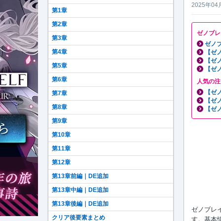
2025年04
第1章
第2章
ゼノブレ
第3章
ゼノブ
第4章
【ゼ
【ゼ
第5章
【ゼ
第6章
人気の注
【ゼ
第7章
【ゼ
第8章
【ゼ
第9章
第10章
第11章
第12章
第13章前編｜DE追加
第13章中編｜DE追加
第13章後編｜DE追加
ゼノブレイ
クリア後要素まとめ
す。基本