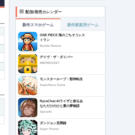
配信/発売カレンダー
新作スマホゲーム
新作家庭用ゲーム
ONE PIECE 海のごちそうレス
トラン
Bandai Namco
デイヴ・ザ・ダイバー
MINTROCKET
モンスターループ：獣神転生
SuperNova Game
RyzaChat:AIライザと創るあ
なただけのひと夏の夢物語
SpiralAI
ダンジョン見聞録
Super Planet