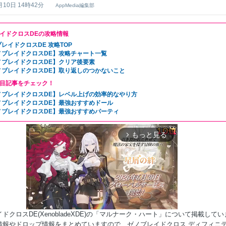
月10日 14時42分
AppMedia編集部
イドクロスDEの攻略情報
レイドクロスDE 攻略TOP
ノブレイドクロスDE】攻略チャート一覧
ノブレイドクロスDE】クリア後要素
ノブレイドクロスDE】取り返しのつかないこと
目記事をチェック！
ノブレイドクロスDE】レベル上げの効率的なやり方
ノブレイドクロスDE】最強おすすめドール
ノブレイドクロスDE】最強おすすめパーティ
もっと見る
arrow_forward_ios
ドクロスDE(XenobladeXDE)の「マルナーク・ハート」について掲載してい
情報やドロップ情報をまとめていますので、ゼノブレイドクロス ディフィニ