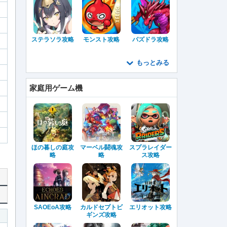
ステラソラ攻略
モンスト攻略
パズドラ攻略
もっとみる
家庭用ゲーム機
ほの暮しの庭攻
マーベル闘魂攻
スプラレイダー
略
略
ス攻略
SAOEoA攻略
カルドセプトビ
エリオット攻略
ギンズ攻略