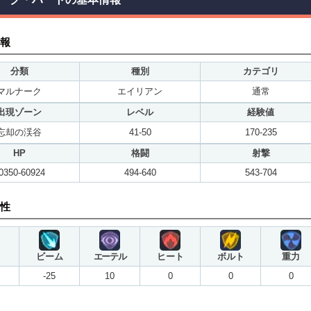
報
分類
種別
カテゴリ
マルナーク
エイリアン
通常
出現ゾーン
レベル
経験値
忘却の渓谷
41-50
170-235
HP
格闘
射撃
0350-60924
494-640
543-704
性
ビーム
エーテル
ヒート
ボルト
重力
-25
10
0
0
0