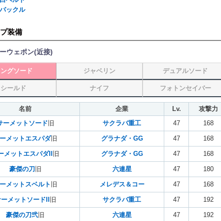
バックル
プ装備
ーウェポン(近接)
ロングソード
ジャベリン
デュアルソード
シールド
ナイフ
フォトンセイバー
名前
企業
Lv.
攻撃力
サーメットソード
旧
サクラバ重工
47
168
ーメットエスパダ
旧
グラナダ・GG
47
168
ーメットエスパダII
旧
グラナダ・GG
47
168
豪傑の刀
旧
六連星
47
180
ーメットスベルト
旧
メレデス＆コー
47
168
ーメットソードII
旧
サクラバ重工
47
192
豪傑の刀弐
旧
六連星
47
192