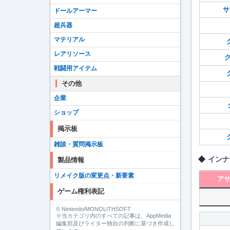
サ
ドールアーマー
超兵器
マテリアル
レアリソース
ク
戦闘用アイテム
その他
企業
ショップ
掲示板
雑談・質問掲示板
インナ
製品情報
リメイク版の変更点・新要素
ア
ゲーム権利表記
© Nintendo/MONOLITHSOFT
※当カテゴリ内のすべての記事は、AppMedia
編集部及びライター独自の判断に基づき作成し