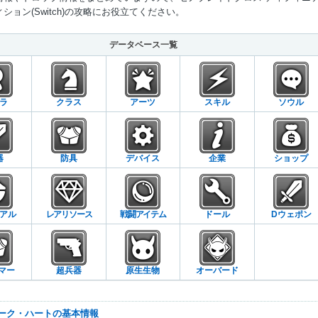
ション(Switch)の攻略にお役立てください。
Mute
データベース一覧
ラ
クラス
アーツ
スキル
ソウル
器
防具
デバイス
企業
ショップ
アル
レアリソース
戦闘アイテム
ドール
Dウェポン
マー
超兵器
原生生物
オーバード
ナーク・ハートの基本情報