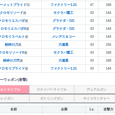
ーメットプライド
旧
ファクトリー1.21
47
168
クロモリソード
改
サクラバ重工
43
144
クロモリエスパダ
改
グラナダ・GG
43
144
ロモリエスパダII
改
グラナダ・GG
43
144
クロモリスベルト
改
メレデス＆コー
43
144
粉砕の刀
改
六連星
43
156
クロモリソードII
改
サクラバ重工
43
168
粉砕の刀弐
改
六連星
43
168
クロモリプライド
改
ファクトリー1.21
43
144
ーウェポン(射撃)
サルトライフル
スナイパーライフル
デュアルガン
レイガン
ガトリングガン
サイコランチャー
名前
企業
Lv.
攻撃力