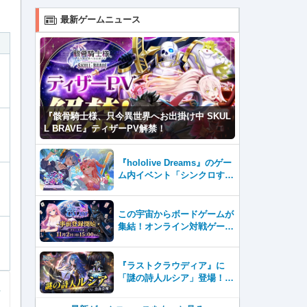
最新ゲームニュース
『骸骨騎士様、只今異世界へお出掛け中 SKUL
L BRAVE』ティザーPV解禁！
『hololive Dreams』のゲー
ム内イベント「シンクロする
夏のスパークル」を8月7日よ
り開催！
この宇宙からボードゲームが
集結！オンライン対戦ゲーム
『GALAST（ギャラスト）』
8月7日(金)より事前登録開
始！
『ラストクラウディア』に
「謎の詩人ルシア」登場！イ
ベント「復興と護り手たちの
狂騒曲」も開催中!!