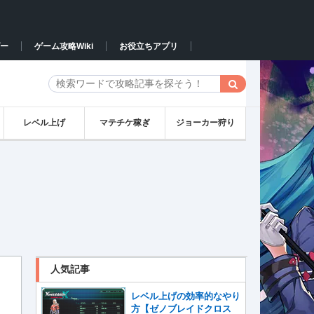
ー
ゲーム攻略Wiki
お役立ちアプリ
レベル上げ
マテチケ稼ぎ
ジョーカー狩り
人気記事
レベル上げの効率的なやり
方【ゼノブレイドクロス