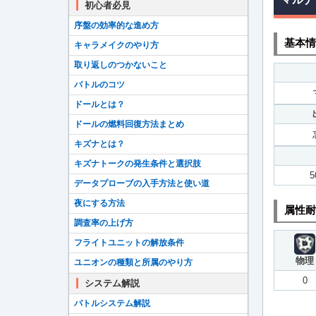
初心者必見
序盤の効率的な進め方
基本情
キャラメイクのやり方
取り返しのつかないこと
バトルのコツ
ドールとは？
ドールの燃料回復方法まとめ
キズナとは？
キズナトークの発生条件と選択肢
5
データプローブの入手方法と使い道
夜にする方法
属性耐
調査率の上げ方
フライトユニットの解放条件
物理
ユニオンの種類と所属のやり方
0
システム解説
バトルシステム解説