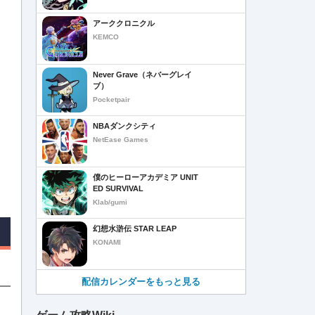
アーククロニクル
KEMCO
Never Grave（ネバーグレイ
ブ）
Pocketpair
NBAダンクシティ
NetEase Games
僕のヒーローアカデミア UNIT
ED SURVIVAL
Klab/gumi
幻想水滸伝 STAR LEAP
KONAMI
配信カレンダーをもっと見る