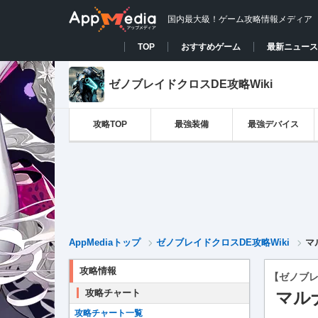
国内最大級！ゲーム攻略情報メディア
TOP
おすすめゲーム
最新ニュース
ゼノブレイドクロスDE攻略Wiki
攻略TOP
最強装備
最強デバイス
AppMediaトップ
ゼノブレイドクロスDE攻略Wiki
マ
攻略情報
【ゼノブレ
攻略チャート
マル
攻略チャート一覧