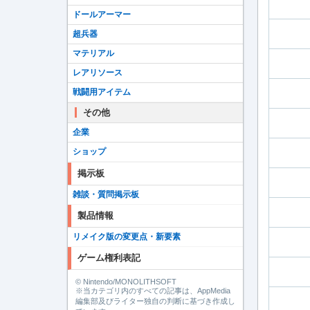
ドールアーマー
超兵器
マテリアル
レアリソース
戦闘用アイテム
その他
企業
ショップ
掲示板
雑談・質問掲示板
製品情報
リメイク版の変更点・新要素
ゲーム権利表記
© Nintendo/MONOLITHSOFT
※当カテゴリ内のすべての記事は、AppMedia
編集部及びライター独自の判断に基づき作成し