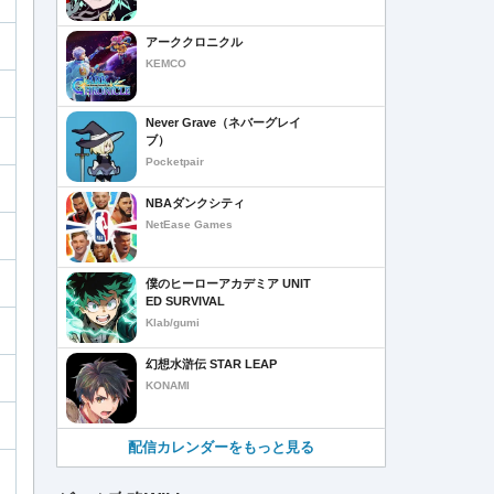
アーククロニクル
KEMCO
Never Grave（ネバーグレイ
ブ）
Pocketpair
NBAダンクシティ
NetEase Games
僕のヒーローアカデミア UNIT
ED SURVIVAL
Klab/gumi
幻想水滸伝 STAR LEAP
KONAMI
配信カレンダーをもっと見る