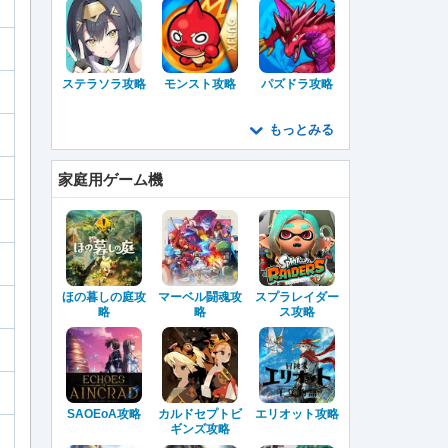
ステラソラ攻略
モンスト攻略
パズドラ攻略
もっとみる
家庭用ゲーム機
ほの暮しの庭攻
マーベル闘魂攻
スプラレイダー
略
略
ス攻略
SAOEoA攻略
カルドセプトビ
エリオット攻略
ギンズ攻略