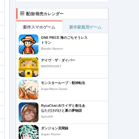
配信/発売カレンダー
新作スマホゲーム
新作家庭用ゲーム
ONE PIECE 海のごちそうレス
トラン
Bandai Namco
デイヴ・ザ・ダイバー
MINTROCKET
モンスターループ：獣神転生
SuperNova Game
RyzaChat:AIライザと創るあ
なただけのひと夏の夢物語
SpiralAI
ダンジョン見聞録
Super Planet