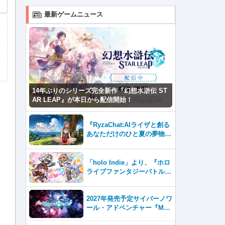
最新ゲームニュース
14年ぶりのシリーズ完全新作『幻想水滸伝 ST
AR LEAP』が本日から配信開始！
『RyzaChat:AIライザと創る
あなただけのひと夏の夢物
語』レビュー。会話を中心に
自由な冒険を進めていくシス
テムはこれまでにない新鮮な
「holo Indie」より、『ホロ
体験が楽しめる【先行プレイ
ライブファンタジーバトル』
レポート】
をNintendo Switch・Steam
で8月7日発売！
2027年発売予定サイバーノワ
ール・アドベンチャー『Moo
nHack（ムーンハック）』東