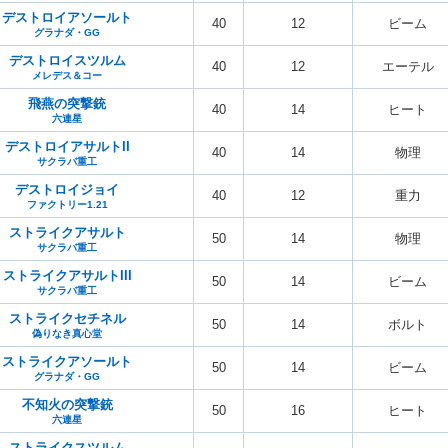
デストロイアソールト
40
12
ビーム
グラナダ・GG
デストロイスツルム
40
12
エーテル
メレデス＆コー
飛燕の突撃銃
40
14
ヒート
六連星
デストロイアサルトII
40
14
物理
サクラバ重工
デストロイジョイ
40
12
重力
ファクトリー1.21
ストライクアサルト
50
14
物理
サクラバ重工
ストライクアサルトIII
50
14
ビーム
サクラバ重工
ストライクセチネル
50
14
ボルト
偽りなき真心堂
ストライクアソールト
50
14
ビーム
グラナダ・GG
不知火の突撃銃
50
16
ヒート
六連星
ストライクスツルム