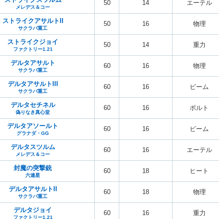
50
14
エーテル
メレデス＆コー
ストライクアサルトII
50
16
物理
サクラバ重工
ストライクジョイ
50
14
重力
ファクトリー1.21
デルタアサルト
60
16
物理
サクラバ重工
デルタアサルトIII
60
16
ビーム
サクラバ重工
デルタセチネル
60
16
ボルト
偽りなき真心堂
デルタアソールト
60
16
ビーム
グラナダ・GG
デルタスツルム
60
16
エーテル
メレデス＆コー
封魔の突撃銃
60
18
ヒート
六連星
デルタアサルトII
60
18
物理
サクラバ重工
デルタジョイ
60
16
重力
ファクトリー1.21