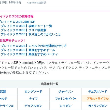
月10日 14時42分
AppMedia編集部
イドクロスDEの攻略情報
レイドクロスDE 攻略TOP
ノブレイドクロスDE】攻略チャート一覧
ノブレイドクロスDE】クリア後要素
ノブレイドクロスDE】取り返しのつかないこと
目記事をチェック！
ノブレイドクロスDE】レベル上げの効率的なやり方
ノブレイドクロスDE】最強おすすめドール
ノブレイドクロスDE】最強おすすめパーティ
ドクロスDE(XenobladeXDE)の「アサルトライフル一覧」です。インナーウ
ーツを一覧でまとめていますので、ゼノブレイドクロス ディフィニティブエ
Switch)の攻略にお役立てください。
武器種別一覧
武器
ロングソード
ジャベリン
デュアルソード
ールド
ナイフ
フォトンセイバー
アサルトライフル
パーライフル
デュアルガン
レイガン
ガトリングガン