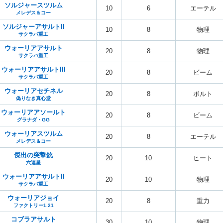
ソルジャースツルム
10
6
エーテル
メレデス＆コー
ソルジャーアサルトII
10
8
物理
サクラバ重工
ウォーリアアサルト
20
8
物理
サクラバ重工
ウォーリアアサルトIII
20
8
ビーム
サクラバ重工
ウォーリアセチネル
20
8
ボルト
偽りなき真心堂
ウォーリアアソールト
20
8
ビーム
グラナダ・GG
ウォーリアスツルム
20
8
エーテル
メレデス＆コー
傑出の突撃銃
20
10
ヒート
六連星
ウォーリアアサルトII
20
10
物理
サクラバ重工
ウォーリアジョイ
20
8
重力
ファクトリー1.21
コブラアサルト
30
10
物理