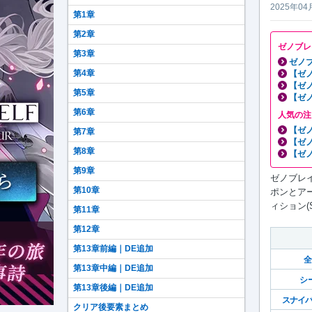
2025年04
第1章
第2章
ゼノブレ
第3章
ゼノブ
第4章
【ゼ
【ゼ
第5章
【ゼ
第6章
人気の注
【ゼ
第7章
【ゼ
第8章
【ゼ
第9章
ゼノブレイ
第10章
ポンとア
ィション(
第11章
第12章
第13章前編｜DE追加
全
第13章中編｜DE追加
シ
第13章後編｜DE追加
スナイ
クリア後要素まとめ