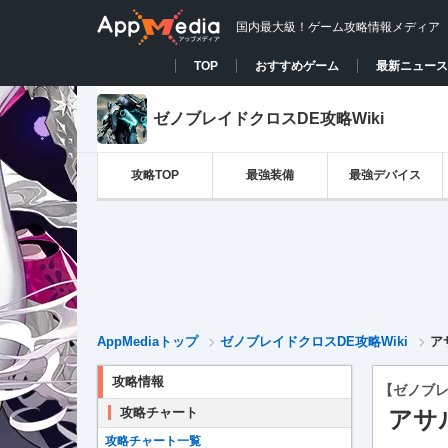
国内最大級！ゲーム攻略情報メディア
TOP
おすすめゲーム
最新ニュース
ゼノブレイドクロスDE攻略Wiki
攻略TOP
最強装備
最強デバイス
AppMediaトップ
ゼノブレイドクロスDE攻略Wiki
ア
攻略情報
【ゼノブレ
攻略チャート
アサ
攻略チャート一覧