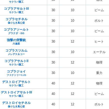
サクラバ重工
コブラアサルトIII
30
10
ビーム
サクラバ重工
コブラセチネル
30
10
ボルト
偽りなき真心堂
コブラアソールト
30
10
ビーム
グラナダ・GG
強撃の突撃銃
30
12
ヒート
六連星
コブラスツルム
30
10
エーテル
メレデス＆コー
コブラアサルトII
30
12
物理
サクラバ重工
コブラジョイ
30
10
重力
ファクトリー1.21
デストロイアサルト
40
12
物理
サクラバ重工
デストロイアサルトIII
40
12
ビーム
サクラバ重工
デストロイセチネル
40
12
ボルト
偽りなき真心堂