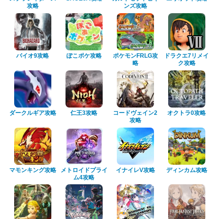
攻略
ンズ攻略
バイオ9攻略
ぽこポケ攻略
ポケモンFRLG攻
ドラクエ7リメイ
略
ク攻略
ダークルギア攻略
仁王3攻略
コードヴェイン2
オクトラ0攻略
攻略
マモンキング攻略
メトロイドプライ
イナイレV攻略
ディンカム攻略
ム4攻略