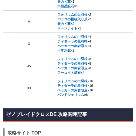
青カビ茸
×1
白彗星鉱石
×1
フォリウムの白羽根
×2
パラコの模様入り爪
×2
V
青カビ茸
×2
ドーンナイト
×1
フォリウムの白羽根
×4
ティダーラの星羽根
×4
X
ペッカーの赤岩頭皮
×4
千年氷鉱
×2
フォリウムの白羽根
×8
ティダーラの星羽根
×8
XV
ペッカーの赤岩頭皮
×8
フーコイト鉱石
×4
フォリウムの白羽根
×16
ティダーラの星羽根
×16
XX
ペッカーの赤岩頭皮
×16
バンドジェリウム
×8
ゼノブレイドクロスDE 攻略関連記事
攻略サイト TOP