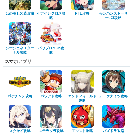
ほの暮しの庭攻略
イナイレクロス攻
NTE攻略
モンハンストーリ
略
ーズ3攻略
ジージェネエター
パワプロ2026攻
ナル攻略
略
スマホアプリ
ポケチャン攻略
パワアド攻略
エンドフィールド
アークナイツ攻略
攻略
スタセイ攻略
ステラソラ攻略
モンスト攻略
パズドラ攻略