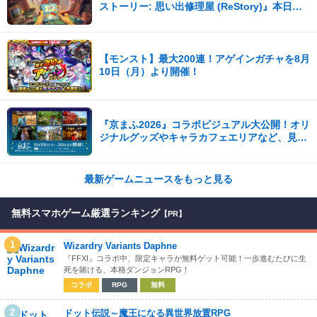
ストーリー: 思い出修理屋 (ReStory)』本日
Steamで配信開始
【モンスト】最大200連！アゲインガチャを8月
10日（月）より開催！
『京まふ2026』コラボビジュアル大公開！オリ
ジナルグッズやキャラカフェエリアなど、見ど
ころ満載！！
最新ゲームニュースをもっと見る
無料スマホゲーム厳選ランキング
【PR】
1
Wizardry Variants Daphne
『FFXI』コラボ中、限定キャラが無料ゲット可能！一歩進むたびに生
死を賭ける、本格ダンジョンRPG！
コラボ
RPG
無料
2
ドット伝説～魔王になる異世界放置RPG