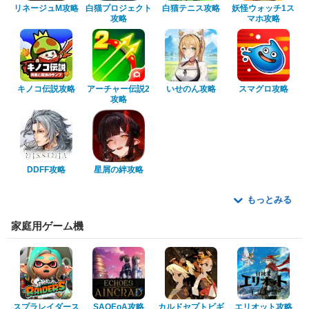
リネージュM攻略
白猫プロジェクト
白猫テニス攻略
妖怪ウォッチ1ス
攻略
マホ攻略
キノコ伝説攻略
アーチャー伝説2
いせのん攻略
スマグロ攻略
攻略
DDFF攻略
星屑の絆攻略
もっとみる
家庭用ゲーム機
スプラレイダース
SAOEoA攻略
カルドセプトビギ
エリオット攻略