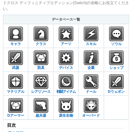
ドクロス ディフィニティブエディション(Switch)の攻略にお役立てくださ
い。
データベース一覧
キャラ
クラス
アーツ
スキル
ソウル
武器
防具
デバイス
企業
ショップ
マテリアル
レアリソース
戦闘アイテム
ドール
Dウェポン
Dアーマー
超兵器
原生生物
オーバード
目次