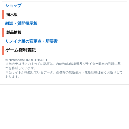
ショップ
掲示板
雑談・質問掲示板
製品情報
リメイク版の変更点・新要素
ゲーム権利表記
© Nintendo/MONOLITHSOFT
※当カテゴリ内のすべての記事は、AppMedia編集部及びライター独自の判断に基
づき作成しています。
※当サイトが掲載しているデータ、画像等の無断使用・無断転載は固くお断りして
おります。