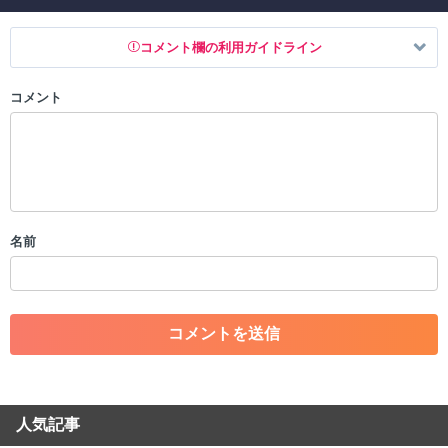
コメント欄の利用ガイドライン
コメント
以下の書き込みを禁止とし、場合によってはコメント削除や書き込み制
限を行う可能性がございます。 あらかじめご了承ください。
・公序良俗に反する投稿
・スパムなど、記事内容と関係のない投稿
・誰かになりすます行為
・個人情報の投稿や、他者のプライバシーを侵害する投稿
名前
・一度削除された投稿を再び投稿すること
・外部サイトへの誘導や宣伝
・アカウントの売買など金銭が絡む内容の投稿
・各ゲームのネタバレを含む内容の投稿
・その他、管理者が不適切と判断した投稿
コメントの削除につきましては下記フォームより申請をいた
だけますでしょうか。
人気記事
コメントの削除を申請する
※投稿内容を確認後、順次対応さ