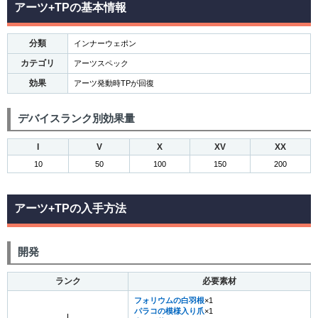
アーツ+TPの基本情報
分類
インナーウェポン
カテゴリ
アーツスペック
効果
アーツ発動時TPが回復
デバイスランク別効果量
I
V
X
XV
XX
10
50
100
150
200
アーツ+TPの入手方法
開発
ランク
必要素材
フォリウムの白羽根
×1
パラコの模様入り爪
×1
I