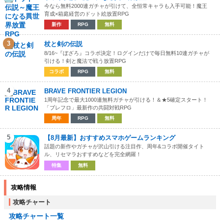
今なら無料2000連ガチャが引けて、全恒常キャラも入手可能！魔王
育成×箱庭経営のドット絵放置RPG
新作
RPG
無料
3
杖と剣の伝説
8/16~『ぼざろ』コラボ決定！ログインだけで毎日無料10連ガチャが
引ける！剣と魔法で戦う放置RPG
コラボ
RPG
無料
4
BRAVE FRONTIER LEGION
1周年記念で最大1000連無料ガチャが引ける！＆★5確定スタート！
「ブレフロ」最新作の共闘対戦RPG
周年
RPG
無料
5
【8月最新】おすすめスマホゲームランキング
話題の新作やガチャが沢山引ける注目作、周年&コラボ開催タイト
ル、リセマラおすすめなどを完全網羅！
特集
無料
攻略情報
攻略チャート
攻略チャート一覧