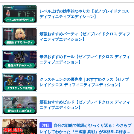
せていただきます。ご了承ください。
※一度削除したコメントは復元ができませんのでご注意くだ
レベル上げの効率的なやり方【ゼノブレイドクロス
さい。
ディフィニティブエディション】
また、過度な利用規約の違反や、弊社に損害の及ぶ内容の書き込みがあ
った場合は、法的措置をとらせていただく場合もございますので、あら
最強おすすめパーティ【ゼノブレイドクロス ディフ
かじめご理解くださいませ。
ィニティブエディション】
最強おすすめドール【ゼノブレイドクロス ディフィ
ニティブエディション】
クラスチェンジの優先度｜おすすめクラス【ゼノブ
レイドクロス ディフィニティブエディション】
最強おすすめビルド【ゼノブレイドクロス ディフィ
ニティブエディション】
注目
自分の戦略で戦局がひっくり返る！今さらプ
レイしてわかった『三國志 真戦』が本格SLG好きを