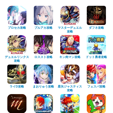
プロセカ攻略
ブルアカ攻略
マスターデュエル
ダフネ攻略
攻略
デュエルリンクス
ロススト攻略
キン肉マン攻略
ドット勇者攻略
攻略
ライD攻略
まおりゅう攻略
星矢ジャスティス
フェスバ攻略
攻略