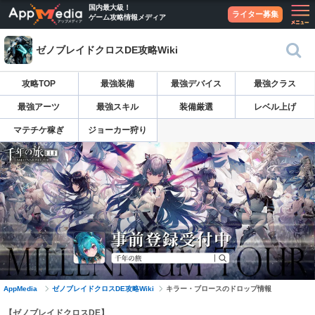
国内最大級！
ライター募集
ゲーム攻略情報メディア
ゼノブレイドクロスDE攻略Wiki
攻略TOP
最強装備
最強デバイス
最強クラス
最強アーツ
最強スキル
装備厳選
レベル上げ
マテチケ稼ぎ
ジョーカー狩り
AppMedia
ゼノブレイドクロスDE攻略Wiki
キラー・ブロースのドロップ情報
【ゼノブレイドクロスDE】