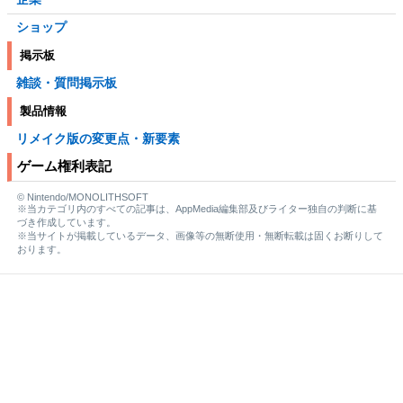
ショップ
掲示板
雑談・質問掲示板
製品情報
リメイク版の変更点・新要素
ゲーム権利表記
© Nintendo/MONOLITHSOFT
※当カテゴリ内のすべての記事は、AppMedia編集部及びライター独自の判断に基
づき作成しています。
※当サイトが掲載しているデータ、画像等の無断使用・無断転載は固くお断りして
おります。