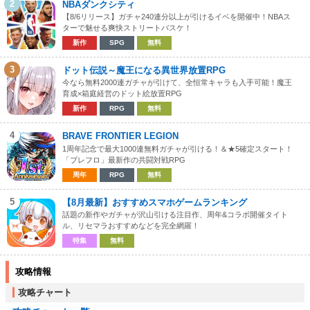
2
NBAダンクシティ
【8/6リリース】ガチャ240連分以上が引けるイベを開催中！NBAス
ターで魅せる爽快ストリートバスケ！
新作
SPG
無料
3
ドット伝説～魔王になる異世界放置RPG
今なら無料2000連ガチャが引けて、全恒常キャラも入手可能！魔王
育成×箱庭経営のドット絵放置RPG
新作
RPG
無料
4
BRAVE FRONTIER LEGION
1周年記念で最大1000連無料ガチャが引ける！＆★5確定スタート！
「ブレフロ」最新作の共闘対戦RPG
周年
RPG
無料
5
【8月最新】おすすめスマホゲームランキング
話題の新作やガチャが沢山引ける注目作、周年&コラボ開催タイト
ル、リセマラおすすめなどを完全網羅！
特集
無料
攻略情報
攻略チャート