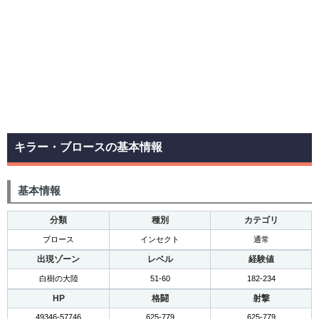
キラー・ブロースの基本情報
基本情報
分類
種別
カテゴリ
ブロース
インセクト
通常
出現ゾーン
レベル
経験値
白樹の大陸
51-60
182-234
HP
格闘
射撃
49346-57746
625-779
625-779