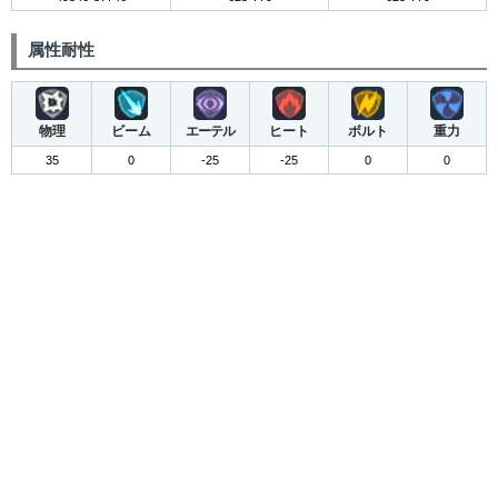
属性耐性
物理
ビーム
エーテル
ヒート
ボルト
重力
35
0
-25
-25
0
0