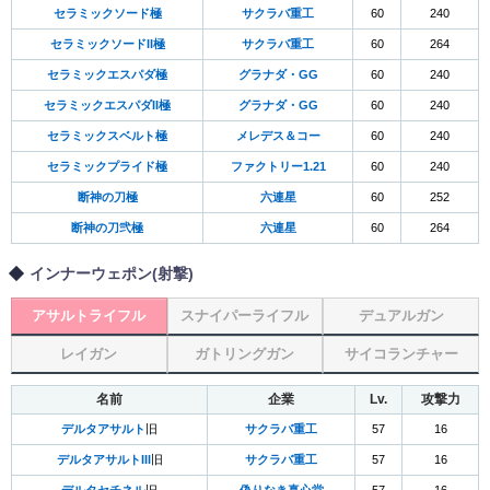
セラミックソード極
サクラバ重工
60
240
セラミックソードII極
サクラバ重工
60
264
セラミックエスパダ極
グラナダ・GG
60
240
セラミックエスパダII極
グラナダ・GG
60
240
セラミックスベルト極
メレデス＆コー
60
240
セラミックプライド極
ファクトリー1.21
60
240
断神の刀極
六連星
60
252
断神の刀弐極
六連星
60
264
インナーウェポン(射撃)
アサルトライフル
スナイパーライフル
デュアルガン
レイガン
ガトリングガン
サイコランチャー
名前
企業
Lv.
攻撃力
デルタアサルト
旧
サクラバ重工
57
16
デルタアサルトIII
旧
サクラバ重工
57
16