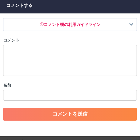
コメントする
コメント欄の利用ガイドライン
コメント
以下の書き込みを禁止とし、場合によってはコメント削除や書き込み制
限を行う可能性がございます。 あらかじめご了承ください。
・公序良俗に反する投稿
・スパムなど、記事内容と関係のない投稿
・誰かになりすます行為
・個人情報の投稿や、他者のプライバシーを侵害する投稿
名前
・一度削除された投稿を再び投稿すること
・外部サイトへの誘導や宣伝
・アカウントの売買など金銭が絡む内容の投稿
・各ゲームのネタバレを含む内容の投稿
・その他、管理者が不適切と判断した投稿
コメントの削除につきましては下記フォームより申請をいた
だけますでしょうか。