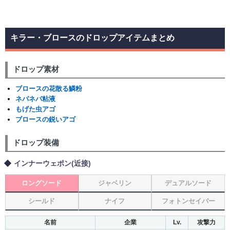
キラー・ブロースのドロップアイテムまとめ
ドロップ素材
ブロースの花散る鱗粉
ネバネバ粘液
もげた虫アゴ
ブロースの鋭いアゴ
ドロップ装備
インナーウェポン(近接)
ロングソード
ジャベリン
デュアルソード
シールド
ナイフ
フォトンセイバー
名前
企業
Lv.
攻撃力