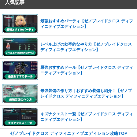
人気記事
コメントの削除を申請する
※投稿内容を確認後、順次対応さ
せていただきます。ご了承ください。
※一度削除したコメントは復元ができませんのでご注意くだ
最強おすすめパーティ【ゼノブレイドクロス ディフ
さい。
ィニティブエディション】
また、過度な利用規約の違反や、弊社に損害の及ぶ内容の書き込みがあ
った場合は、法的措置をとらせていただく場合もございますので、あら
レベル上げの効率的なやり方【ゼノブレイドクロス
かじめご理解くださいませ。
ディフィニティブエディション】
最強おすすめドール【ゼノブレイドクロス ディフィ
ニティブエディション】
最強装備の作り方｜おすすめ装備も紹介！【ゼノブ
レイドクロス ディフィニティブエディション】
キズナクエスト一覧【ゼノブレイドクロス ディフィ
ニティブエディション】
ゼノブレイドクロス ディフィニティブエディション攻略TOP