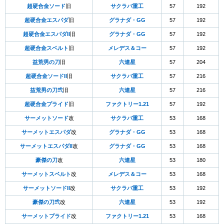
超硬合金ソード
旧
サクラバ重工
57
192
超硬合金エスパダ
旧
グラナダ・GG
57
192
超硬合金エスパダII
旧
グラナダ・GG
57
192
超硬合金スベルト
旧
メレデス＆コー
57
192
益荒男の刀
旧
六連星
57
204
超硬合金ソードII
旧
サクラバ重工
57
216
益荒男の刀弐
旧
六連星
57
216
超硬合金プライド
旧
ファクトリー1.21
57
192
サーメットソード
改
サクラバ重工
53
168
サーメットエスパダ
改
グラナダ・GG
53
168
サーメットエスパダII
改
グラナダ・GG
53
168
豪傑の刀
改
六連星
53
180
サーメットスベルト
改
メレデス＆コー
53
168
サーメットソードII
改
サクラバ重工
53
192
豪傑の刀弐
改
六連星
53
192
サーメットプライド
改
ファクトリー1.21
53
168