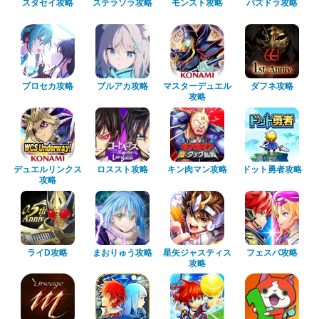
スタセイ攻略
ステラソラ攻略
モンスト攻略
パズドラ攻略
プロセカ攻略
ブルアカ攻略
マスターデュエル
ダフネ攻略
攻略
デュエルリンクス
ロススト攻略
キン肉マン攻略
ドット勇者攻略
攻略
ライD攻略
まおりゅう攻略
星矢ジャスティス
フェスバ攻略
攻略