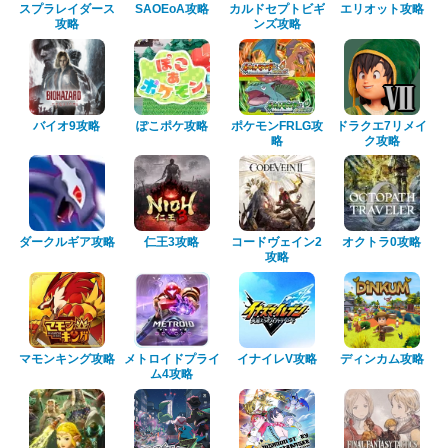
スプラレイダース
SAOEoA攻略
カルドセプトビギ
エリオット攻略
攻略
ンズ攻略
バイオ9攻略
ぽこポケ攻略
ポケモンFRLG攻
ドラクエ7リメイ
略
ク攻略
ダークルギア攻略
仁王3攻略
コードヴェイン2
オクトラ0攻略
攻略
マモンキング攻略
メトロイドプライ
イナイレV攻略
ディンカム攻略
ム4攻略