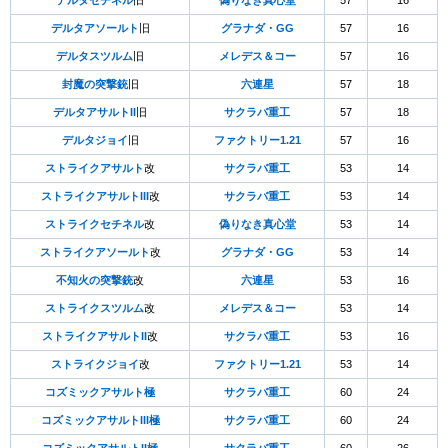
デルタセチネル
旧
偽りなき真心堂
57
16
デルタアソールト
旧
グラナダ・GG
57
16
デルタスツルム
旧
メレデス＆コー
57
16
封魔の突撃銃
旧
六連星
57
18
デルタアサルトII
旧
サクラバ重工
57
18
デルタジョイ
旧
ファクトリー1.21
57
16
ストライクアサルト
改
サクラバ重工
53
14
ストライクアサルトIII
改
サクラバ重工
53
14
ストライクセチネル
改
偽りなき真心堂
53
14
ストライクアソールト
改
グラナダ・GG
53
14
不知火の突撃銃
改
六連星
53
16
ストライクスツルム
改
メレデス＆コー
53
14
ストライクアサルトII
改
サクラバ重工
53
16
ストライクジョイ
改
ファクトリー1.21
53
14
コズミックアサルト極
サクラバ重工
60
24
コズミックアサルトIII極
サクラバ重工
60
24