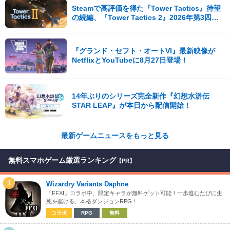
Steamで高評価を得た『Tower Tactics』待望
の続編、『Tower Tactics 2』2026年第3四半
期に早期アクセス開始
『グランド・セフト・オートVI』最新映像が
NetflixとYouTubeに8月27日登場！
14年ぶりのシリーズ完全新作『幻想水滸伝
STAR LEAP』が本日から配信開始！
最新ゲームニュースをもっと見る
無料スマホゲーム厳選ランキング
【PR】
1
Wizardry Variants Daphne
『FFXI』コラボ中、限定キャラが無料ゲット可能！一歩進むたびに生
死を賭ける、本格ダンジョンRPG！
コラボ
RPG
無料