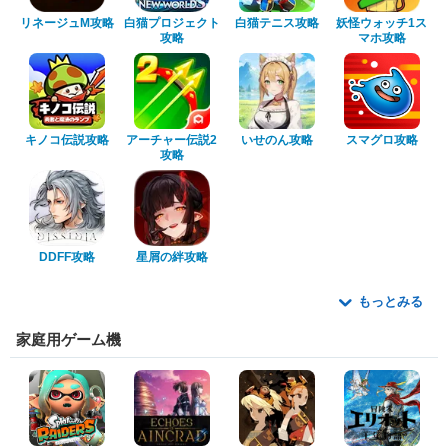
リネージュM攻略
白猫プロジェクト
白猫テニス攻略
妖怪ウォッチ1ス
攻略
マホ攻略
キノコ伝説攻略
アーチャー伝説2
いせのん攻略
スマグロ攻略
攻略
DDFF攻略
星屑の絆攻略
もっとみる
家庭用ゲーム機