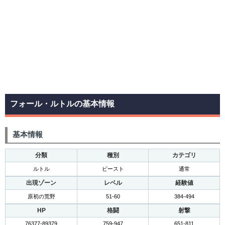
フォール・ルトルの基本情報
基本情報
分類
種別
カテゴリ
ルトル
ビースト
通常
出現ゾーン
レベル
経験値
原初の荒野
51-60
384-494
HP
格闘
射撃
76377-89379
759-947
651-811