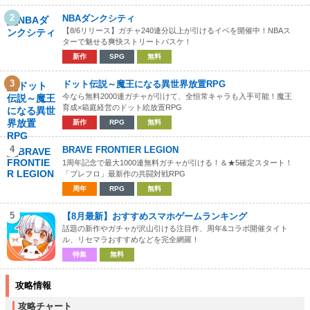
2
NBAダンクシティ
【8/6リリース】ガチャ240連分以上が引けるイベを開催中！NBAス
ターで魅せる爽快ストリートバスケ！
新作
SPG
無料
3
ドット伝説～魔王になる異世界放置RPG
今なら無料2000連ガチャが引けて、全恒常キャラも入手可能！魔王
育成×箱庭経営のドット絵放置RPG
新作
RPG
無料
4
BRAVE FRONTIER LEGION
1周年記念で最大1000連無料ガチャが引ける！＆★5確定スタート！
「ブレフロ」最新作の共闘対戦RPG
周年
RPG
無料
5
【8月最新】おすすめスマホゲームランキング
話題の新作やガチャが沢山引ける注目作、周年&コラボ開催タイト
ル、リセマラおすすめなどを完全網羅！
特集
無料
攻略情報
攻略チャート