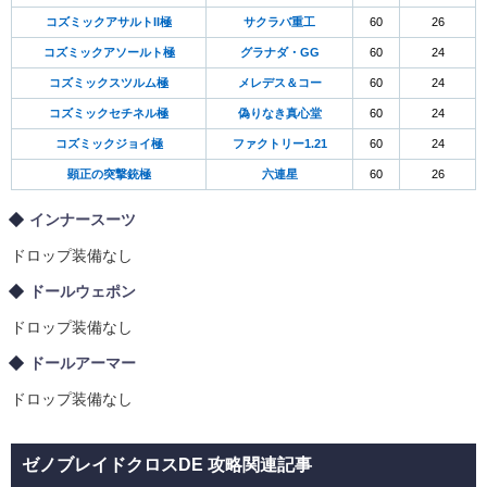
コズミックアサルトII極
サクラバ重工
60
26
コズミックアソールト極
グラナダ・GG
60
24
コズミックスツルム極
メレデス＆コー
60
24
コズミックセチネル極
偽りなき真心堂
60
24
コズミックジョイ極
ファクトリー1.21
60
24
顕正の突撃銃極
六連星
60
26
インナースーツ
ドロップ装備なし
ドールウェポン
ドロップ装備なし
ドールアーマー
ドロップ装備なし
ゼノブレイドクロスDE 攻略関連記事