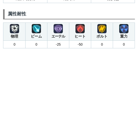
属性耐性
物理
ビーム
エーテル
ヒート
ボルト
重力
0
0
-25
-50
0
0