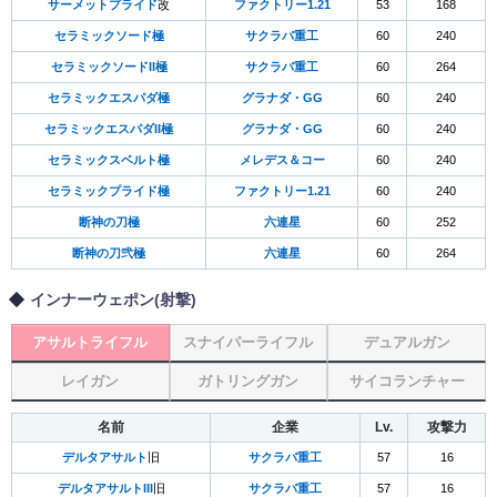
サーメットプライド
改
ファクトリー1.21
53
168
セラミックソード極
サクラバ重工
60
240
セラミックソードII極
サクラバ重工
60
264
セラミックエスパダ極
グラナダ・GG
60
240
セラミックエスパダII極
グラナダ・GG
60
240
セラミックスベルト極
メレデス＆コー
60
240
セラミックプライド極
ファクトリー1.21
60
240
断神の刀極
六連星
60
252
断神の刀弐極
六連星
60
264
インナーウェポン(射撃)
アサルトライフル
スナイパーライフル
デュアルガン
レイガン
ガトリングガン
サイコランチャー
名前
企業
Lv.
攻撃力
デルタアサルト
旧
サクラバ重工
57
16
デルタアサルトIII
旧
サクラバ重工
57
16