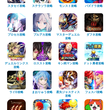
スタセイ攻略
ステラソラ攻略
モンスト攻略
パズドラ攻略
プロセカ攻略
ブルアカ攻略
マスターデュエル
ダフネ攻略
攻略
デュエルリンクス
ロススト攻略
キン肉マン攻略
ドット勇者攻略
攻略
ライD攻略
まおりゅう攻略
星矢ジャスティス
フェスバ攻略
攻略