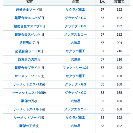
名前
企業
Lv.
攻撃力
超硬合金ソード
旧
サクラバ重工
57
192
超硬合金エスパダ
旧
グラナダ・GG
57
192
超硬合金エスパダII
旧
グラナダ・GG
57
192
超硬合金スベルト
旧
メレデス＆コー
57
192
益荒男の刀
旧
六連星
57
204
超硬合金ソードII
旧
サクラバ重工
57
216
益荒男の刀弐
旧
六連星
57
216
超硬合金プライド
旧
ファクトリー1.21
57
192
サーメットソード
改
サクラバ重工
53
168
サーメットエスパダ
改
グラナダ・GG
53
168
サーメットエスパダII
改
グラナダ・GG
53
168
豪傑の刀
改
六連星
53
180
サーメットスベルト
改
メレデス＆コー
53
168
サーメットソードII
改
サクラバ重工
53
192
豪傑の刀弐
改
六連星
53
192