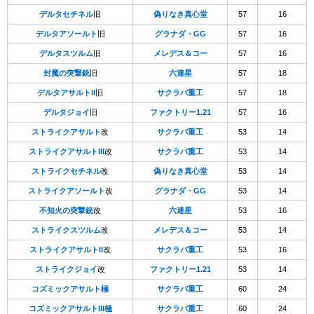
デルタセチネル
旧
偽りなき真心堂
57
16
デルタアソールト
旧
グラナダ・GG
57
16
デルタスツルム
旧
メレデス＆コー
57
16
封魔の突撃銃
旧
六連星
57
18
デルタアサルトII
旧
サクラバ重工
57
18
デルタジョイ
旧
ファクトリー1.21
57
16
ストライクアサルト
改
サクラバ重工
53
14
ストライクアサルトIII
改
サクラバ重工
53
14
ストライクセチネル
改
偽りなき真心堂
53
14
ストライクアソールト
改
グラナダ・GG
53
14
不知火の突撃銃
改
六連星
53
16
ストライクスツルム
改
メレデス＆コー
53
14
ストライクアサルトII
改
サクラバ重工
53
16
ストライクジョイ
改
ファクトリー1.21
53
14
コズミックアサルト極
サクラバ重工
60
24
コズミックアサルトIII極
サクラバ重工
60
24