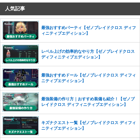
人気記事
コメントの削除を申請する
※投稿内容を確認後、順次対応さ
せていただきます。ご了承ください。
※一度削除したコメントは復元ができませんのでご注意くだ
最強おすすめパーティ【ゼノブレイドクロス ディフ
さい。
ィニティブエディション】
また、過度な利用規約の違反や、弊社に損害の及ぶ内容の書き込みがあ
った場合は、法的措置をとらせていただく場合もございますので、あら
レベル上げの効率的なやり方【ゼノブレイドクロス
かじめご理解くださいませ。
ディフィニティブエディション】
最強おすすめドール【ゼノブレイドクロス ディフィ
ニティブエディション】
最強装備の作り方｜おすすめ装備も紹介！【ゼノブ
レイドクロス ディフィニティブエディション】
キズナクエスト一覧【ゼノブレイドクロス ディフィ
ニティブエディション】