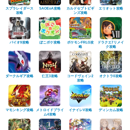
スプラレイダース
SAOEoA攻略
カルドセプトビギ
エリオット攻略
攻略
ンズ攻略
バイオ9攻略
ぽこポケ攻略
ポケモンFRLG攻
ドラクエ7リメイ
略
ク攻略
ダークルギア攻略
仁王3攻略
コードヴェイン2
オクトラ0攻略
攻略
マモンキング攻略
メトロイドプライ
イナイレV攻略
ディンカム攻略
ム4攻略