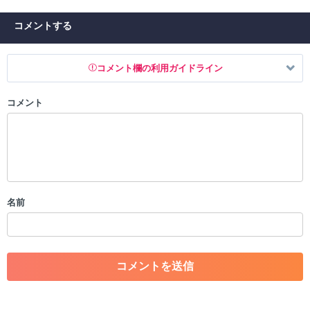
コメントする
コメント欄の利用ガイドライン
コメント
以下の書き込みを禁止とし、場合によってはコメント削除や書き込み制
限を行う可能性がございます。 あらかじめご了承ください。
・公序良俗に反する投稿
・スパムなど、記事内容と関係のない投稿
・誰かになりすます行為
・個人情報の投稿や、他者のプライバシーを侵害する投稿
名前
・一度削除された投稿を再び投稿すること
・外部サイトへの誘導や宣伝
・アカウントの売買など金銭が絡む内容の投稿
・各ゲームのネタバレを含む内容の投稿
・その他、管理者が不適切と判断した投稿
コメントの削除につきましては下記フォームより申請をいた
だけますでしょうか。