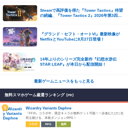
影など盛りだくさん！
Steamで高評価を得た『Tower Tactics』待望
の続編、『Tower Tactics 2』2026年第3四半
期に早期アクセス開始
『グランド・セフト・オートVI』最新映像が
NetflixとYouTubeに8月27日登場！
14年ぶりのシリーズ完全新作『幻想水滸伝
STAR LEAP』が本日から配信開始！
最新ゲームニュースをもっと見る
無料スマホゲーム厳選ランキング
【PR】
1
Wizardry Variants Daphne
『FFXI』コラボ中、限定キャラが無料ゲット可能！一歩進むたびに生
死を賭ける、本格ダンジョンRPG！
コラボ
RPG
無料